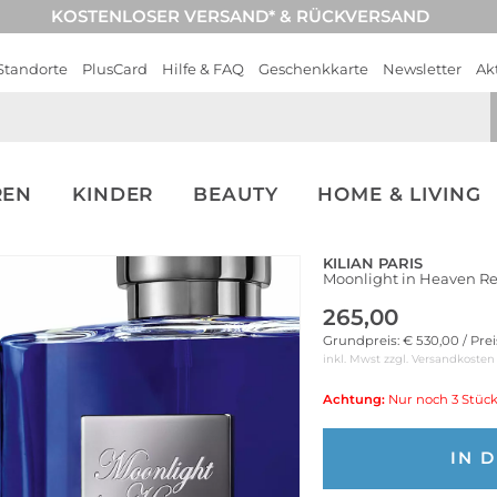
KOSTENLOSER VERSAND* & RÜCKVERSAND
Standorte
PlusCard
Hilfe & FAQ
Geschenkkarte
Newsletter
Ak
REN
KINDER
BEAUTY
HOME & LIVING
KILIAN PARIS
Moonlight in Heaven Ref
265,00
Grundpreis: € 530,00 / Pre
inkl. Mwst zzgl.
Versandkosten
Achtung:
Nur noch 3 Stück
IN 