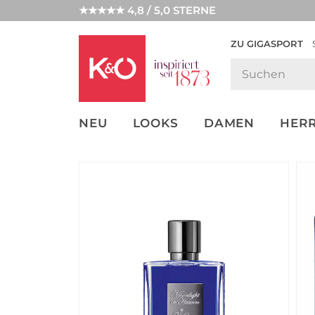
★★★★★ 4,8 / 5,0 STERNE
ZU GIGASPORT
FASHION-
UNSERE APP
CLICK &
CLICK &
TRENDS
COLLECT
RESERVE
NEU
LOOKS
DAMEN
HER