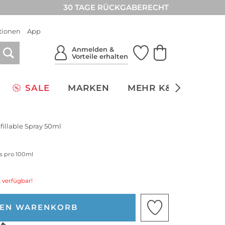
30 TAGE RÜCKGABERECHT
tionen
App
Anmelden &
Vorteile erhalten
SALE
MARKEN
MEHR K&Ö
NACH
illable Spray 50ml
is pro 100ml
 verfügbar!
DEN WARENKORB