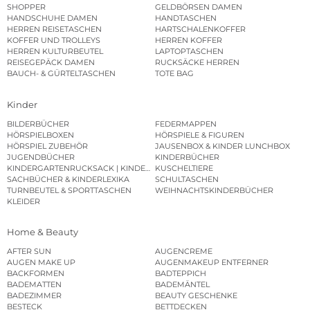
SHOPPER
GELDBÖRSEN DAMEN
HANDSCHUHE DAMEN
HANDTASCHEN
HERREN REISETASCHEN
HARTSCHALENKOFFER
KOFFER UND TROLLEYS
HERREN KOFFER
HERREN KULTURBEUTEL
LAPTOPTASCHEN
REISEGEPÄCK DAMEN
RUCKSÄCKE HERREN
BAUCH- & GÜRTELTASCHEN
TOTE BAG
Kinder
BILDERBÜCHER
FEDERMAPPEN
HÖRSPIELBOXEN
HÖRSPIELE & FIGUREN
HÖRSPIEL ZUBEHÖR
JAUSENBOX & KINDER LUNCHBOX
JUGENDBÜCHER
KINDERBÜCHER
KINDERGARTENRUCKSACK | KINDERGARTENBEUTEL
KUSCHELTIERE
SACHBÜCHER & KINDERLEXIKA
SCHULTASCHEN
TURNBEUTEL & SPORTTASCHEN
WEIHNACHTSKINDERBÜCHER
KLEIDER
Home & Beauty
AFTER SUN
AUGENCREME
AUGEN MAKE UP
AUGENMAKEUP ENTFERNER
BACKFORMEN
BADTEPPICH
BADEMATTEN
BADEMÄNTEL
BADEZIMMER
BEAUTY GESCHENKE
BESTECK
BETTDECKEN