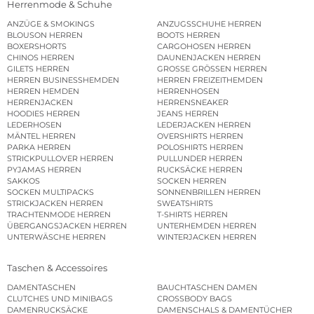
Herrenmode & Schuhe
ANZÜGE & SMOKINGS
ANZUGSSCHUHE HERREN
BLOUSON HERREN
BOOTS HERREN
BOXERSHORTS
CARGOHOSEN HERREN
CHINOS HERREN
DAUNENJACKEN HERREN
GILETS HERREN
GROSSE GRÖSSEN HERREN
HERREN BUSINESSHEMDEN
HERREN FREIZEITHEMDEN
HERREN HEMDEN
HERRENHOSEN
HERRENJACKEN
HERRENSNEAKER
HOODIES HERREN
JEANS HERREN
LEDERHOSEN
LEDERJACKEN HERREN
MÄNTEL HERREN
OVERSHIRTS HERREN
PARKA HERREN
POLOSHIRTS HERREN
STRICKPULLOVER HERREN
PULLUNDER HERREN
PYJAMAS HERREN
RUCKSÄCKE HERREN
SAKKOS
SOCKEN HERREN
SOCKEN MULTIPACKS
SONNENBRILLEN HERREN
STRICKJACKEN HERREN
SWEATSHIRTS
TRACHTENMODE HERREN
T-SHIRTS HERREN
ÜBERGANGSJACKEN HERREN
UNTERHEMDEN HERREN
UNTERWÄSCHE HERREN
WINTERJACKEN HERREN
Taschen & Accessoires
DAMENTASCHEN
BAUCHTASCHEN DAMEN
CLUTCHES UND MINIBAGS
CROSSBODY BAGS
DAMENRUCKSÄCKE
DAMENSCHALS & DAMENTÜCHER