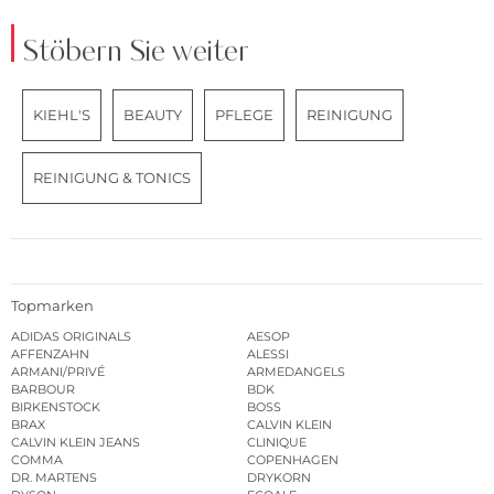
Stöbern Sie weiter
KIEHL'S
BEAUTY
PFLEGE
REINIGUNG
REINIGUNG & TONICS
Topmarken
ADIDAS ORIGINALS
AESOP
AFFENZAHN
ALESSI
ARMANI/PRIVÉ
ARMEDANGELS
BARBOUR
BDK
BIRKENSTOCK
BOSS
BRAX
CALVIN KLEIN
CALVIN KLEIN JEANS
CLINIQUE
COMMA
COPENHAGEN
DR. MARTENS
DRYKORN