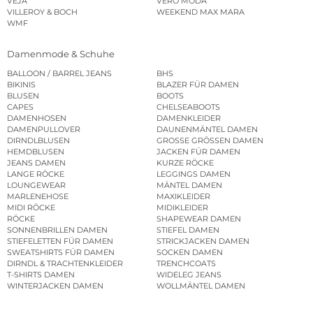
VEJA
VERO MODA
VILLEROY & BOCH
WEEKEND MAX MARA
WMF
Damenmode & Schuhe
BALLOON / BARREL JEANS
BHS
BIKINIS
BLAZER FÜR DAMEN
BLUSEN
BOOTS
CAPES
CHELSEABOOTS
DAMENHOSEN
DAMENKLEIDER
DAMENPULLOVER
DAUNENMÄNTEL DAMEN
DIRNDLBLUSEN
GROSSE GRÖSSEN DAMEN
HEMDBLUSEN
JACKEN FÜR DAMEN
JEANS DAMEN
KURZE RÖCKE
LANGE RÖCKE
LEGGINGS DAMEN
LOUNGEWEAR
MÄNTEL DAMEN
MARLENEHOSE
MAXIKLEIDER
MIDI RÖCKE
MIDIKLEIDER
RÖCKE
SHAPEWEAR DAMEN
SONNENBRILLEN DAMEN
STIEFEL DAMEN
STIEFELETTEN FÜR DAMEN
STRICKJACKEN DAMEN
SWEATSHIRTS FÜR DAMEN
SOCKEN DAMEN
DIRNDL & TRACHTENKLEIDER
TRENCHCOATS
T-SHIRTS DAMEN
WIDELEG JEANS
WINTERJACKEN DAMEN
WOLLMÄNTEL DAMEN