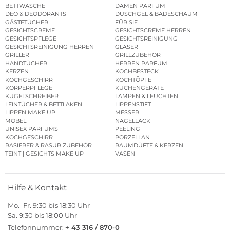
BETTWÄSCHE
DAMEN PARFUM
DEO & DEODORANTS
DUSCHGEL & BADESCHAUM
GÄSTETÜCHER
FÜR SIE
GESICHTSCREME
GESICHTSCREME HERREN
GESICHTSPFLEGE
GESICHTSREINIGUNG
GESICHTSREINIGUNG HERREN
GLÄSER
GRILLER
GRILLZUBEHÖR
HANDTÜCHER
HERREN PARFUM
KERZEN
KOCHBESTECK
KOCHGESCHIRR
KOCHTÖPFE
KÖRPERPFLEGE
KÜCHENGERÄTE
KUGELSCHREIBER
LAMPEN & LEUCHTEN
LEINTÜCHER & BETTLAKEN
LIPPENSTIFT
LIPPEN MAKE UP
MESSER
MÖBEL
NAGELLACK
UNISEX PARFUMS
PEELING
KOCHGESCHIRR
PORZELLAN
RASIERER & RASUR ZUBEHÖR
RAUMDÜFTE & KERZEN
TEINT | GESICHTS MAKE UP
VASEN
Hilfe & Kontakt
Mo.–Fr. 9:30 bis 18:30 Uhr
Sa. 9:30 bis 18:00 Uhr
Telefonnummer:
+ 43 316 / 870-0