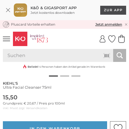
K&Ö & GIGASPORT APP
ZUR APP
Jetzt kostenlos downloaden
Pluscard Vorteile erhalten
KOSTENLOSER VERSAND* & RÜCKVERSAND
Jetzt anmelden
UNSERE APP
CLICK &
CLICK &
COLLECT
RESERVE
Beliebt!
4 Personen haben den Artikel gerade im Warenkorb
KIEHL'S
Ultra Facial Cleanser 75ml
15,50
Grundpreis: € 20,67 / Preis pro 100ml
inkl. Mwst zzgl.
Versandkosten
IN DEN WARENKORB