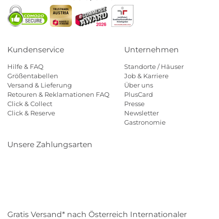
Kundenservice
Unternehmen
Hilfe & FAQ
Standorte / Häuser
Größentabellen
Job & Karriere
Versand & Lieferung
Über uns
Retouren & Reklamationen FAQ
PlusCard
Click & Collect
Presse
Click & Reserve
Newsletter
Gastronomie
Unsere Zahlungsarten
Klarna
Paypal
Mastercard
Visa
Diners
Eps
Shop
Applepay
Amazon
Gratis Versand* nach Österreich Internationaler