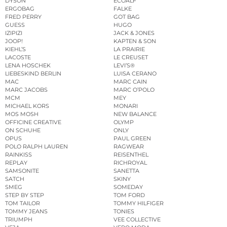
DYSON
ECOALF
ERGOBAG
FALKE
FRED PERRY
GOT BAG
GUESS
HUGO
IZIPIZI
JACK & JONES
JOOP!
KAPTEN & SON
KIEHL’S
LA PRAIRIE
LACOSTE
LE CREUSET
LENA HOSCHEK
LEVI’S®
LIEBESKIND BERLIN
LUISA CERANO
MAC
MARC CAIN
MARC JACOBS
MARC O’POLO
MCM
MEY
MICHAEL KORS
MONARI
MOS MOSH
NEW BALANCE
OFFICINE CREATIVE
OLYMP
ON SCHUHE
ONLY
OPUS
PAUL GREEN
POLO RALPH LAUREN
RAGWEAR
RAINKISS
REISENTHEL
REPLAY
RICHROYAL
SAMSONITE
SANETTA
SATCH
SKINY
SMEG
SOMEDAY
STEP BY STEP
TOM FORD
TOM TAILOR
TOMMY HILFIGER
TOMMY JEANS
TONIES
TRIUMPH
VEE COLLECTIVE