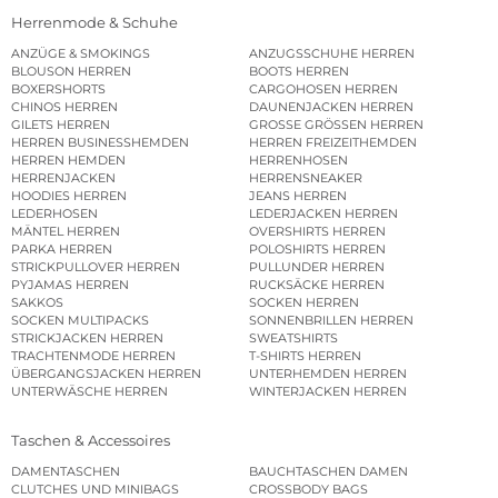
Herrenmode & Schuhe
ANZÜGE & SMOKINGS
ANZUGSSCHUHE HERREN
BLOUSON HERREN
BOOTS HERREN
BOXERSHORTS
CARGOHOSEN HERREN
CHINOS HERREN
DAUNENJACKEN HERREN
GILETS HERREN
GROSSE GRÖSSEN HERREN
HERREN BUSINESSHEMDEN
HERREN FREIZEITHEMDEN
HERREN HEMDEN
HERRENHOSEN
HERRENJACKEN
HERRENSNEAKER
HOODIES HERREN
JEANS HERREN
LEDERHOSEN
LEDERJACKEN HERREN
MÄNTEL HERREN
OVERSHIRTS HERREN
PARKA HERREN
POLOSHIRTS HERREN
STRICKPULLOVER HERREN
PULLUNDER HERREN
PYJAMAS HERREN
RUCKSÄCKE HERREN
SAKKOS
SOCKEN HERREN
SOCKEN MULTIPACKS
SONNENBRILLEN HERREN
STRICKJACKEN HERREN
SWEATSHIRTS
TRACHTENMODE HERREN
T-SHIRTS HERREN
ÜBERGANGSJACKEN HERREN
UNTERHEMDEN HERREN
UNTERWÄSCHE HERREN
WINTERJACKEN HERREN
Taschen & Accessoires
DAMENTASCHEN
BAUCHTASCHEN DAMEN
CLUTCHES UND MINIBAGS
CROSSBODY BAGS