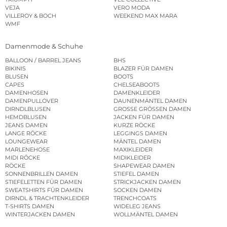
VEJA
VERO MODA
VILLEROY & BOCH
WEEKEND MAX MARA
WMF
Damenmode & Schuhe
BALLOON / BARREL JEANS
BHS
BIKINIS
BLAZER FÜR DAMEN
BLUSEN
BOOTS
CAPES
CHELSEABOOTS
DAMENHOSEN
DAMENKLEIDER
DAMENPULLOVER
DAUNENMÄNTEL DAMEN
DIRNDLBLUSEN
GROSSE GRÖSSEN DAMEN
HEMDBLUSEN
JACKEN FÜR DAMEN
JEANS DAMEN
KURZE RÖCKE
LANGE RÖCKE
LEGGINGS DAMEN
LOUNGEWEAR
MÄNTEL DAMEN
MARLENEHOSE
MAXIKLEIDER
MIDI RÖCKE
MIDIKLEIDER
RÖCKE
SHAPEWEAR DAMEN
SONNENBRILLEN DAMEN
STIEFEL DAMEN
STIEFELETTEN FÜR DAMEN
STRICKJACKEN DAMEN
SWEATSHIRTS FÜR DAMEN
SOCKEN DAMEN
DIRNDL & TRACHTENKLEIDER
TRENCHCOATS
T-SHIRTS DAMEN
WIDELEG JEANS
WINTERJACKEN DAMEN
WOLLMÄNTEL DAMEN