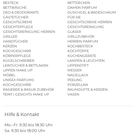
BESTECK
BETTDECKEN
BETTWÄSCHE
DAMEN PARFUM
DEO & DEODORANTS
DUSCHGEL & BADESCHAUM
GÄSTETÜCHER
FÜR SIE
GESICHTSCREME
GESICHTSCREME HERREN
GESICHTSPFLEGE
GESICHTSREINIGUNG
GESICHTSREINIGUNG HERREN
GLÄSER
GRILLER
GRILLZUBEHÖR
HANDTÜCHER
HERREN PARFUM
KERZEN
KOCHBESTECK
KOCHGESCHIRR
KOCHTÖPFE
KÖRPERPFLEGE
KÜCHENGERÄTE
KUGELSCHREIBER
LAMPEN & LEUCHTEN
LEINTÜCHER & BETTLAKEN
LIPPENSTIFT
LIPPEN MAKE UP
MESSER
MÖBEL
NAGELLACK
UNISEX PARFUMS
PEELING
KOCHGESCHIRR
PORZELLAN
RASIERER & RASUR ZUBEHÖR
RAUMDÜFTE & KERZEN
TEINT | GESICHTS MAKE UP
VASEN
Hilfe & Kontakt
Mo.–Fr. 9:30 bis 18:30 Uhr
Sa. 9:30 bis 18:00 Uhr