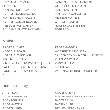
DAMENRUCKSÄCKE
DAMENSCHALS & DAMENTÜCHER
SHOPPER
GELDBÖRSEN DAMEN
HANDSCHUHE DAMEN
HANDTASCHEN
HERREN REISETASCHEN
HARTSCHALENKOFFER
KOFFER UND TROLLEYS
HERREN KOFFER
HERREN KULTURBEUTEL
LAPTOPTASCHEN
REISEGEPÄCK DAMEN
RUCKSÄCKE HERREN
BAUCH- & GÜRTELTASCHEN
TOTE BAG
Kinder
BILDERBÜCHER
FEDERMAPPEN
HÖRSPIELBOXEN
HÖRSPIELE & FIGUREN
HÖRSPIEL ZUBEHÖR
JAUSENBOX & KINDER LUNCHBOX
JUGENDBÜCHER
KINDERBÜCHER
KINDERGARTENRUCKSACK | KINDERGARTENBEUTEL
KUSCHELTIERE
SACHBÜCHER & KINDERLEXIKA
SCHULTASCHEN
TURNBEUTEL & SPORTTASCHEN
WEIHNACHTSKINDERBÜCHER
KLEIDER
Home & Beauty
AFTER SUN
AUGENCREME
AUGEN MAKE UP
AUGENMAKEUP ENTFERNER
BACKFORMEN
BADTEPPICH
BADEMATTEN
BADEMÄNTEL
BADEZIMMER
BEAUTY GESCHENKE