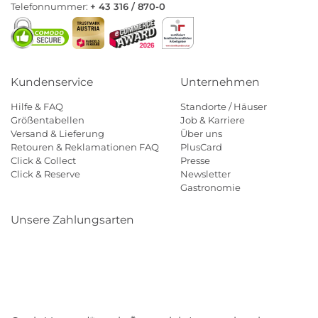
Telefonnummer:
+ 43 316 / 870-0
Kundenservice
Unternehmen
Hilfe & FAQ
Standorte / Häuser
Größentabellen
Job & Karriere
Versand & Lieferung
Über uns
Retouren & Reklamationen FAQ
PlusCard
Click & Collect
Presse
Click & Reserve
Newsletter
Gastronomie
Unsere Zahlungsarten
Klarna
Paypal
Mastercard
Visa
Diners
Eps
Shop
Applepay
Amazon