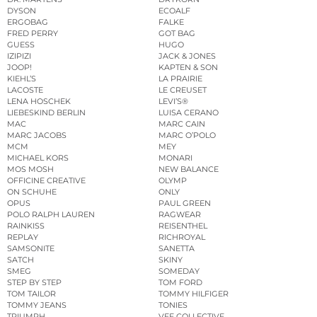
DYSON
ECOALF
ERGOBAG
FALKE
FRED PERRY
GOT BAG
GUESS
HUGO
IZIPIZI
JACK & JONES
JOOP!
KAPTEN & SON
KIEHL’S
LA PRAIRIE
LACOSTE
LE CREUSET
LENA HOSCHEK
LEVI’S®
LIEBESKIND BERLIN
LUISA CERANO
MAC
MARC CAIN
MARC JACOBS
MARC O’POLO
MCM
MEY
MICHAEL KORS
MONARI
MOS MOSH
NEW BALANCE
OFFICINE CREATIVE
OLYMP
ON SCHUHE
ONLY
OPUS
PAUL GREEN
POLO RALPH LAUREN
RAGWEAR
RAINKISS
REISENTHEL
REPLAY
RICHROYAL
SAMSONITE
SANETTA
SATCH
SKINY
SMEG
SOMEDAY
STEP BY STEP
TOM FORD
TOM TAILOR
TOMMY HILFIGER
TOMMY JEANS
TONIES
TRIUMPH
VEE COLLECTIVE