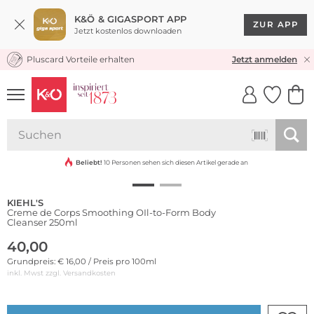
K&Ö & GIGASPORT APP
ZUR APP
Jetzt kostenlos downloaden
Pluscard Vorteile erhalten
KOSTENLOSER VERSAND* & RÜCKVERSAND
Jetzt anmelden
UNSERE APP
CLICK &
CLICK &
COLLECT
RESERVE
Beliebt!
10 Personen sehen sich diesen Artikel gerade an
KIEHL'S
Creme de Corps Smoothing OIl-to-Form Body
Cleanser 250ml
40,00
Grundpreis: € 16,00 / Preis pro 100ml
inkl. Mwst zzgl.
Versandkosten