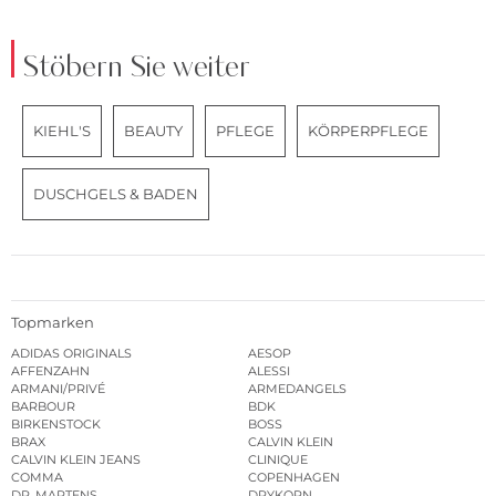
Stöbern Sie weiter
KIEHL'S
BEAUTY
PFLEGE
KÖRPERPFLEGE
DUSCHGELS & BADEN
Topmarken
ADIDAS ORIGINALS
AESOP
AFFENZAHN
ALESSI
ARMANI/PRIVÉ
ARMEDANGELS
BARBOUR
BDK
BIRKENSTOCK
BOSS
BRAX
CALVIN KLEIN
CALVIN KLEIN JEANS
CLINIQUE
COMMA
COPENHAGEN
DR. MARTENS
DRYKORN