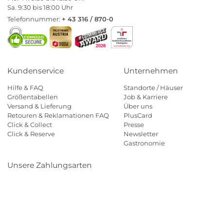
Sa. 9:30 bis 18:00 Uhr
Telefonnummer:
+ 43 316 / 870-0
Kundenservice
Unternehmen
Hilfe & FAQ
Standorte / Häuser
Größentabellen
Job & Karriere
Versand & Lieferung
Über uns
Retouren & Reklamationen FAQ
PlusCard
Click & Collect
Presse
Click & Reserve
Newsletter
Gastronomie
Unsere Zahlungsarten
Klarna
Paypal
Mastercard
Visa
Diners
Eps
Shop
Applepay
Amazon