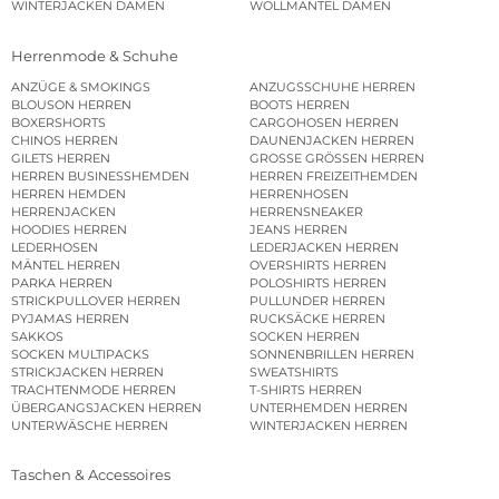
WINTERJACKEN DAMEN
WOLLMÄNTEL DAMEN
Herrenmode & Schuhe
ANZÜGE & SMOKINGS
ANZUGSSCHUHE HERREN
BLOUSON HERREN
BOOTS HERREN
BOXERSHORTS
CARGOHOSEN HERREN
CHINOS HERREN
DAUNENJACKEN HERREN
GILETS HERREN
GROSSE GRÖSSEN HERREN
HERREN BUSINESSHEMDEN
HERREN FREIZEITHEMDEN
HERREN HEMDEN
HERRENHOSEN
HERRENJACKEN
HERRENSNEAKER
HOODIES HERREN
JEANS HERREN
LEDERHOSEN
LEDERJACKEN HERREN
MÄNTEL HERREN
OVERSHIRTS HERREN
PARKA HERREN
POLOSHIRTS HERREN
STRICKPULLOVER HERREN
PULLUNDER HERREN
PYJAMAS HERREN
RUCKSÄCKE HERREN
SAKKOS
SOCKEN HERREN
SOCKEN MULTIPACKS
SONNENBRILLEN HERREN
STRICKJACKEN HERREN
SWEATSHIRTS
TRACHTENMODE HERREN
T-SHIRTS HERREN
ÜBERGANGSJACKEN HERREN
UNTERHEMDEN HERREN
UNTERWÄSCHE HERREN
WINTERJACKEN HERREN
Taschen & Accessoires