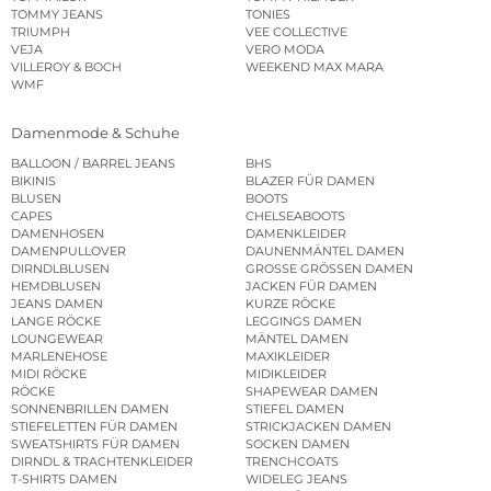
TOMMY JEANS
TONIES
TRIUMPH
VEE COLLECTIVE
VEJA
VERO MODA
VILLEROY & BOCH
WEEKEND MAX MARA
WMF
Damenmode & Schuhe
BALLOON / BARREL JEANS
BHS
BIKINIS
BLAZER FÜR DAMEN
BLUSEN
BOOTS
CAPES
CHELSEABOOTS
DAMENHOSEN
DAMENKLEIDER
DAMENPULLOVER
DAUNENMÄNTEL DAMEN
DIRNDLBLUSEN
GROSSE GRÖSSEN DAMEN
HEMDBLUSEN
JACKEN FÜR DAMEN
JEANS DAMEN
KURZE RÖCKE
LANGE RÖCKE
LEGGINGS DAMEN
LOUNGEWEAR
MÄNTEL DAMEN
MARLENEHOSE
MAXIKLEIDER
MIDI RÖCKE
MIDIKLEIDER
RÖCKE
SHAPEWEAR DAMEN
SONNENBRILLEN DAMEN
STIEFEL DAMEN
STIEFELETTEN FÜR DAMEN
STRICKJACKEN DAMEN
SWEATSHIRTS FÜR DAMEN
SOCKEN DAMEN
DIRNDL & TRACHTENKLEIDER
TRENCHCOATS
T-SHIRTS DAMEN
WIDELEG JEANS