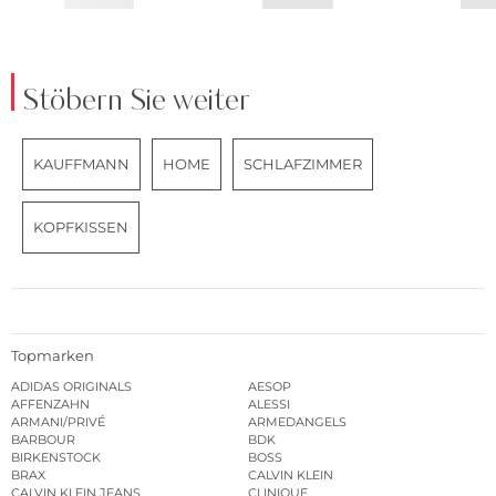
Stöbern Sie weiter
KAUFFMANN
HOME
SCHLAFZIMMER
KOPFKISSEN
Topmarken
ADIDAS ORIGINALS
AESOP
AFFENZAHN
ALESSI
ARMANI/PRIVÉ
ARMEDANGELS
BARBOUR
BDK
BIRKENSTOCK
BOSS
BRAX
CALVIN KLEIN
CALVIN KLEIN JEANS
CLINIQUE