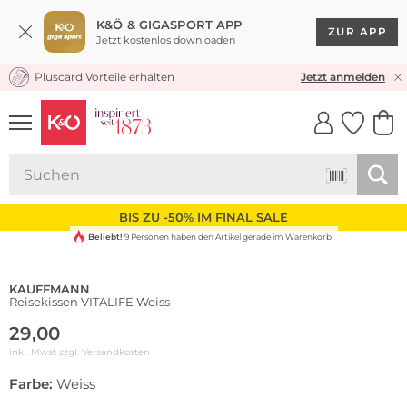
K&Ö & GIGASPORT APP
ZUR APP
Jetzt kostenlos downloaden
Pluscard Vorteile erhalten
KOSTENLOSER VERSAND* & RÜCKVERSAND
Jetzt anmelden
UNSERE APP
CLICK &
CLICK &
COLLECT
RESERVE
BIS ZU -50% IM FINAL SALE
Beliebt!
9 Personen haben den Artikel gerade im Warenkorb
KAUFFMANN
Reisekissen VITALIFE Weiss
29,00
inkl. Mwst zzgl.
Versandkosten
Farbe:
Weiss