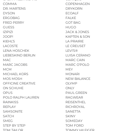
COMMA
COPENHAGEN
DR. MARTENS
DRYKORN
DYSON
ECOALF
ERGOBAG
FALKE
FRED PERRY
GOT BAG
GUESS
HUGO
IZIPIZI
JACK & JONES
JOOP!
KAPTEN & SON
KIEHL’S
LA PRAIRIE
LACOSTE
LE CREUSET
LENA HOSCHEK
LEVI’S®
LIEBESKIND BERLIN
LUISA CERANO
MAC
MARC CAIN
MARC JACOBS
MARC O’POLO
MCM
MEY
MICHAEL KORS
MONARI
MOS MOSH
NEW BALANCE
OFFICINE CREATIVE
OLYMP
ON SCHUHE
ONLY
OPUS
PAUL GREEN
POLO RALPH LAUREN
RAGWEAR
RAINKISS
REISENTHEL
REPLAY
RICHROYAL
SAMSONITE
SANETTA
SATCH
SKINY
SMEG
SOMEDAY
STEP BY STEP
TOM FORD
TOM TAILOR
TOMMY HILFIGER