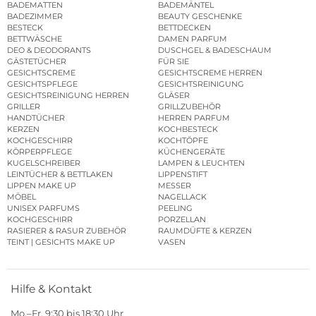
BADEMATTEN
BADEMÄNTEL
BADEZIMMER
BEAUTY GESCHENKE
BESTECK
BETTDECKEN
BETTWÄSCHE
DAMEN PARFUM
DEO & DEODORANTS
DUSCHGEL & BADESCHAUM
GÄSTETÜCHER
FÜR SIE
GESICHTSCREME
GESICHTSCREME HERREN
GESICHTSPFLEGE
GESICHTSREINIGUNG
GESICHTSREINIGUNG HERREN
GLÄSER
GRILLER
GRILLZUBEHÖR
HANDTÜCHER
HERREN PARFUM
KERZEN
KOCHBESTECK
KOCHGESCHIRR
KOCHTÖPFE
KÖRPERPFLEGE
KÜCHENGERÄTE
KUGELSCHREIBER
LAMPEN & LEUCHTEN
LEINTÜCHER & BETTLAKEN
LIPPENSTIFT
LIPPEN MAKE UP
MESSER
MÖBEL
NAGELLACK
UNISEX PARFUMS
PEELING
KOCHGESCHIRR
PORZELLAN
RASIERER & RASUR ZUBEHÖR
RAUMDÜFTE & KERZEN
TEINT | GESICHTS MAKE UP
VASEN
Hilfe & Kontakt
Mo.–Fr. 9:30 bis 18:30 Uhr