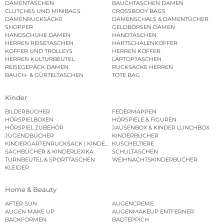
DAMENTASCHEN
BAUCHTASCHEN DAMEN
CLUTCHES UND MINIBAGS
CROSSBODY BAGS
DAMENRUCKSÄCKE
DAMENSCHALS & DAMENTÜCHER
SHOPPER
GELDBÖRSEN DAMEN
HANDSCHUHE DAMEN
HANDTASCHEN
HERREN REISETASCHEN
HARTSCHALENKOFFER
KOFFER UND TROLLEYS
HERREN KOFFER
HERREN KULTURBEUTEL
LAPTOPTASCHEN
REISEGEPÄCK DAMEN
RUCKSÄCKE HERREN
BAUCH- & GÜRTELTASCHEN
TOTE BAG
Kinder
BILDERBÜCHER
FEDERMAPPEN
HÖRSPIELBOXEN
HÖRSPIELE & FIGUREN
HÖRSPIEL ZUBEHÖR
JAUSENBOX & KINDER LUNCHBOX
JUGENDBÜCHER
KINDERBÜCHER
KINDERGARTENRUCKSACK | KINDERGARTENBEUTEL
KUSCHELTIERE
SACHBÜCHER & KINDERLEXIKA
SCHULTASCHEN
TURNBEUTEL & SPORTTASCHEN
WEIHNACHTSKINDERBÜCHER
KLEIDER
Home & Beauty
AFTER SUN
AUGENCREME
AUGEN MAKE UP
AUGENMAKEUP ENTFERNER
BACKFORMEN
BADTEPPICH