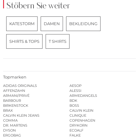
Stöbern Sie weiter
KATESTORM
DAMEN
BEKLEIDUNG
SHIRTS & TOPS
T SHIRTS
Topmarken
ADIDAS ORIGINALS
AESOP
AFFENZAHN
ALESSI
ARMANI/PRIVÉ
ARMEDANGELS
BARBOUR
BDK
BIRKENSTOCK
BOSS
BRAX
CALVIN KLEIN
CALVIN KLEIN JEANS
CLINIQUE
COMMA
COPENHAGEN
DR. MARTENS
DRYKORN
DYSON
ECOALF
ERGOBAG
FALKE