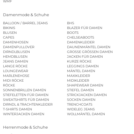
WMF
Damenmode & Schuhe
BALLOON / BARREL JEANS
BHS
BIKINIS
BLAZER FÜR DAMEN
BLUSEN
BOOTS
CAPES
CHELSEABOOTS
DAMENHOSEN
DAMENKLEIDER
DAMENPULLOVER
DAUNENMÄNTEL DAMEN
DIRNDLBLUSEN
GROSSE GRÖSSEN DAMEN
HEMDBLUSEN
JACKEN FÜR DAMEN
JEANS DAMEN
KURZE RÖCKE
LANGE RÖCKE
LEGGINGS DAMEN
LOUNGEWEAR
MÄNTEL DAMEN
MARLENEHOSE
MAXIKLEIDER
MIDI RÖCKE
MIDIKLEIDER
RÖCKE
SHAPEWEAR DAMEN
SONNENBRILLEN DAMEN
STIEFEL DAMEN
STIEFELETTEN FÜR DAMEN
STRICKJACKEN DAMEN
SWEATSHIRTS FÜR DAMEN
SOCKEN DAMEN
DIRNDL & TRACHTENKLEIDER
TRENCHCOATS
T-SHIRTS DAMEN
WIDELEG JEANS
WINTERJACKEN DAMEN
WOLLMÄNTEL DAMEN
Herrenmode & Schuhe