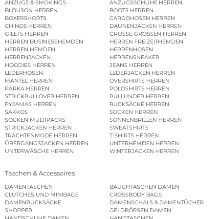
ANZÜGE & SMOKINGS
ANZUGSSCHUHE HERREN
BLOUSON HERREN
BOOTS HERREN
BOXERSHORTS
CARGOHOSEN HERREN
CHINOS HERREN
DAUNENJACKEN HERREN
GILETS HERREN
GROSSE GRÖSSEN HERREN
HERREN BUSINESSHEMDEN
HERREN FREIZEITHEMDEN
HERREN HEMDEN
HERRENHOSEN
HERRENJACKEN
HERRENSNEAKER
HOODIES HERREN
JEANS HERREN
LEDERHOSEN
LEDERJACKEN HERREN
MÄNTEL HERREN
OVERSHIRTS HERREN
PARKA HERREN
POLOSHIRTS HERREN
STRICKPULLOVER HERREN
PULLUNDER HERREN
PYJAMAS HERREN
RUCKSÄCKE HERREN
SAKKOS
SOCKEN HERREN
SOCKEN MULTIPACKS
SONNENBRILLEN HERREN
STRICKJACKEN HERREN
SWEATSHIRTS
TRACHTENMODE HERREN
T-SHIRTS HERREN
ÜBERGANGSJACKEN HERREN
UNTERHEMDEN HERREN
UNTERWÄSCHE HERREN
WINTERJACKEN HERREN
Taschen & Accessoires
DAMENTASCHEN
BAUCHTASCHEN DAMEN
CLUTCHES UND MINIBAGS
CROSSBODY BAGS
DAMENRUCKSÄCKE
DAMENSCHALS & DAMENTÜCHER
SHOPPER
GELDBÖRSEN DAMEN
HANDSCHUHE DAMEN
HANDTASCHEN