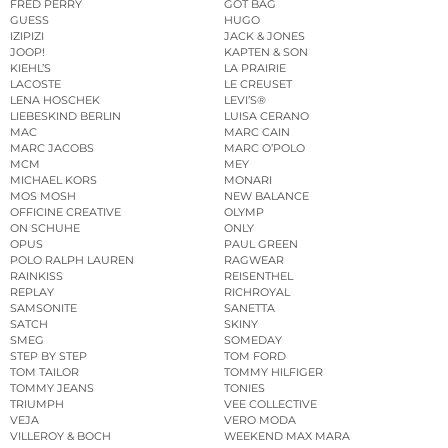
FRED PERRY
GOT BAG
GUESS
HUGO
IZIPIZI
JACK & JONES
JOOP!
KAPTEN & SON
KIEHL’S
LA PRAIRIE
LACOSTE
LE CREUSET
LENA HOSCHEK
LEVI’S®
LIEBESKIND BERLIN
LUISA CERANO
MAC
MARC CAIN
MARC JACOBS
MARC O’POLO
MCM
MEY
MICHAEL KORS
MONARI
MOS MOSH
NEW BALANCE
OFFICINE CREATIVE
OLYMP
ON SCHUHE
ONLY
OPUS
PAUL GREEN
POLO RALPH LAUREN
RAGWEAR
RAINKISS
REISENTHEL
REPLAY
RICHROYAL
SAMSONITE
SANETTA
SATCH
SKINY
SMEG
SOMEDAY
STEP BY STEP
TOM FORD
TOM TAILOR
TOMMY HILFIGER
TOMMY JEANS
TONIES
TRIUMPH
VEE COLLECTIVE
VEJA
VERO MODA
VILLEROY & BOCH
WEEKEND MAX MARA