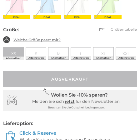
DEAL
DEAL
DEAL
DEAL
Größe:
Größentabelle
Welche Größe passt mir?
XS
S
M
L
XL
XXL
Alternativen
Alternativen
Alternativen
Alternativen
Alternativen
Alternativen
AUSVERKAUFT
Wollen Sie -10% sparen?
Melden Sie sich
jetzt
für den Newsletter an.
Beachten Sie die Gutscheinbedingungen.
Lieferoption:
Click & Reserve
Filialverfügbarkeiten anzeigen & reservieren