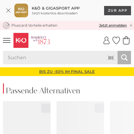
K&Ö & GIGASPORT APP
ZUR APP
Jetzt kostenlos downloaden
Pluscard Vorteile erhalten
KOSTENLOSER VERSAND* & RÜCKVERSAND
Jetzt anmelden
UNSERE APP
CLICK &
CLICK &
COLLECT
RESERVE
BIS ZU -50% IM FINAL SALE
Passende Alternativen