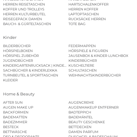
HERREN REISETASCHEN
HARTSCHALENKOFFER
KOFFER UND TROLLEYS
HERREN KOFFER
HERREN KULTURBEUTEL
LAPTOPTASCHEN
REISEGEPÄCK DAMEN
RUCKSÄCKE HERREN
BAUCH- & GÜRTELTASCHEN
TOTE BAG
Kinder
BILDERBÜCHER
FEDERMAPPEN
HÖRSPIELBOXEN
HÖRSPIELE & FIGUREN
HÖRSPIEL ZUBEHÖR
JAUSENBOX & KINDER LUNCHBOX
JUGENDBÜCHER
KINDERBÜCHER
KINDERGARTENRUCKSACK | KINDERGARTENBEUTEL
KUSCHELTIERE
SACHBÜCHER & KINDERLEXIKA
SCHULTASCHEN
TURNBEUTEL & SPORTTASCHEN
WEIHNACHTSKINDERBÜCHER
KLEIDER
Home & Beauty
AFTER SUN
AUGENCREME
AUGEN MAKE UP
AUGENMAKEUP ENTFERNER
BACKFORMEN
BADTEPPICH
BADEMATTEN
BADEMÄNTEL
BADEZIMMER
BEAUTY GESCHENKE
BESTECK
BETTDECKEN
BETTWÄSCHE
DAMEN PARFUM
DEO & DEODORANTS
DUSCHGEL & BADESCHAUM