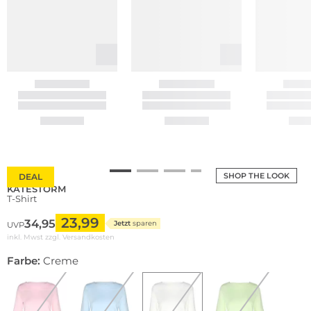
SHOP THE LOOK
DEAL
KATESTORM
T-Shirt
23,99
34,95
Jetzt
sparen
UVP
inkl. Mwst zzgl.
Versandkosten
Farbe:
Creme