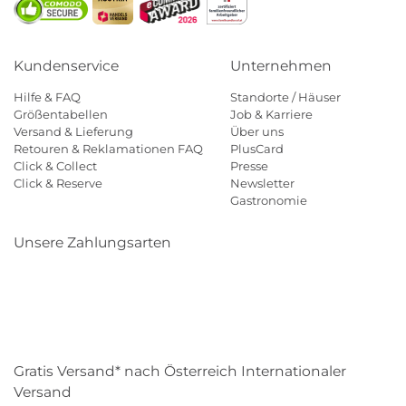
Kundenservice
Unternehmen
Hilfe & FAQ
Standorte / Häuser
Größentabellen
Job & Karriere
Versand & Lieferung
Über uns
Retouren & Reklamationen FAQ
PlusCard
Click & Collect
Presse
Click & Reserve
Newsletter
Gastronomie
Unsere Zahlungsarten
Klarna
Paypal
Mastercard
Visa
Diners
Eps
Shop
Applepay
Amazon
Gratis Versand* nach Österreich Internationaler
Versand