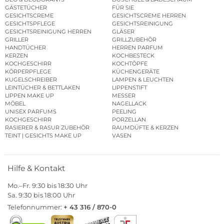
GÄSTETÜCHER
FÜR SIE
GESICHTSCREME
GESICHTSCREME HERREN
GESICHTSPFLEGE
GESICHTSREINIGUNG
GESICHTSREINIGUNG HERREN
GLÄSER
GRILLER
GRILLZUBEHÖR
HANDTÜCHER
HERREN PARFUM
KERZEN
KOCHBESTECK
KOCHGESCHIRR
KOCHTÖPFE
KÖRPERPFLEGE
KÜCHENGERÄTE
KUGELSCHREIBER
LAMPEN & LEUCHTEN
LEINTÜCHER & BETTLAKEN
LIPPENSTIFT
LIPPEN MAKE UP
MESSER
MÖBEL
NAGELLACK
UNISEX PARFUMS
PEELING
KOCHGESCHIRR
PORZELLAN
RASIERER & RASUR ZUBEHÖR
RAUMDÜFTE & KERZEN
TEINT | GESICHTS MAKE UP
VASEN
Hilfe & Kontakt
Mo.–Fr. 9:30 bis 18:30 Uhr
Sa. 9:30 bis 18:00 Uhr
Telefonnummer:
+ 43 316 / 870-0