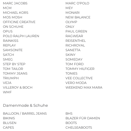
MARC JACOBS
MARC O’POLO
MCM
MEY
MICHAEL KORS
MONARI
MOS MOSH
NEW BALANCE
OFFICINE CREATIVE
OLYMP
ON SCHUHE
ONLY
OPUS
PAUL GREEN
POLO RALPH LAUREN
RAGWEAR
RAINKISS
REISENTHEL
REPLAY
RICHROYAL
SAMSONITE
SANETTA
SATCH
SKINY
SMEG
SOMEDAY
STEP BY STEP
TOM FORD
TOM TAILOR
TOMMY HILFIGER
TOMMY JEANS
TONIES
TRIUMPH
VEE COLLECTIVE
VEJA
VERO MODA
VILLEROY & BOCH
WEEKEND MAX MARA
WMF
Damenmode & Schuhe
BALLOON / BARREL JEANS
BHS
BIKINIS
BLAZER FÜR DAMEN
BLUSEN
BOOTS
CAPES
CHELSEABOOTS