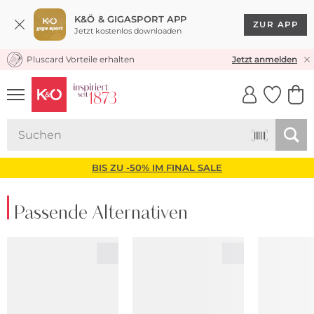
K&Ö & GIGASPORT APP
ZUR APP
Jetzt kostenlos downloaden
Pluscard Vorteile erhalten
KOSTENLOSER VERSAND* & RÜCKVERSAND
Jetzt anmelden
UNSERE APP
CLICK &
CLICK &
COLLECT
RESERVE
BIS ZU -50% IM FINAL SALE
Passende Alternativen