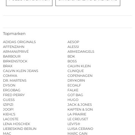
Topmarken
ADIDAS ORIGINALS
AESOP
AFFENZAHN
ALESSI
ARMANI/PRIVÉ
ARMEDANGELS
BARBOUR
BDK
BIRKENSTOCK
BOSS
BRAX
CALVIN KLEIN
CALVIN KLEIN JEANS
CLINIQUE
COMMA
COPENHAGEN
DR. MARTENS
DRYKORN
DYSON
ECOALF
ERGOBAG
FALKE
FRED PERRY
GOT BAG
GUESS
HUGO
IZIPIZI
JACK & JONES
JOOP!
KAPTEN & SON
KIEHL’S
LA PRAIRIE
LACOSTE
LE CREUSET
LENA HOSCHEK
LEVI’S®
LIEBESKIND BERLIN
LUISA CERANO
MAC
MARC CAIN