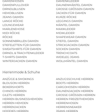
DAMENHOSEN
DAMENKLEIDER
DAMENPULLOVER
DAUNENMÄNTEL DAMEN
DIRNDLBLUSEN
GROSSE GRÖSSEN DAMEN
HEMDBLUSEN
JACKEN FÜR DAMEN
JEANS DAMEN
KURZE RÖCKE
LANGE RÖCKE
LEGGINGS DAMEN
LOUNGEWEAR
MÄNTEL DAMEN
MARLENEHOSE
MAXIKLEIDER
MIDI RÖCKE
MIDIKLEIDER
RÖCKE
SHAPEWEAR DAMEN
SONNENBRILLEN DAMEN
STIEFEL DAMEN
STIEFELETTEN FÜR DAMEN
STRICKJACKEN DAMEN
SWEATSHIRTS FÜR DAMEN
SOCKEN DAMEN
DIRNDL & TRACHTENKLEIDER
TRENCHCOATS
T-SHIRTS DAMEN
WIDELEG JEANS
WINTERJACKEN DAMEN
WOLLMÄNTEL DAMEN
Herrenmode & Schuhe
ANZÜGE & SMOKINGS
ANZUGSSCHUHE HERREN
BLOUSON HERREN
BOOTS HERREN
BOXERSHORTS
CARGOHOSEN HERREN
CHINOS HERREN
DAUNENJACKEN HERREN
GILETS HERREN
GROSSE GRÖSSEN HERREN
HERREN BUSINESSHEMDEN
HERREN FREIZEITHEMDEN
HERREN HEMDEN
HERRENHOSEN
HERRENJACKEN
HERRENSNEAKER
HOODIES HERREN
JEANS HERREN