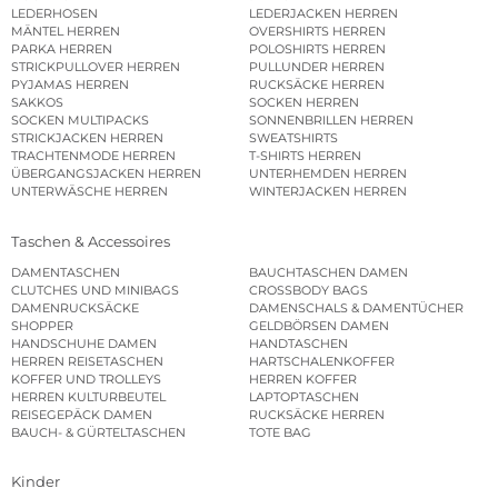
LEDERHOSEN
LEDERJACKEN HERREN
MÄNTEL HERREN
OVERSHIRTS HERREN
PARKA HERREN
POLOSHIRTS HERREN
STRICKPULLOVER HERREN
PULLUNDER HERREN
PYJAMAS HERREN
RUCKSÄCKE HERREN
SAKKOS
SOCKEN HERREN
SOCKEN MULTIPACKS
SONNENBRILLEN HERREN
STRICKJACKEN HERREN
SWEATSHIRTS
TRACHTENMODE HERREN
T-SHIRTS HERREN
ÜBERGANGSJACKEN HERREN
UNTERHEMDEN HERREN
UNTERWÄSCHE HERREN
WINTERJACKEN HERREN
Taschen & Accessoires
DAMENTASCHEN
BAUCHTASCHEN DAMEN
CLUTCHES UND MINIBAGS
CROSSBODY BAGS
DAMENRUCKSÄCKE
DAMENSCHALS & DAMENTÜCHER
SHOPPER
GELDBÖRSEN DAMEN
HANDSCHUHE DAMEN
HANDTASCHEN
HERREN REISETASCHEN
HARTSCHALENKOFFER
KOFFER UND TROLLEYS
HERREN KOFFER
HERREN KULTURBEUTEL
LAPTOPTASCHEN
REISEGEPÄCK DAMEN
RUCKSÄCKE HERREN
BAUCH- & GÜRTELTASCHEN
TOTE BAG
Kinder