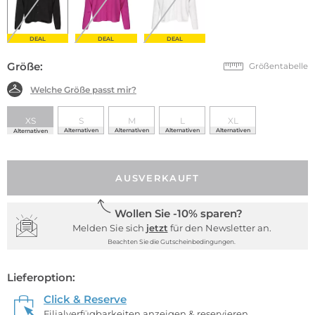
DEAL
DEAL
DEAL
Größe:
Größentabelle
Welche Größe passt mir?
XS
S
M
L
XL
Alternativen
Alternativen
Alternativen
Alternativen
Alternativen
AUSVERKAUFT
Wollen Sie -10% sparen?
Melden Sie sich
jetzt
für den Newsletter an.
Beachten Sie die Gutscheinbedingungen.
Lieferoption:
Click & Reserve
Filialverfügbarkeiten anzeigen & reservieren