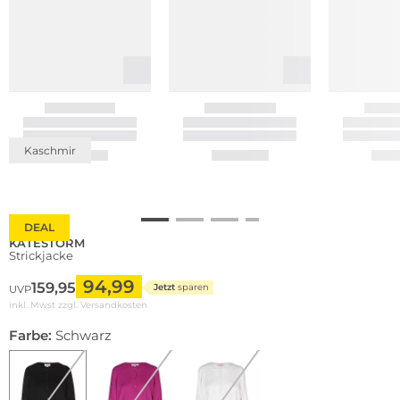
Kaschmir
DEAL
KATESTORM
Strickjacke
94,99
159,95
Jetzt
sparen
UVP
inkl. Mwst zzgl.
Versandkosten
Farbe:
Schwarz