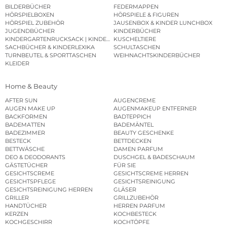
BILDERBÜCHER
FEDERMAPPEN
HÖRSPIELBOXEN
HÖRSPIELE & FIGUREN
HÖRSPIEL ZUBEHÖR
JAUSENBOX & KINDER LUNCHBOX
JUGENDBÜCHER
KINDERBÜCHER
KINDERGARTENRUCKSACK | KINDERGARTENBEUTEL
KUSCHELTIERE
SACHBÜCHER & KINDERLEXIKA
SCHULTASCHEN
TURNBEUTEL & SPORTTASCHEN
WEIHNACHTSKINDERBÜCHER
KLEIDER
Home & Beauty
AFTER SUN
AUGENCREME
AUGEN MAKE UP
AUGENMAKEUP ENTFERNER
BACKFORMEN
BADTEPPICH
BADEMATTEN
BADEMÄNTEL
BADEZIMMER
BEAUTY GESCHENKE
BESTECK
BETTDECKEN
BETTWÄSCHE
DAMEN PARFUM
DEO & DEODORANTS
DUSCHGEL & BADESCHAUM
GÄSTETÜCHER
FÜR SIE
GESICHTSCREME
GESICHTSCREME HERREN
GESICHTSPFLEGE
GESICHTSREINIGUNG
GESICHTSREINIGUNG HERREN
GLÄSER
GRILLER
GRILLZUBEHÖR
HANDTÜCHER
HERREN PARFUM
KERZEN
KOCHBESTECK
KOCHGESCHIRR
KOCHTÖPFE