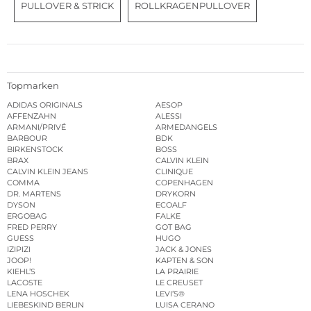
PULLOVER & STRICK
ROLLKRAGENPULLOVER
Topmarken
ADIDAS ORIGINALS
AESOP
AFFENZAHN
ALESSI
ARMANI/PRIVÉ
ARMEDANGELS
BARBOUR
BDK
BIRKENSTOCK
BOSS
BRAX
CALVIN KLEIN
CALVIN KLEIN JEANS
CLINIQUE
COMMA
COPENHAGEN
DR. MARTENS
DRYKORN
DYSON
ECOALF
ERGOBAG
FALKE
FRED PERRY
GOT BAG
GUESS
HUGO
IZIPIZI
JACK & JONES
JOOP!
KAPTEN & SON
KIEHL’S
LA PRAIRIE
LACOSTE
LE CREUSET
LENA HOSCHEK
LEVI’S®
LIEBESKIND BERLIN
LUISA CERANO