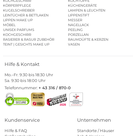
KOCHGESCHIRR
KOCHTÖPFE
KÖRPERPFLEGE
KÜCHENGERÄTE
KUGELSCHREIBER
LAMPEN & LEUCHTEN
LEINTÜCHER & BETTLAKEN
LIPPENSTIFT
LIPPEN MAKE UP
MESSER
MÖBEL
NAGELLACK
UNISEX PARFUMS
PEELING
KOCHGESCHIRR
PORZELLAN
RASIERER & RASUR ZUBEHÖR
RAUMDÜFTE & KERZEN
TEINT | GESICHTS MAKE UP
VASEN
Hilfe & Kontakt
Mo.–Fr. 9:30 bis 18:30 Uhr
Sa. 9:30 bis 18:00 Uhr
Telefonnummer:
+ 43 316 / 870-0
Kundenservice
Unternehmen
Hilfe & FAQ
Standorte / Häuser