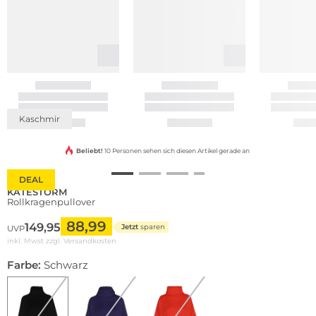
Kaschmir
Beliebt!
10 Personen sehen sich diesen Artikel gerade an
DEAL
KATESTORM
Rollkragenpullover
88,99
149,95
Jetzt
sparen
UVP
inkl. Mwst zzgl.
Versandkosten
Farbe:
Schwarz