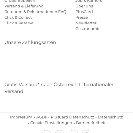
Größentabellen
Job & Karriere
Versand & Lieferung
Über uns
Retouren & Reklamationen FAQ
PlusCard
Click & Collect
Presse
Click & Reserve
Newsletter
Gastronomie
Unsere Zahlungsarten
Klarna
Paypal
Mastercard
Visa
Diners
Eps
Shop
Applepay
Amazon
Gratis Versand* nach Österreich Internationaler
Versand
Impressum
AGBs
PlusCard Datenschutz
Datenschutz
Cookie Einstellungen
Barrierefreiheit