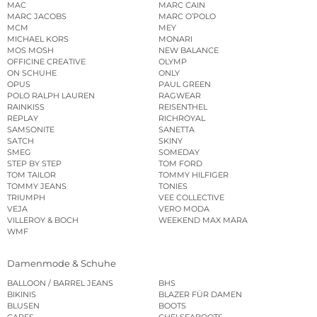
MAC
MARC CAIN
MARC JACOBS
MARC O’POLO
MCM
MEY
MICHAEL KORS
MONARI
MOS MOSH
NEW BALANCE
OFFICINE CREATIVE
OLYMP
ON SCHUHE
ONLY
OPUS
PAUL GREEN
POLO RALPH LAUREN
RAGWEAR
RAINKISS
REISENTHEL
REPLAY
RICHROYAL
SAMSONITE
SANETTA
SATCH
SKINY
SMEG
SOMEDAY
STEP BY STEP
TOM FORD
TOM TAILOR
TOMMY HILFIGER
TOMMY JEANS
TONIES
TRIUMPH
VEE COLLECTIVE
VEJA
VERO MODA
VILLEROY & BOCH
WEEKEND MAX MARA
WMF
Damenmode & Schuhe
BALLOON / BARREL JEANS
BHS
BIKINIS
BLAZER FÜR DAMEN
BLUSEN
BOOTS
CAPES
CHELSEABOOTS