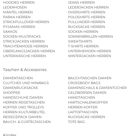
HOODIES HERREN
JEANS HERREN
LEDERHOSEN
LEDERJACKEN HERREN
MÄNTEL HERREN
OVERSHIRTS HERREN
PARKA HERREN
POLOSHIRTS HERREN
STRICKPULLOVER HERREN
PULLUNDER HERREN
PYJAMAS HERREN
RUCKSÄCKE HERREN
SAKKOS
SOCKEN HERREN
SOCKEN MULTIPACKS
SONNENBRILLEN HERREN
STRICKJACKEN HERREN
SWEATSHIRTS
TRACHTENMODE HERREN
T-SHIRTS HERREN
ÜBERGANGSJACKEN HERREN
UNTERHEMDEN HERREN
UNTERWÄSCHE HERREN
WINTERJACKEN HERREN
Taschen & Accessoires
DAMENTASCHEN
BAUCHTASCHEN DAMEN
CLUTCHES UND MINIBAGS
CROSSBODY BAGS
DAMENRUCKSÄCKE
DAMENSCHALS & DAMENTÜCHER
SHOPPER
GELDBÖRSEN DAMEN
HANDSCHUHE DAMEN
HANDTASCHEN
HERREN REISETASCHEN
HARTSCHALENKOFFER
KOFFER UND TROLLEYS
HERREN KOFFER
HERREN KULTURBEUTEL
LAPTOPTASCHEN
REISEGEPÄCK DAMEN
RUCKSÄCKE HERREN
BAUCH- & GÜRTELTASCHEN
TOTE BAG
Kinder