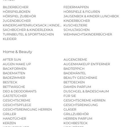
BILDERBÜCHER
FEDERMAPPEN
HÖRSPIELBOXEN
HÖRSPIELE & FIGUREN
HÖRSPIEL ZUBEHÖR
JAUSENBOX & KINDER LUNCHBOX
JUGENDBÜCHER
KINDERBÜCHER
KINDERGARTENRUCKSACK | KINDERGARTENBEUTEL
KUSCHELTIERE
SACHBÜCHER & KINDERLEXIKA
SCHULTASCHEN
TURNBEUTEL & SPORTTASCHEN
WEIHNACHTSKINDERBÜCHER
KLEIDER
Home & Beauty
AFTER SUN
AUGENCREME
AUGEN MAKE UP
AUGENMAKEUP ENTFERNER
BACKFORMEN
BADTEPPICH
BADEMATTEN
BADEMÄNTEL
BADEZIMMER
BEAUTY GESCHENKE
BESTECK
BETTDECKEN
BETTWÄSCHE
DAMEN PARFUM
DEO & DEODORANTS
DUSCHGEL & BADESCHAUM
GÄSTETÜCHER
FÜR SIE
GESICHTSCREME
GESICHTSCREME HERREN
GESICHTSPFLEGE
GESICHTSREINIGUNG
GESICHTSREINIGUNG HERREN
GLÄSER
GRILLER
GRILLZUBEHÖR
HANDTÜCHER
HERREN PARFUM
KERZEN
KOCHBESTECK