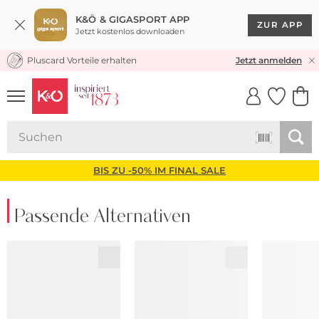
K&Ö & GIGASPORT APP
ZUR APP
Jetzt kostenlos downloaden
Pluscard Vorteile erhalten
KOSTENLOSER VERSAND* & RÜCKVERSAND
Jetzt anmelden
UNSERE APP
CLICK &
CLICK &
COLLECT
RESERVE
BIS ZU -50% IM FINAL SALE
Passende Alternativen