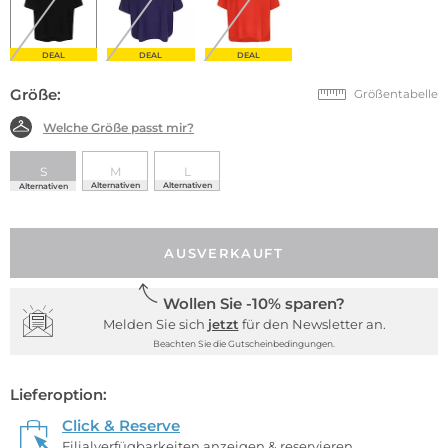
DEAL
DEAL
DEAL
Größe:
Größentabelle
Welche Größe passt mir?
S
M
L
Alternativen
Alternativen
Alternativen
AUSVERKAUFT
Wollen Sie -10% sparen?
Melden Sie sich
jetzt
für den Newsletter an.
Beachten Sie die Gutscheinbedingungen.
Lieferoption:
Click & Reserve
Filialverfügbarkeiten anzeigen & reservieren