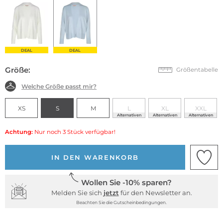
DEAL
DEAL
Größe:
Größentabelle
Welche Größe passt mir?
XS
S
M
L
XL
XXL
Alternativen
Alternativen
Alternativen
Achtung:
Nur noch 3 Stück verfügbar!
IN DEN WARENKORB
Wollen Sie -10% sparen?
Melden Sie sich
jetzt
für den Newsletter an.
Beachten Sie die Gutscheinbedingungen.