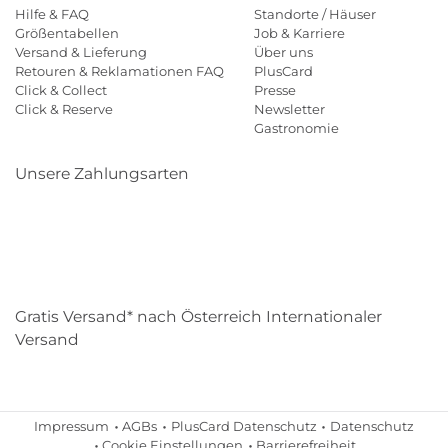
Hilfe & FAQ
Standorte / Häuser
Größentabellen
Job & Karriere
Versand & Lieferung
Über uns
Retouren & Reklamationen FAQ
PlusCard
Click & Collect
Presse
Click & Reserve
Newsletter
Gastronomie
Unsere Zahlungsarten
Klarna
Paypal
Mastercard
Visa
Diners
Eps
Shop
Applepay
Amazon
Gratis Versand* nach Österreich Internationaler
Versand
Impressum
AGBs
PlusCard Datenschutz
Datenschutz
Cookie Einstellungen
Barrierefreiheit