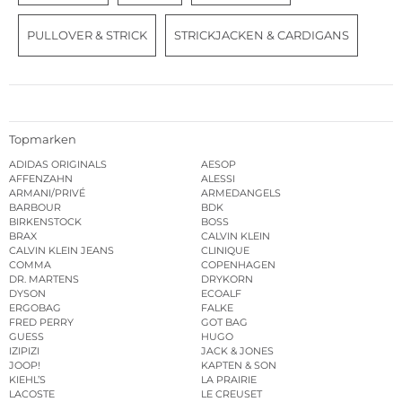
PULLOVER & STRICK
STRICKJACKEN & CARDIGANS
Topmarken
ADIDAS ORIGINALS
AESOP
AFFENZAHN
ALESSI
ARMANI/PRIVÉ
ARMEDANGELS
BARBOUR
BDK
BIRKENSTOCK
BOSS
BRAX
CALVIN KLEIN
CALVIN KLEIN JEANS
CLINIQUE
COMMA
COPENHAGEN
DR. MARTENS
DRYKORN
DYSON
ECOALF
ERGOBAG
FALKE
FRED PERRY
GOT BAG
GUESS
HUGO
IZIPIZI
JACK & JONES
JOOP!
KAPTEN & SON
KIEHL’S
LA PRAIRIE
LACOSTE
LE CREUSET