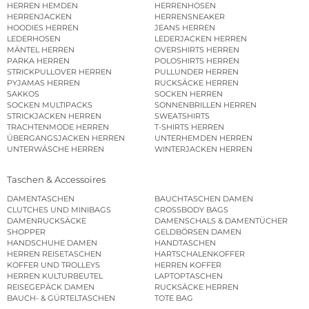
HERREN HEMDEN
HERRENHOSEN
HERRENJACKEN
HERRENSNEAKER
HOODIES HERREN
JEANS HERREN
LEDERHOSEN
LEDERJACKEN HERREN
MÄNTEL HERREN
OVERSHIRTS HERREN
PARKA HERREN
POLOSHIRTS HERREN
STRICKPULLOVER HERREN
PULLUNDER HERREN
PYJAMAS HERREN
RUCKSÄCKE HERREN
SAKKOS
SOCKEN HERREN
SOCKEN MULTIPACKS
SONNENBRILLEN HERREN
STRICKJACKEN HERREN
SWEATSHIRTS
TRACHTENMODE HERREN
T-SHIRTS HERREN
ÜBERGANGSJACKEN HERREN
UNTERHEMDEN HERREN
UNTERWÄSCHE HERREN
WINTERJACKEN HERREN
Taschen & Accessoires
DAMENTASCHEN
BAUCHTASCHEN DAMEN
CLUTCHES UND MINIBAGS
CROSSBODY BAGS
DAMENRUCKSÄCKE
DAMENSCHALS & DAMENTÜCHER
SHOPPER
GELDBÖRSEN DAMEN
HANDSCHUHE DAMEN
HANDTASCHEN
HERREN REISETASCHEN
HARTSCHALENKOFFER
KOFFER UND TROLLEYS
HERREN KOFFER
HERREN KULTURBEUTEL
LAPTOPTASCHEN
REISEGEPÄCK DAMEN
RUCKSÄCKE HERREN
BAUCH- & GÜRTELTASCHEN
TOTE BAG