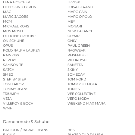
LENA HOSCHEK
LEVI’S®
LIEBESKIND BERLIN
LUISA CERANO
MAC
MARC CAIN
MARC JACOBS
MARC O’POLO
MCM
MEY
MICHAEL KORS
MONARI
MOS MOSH
NEW BALANCE
OFFICINE CREATIVE
OLYMP
ON SCHUHE
ONLY
OPUS
PAUL GREEN
POLO RALPH LAUREN
RAGWEAR
RAINKISS
REISENTHEL
REPLAY
RICHROYAL
SAMSONITE
SANETTA
SATCH
SKINY
SMEG
SOMEDAY
STEP BY STEP
TOM FORD
TOM TAILOR
TOMMY HILFIGER
TOMMY JEANS
TONIES
TRIUMPH
VEE COLLECTIVE
VEJA
VERO MODA
VILLEROY & BOCH
WEEKEND MAX MARA
WMF
Damenmode & Schuhe
BALLOON / BARREL JEANS
BHS
BIKINIS
BLAZER FÜR DAMEN