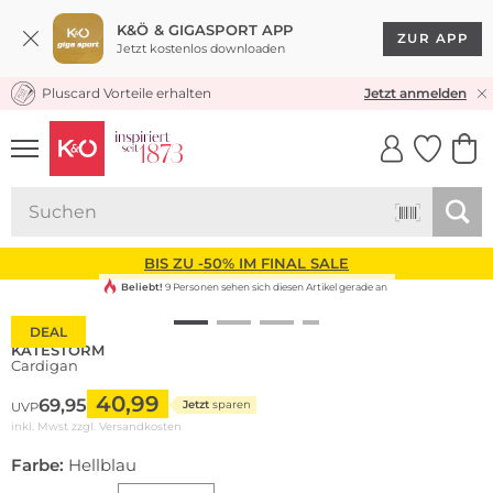
K&Ö & GIGASPORT APP
ZUR APP
Jetzt kostenlos downloaden
Pluscard Vorteile erhalten
KOSTENLOSER VERSAND* & RÜCKVERSAND
Jetzt anmelden
UNSERE APP
CLICK &
CLICK &
COLLECT
RESERVE
BIS ZU -50% IM FINAL SALE
Beliebt!
9 Personen sehen sich diesen Artikel gerade an
DEAL
KATESTORM
Cardigan
40,99
69,95
Jetzt
sparen
UVP
inkl. Mwst zzgl.
Versandkosten
Farbe:
Hellblau