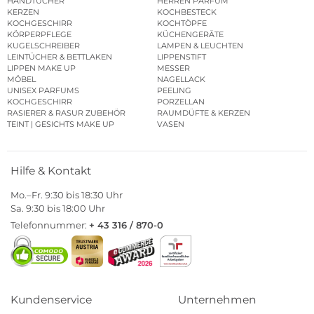
HANDTÜCHER
HERREN PARFUM
KERZEN
KOCHBESTECK
KOCHGESCHIRR
KOCHTÖPFE
KÖRPERPFLEGE
KÜCHENGERÄTE
KUGELSCHREIBER
LAMPEN & LEUCHTEN
LEINTÜCHER & BETTLAKEN
LIPPENSTIFT
LIPPEN MAKE UP
MESSER
MÖBEL
NAGELLACK
UNISEX PARFUMS
PEELING
KOCHGESCHIRR
PORZELLAN
RASIERER & RASUR ZUBEHÖR
RAUMDÜFTE & KERZEN
TEINT | GESICHTS MAKE UP
VASEN
Hilfe & Kontakt
Mo.–Fr. 9:30 bis 18:30 Uhr
Sa. 9:30 bis 18:00 Uhr
Telefonnummer:
+ 43 316 / 870-0
Kundenservice
Unternehmen