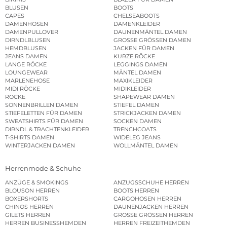
BLUSEN
BOOTS
CAPES
CHELSEABOOTS
DAMENHOSEN
DAMENKLEIDER
DAMENPULLOVER
DAUNENMÄNTEL DAMEN
DIRNDLBLUSEN
GROSSE GRÖSSEN DAMEN
HEMDBLUSEN
JACKEN FÜR DAMEN
JEANS DAMEN
KURZE RÖCKE
LANGE RÖCKE
LEGGINGS DAMEN
LOUNGEWEAR
MÄNTEL DAMEN
MARLENEHOSE
MAXIKLEIDER
MIDI RÖCKE
MIDIKLEIDER
RÖCKE
SHAPEWEAR DAMEN
SONNENBRILLEN DAMEN
STIEFEL DAMEN
STIEFELETTEN FÜR DAMEN
STRICKJACKEN DAMEN
SWEATSHIRTS FÜR DAMEN
SOCKEN DAMEN
DIRNDL & TRACHTENKLEIDER
TRENCHCOATS
T-SHIRTS DAMEN
WIDELEG JEANS
WINTERJACKEN DAMEN
WOLLMÄNTEL DAMEN
Herrenmode & Schuhe
ANZÜGE & SMOKINGS
ANZUGSSCHUHE HERREN
BLOUSON HERREN
BOOTS HERREN
BOXERSHORTS
CARGOHOSEN HERREN
CHINOS HERREN
DAUNENJACKEN HERREN
GILETS HERREN
GROSSE GRÖSSEN HERREN
HERREN BUSINESSHEMDEN
HERREN FREIZEITHEMDEN