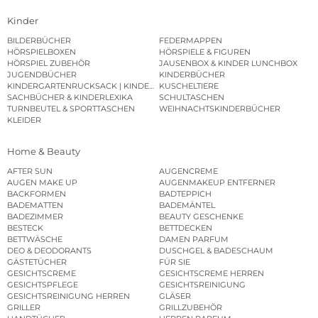
Kinder
BILDERBÜCHER
FEDERMAPPEN
HÖRSPIELBOXEN
HÖRSPIELE & FIGUREN
HÖRSPIEL ZUBEHÖR
JAUSENBOX & KINDER LUNCHBOX
JUGENDBÜCHER
KINDERBÜCHER
KINDERGARTENRUCKSACK | KINDERGARTENBEUTEL
KUSCHELTIERE
SACHBÜCHER & KINDERLEXIKA
SCHULTASCHEN
TURNBEUTEL & SPORTTASCHEN
WEIHNACHTSKINDERBÜCHER
KLEIDER
Home & Beauty
AFTER SUN
AUGENCREME
AUGEN MAKE UP
AUGENMAKEUP ENTFERNER
BACKFORMEN
BADTEPPICH
BADEMATTEN
BADEMÄNTEL
BADEZIMMER
BEAUTY GESCHENKE
BESTECK
BETTDECKEN
BETTWÄSCHE
DAMEN PARFUM
DEO & DEODORANTS
DUSCHGEL & BADESCHAUM
GÄSTETÜCHER
FÜR SIE
GESICHTSCREME
GESICHTSCREME HERREN
GESICHTSPFLEGE
GESICHTSREINIGUNG
GESICHTSREINIGUNG HERREN
GLÄSER
GRILLER
GRILLZUBEHÖR