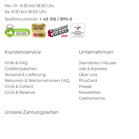
Mo.–Fr. 9:30 bis 18:30 Uhr
Sa. 9:30 bis 18:00 Uhr
Telefonnummer:
+ 43 316 / 870-0
Kundenservice
Unternehmen
Hilfe & FAQ
Standorte / Häuser
Größentabellen
Job & Karriere
Versand & Lieferung
Über uns
Retouren & Reklamationen FAQ
PlusCard
Click & Collect
Presse
Click & Reserve
Newsletter
Gastronomie
Unsere Zahlungsarten
Klarna
Paypal
Mastercard
Visa
Diners
Eps
Shop
Applepay
Amazon