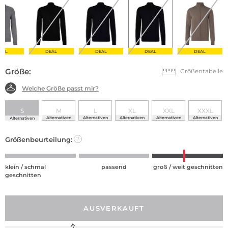
EAL
DEAL
DEAL
DEAL
DEAL
Größe:
Größentabelle
Welche Größe passt mir?
S
M
L
XL
XXL
XXXL
Alternativen
Alternativen
Alternativen
Alternativen
Alternativen
Alternativen
Größenbeurteilung:
?
klein / schmal
passend
groß / weit geschnitten
geschnitten
AUSVERKAUFT