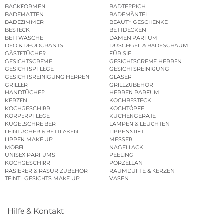
BACKFORMEN
BADTEPPICH
BADEMATTEN
BADEMÄNTEL
BADEZIMMER
BEAUTY GESCHENKE
BESTECK
BETTDECKEN
BETTWÄSCHE
DAMEN PARFUM
DEO & DEODORANTS
DUSCHGEL & BADESCHAUM
GÄSTETÜCHER
FÜR SIE
GESICHTSCREME
GESICHTSCREME HERREN
GESICHTSPFLEGE
GESICHTSREINIGUNG
GESICHTSREINIGUNG HERREN
GLÄSER
GRILLER
GRILLZUBEHÖR
HANDTÜCHER
HERREN PARFUM
KERZEN
KOCHBESTECK
KOCHGESCHIRR
KOCHTÖPFE
KÖRPERPFLEGE
KÜCHENGERÄTE
KUGELSCHREIBER
LAMPEN & LEUCHTEN
LEINTÜCHER & BETTLAKEN
LIPPENSTIFT
LIPPEN MAKE UP
MESSER
MÖBEL
NAGELLACK
UNISEX PARFUMS
PEELING
KOCHGESCHIRR
PORZELLAN
RASIERER & RASUR ZUBEHÖR
RAUMDÜFTE & KERZEN
TEINT | GESICHTS MAKE UP
VASEN
Hilfe & Kontakt