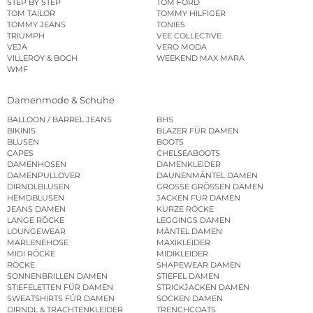
STEP BY STEP
TOM FORD
TOM TAILOR
TOMMY HILFIGER
TOMMY JEANS
TONIES
TRIUMPH
VEE COLLECTIVE
VEJA
VERO MODA
VILLEROY & BOCH
WEEKEND MAX MARA
WMF
Damenmode & Schuhe
BALLOON / BARREL JEANS
BHS
BIKINIS
BLAZER FÜR DAMEN
BLUSEN
BOOTS
CAPES
CHELSEABOOTS
DAMENHOSEN
DAMENKLEIDER
DAMENPULLOVER
DAUNENMÄNTEL DAMEN
DIRNDLBLUSEN
GROSSE GRÖSSEN DAMEN
HEMDBLUSEN
JACKEN FÜR DAMEN
JEANS DAMEN
KURZE RÖCKE
LANGE RÖCKE
LEGGINGS DAMEN
LOUNGEWEAR
MÄNTEL DAMEN
MARLENEHOSE
MAXIKLEIDER
MIDI RÖCKE
MIDIKLEIDER
RÖCKE
SHAPEWEAR DAMEN
SONNENBRILLEN DAMEN
STIEFEL DAMEN
STIEFELETTEN FÜR DAMEN
STRICKJACKEN DAMEN
SWEATSHIRTS FÜR DAMEN
SOCKEN DAMEN
DIRNDL & TRACHTENKLEIDER
TRENCHCOATS