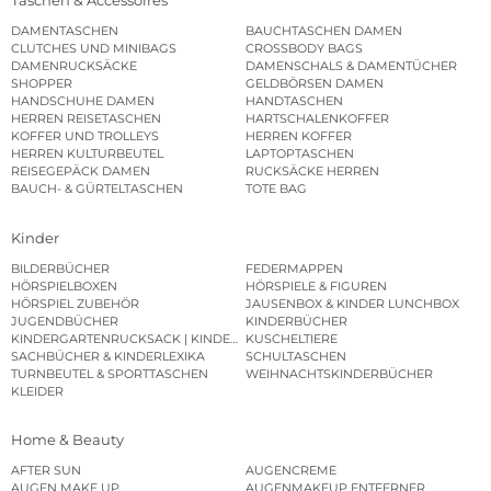
Taschen & Accessoires
DAMENTASCHEN
BAUCHTASCHEN DAMEN
CLUTCHES UND MINIBAGS
CROSSBODY BAGS
DAMENRUCKSÄCKE
DAMENSCHALS & DAMENTÜCHER
SHOPPER
GELDBÖRSEN DAMEN
HANDSCHUHE DAMEN
HANDTASCHEN
HERREN REISETASCHEN
HARTSCHALENKOFFER
KOFFER UND TROLLEYS
HERREN KOFFER
HERREN KULTURBEUTEL
LAPTOPTASCHEN
REISEGEPÄCK DAMEN
RUCKSÄCKE HERREN
BAUCH- & GÜRTELTASCHEN
TOTE BAG
Kinder
BILDERBÜCHER
FEDERMAPPEN
HÖRSPIELBOXEN
HÖRSPIELE & FIGUREN
HÖRSPIEL ZUBEHÖR
JAUSENBOX & KINDER LUNCHBOX
JUGENDBÜCHER
KINDERBÜCHER
KINDERGARTENRUCKSACK | KINDERGARTENBEUTEL
KUSCHELTIERE
SACHBÜCHER & KINDERLEXIKA
SCHULTASCHEN
TURNBEUTEL & SPORTTASCHEN
WEIHNACHTSKINDERBÜCHER
KLEIDER
Home & Beauty
AFTER SUN
AUGENCREME
AUGEN MAKE UP
AUGENMAKEUP ENTFERNER