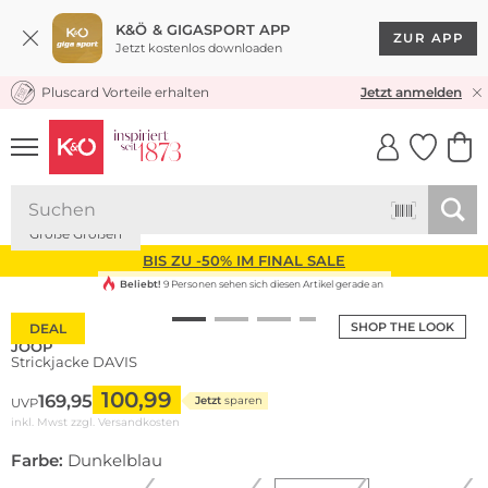
K&Ö & GIGASPORT APP
ZUR APP
Jetzt kostenlos downloaden
Pluscard Vorteile erhalten
KOSTENLOSER VERSAND* & RÜCKVERSAND
Jetzt anmelden
UNSERE APP
CLICK &
CLICK &
COLLECT
RESERVE
Große Größen
BIS ZU -50% IM FINAL SALE
Beliebt!
9 Personen sehen sich diesen Artikel gerade an
SHOP THE LOOK
DEAL
JOOP
Strickjacke DAVIS
100,99
169,95
Jetzt
sparen
UVP
inkl. Mwst zzgl.
Versandkosten
Farbe:
Dunkelblau