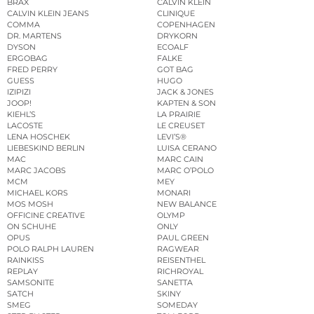
BRAX
CALVIN KLEIN
CALVIN KLEIN JEANS
CLINIQUE
COMMA
COPENHAGEN
DR. MARTENS
DRYKORN
DYSON
ECOALF
ERGOBAG
FALKE
FRED PERRY
GOT BAG
GUESS
HUGO
IZIPIZI
JACK & JONES
JOOP!
KAPTEN & SON
KIEHL’S
LA PRAIRIE
LACOSTE
LE CREUSET
LENA HOSCHEK
LEVI’S®
LIEBESKIND BERLIN
LUISA CERANO
MAC
MARC CAIN
MARC JACOBS
MARC O’POLO
MCM
MEY
MICHAEL KORS
MONARI
MOS MOSH
NEW BALANCE
OFFICINE CREATIVE
OLYMP
ON SCHUHE
ONLY
OPUS
PAUL GREEN
POLO RALPH LAUREN
RAGWEAR
RAINKISS
REISENTHEL
REPLAY
RICHROYAL
SAMSONITE
SANETTA
SATCH
SKINY
SMEG
SOMEDAY