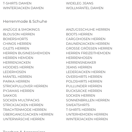
T-SHIRTS DAMEN
WIDELEG JEANS
WINTERJACKEN DAMEN
WOLLMÄNTEL DAMEN
Herrenmode & Schuhe
ANZÜGE & SMOKINGS
ANZUGSSCHUHE HERREN
BLOUSON HERREN
BOOTS HERREN
BOXERSHORTS
CARGOHOSEN HERREN
CHINOS HERREN
DAUNENJACKEN HERREN
GILETS HERREN
GROSSE GRÖSSEN HERREN
HERREN BUSINESSHEMDEN
HERREN FREIZEITHEMDEN
HERREN HEMDEN
HERRENHOSEN
HERRENJACKEN
HERRENSNEAKER
HOODIES HERREN
JEANS HERREN
LEDERHOSEN
LEDERJACKEN HERREN
MÄNTEL HERREN
OVERSHIRTS HERREN
PARKA HERREN
POLOSHIRTS HERREN
STRICKPULLOVER HERREN
PULLUNDER HERREN
PYJAMAS HERREN
RUCKSÄCKE HERREN
SAKKOS
SOCKEN HERREN
SOCKEN MULTIPACKS
SONNENBRILLEN HERREN
STRICKJACKEN HERREN
SWEATSHIRTS
TRACHTENMODE HERREN
T-SHIRTS HERREN
ÜBERGANGSJACKEN HERREN
UNTERHEMDEN HERREN
UNTERWÄSCHE HERREN
WINTERJACKEN HERREN