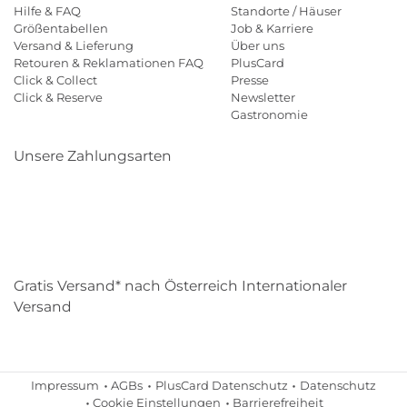
Hilfe & FAQ
Standorte / Häuser
Größentabellen
Job & Karriere
Versand & Lieferung
Über uns
Retouren & Reklamationen FAQ
PlusCard
Click & Collect
Presse
Click & Reserve
Newsletter
Gastronomie
Unsere Zahlungsarten
Klarna
Paypal
Mastercard
Visa
Diners
Eps
Shop
Applepay
Amazon
Gratis Versand* nach Österreich Internationaler
Versand
Impressum
AGBs
PlusCard Datenschutz
Datenschutz
Cookie Einstellungen
Barrierefreiheit