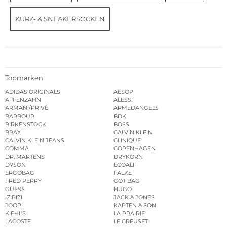
KURZ- & SNEAKERSOCKEN
Topmarken
ADIDAS ORIGINALS
AESOP
AFFENZAHN
ALESSI
ARMANI/PRIVÉ
ARMEDANGELS
BARBOUR
BDK
BIRKENSTOCK
BOSS
BRAX
CALVIN KLEIN
CALVIN KLEIN JEANS
CLINIQUE
COMMA
COPENHAGEN
DR. MARTENS
DRYKORN
DYSON
ECOALF
ERGOBAG
FALKE
FRED PERRY
GOT BAG
GUESS
HUGO
IZIPIZI
JACK & JONES
JOOP!
KAPTEN & SON
KIEHL’S
LA PRAIRIE
LACOSTE
LE CREUSET