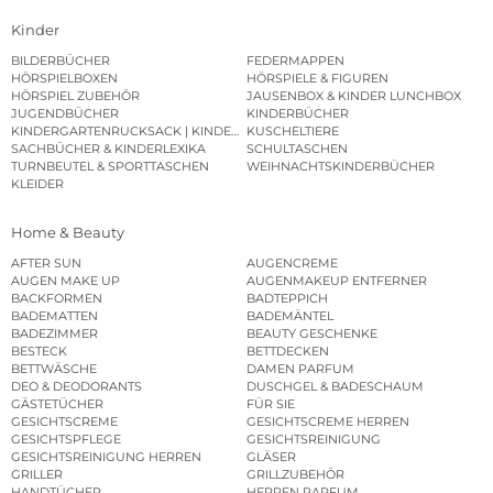
Kinder
BILDERBÜCHER
FEDERMAPPEN
HÖRSPIELBOXEN
HÖRSPIELE & FIGUREN
HÖRSPIEL ZUBEHÖR
JAUSENBOX & KINDER LUNCHBOX
JUGENDBÜCHER
KINDERBÜCHER
KINDERGARTENRUCKSACK | KINDERGARTENBEUTEL
KUSCHELTIERE
SACHBÜCHER & KINDERLEXIKA
SCHULTASCHEN
TURNBEUTEL & SPORTTASCHEN
WEIHNACHTSKINDERBÜCHER
KLEIDER
Home & Beauty
AFTER SUN
AUGENCREME
AUGEN MAKE UP
AUGENMAKEUP ENTFERNER
BACKFORMEN
BADTEPPICH
BADEMATTEN
BADEMÄNTEL
BADEZIMMER
BEAUTY GESCHENKE
BESTECK
BETTDECKEN
BETTWÄSCHE
DAMEN PARFUM
DEO & DEODORANTS
DUSCHGEL & BADESCHAUM
GÄSTETÜCHER
FÜR SIE
GESICHTSCREME
GESICHTSCREME HERREN
GESICHTSPFLEGE
GESICHTSREINIGUNG
GESICHTSREINIGUNG HERREN
GLÄSER
GRILLER
GRILLZUBEHÖR
HANDTÜCHER
HERREN PARFUM