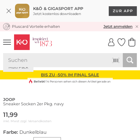
K&Ö & GIGASPORT APP
ZUR APP
Jetzt kostenlos downloaden
Pluscard Vorteile erhalten
KOSTENLOSER VERSAND* & RÜCKVERSAND
Jetzt anmelden
UNSERE APP
CLICK &
CLICK &
COLLECT
RESERVE
Nachhaltig
Multi Pack
BIS ZU -50% IM FINAL SALE
Beliebt!
14 Personen sehen sich diesen Artikel gerade an
JOOP
Sneaker Socken 2er Pkg. navy
11,99
inkl. Mwst zzgl.
Versandkosten
Farbe:
Dunkelblau