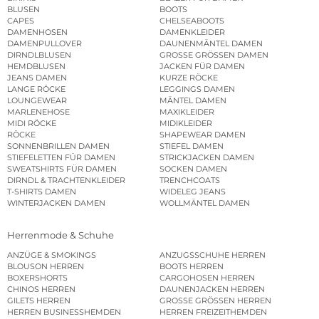
BLUSEN
BOOTS
CAPES
CHELSEABOOTS
DAMENHOSEN
DAMENKLEIDER
DAMENPULLOVER
DAUNENMÄNTEL DAMEN
DIRNDLBLUSEN
GROSSE GRÖSSEN DAMEN
HEMDBLUSEN
JACKEN FÜR DAMEN
JEANS DAMEN
KURZE RÖCKE
LANGE RÖCKE
LEGGINGS DAMEN
LOUNGEWEAR
MÄNTEL DAMEN
MARLENEHOSE
MAXIKLEIDER
MIDI RÖCKE
MIDIKLEIDER
RÖCKE
SHAPEWEAR DAMEN
SONNENBRILLEN DAMEN
STIEFEL DAMEN
STIEFELETTEN FÜR DAMEN
STRICKJACKEN DAMEN
SWEATSHIRTS FÜR DAMEN
SOCKEN DAMEN
DIRNDL & TRACHTENKLEIDER
TRENCHCOATS
T-SHIRTS DAMEN
WIDELEG JEANS
WINTERJACKEN DAMEN
WOLLMÄNTEL DAMEN
Herrenmode & Schuhe
ANZÜGE & SMOKINGS
ANZUGSSCHUHE HERREN
BLOUSON HERREN
BOOTS HERREN
BOXERSHORTS
CARGOHOSEN HERREN
CHINOS HERREN
DAUNENJACKEN HERREN
GILETS HERREN
GROSSE GRÖSSEN HERREN
HERREN BUSINESSHEMDEN
HERREN FREIZEITHEMDEN