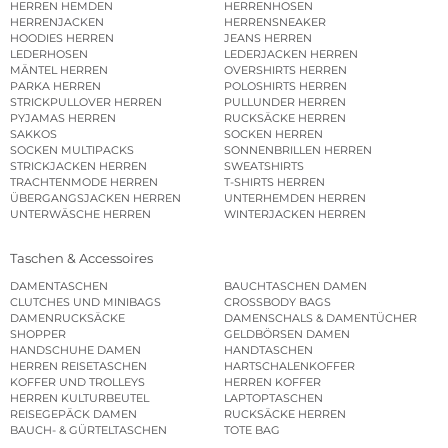
HERREN HEMDEN
HERRENHOSEN
HERRENJACKEN
HERRENSNEAKER
HOODIES HERREN
JEANS HERREN
LEDERHOSEN
LEDERJACKEN HERREN
MÄNTEL HERREN
OVERSHIRTS HERREN
PARKA HERREN
POLOSHIRTS HERREN
STRICKPULLOVER HERREN
PULLUNDER HERREN
PYJAMAS HERREN
RUCKSÄCKE HERREN
SAKKOS
SOCKEN HERREN
SOCKEN MULTIPACKS
SONNENBRILLEN HERREN
STRICKJACKEN HERREN
SWEATSHIRTS
TRACHTENMODE HERREN
T-SHIRTS HERREN
ÜBERGANGSJACKEN HERREN
UNTERHEMDEN HERREN
UNTERWÄSCHE HERREN
WINTERJACKEN HERREN
Taschen & Accessoires
DAMENTASCHEN
BAUCHTASCHEN DAMEN
CLUTCHES UND MINIBAGS
CROSSBODY BAGS
DAMENRUCKSÄCKE
DAMENSCHALS & DAMENTÜCHER
SHOPPER
GELDBÖRSEN DAMEN
HANDSCHUHE DAMEN
HANDTASCHEN
HERREN REISETASCHEN
HARTSCHALENKOFFER
KOFFER UND TROLLEYS
HERREN KOFFER
HERREN KULTURBEUTEL
LAPTOPTASCHEN
REISEGEPÄCK DAMEN
RUCKSÄCKE HERREN
BAUCH- & GÜRTELTASCHEN
TOTE BAG