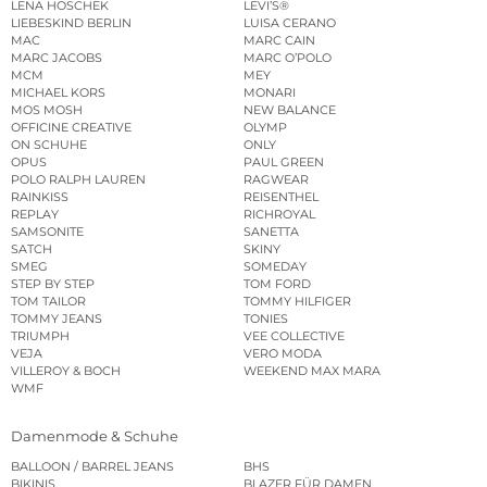
LENA HOSCHEK
LEVI’S®
LIEBESKIND BERLIN
LUISA CERANO
MAC
MARC CAIN
MARC JACOBS
MARC O’POLO
MCM
MEY
MICHAEL KORS
MONARI
MOS MOSH
NEW BALANCE
OFFICINE CREATIVE
OLYMP
ON SCHUHE
ONLY
OPUS
PAUL GREEN
POLO RALPH LAUREN
RAGWEAR
RAINKISS
REISENTHEL
REPLAY
RICHROYAL
SAMSONITE
SANETTA
SATCH
SKINY
SMEG
SOMEDAY
STEP BY STEP
TOM FORD
TOM TAILOR
TOMMY HILFIGER
TOMMY JEANS
TONIES
TRIUMPH
VEE COLLECTIVE
VEJA
VERO MODA
VILLEROY & BOCH
WEEKEND MAX MARA
WMF
Damenmode & Schuhe
BALLOON / BARREL JEANS
BHS
BIKINIS
BLAZER FÜR DAMEN