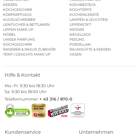
KERZEN
KOCHBESTECK
KOCHGESCHIRR
KOCHTÖPFE
KÖRPERPFLEGE
KÜCHENGERÄTE
KUGELSCHREIBER
LAMPEN & LEUCHTEN
LEINTÜCHER & BETTLAKEN
LIPPENSTIFT
LIPPEN MAKE UP
MESSER
MÖBEL
NAGELLACK
UNISEX PARFUMS
PEELING
KOCHGESCHIRR
PORZELLAN
RASIERER & RASUR ZUBEHÖR
RAUMDÜFTE & KERZEN
TEINT | GESICHTS MAKE UP
VASEN
Hilfe & Kontakt
Mo.–Fr. 9:30 bis 18:30 Uhr
Sa. 9:30 bis 18:00 Uhr
Telefonnummer:
+ 43 316 / 870-0
Kundenservice
Unternehmen