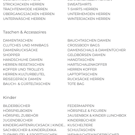
STRICKJACKEN HERREN
SWEATSHIRTS
TRACHTENMODE HERREN
T-SHIRTS HERREN
ÜBERGANGSJACKEN HERREN
UNTERHEMDEN HERREN
UNTERWÄSCHE HERREN
WINTERJACKEN HERREN
Taschen & Accessoires
DAMENTASCHEN
BAUCHTASCHEN DAMEN
CLUTCHES UND MINIBAGS
CROSSBODY BAGS
DAMENRUCKSÄCKE
DAMENSCHALS & DAMENTÜCHER
SHOPPER
GELDBÖRSEN DAMEN
HANDSCHUHE DAMEN
HANDTASCHEN
HERREN REISETASCHEN
HARTSCHALENKOFFER
KOFFER UND TROLLEYS
HERREN KOFFER
HERREN KULTURBEUTEL
LAPTOPTASCHEN
REISEGEPÄCK DAMEN
RUCKSÄCKE HERREN
BAUCH- & GÜRTELTASCHEN
TOTE BAG
Kinder
BILDERBÜCHER
FEDERMAPPEN
HÖRSPIELBOXEN
HÖRSPIELE & FIGUREN
HÖRSPIEL ZUBEHÖR
JAUSENBOX & KINDER LUNCHBOX
JUGENDBÜCHER
KINDERBÜCHER
KINDERGARTENRUCKSACK | KINDERGARTENBEUTEL
KUSCHELTIERE
SACHBÜCHER & KINDERLEXIKA
SCHULTASCHEN
TURNBEUTEL & SPORTTASCHEN
WEIHNACHTSKINDERBÜCHER