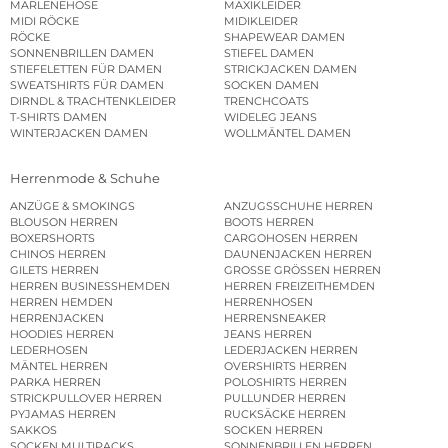
MARLENEHOSE
MAXIKLEIDER
MIDI RÖCKE
MIDIKLEIDER
RÖCKE
SHAPEWEAR DAMEN
SONNENBRILLEN DAMEN
STIEFEL DAMEN
STIEFELETTEN FÜR DAMEN
STRICKJACKEN DAMEN
SWEATSHIRTS FÜR DAMEN
SOCKEN DAMEN
DIRNDL & TRACHTENKLEIDER
TRENCHCOATS
T-SHIRTS DAMEN
WIDELEG JEANS
WINTERJACKEN DAMEN
WOLLMÄNTEL DAMEN
Herrenmode & Schuhe
ANZÜGE & SMOKINGS
ANZUGSSCHUHE HERREN
BLOUSON HERREN
BOOTS HERREN
BOXERSHORTS
CARGOHOSEN HERREN
CHINOS HERREN
DAUNENJACKEN HERREN
GILETS HERREN
GROSSE GRÖSSEN HERREN
HERREN BUSINESSHEMDEN
HERREN FREIZEITHEMDEN
HERREN HEMDEN
HERRENHOSEN
HERRENJACKEN
HERRENSNEAKER
HOODIES HERREN
JEANS HERREN
LEDERHOSEN
LEDERJACKEN HERREN
MÄNTEL HERREN
OVERSHIRTS HERREN
PARKA HERREN
POLOSHIRTS HERREN
STRICKPULLOVER HERREN
PULLUNDER HERREN
PYJAMAS HERREN
RUCKSÄCKE HERREN
SAKKOS
SOCKEN HERREN
SOCKEN MULTIPACKS
SONNENBRILLEN HERREN