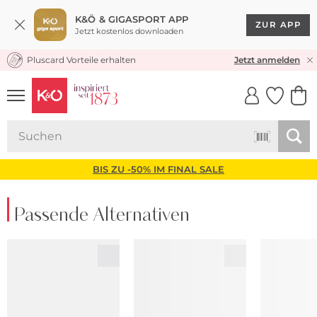
K&Ö & GIGASPORT APP
ZUR APP
Jetzt kostenlos downloaden
Pluscard Vorteile erhalten
KOSTENLOSER VERSAND* & RÜCKVERSAND
Jetzt anmelden
UNSERE APP
CLICK &
CLICK &
COLLECT
RESERVE
BIS ZU -50% IM FINAL SALE
Passende Alternativen