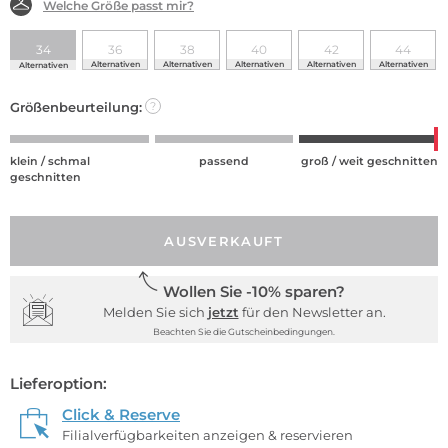
Welche Größe passt mir?
34
36
38
40
42
44
Alternativen
Alternativen
Alternativen
Alternativen
Alternativen
Alternativen
Größenbeurteilung:
?
klein / schmal
passend
groß / weit geschnitten
geschnitten
AUSVERKAUFT
Wollen Sie -10% sparen?
Melden Sie sich
jetzt
für den Newsletter an.
Beachten Sie die Gutscheinbedingungen.
Lieferoption:
Click & Reserve
Filialverfügbarkeiten anzeigen & reservieren