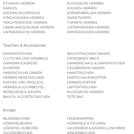
PYJAMAS HERREN
RUCKSÄCKE HERREN
SAKKOS
SOCKEN HERREN
SOCKEN MULTIPACKS
SONNENBRILLEN HERREN
STRICKJACKEN HERREN
SWEATSHIRTS
TRACHTENMODE HERREN
T-SHIRTS HERREN
ÜBERGANGSJACKEN HERREN
UNTERHEMDEN HERREN
UNTERWÄSCHE HERREN
WINTERJACKEN HERREN
Taschen & Accessoires
DAMENTASCHEN
BAUCHTASCHEN DAMEN
CLUTCHES UND MINIBAGS
CROSSBODY BAGS
DAMENRUCKSÄCKE
DAMENSCHALS & DAMENTÜCHER
SHOPPER
GELDBÖRSEN DAMEN
HANDSCHUHE DAMEN
HANDTASCHEN
HERREN REISETASCHEN
HARTSCHALENKOFFER
KOFFER UND TROLLEYS
HERREN KOFFER
HERREN KULTURBEUTEL
LAPTOPTASCHEN
REISEGEPÄCK DAMEN
RUCKSÄCKE HERREN
BAUCH- & GÜRTELTASCHEN
TOTE BAG
Kinder
BILDERBÜCHER
FEDERMAPPEN
HÖRSPIELBOXEN
HÖRSPIELE & FIGUREN
HÖRSPIEL ZUBEHÖR
JAUSENBOX & KINDER LUNCHBOX
JUGENDBÜCHER
KINDERBÜCHER