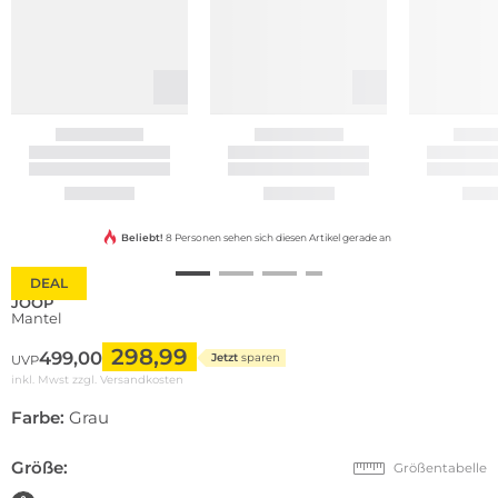
Beliebt!
8 Personen sehen sich diesen Artikel gerade an
DEAL
JOOP
Mantel
298,99
499,00
Jetzt
sparen
UVP
inkl. Mwst zzgl.
Versandkosten
Farbe:
Grau
Größe:
Größentabelle