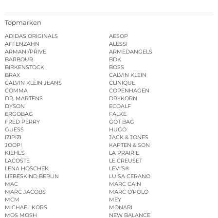
Topmarken
ADIDAS ORIGINALS
AESOP
AFFENZAHN
ALESSI
ARMANI/PRIVÉ
ARMEDANGELS
BARBOUR
BDK
BIRKENSTOCK
BOSS
BRAX
CALVIN KLEIN
CALVIN KLEIN JEANS
CLINIQUE
COMMA
COPENHAGEN
DR. MARTENS
DRYKORN
DYSON
ECOALF
ERGOBAG
FALKE
FRED PERRY
GOT BAG
GUESS
HUGO
IZIPIZI
JACK & JONES
JOOP!
KAPTEN & SON
KIEHL’S
LA PRAIRIE
LACOSTE
LE CREUSET
LENA HOSCHEK
LEVI’S®
LIEBESKIND BERLIN
LUISA CERANO
MAC
MARC CAIN
MARC JACOBS
MARC O’POLO
MCM
MEY
MICHAEL KORS
MONARI
MOS MOSH
NEW BALANCE