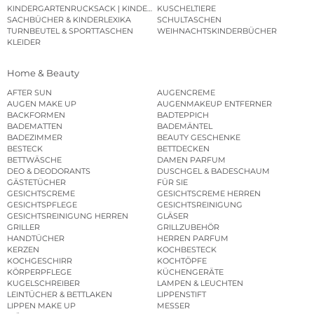
KINDERGARTENRUCKSACK | KINDERGARTENBEUTEL
KUSCHELTIERE
SACHBÜCHER & KINDERLEXIKA
SCHULTASCHEN
TURNBEUTEL & SPORTTASCHEN
WEIHNACHTSKINDERBÜCHER
KLEIDER
Home & Beauty
AFTER SUN
AUGENCREME
AUGEN MAKE UP
AUGENMAKEUP ENTFERNER
BACKFORMEN
BADTEPPICH
BADEMATTEN
BADEMÄNTEL
BADEZIMMER
BEAUTY GESCHENKE
BESTECK
BETTDECKEN
BETTWÄSCHE
DAMEN PARFUM
DEO & DEODORANTS
DUSCHGEL & BADESCHAUM
GÄSTETÜCHER
FÜR SIE
GESICHTSCREME
GESICHTSCREME HERREN
GESICHTSPFLEGE
GESICHTSREINIGUNG
GESICHTSREINIGUNG HERREN
GLÄSER
GRILLER
GRILLZUBEHÖR
HANDTÜCHER
HERREN PARFUM
KERZEN
KOCHBESTECK
KOCHGESCHIRR
KOCHTÖPFE
KÖRPERPFLEGE
KÜCHENGERÄTE
KUGELSCHREIBER
LAMPEN & LEUCHTEN
LEINTÜCHER & BETTLAKEN
LIPPENSTIFT
LIPPEN MAKE UP
MESSER