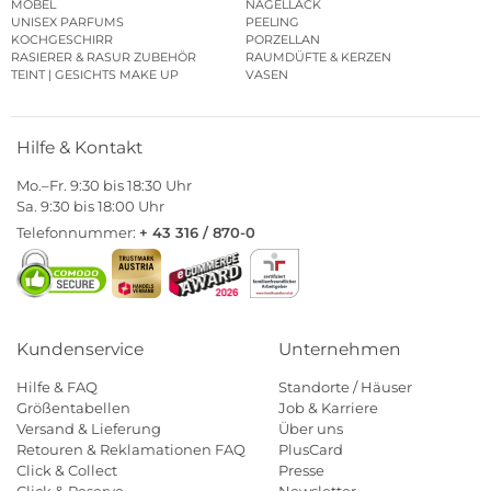
MÖBEL
NAGELLACK
UNISEX PARFUMS
PEELING
KOCHGESCHIRR
PORZELLAN
RASIERER & RASUR ZUBEHÖR
RAUMDÜFTE & KERZEN
TEINT | GESICHTS MAKE UP
VASEN
Hilfe & Kontakt
Mo.–Fr. 9:30 bis 18:30 Uhr
Sa. 9:30 bis 18:00 Uhr
Telefonnummer:
+ 43 316 / 870-0
Kundenservice
Unternehmen
Hilfe & FAQ
Standorte / Häuser
Größentabellen
Job & Karriere
Versand & Lieferung
Über uns
Retouren & Reklamationen FAQ
PlusCard
Click & Collect
Presse
Click & Reserve
Newsletter