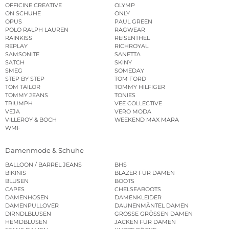
OFFICINE CREATIVE
OLYMP
ON SCHUHE
ONLY
OPUS
PAUL GREEN
POLO RALPH LAUREN
RAGWEAR
RAINKISS
REISENTHEL
REPLAY
RICHROYAL
SAMSONITE
SANETTA
SATCH
SKINY
SMEG
SOMEDAY
STEP BY STEP
TOM FORD
TOM TAILOR
TOMMY HILFIGER
TOMMY JEANS
TONIES
TRIUMPH
VEE COLLECTIVE
VEJA
VERO MODA
VILLEROY & BOCH
WEEKEND MAX MARA
WMF
Damenmode & Schuhe
BALLOON / BARREL JEANS
BHS
BIKINIS
BLAZER FÜR DAMEN
BLUSEN
BOOTS
CAPES
CHELSEABOOTS
DAMENHOSEN
DAMENKLEIDER
DAMENPULLOVER
DAUNENMÄNTEL DAMEN
DIRNDLBLUSEN
GROSSE GRÖSSEN DAMEN
HEMDBLUSEN
JACKEN FÜR DAMEN