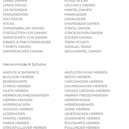
JEANS DAMEN
KURZE RÖCKE
LANGE RÖCKE
LEGGINGS DAMEN
LOUNGEWEAR
MÄNTEL DAMEN
MARLENEHOSE
MAXIKLEIDER
MIDI RÖCKE
MIDIKLEIDER
RÖCKE
SHAPEWEAR DAMEN
SONNENBRILLEN DAMEN
STIEFEL DAMEN
STIEFELETTEN FÜR DAMEN
STRICKJACKEN DAMEN
SWEATSHIRTS FÜR DAMEN
SOCKEN DAMEN
DIRNDL & TRACHTENKLEIDER
TRENCHCOATS
T-SHIRTS DAMEN
WIDELEG JEANS
WINTERJACKEN DAMEN
WOLLMÄNTEL DAMEN
Herrenmode & Schuhe
ANZÜGE & SMOKINGS
ANZUGSSCHUHE HERREN
BLOUSON HERREN
BOOTS HERREN
BOXERSHORTS
CARGOHOSEN HERREN
CHINOS HERREN
DAUNENJACKEN HERREN
GILETS HERREN
GROSSE GRÖSSEN HERREN
HERREN BUSINESSHEMDEN
HERREN FREIZEITHEMDEN
HERREN HEMDEN
HERRENHOSEN
HERRENJACKEN
HERRENSNEAKER
HOODIES HERREN
JEANS HERREN
LEDERHOSEN
LEDERJACKEN HERREN
MÄNTEL HERREN
OVERSHIRTS HERREN
PARKA HERREN
POLOSHIRTS HERREN
STRICKPULLOVER HERREN
PULLUNDER HERREN