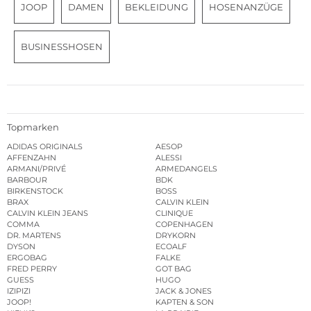
JOOP
DAMEN
BEKLEIDUNG
HOSENANZÜGE
BUSINESSHOSEN
Topmarken
ADIDAS ORIGINALS
AESOP
AFFENZAHN
ALESSI
ARMANI/PRIVÉ
ARMEDANGELS
BARBOUR
BDK
BIRKENSTOCK
BOSS
BRAX
CALVIN KLEIN
CALVIN KLEIN JEANS
CLINIQUE
COMMA
COPENHAGEN
DR. MARTENS
DRYKORN
DYSON
ECOALF
ERGOBAG
FALKE
FRED PERRY
GOT BAG
GUESS
HUGO
IZIPIZI
JACK & JONES
JOOP!
KAPTEN & SON