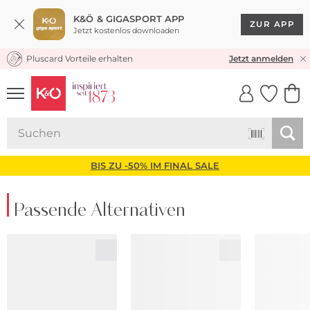
K&Ö & GIGASPORT APP
ZUR APP
Jetzt kostenlos downloaden
Pluscard Vorteile erhalten
KOSTENLOSER VERSAND* & RÜCKVERSAND
Jetzt anmelden
UNSERE APP
CLICK &
CLICK &
COLLECT
RESERVE
BIS ZU -50% IM FINAL SALE
Passende Alternativen