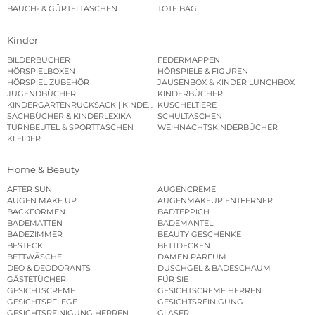
BAUCH- & GÜRTELTASCHEN
TOTE BAG
Kinder
BILDERBÜCHER
FEDERMAPPEN
HÖRSPIELBOXEN
HÖRSPIELE & FIGUREN
HÖRSPIEL ZUBEHÖR
JAUSENBOX & KINDER LUNCHBOX
JUGENDBÜCHER
KINDERBÜCHER
KINDERGARTENRUCKSACK | KINDERGARTENBEUTEL
KUSCHELTIERE
SACHBÜCHER & KINDERLEXIKA
SCHULTASCHEN
TURNBEUTEL & SPORTTASCHEN
WEIHNACHTSKINDERBÜCHER
KLEIDER
Home & Beauty
AFTER SUN
AUGENCREME
AUGEN MAKE UP
AUGENMAKEUP ENTFERNER
BACKFORMEN
BADTEPPICH
BADEMATTEN
BADEMÄNTEL
BADEZIMMER
BEAUTY GESCHENKE
BESTECK
BETTDECKEN
BETTWÄSCHE
DAMEN PARFUM
DEO & DEODORANTS
DUSCHGEL & BADESCHAUM
GÄSTETÜCHER
FÜR SIE
GESICHTSCREME
GESICHTSCREME HERREN
GESICHTSPFLEGE
GESICHTSREINIGUNG
GESICHTSREINIGUNG HERREN
GLÄSER