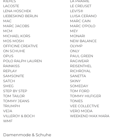
KIEHL’S
LA PRAIRIE
LACOSTE
LE CREUSET
LENA HOSCHEK
LEVI’S®
LIEBESKIND BERLIN
LUISA CERANO
MAC
MARC CAIN
MARC JACOBS
MARC O’POLO
MCM
MEY
MICHAEL KORS
MONARI
MOS MOSH
NEW BALANCE
OFFICINE CREATIVE
OLYMP
ON SCHUHE
ONLY
OPUS
PAUL GREEN
POLO RALPH LAUREN
RAGWEAR
RAINKISS
REISENTHEL
REPLAY
RICHROYAL
SAMSONITE
SANETTA
SATCH
SKINY
SMEG
SOMEDAY
STEP BY STEP
TOM FORD
TOM TAILOR
TOMMY HILFIGER
TOMMY JEANS
TONIES
TRIUMPH
VEE COLLECTIVE
VEJA
VERO MODA
VILLEROY & BOCH
WEEKEND MAX MARA
WMF
Damenmode & Schuhe