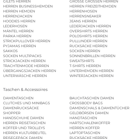
GILETS HERREN
GROSSE GRÖSSEN HERREN
HERREN BUSINESSHEMDEN
HERREN FREIZEITHEMDEN
HERREN HEMDEN
HERRENHOSEN
HERRENJACKEN
HERRENSNEAKER
HOODIES HERREN
JEANS HERREN
LEDERHOSEN
LEDERJACKEN HERREN
MÄNTEL HERREN
OVERSHIRTS HERREN
PARKA HERREN
POLOSHIRTS HERREN
STRICKPULLOVER HERREN
PULLUNDER HERREN
PYJAMAS HERREN
RUCKSÄCKE HERREN
SAKKOS
SOCKEN HERREN
SOCKEN MULTIPACKS
SONNENBRILLEN HERREN
STRICKJACKEN HERREN
SWEATSHIRTS
TRACHTENMODE HERREN
T-SHIRTS HERREN
ÜBERGANGSJACKEN HERREN
UNTERHEMDEN HERREN
UNTERWÄSCHE HERREN
WINTERJACKEN HERREN
Taschen & Accessoires
DAMENTASCHEN
BAUCHTASCHEN DAMEN
CLUTCHES UND MINIBAGS
CROSSBODY BAGS
DAMENRUCKSÄCKE
DAMENSCHALS & DAMENTÜCHER
SHOPPER
GELDBÖRSEN DAMEN
HANDSCHUHE DAMEN
HANDTASCHEN
HERREN REISETASCHEN
HARTSCHALENKOFFER
KOFFER UND TROLLEYS
HERREN KOFFER
HERREN KULTURBEUTEL
LAPTOPTASCHEN
REISEGEPÄCK DAMEN
RUCKSÄCKE HERREN