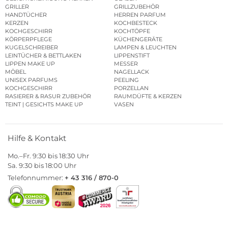
GRILLER
GRILLZUBEHÖR
HANDTÜCHER
HERREN PARFUM
KERZEN
KOCHBESTECK
KOCHGESCHIRR
KOCHTÖPFE
KÖRPERPFLEGE
KÜCHENGERÄTE
KUGELSCHREIBER
LAMPEN & LEUCHTEN
LEINTÜCHER & BETTLAKEN
LIPPENSTIFT
LIPPEN MAKE UP
MESSER
MÖBEL
NAGELLACK
UNISEX PARFUMS
PEELING
KOCHGESCHIRR
PORZELLAN
RASIERER & RASUR ZUBEHÖR
RAUMDÜFTE & KERZEN
TEINT | GESICHTS MAKE UP
VASEN
Hilfe & Kontakt
Mo.–Fr. 9:30 bis 18:30 Uhr
Sa. 9:30 bis 18:00 Uhr
Telefonnummer:
+ 43 316 / 870-0