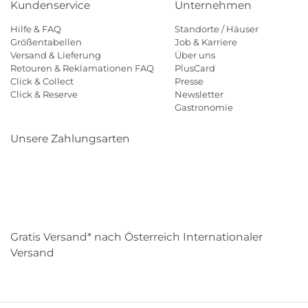
Kundenservice
Unternehmen
Hilfe & FAQ
Standorte / Häuser
Größentabellen
Job & Karriere
Versand & Lieferung
Über uns
Retouren & Reklamationen FAQ
PlusCard
Click & Collect
Presse
Click & Reserve
Newsletter
Gastronomie
Unsere Zahlungsarten
Klarna
Paypal
Mastercard
Visa
Diners
Eps
Shop
Applepay
Amazon
Gratis Versand* nach Österreich Internationaler
Versand