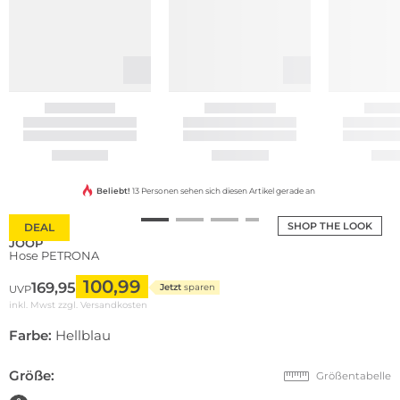
Beliebt!
13 Personen sehen sich diesen Artikel gerade an
SHOP THE LOOK
DEAL
JOOP
Hose PETRONA
100,99
169,95
Jetzt
sparen
UVP
inkl. Mwst zzgl.
Versandkosten
Farbe:
Hellblau
Größe:
Größentabelle