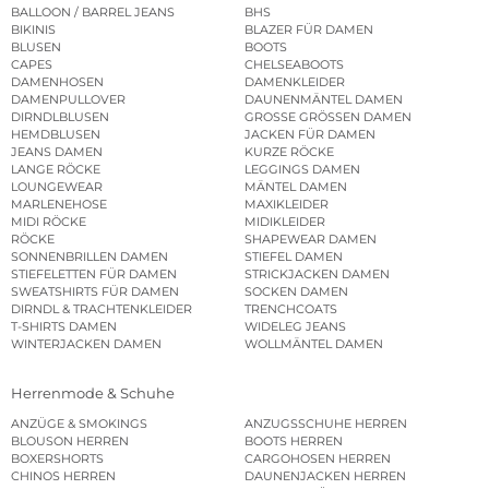
BALLOON / BARREL JEANS
BHS
BIKINIS
BLAZER FÜR DAMEN
BLUSEN
BOOTS
CAPES
CHELSEABOOTS
DAMENHOSEN
DAMENKLEIDER
DAMENPULLOVER
DAUNENMÄNTEL DAMEN
DIRNDLBLUSEN
GROSSE GRÖSSEN DAMEN
HEMDBLUSEN
JACKEN FÜR DAMEN
JEANS DAMEN
KURZE RÖCKE
LANGE RÖCKE
LEGGINGS DAMEN
LOUNGEWEAR
MÄNTEL DAMEN
MARLENEHOSE
MAXIKLEIDER
MIDI RÖCKE
MIDIKLEIDER
RÖCKE
SHAPEWEAR DAMEN
SONNENBRILLEN DAMEN
STIEFEL DAMEN
STIEFELETTEN FÜR DAMEN
STRICKJACKEN DAMEN
SWEATSHIRTS FÜR DAMEN
SOCKEN DAMEN
DIRNDL & TRACHTENKLEIDER
TRENCHCOATS
T-SHIRTS DAMEN
WIDELEG JEANS
WINTERJACKEN DAMEN
WOLLMÄNTEL DAMEN
Herrenmode & Schuhe
ANZÜGE & SMOKINGS
ANZUGSSCHUHE HERREN
BLOUSON HERREN
BOOTS HERREN
BOXERSHORTS
CARGOHOSEN HERREN
CHINOS HERREN
DAUNENJACKEN HERREN