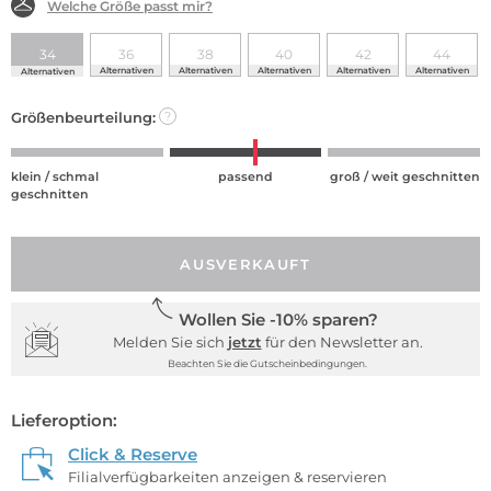
Welche Größe passt mir?
34
36
38
40
42
44
Alternativen
Alternativen
Alternativen
Alternativen
Alternativen
Alternativen
Größenbeurteilung:
?
klein / schmal
passend
groß / weit geschnitten
geschnitten
AUSVERKAUFT
Wollen Sie -10% sparen?
Melden Sie sich
jetzt
für den Newsletter an.
Beachten Sie die Gutscheinbedingungen.
Lieferoption:
Click & Reserve
Filialverfügbarkeiten anzeigen & reservieren