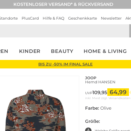
KOSTENLOSER VERSAND* & RÜCKVERSAND
Standorte
PlusCard
Hilfe & FAQ
Geschenkkarte
Newsletter
Ak
REN
KINDER
BEAUTY
HOME & LIVING
BIS ZU -50% IM FINAL SALE
JOOP
Hemd HANSEN
64,99
109,95
UVP
inkl. Mwst zzgl.
Versandkosten
Farbe:
Olive
Größe:
Welche Größe passt