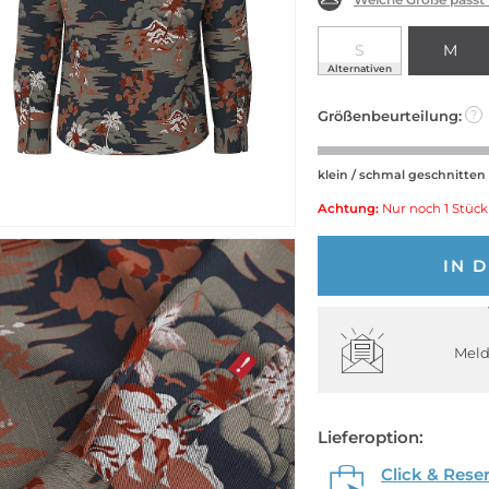
S
M
Alternativen
Größenbeurteilung:
?
klein / schmal geschnitten
Achtung:
Nur noch 1 Stück
IN 
Meld
Lieferoption:
Click & Rese