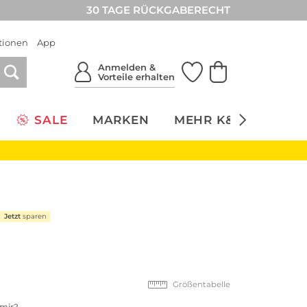
30 TAGE RÜCKGABERECHT
tionen
App
Anmelden &
Vorteile erhalten
SALE
MARKEN
MEHR K&Ö
NACH
Jetzt
sparen
Größentabelle
 mir?