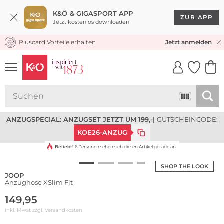
K&Ö & GIGASPORT APP
ZUR APP
Jetzt kostenlos downloaden
Pluscard Vorteile erhalten
KOSTENLOSER VERSAND* & RÜCKVERSAND
Jetzt anmelden
UNSERE APP
CLICK &
CLICK &
COLLECT
RESERVE
ANZUGSPECIAL: ANZUGSET JETZT UM 199,-
|
GUTSCHEINCODE:
KOE26-ANZUG
Beliebt!
6 Personen sehen sich diesen Artikel gerade an
SHOP THE LOOK
JOOP
Anzughose XSlim Fit
149,95
inkl. Mwst zzgl.
Versandkosten