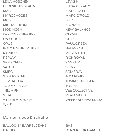
LENA HOSCHEK
LEVI’S®
LIEBESKIND BERLIN
LUISA CERANO
MAC
MARC CAIN
MARC JACOBS
MARC O’POLO
MCM
MEY
MICHAEL KORS
MONARI
MOS MOSH
NEW BALANCE
OFFICINE CREATIVE
OLYMP
ON SCHUHE
ONLY
OPUS
PAUL GREEN
POLO RALPH LAUREN
RAGWEAR
RAINKISS
REISENTHEL
REPLAY
RICHROYAL
SAMSONITE
SANETTA
SATCH
SKINY
SMEG
SOMEDAY
STEP BY STEP
TOM FORD
TOM TAILOR
TOMMY HILFIGER
TOMMY JEANS
TONIES
TRIUMPH
VEE COLLECTIVE
VEJA
VERO MODA
VILLEROY & BOCH
WEEKEND MAX MARA
WMF
Damenmode & Schuhe
BALLOON / BARREL JEANS
BHS
BIKINIS
BLAZER FÜR DAMEN