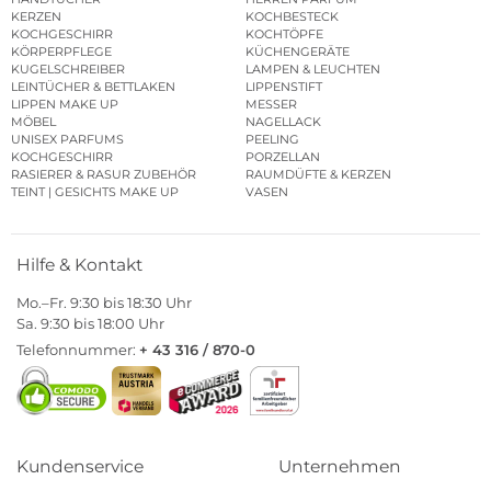
KERZEN
KOCHBESTECK
KOCHGESCHIRR
KOCHTÖPFE
KÖRPERPFLEGE
KÜCHENGERÄTE
KUGELSCHREIBER
LAMPEN & LEUCHTEN
LEINTÜCHER & BETTLAKEN
LIPPENSTIFT
LIPPEN MAKE UP
MESSER
MÖBEL
NAGELLACK
UNISEX PARFUMS
PEELING
KOCHGESCHIRR
PORZELLAN
RASIERER & RASUR ZUBEHÖR
RAUMDÜFTE & KERZEN
TEINT | GESICHTS MAKE UP
VASEN
Hilfe & Kontakt
Mo.–Fr. 9:30 bis 18:30 Uhr
Sa. 9:30 bis 18:00 Uhr
Telefonnummer:
+ 43 316 / 870-0
Kundenservice
Unternehmen