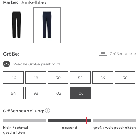
Farbe:
Dunkelblau
Größe:
Größentabelle
Welche Größe passt mir?
46
48
50
52
54
56
94
98
102
106
Größenbeurteilung:
?
klein / schmal
passend
groß / weit geschnitten
geschnitten