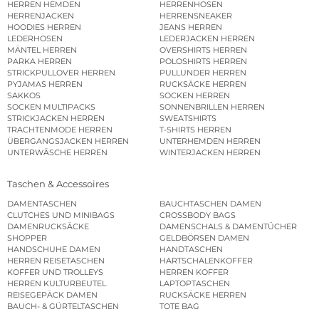
HERREN HEMDEN
HERRENHOSEN
HERRENJACKEN
HERRENSNEAKER
HOODIES HERREN
JEANS HERREN
LEDERHOSEN
LEDERJACKEN HERREN
MÄNTEL HERREN
OVERSHIRTS HERREN
PARKA HERREN
POLOSHIRTS HERREN
STRICKPULLOVER HERREN
PULLUNDER HERREN
PYJAMAS HERREN
RUCKSÄCKE HERREN
SAKKOS
SOCKEN HERREN
SOCKEN MULTIPACKS
SONNENBRILLEN HERREN
STRICKJACKEN HERREN
SWEATSHIRTS
TRACHTENMODE HERREN
T-SHIRTS HERREN
ÜBERGANGSJACKEN HERREN
UNTERHEMDEN HERREN
UNTERWÄSCHE HERREN
WINTERJACKEN HERREN
Taschen & Accessoires
DAMENTASCHEN
BAUCHTASCHEN DAMEN
CLUTCHES UND MINIBAGS
CROSSBODY BAGS
DAMENRUCKSÄCKE
DAMENSCHALS & DAMENTÜCHER
SHOPPER
GELDBÖRSEN DAMEN
HANDSCHUHE DAMEN
HANDTASCHEN
HERREN REISETASCHEN
HARTSCHALENKOFFER
KOFFER UND TROLLEYS
HERREN KOFFER
HERREN KULTURBEUTEL
LAPTOPTASCHEN
REISEGEPÄCK DAMEN
RUCKSÄCKE HERREN
BAUCH- & GÜRTELTASCHEN
TOTE BAG