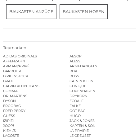
BAUKASTEN ANZÜGE
BAUKASTEN HOSEN
Topmarken
ADIDAS ORIGINALS
AESOP
AFFENZAHN
ALESSI
ARMANI/PRIVÉ
ARMEDANGELS
BARBOUR
BDK
BIRKENSTOCK
BOSS
BRAX
CALVIN KLEIN
CALVIN KLEIN JEANS
CLINIQUE
COMMA
COPENHAGEN
DR. MARTENS
DRYKORN
DYSON
ECOALF
ERGOBAG
FALKE
FRED PERRY
GOT BAG
GUESS
HUGO
IZIPIZI
JACK & JONES
JOOP!
KAPTEN & SON
KIEHL’S
LA PRAIRIE
LACOSTE
LE CREUSET