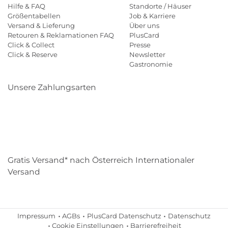
Hilfe & FAQ
Standorte / Häuser
Größentabellen
Job & Karriere
Versand & Lieferung
Über uns
Retouren & Reklamationen FAQ
PlusCard
Click & Collect
Presse
Click & Reserve
Newsletter
Gastronomie
Unsere Zahlungsarten
Klarna
Paypal
Mastercard
Visa
Diners
Eps
Shop
Applepay
Amazon
Gratis Versand* nach Österreich Internationaler
Versand
Impressum
AGBs
PlusCard Datenschutz
Datenschutz
Cookie Einstellungen
Barrierefreiheit