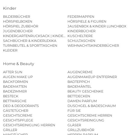
Kinder
BILDERBÜCHER
FEDERMAPPEN
HÖRSPIELBOXEN
HÖRSPIELE & FIGUREN
HÖRSPIEL ZUBEHÖR
JAUSENBOX & KINDER LUNCHBOX
JUGENDBÜCHER
KINDERBÜCHER
KINDERGARTENRUCKSACK | KINDERGARTENBEUTEL
KUSCHELTIERE
SACHBÜCHER & KINDERLEXIKA
SCHULTASCHEN
TURNBEUTEL & SPORTTASCHEN
WEIHNACHTSKINDERBÜCHER
KLEIDER
Home & Beauty
AFTER SUN
AUGENCREME
AUGEN MAKE UP
AUGENMAKEUP ENTFERNER
BACKFORMEN
BADTEPPICH
BADEMATTEN
BADEMÄNTEL
BADEZIMMER
BEAUTY GESCHENKE
BESTECK
BETTDECKEN
BETTWÄSCHE
DAMEN PARFUM
DEO & DEODORANTS
DUSCHGEL & BADESCHAUM
GÄSTETÜCHER
FÜR SIE
GESICHTSCREME
GESICHTSCREME HERREN
GESICHTSPFLEGE
GESICHTSREINIGUNG
GESICHTSREINIGUNG HERREN
GLÄSER
GRILLER
GRILLZUBEHÖR
HANDTÜCHER
HERREN PARFUM