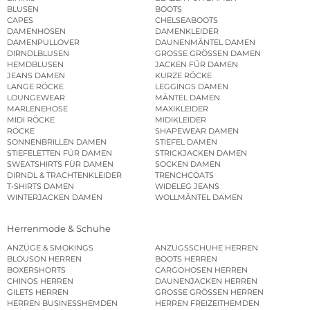
BLUSEN
BOOTS
CAPES
CHELSEABOOTS
DAMENHOSEN
DAMENKLEIDER
DAMENPULLOVER
DAUNENMÄNTEL DAMEN
DIRNDLBLUSEN
GROSSE GRÖSSEN DAMEN
HEMDBLUSEN
JACKEN FÜR DAMEN
JEANS DAMEN
KURZE RÖCKE
LANGE RÖCKE
LEGGINGS DAMEN
LOUNGEWEAR
MÄNTEL DAMEN
MARLENEHOSE
MAXIKLEIDER
MIDI RÖCKE
MIDIKLEIDER
RÖCKE
SHAPEWEAR DAMEN
SONNENBRILLEN DAMEN
STIEFEL DAMEN
STIEFELETTEN FÜR DAMEN
STRICKJACKEN DAMEN
SWEATSHIRTS FÜR DAMEN
SOCKEN DAMEN
DIRNDL & TRACHTENKLEIDER
TRENCHCOATS
T-SHIRTS DAMEN
WIDELEG JEANS
WINTERJACKEN DAMEN
WOLLMÄNTEL DAMEN
Herrenmode & Schuhe
ANZÜGE & SMOKINGS
ANZUGSSCHUHE HERREN
BLOUSON HERREN
BOOTS HERREN
BOXERSHORTS
CARGOHOSEN HERREN
CHINOS HERREN
DAUNENJACKEN HERREN
GILETS HERREN
GROSSE GRÖSSEN HERREN
HERREN BUSINESSHEMDEN
HERREN FREIZEITHEMDEN