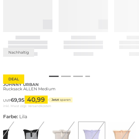
Nachhaltig
DEAL
JOHNNY URBAN
Rucksack ALLEN Medium
40,99
69,95
Jetzt
sparen
UVP
inkl. Mwst zzgl.
Versandkosten
Farbe:
Lila