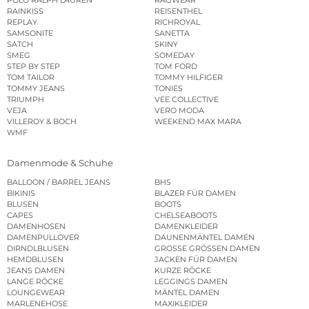
RAINKISS
REISENTHEL
REPLAY
RICHROYAL
SAMSONITE
SANETTA
SATCH
SKINY
SMEG
SOMEDAY
STEP BY STEP
TOM FORD
TOM TAILOR
TOMMY HILFIGER
TOMMY JEANS
TONIES
TRIUMPH
VEE COLLECTIVE
VEJA
VERO MODA
VILLEROY & BOCH
WEEKEND MAX MARA
WMF
Damenmode & Schuhe
BALLOON / BARREL JEANS
BHS
BIKINIS
BLAZER FÜR DAMEN
BLUSEN
BOOTS
CAPES
CHELSEABOOTS
DAMENHOSEN
DAMENKLEIDER
DAMENPULLOVER
DAUNENMÄNTEL DAMEN
DIRNDLBLUSEN
GROSSE GRÖSSEN DAMEN
HEMDBLUSEN
JACKEN FÜR DAMEN
JEANS DAMEN
KURZE RÖCKE
LANGE RÖCKE
LEGGINGS DAMEN
LOUNGEWEAR
MÄNTEL DAMEN
MARLENEHOSE
MAXIKLEIDER