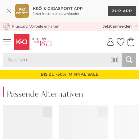
K&Ö & GIGASPORT APP
ZUR APP
Jetzt kostenlos downloaden
Pluscard Vorteile erhalten
KOSTENLOSER VERSAND* & RÜCKVERSAND
Jetzt anmelden
UNSERE APP
CLICK &
CLICK &
COLLECT
RESERVE
BIS ZU -50% IM FINAL SALE
Passende Alternativen