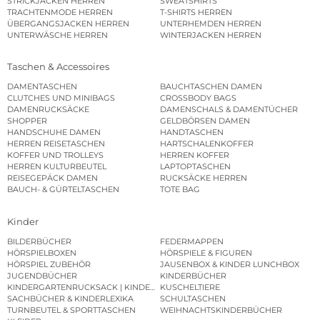
STRICKJACKEN HERREN
SWEATSHIRTS
TRACHTENMODE HERREN
T-SHIRTS HERREN
ÜBERGANGSJACKEN HERREN
UNTERHEMDEN HERREN
UNTERWÄSCHE HERREN
WINTERJACKEN HERREN
Taschen & Accessoires
DAMENTASCHEN
BAUCHTASCHEN DAMEN
CLUTCHES UND MINIBAGS
CROSSBODY BAGS
DAMENRUCKSÄCKE
DAMENSCHALS & DAMENTÜCHER
SHOPPER
GELDBÖRSEN DAMEN
HANDSCHUHE DAMEN
HANDTASCHEN
HERREN REISETASCHEN
HARTSCHALENKOFFER
KOFFER UND TROLLEYS
HERREN KOFFER
HERREN KULTURBEUTEL
LAPTOPTASCHEN
REISEGEPÄCK DAMEN
RUCKSÄCKE HERREN
BAUCH- & GÜRTELTASCHEN
TOTE BAG
Kinder
BILDERBÜCHER
FEDERMAPPEN
HÖRSPIELBOXEN
HÖRSPIELE & FIGUREN
HÖRSPIEL ZUBEHÖR
JAUSENBOX & KINDER LUNCHBOX
JUGENDBÜCHER
KINDERBÜCHER
KINDERGARTENRUCKSACK | KINDERGARTENBEUTEL
KUSCHELTIERE
SACHBÜCHER & KINDERLEXIKA
SCHULTASCHEN
TURNBEUTEL & SPORTTASCHEN
WEIHNACHTSKINDERBÜCHER