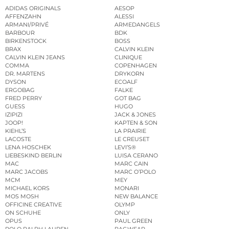
ADIDAS ORIGINALS
AESOP
AFFENZAHN
ALESSI
ARMANI/PRIVÉ
ARMEDANGELS
BARBOUR
BDK
BIRKENSTOCK
BOSS
BRAX
CALVIN KLEIN
CALVIN KLEIN JEANS
CLINIQUE
COMMA
COPENHAGEN
DR. MARTENS
DRYKORN
DYSON
ECOALF
ERGOBAG
FALKE
FRED PERRY
GOT BAG
GUESS
HUGO
IZIPIZI
JACK & JONES
JOOP!
KAPTEN & SON
KIEHL’S
LA PRAIRIE
LACOSTE
LE CREUSET
LENA HOSCHEK
LEVI’S®
LIEBESKIND BERLIN
LUISA CERANO
MAC
MARC CAIN
MARC JACOBS
MARC O’POLO
MCM
MEY
MICHAEL KORS
MONARI
MOS MOSH
NEW BALANCE
OFFICINE CREATIVE
OLYMP
ON SCHUHE
ONLY
OPUS
PAUL GREEN
POLO RALPH LAUREN
RAGWEAR