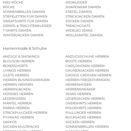
MIDI RÖCKE
MIDIKLEIDER
RÖCKE
SHAPEWEAR DAMEN
SONNENBRILLEN DAMEN
STIEFEL DAMEN
STIEFELETTEN FÜR DAMEN
STRICKJACKEN DAMEN
SWEATSHIRTS FÜR DAMEN
SOCKEN DAMEN
DIRNDL & TRACHTENKLEIDER
TRENCHCOATS
T-SHIRTS DAMEN
WIDELEG JEANS
WINTERJACKEN DAMEN
WOLLMÄNTEL DAMEN
Herrenmode & Schuhe
ANZÜGE & SMOKINGS
ANZUGSSCHUHE HERREN
BLOUSON HERREN
BOOTS HERREN
BOXERSHORTS
CARGOHOSEN HERREN
CHINOS HERREN
DAUNENJACKEN HERREN
GILETS HERREN
GROSSE GRÖSSEN HERREN
HERREN BUSINESSHEMDEN
HERREN FREIZEITHEMDEN
HERREN HEMDEN
HERRENHOSEN
HERRENJACKEN
HERRENSNEAKER
HOODIES HERREN
JEANS HERREN
LEDERHOSEN
LEDERJACKEN HERREN
MÄNTEL HERREN
OVERSHIRTS HERREN
PARKA HERREN
POLOSHIRTS HERREN
STRICKPULLOVER HERREN
PULLUNDER HERREN
PYJAMAS HERREN
RUCKSÄCKE HERREN
SAKKOS
SOCKEN HERREN
SOCKEN MULTIPACKS
SONNENBRILLEN HERREN