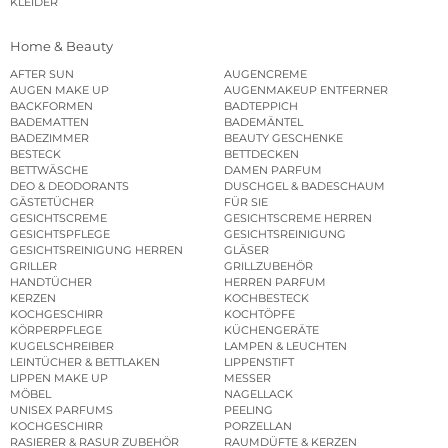
KLEIDER
Home & Beauty
AFTER SUN
AUGENCREME
AUGEN MAKE UP
AUGENMAKEUP ENTFERNER
BACKFORMEN
BADTEPPICH
BADEMATTEN
BADEMÄNTEL
BADEZIMMER
BEAUTY GESCHENKE
BESTECK
BETTDECKEN
BETTWÄSCHE
DAMEN PARFUM
DEO & DEODORANTS
DUSCHGEL & BADESCHAUM
GÄSTETÜCHER
FÜR SIE
GESICHTSCREME
GESICHTSCREME HERREN
GESICHTSPFLEGE
GESICHTSREINIGUNG
GESICHTSREINIGUNG HERREN
GLÄSER
GRILLER
GRILLZUBEHÖR
HANDTÜCHER
HERREN PARFUM
KERZEN
KOCHBESTECK
KOCHGESCHIRR
KOCHTÖPFE
KÖRPERPFLEGE
KÜCHENGERÄTE
KUGELSCHREIBER
LAMPEN & LEUCHTEN
LEINTÜCHER & BETTLAKEN
LIPPENSTIFT
LIPPEN MAKE UP
MESSER
MÖBEL
NAGELLACK
UNISEX PARFUMS
PEELING
KOCHGESCHIRR
PORZELLAN
RASIERER & RASUR ZUBEHÖR
RAUMDÜFTE & KERZEN