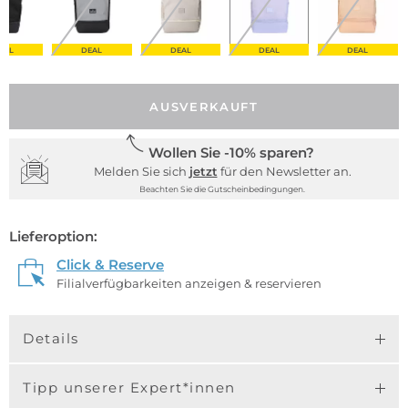
EAL
DEAL
DEAL
DEAL
DEAL
AUSVERKAUFT
Wollen Sie -10% sparen?
Melden Sie sich
jetzt
für den Newsletter an.
Beachten Sie die Gutscheinbedingungen.
Lieferoption:
Click & Reserve
Filialverfügbarkeiten anzeigen & reservieren
Details
Tipp unserer Expert*innen