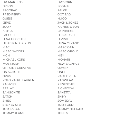
DR. MARTENS
DRYKORN
DYSON
ECOALF
ERGOBAG
FALKE
FRED PERRY
GOT BAG
GUESS
HUGO
IZIPIZI
JACK & JONES
JOOP!
KAPTEN & SON
KIEHL’S
LA PRAIRIE
LACOSTE
LE CREUSET
LENA HOSCHEK
LEVI’S®
LIEBESKIND BERLIN
LUISA CERANO
MAC
MARC CAIN
MARC JACOBS
MARC O’POLO
MCM
MEY
MICHAEL KORS
MONARI
MOS MOSH
NEW BALANCE
OFFICINE CREATIVE
OLYMP
ON SCHUHE
ONLY
OPUS
PAUL GREEN
POLO RALPH LAUREN
RAGWEAR
RAINKISS
REISENTHEL
REPLAY
RICHROYAL
SAMSONITE
SANETTA
SATCH
SKINY
SMEG
SOMEDAY
STEP BY STEP
TOM FORD
TOM TAILOR
TOMMY HILFIGER
TOMMY JEANS
TONIES