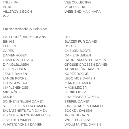
TRIUMPH
VEE COLLECTIVE
VEJA
VERO MODA
VILLEROY & BOCH
WEEKEND MAX MARA
WMF
Damenmode & Schuhe
BALLOON / BARREL JEANS
BHS
BIKINIS
BLAZER FÜR DAMEN
BLUSEN
BOOTS
CAPES
CHELSEABOOTS
DAMENHOSEN
DAMENKLEIDER
DAMENPULLOVER
DAUNENMÄNTEL DAMEN
DIRNDLBLUSEN
GROSSE GRÖSSEN DAMEN
HEMDBLUSEN
JACKEN FÜR DAMEN
JEANS DAMEN
KURZE RÖCKE
LANGE RÖCKE
LEGGINGS DAMEN
LOUNGEWEAR
MÄNTEL DAMEN
MARLENEHOSE
MAXIKLEIDER
MIDI RÖCKE
MIDIKLEIDER
RÖCKE
SHAPEWEAR DAMEN
SONNENBRILLEN DAMEN
STIEFEL DAMEN
STIEFELETTEN FÜR DAMEN
STRICKJACKEN DAMEN
SWEATSHIRTS FÜR DAMEN
SOCKEN DAMEN
DIRNDL & TRACHTENKLEIDER
TRENCHCOATS
T-SHIRTS DAMEN
WIDELEG JEANS
WINTERJACKEN DAMEN
WOLLMÄNTEL DAMEN