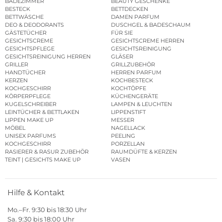
BADEZIMMER
BEAUTY GESCHENKE
BESTECK
BETTDECKEN
BETTWÄSCHE
DAMEN PARFUM
DEO & DEODORANTS
DUSCHGEL & BADESCHAUM
GÄSTETÜCHER
FÜR SIE
GESICHTSCREME
GESICHTSCREME HERREN
GESICHTSPFLEGE
GESICHTSREINIGUNG
GESICHTSREINIGUNG HERREN
GLÄSER
GRILLER
GRILLZUBEHÖR
HANDTÜCHER
HERREN PARFUM
KERZEN
KOCHBESTECK
KOCHGESCHIRR
KOCHTÖPFE
KÖRPERPFLEGE
KÜCHENGERÄTE
KUGELSCHREIBER
LAMPEN & LEUCHTEN
LEINTÜCHER & BETTLAKEN
LIPPENSTIFT
LIPPEN MAKE UP
MESSER
MÖBEL
NAGELLACK
UNISEX PARFUMS
PEELING
KOCHGESCHIRR
PORZELLAN
RASIERER & RASUR ZUBEHÖR
RAUMDÜFTE & KERZEN
TEINT | GESICHTS MAKE UP
VASEN
Hilfe & Kontakt
Mo.–Fr. 9:30 bis 18:30 Uhr
Sa. 9:30 bis 18:00 Uhr