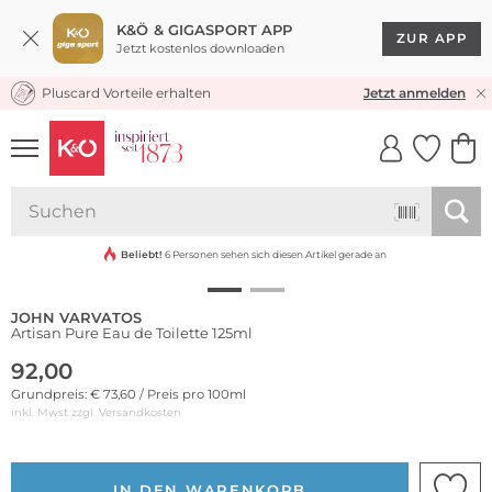
K&Ö & GIGASPORT APP
ZUR APP
Jetzt kostenlos downloaden
Pluscard Vorteile erhalten
KOSTENLOSER VERSAND* & RÜCKVERSAND
Jetzt anmelden
UNSERE APP
CLICK &
CLICK &
COLLECT
RESERVE
Beliebt!
6 Personen sehen sich diesen Artikel gerade an
JOHN VARVATOS
Artisan Pure Eau de Toilette 125ml
92,00
Grundpreis: € 73,60 / Preis pro 100ml
inkl. Mwst zzgl.
Versandkosten
IN DEN WARENKORB