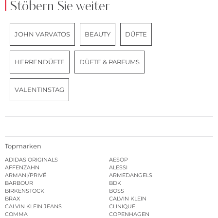
Stöbern Sie weiter
JOHN VARVATOS
BEAUTY
DÜFTE
HERRENDÜFTE
DÜFTE & PARFUMS
VALENTINSTAG
Topmarken
ADIDAS ORIGINALS
AESOP
AFFENZAHN
ALESSI
ARMANI/PRIVÉ
ARMEDANGELS
BARBOUR
BDK
BIRKENSTOCK
BOSS
BRAX
CALVIN KLEIN
CALVIN KLEIN JEANS
CLINIQUE
COMMA
COPENHAGEN