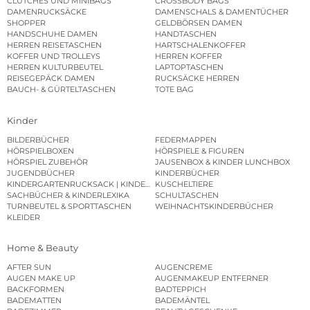
CLUTCHES UND MINIBAGS
CROSSBODY BAGS
DAMENRUCKSÄCKE
DAMENSCHALS & DAMENTÜCHER
SHOPPER
GELDBÖRSEN DAMEN
HANDSCHUHE DAMEN
HANDTASCHEN
HERREN REISETASCHEN
HARTSCHALENKOFFER
KOFFER UND TROLLEYS
HERREN KOFFER
HERREN KULTURBEUTEL
LAPTOPTASCHEN
REISEGEPÄCK DAMEN
RUCKSÄCKE HERREN
BAUCH- & GÜRTELTASCHEN
TOTE BAG
Kinder
BILDERBÜCHER
FEDERMAPPEN
HÖRSPIELBOXEN
HÖRSPIELE & FIGUREN
HÖRSPIEL ZUBEHÖR
JAUSENBOX & KINDER LUNCHBOX
JUGENDBÜCHER
KINDERBÜCHER
KINDERGARTENRUCKSACK | KINDERGARTENBEUTEL
KUSCHELTIERE
SACHBÜCHER & KINDERLEXIKA
SCHULTASCHEN
TURNBEUTEL & SPORTTASCHEN
WEIHNACHTSKINDERBÜCHER
KLEIDER
Home & Beauty
AFTER SUN
AUGENCREME
AUGEN MAKE UP
AUGENMAKEUP ENTFERNER
BACKFORMEN
BADTEPPICH
BADEMATTEN
BADEMÄNTEL