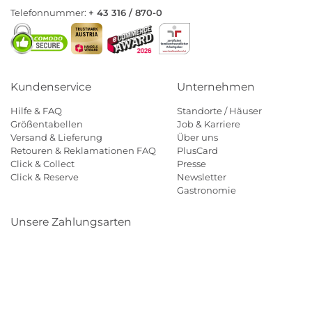
Telefonnummer:
+ 43 316 / 870-0
Kundenservice
Unternehmen
Hilfe & FAQ
Standorte / Häuser
Größentabellen
Job & Karriere
Versand & Lieferung
Über uns
Retouren & Reklamationen FAQ
PlusCard
Click & Collect
Presse
Click & Reserve
Newsletter
Gastronomie
Unsere Zahlungsarten
Klarna
Paypal
Mastercard
Visa
Diners
Eps
Shop
Applepay
Amazon