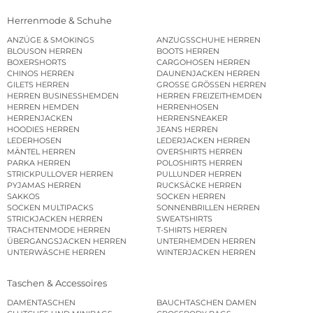
Herrenmode & Schuhe
ANZÜGE & SMOKINGS
ANZUGSSCHUHE HERREN
BLOUSON HERREN
BOOTS HERREN
BOXERSHORTS
CARGOHOSEN HERREN
CHINOS HERREN
DAUNENJACKEN HERREN
GILETS HERREN
GROSSE GRÖSSEN HERREN
HERREN BUSINESSHEMDEN
HERREN FREIZEITHEMDEN
HERREN HEMDEN
HERRENHOSEN
HERRENJACKEN
HERRENSNEAKER
HOODIES HERREN
JEANS HERREN
LEDERHOSEN
LEDERJACKEN HERREN
MÄNTEL HERREN
OVERSHIRTS HERREN
PARKA HERREN
POLOSHIRTS HERREN
STRICKPULLOVER HERREN
PULLUNDER HERREN
PYJAMAS HERREN
RUCKSÄCKE HERREN
SAKKOS
SOCKEN HERREN
SOCKEN MULTIPACKS
SONNENBRILLEN HERREN
STRICKJACKEN HERREN
SWEATSHIRTS
TRACHTENMODE HERREN
T-SHIRTS HERREN
ÜBERGANGSJACKEN HERREN
UNTERHEMDEN HERREN
UNTERWÄSCHE HERREN
WINTERJACKEN HERREN
Taschen & Accessoires
DAMENTASCHEN
BAUCHTASCHEN DAMEN