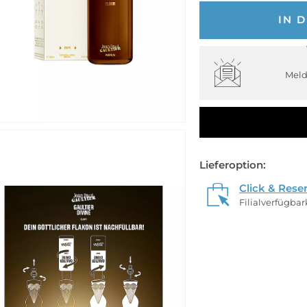
IN 
Meld
Lieferoption:
Click & Rese
Filialverfügba