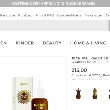
KOSTENLOSER VERSAND* & RÜCKVERSAND
Standorte
PlusCard
Hilfe & FAQ
Geschenkkarte
Newsletter
Ak
REN
KINDER
BEAUTY
HOME & LIVING
JEAN PAUL GAULTIER
Gaultier Divine Elixir 
215,00
Grundpreis: € 107,50 / Prei
inkl. Mwst zzgl.
Versandkosten