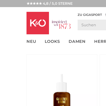
★★★★★ 4,8 / 5,0 STERNE
ZU GIGASPORT
FASHION-
UNSERE APP
CLICK &
CLICK &
TRENDS
COLLECT
RESERVE
NEU
LOOKS
DAMEN
HER