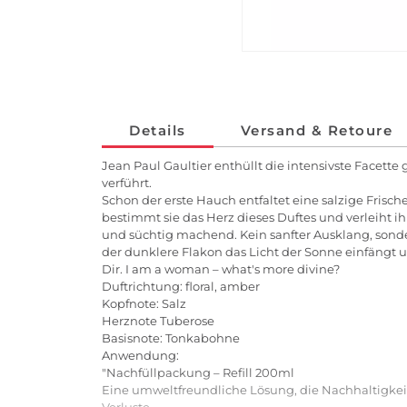
Details
Versand & Retoure
Jean Paul Gaultier enthüllt die intensivste Facette 
verführt.
Schon der erste Hauch entfaltet eine salzige Frisch
bestimmt sie das Herz dieses Duftes und verleiht ih
und süchtig machend. Kein sanfter Ausklang, sonde
der dunklere Flakon das Licht der Sonne einfängt un
Dir. I am a woman – what's more divine?
Duftrichtung: floral, amber
Kopfnote: Salz
Herznote Tuberose
Basisnote: Tonkabohne
Anwendung:
"Nachfüllpackung – Refill 200ml
Eine umweltfreundliche Lösung, die Nachhaltigkeit
Verluste.