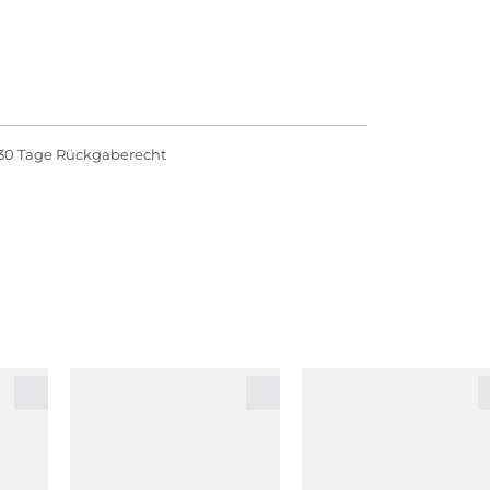
NALOOL, COUMARIN, VANILLIN, HEXYL
S AURANTIUM BERGAMIA (BERGAMOT) PEEL OIL,
30 Tage Rückgaberecht
HYLLUS OIL, EUGENOL, CANANGA ODORATA
OMUM CASSIA LEAF OIL, CINNAMOMUM
2).