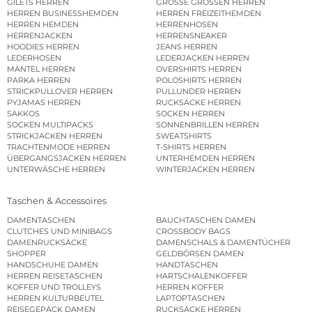
GILETS HERREN
GROSSE GRÖSSEN HERREN
HERREN BUSINESSHEMDEN
HERREN FREIZEITHEMDEN
HERREN HEMDEN
HERRENHOSEN
HERRENJACKEN
HERRENSNEAKER
HOODIES HERREN
JEANS HERREN
LEDERHOSEN
LEDERJACKEN HERREN
MÄNTEL HERREN
OVERSHIRTS HERREN
PARKA HERREN
POLOSHIRTS HERREN
STRICKPULLOVER HERREN
PULLUNDER HERREN
PYJAMAS HERREN
RUCKSÄCKE HERREN
SAKKOS
SOCKEN HERREN
SOCKEN MULTIPACKS
SONNENBRILLEN HERREN
STRICKJACKEN HERREN
SWEATSHIRTS
TRACHTENMODE HERREN
T-SHIRTS HERREN
ÜBERGANGSJACKEN HERREN
UNTERHEMDEN HERREN
UNTERWÄSCHE HERREN
WINTERJACKEN HERREN
Taschen & Accessoires
DAMENTASCHEN
BAUCHTASCHEN DAMEN
CLUTCHES UND MINIBAGS
CROSSBODY BAGS
DAMENRUCKSÄCKE
DAMENSCHALS & DAMENTÜCHER
SHOPPER
GELDBÖRSEN DAMEN
HANDSCHUHE DAMEN
HANDTASCHEN
HERREN REISETASCHEN
HARTSCHALENKOFFER
KOFFER UND TROLLEYS
HERREN KOFFER
HERREN KULTURBEUTEL
LAPTOPTASCHEN
REISEGEPÄCK DAMEN
RUCKSÄCKE HERREN