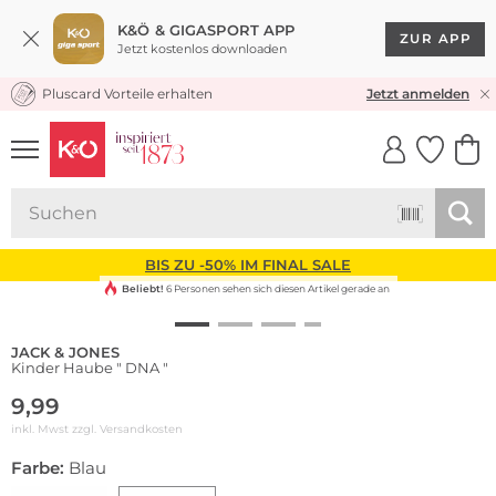
K&Ö & GIGASPORT APP
ZUR APP
Jetzt kostenlos downloaden
Pluscard Vorteile erhalten
KOSTENLOSER VERSAND* & RÜCKVERSAND
Jetzt anmelden
UNSERE APP
CLICK &
CLICK &
COLLECT
RESERVE
BIS ZU -50% IM FINAL SALE
Beliebt!
6 Personen sehen sich diesen Artikel gerade an
JACK & JONES
Kinder Haube " DNA "
9,99
inkl. Mwst zzgl.
Versandkosten
Farbe:
Blau