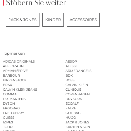
Stöbern Sie weiter
JACK & JONES
KINDER
ACCESSOIRES
Topmarken
ADIDAS ORIGINALS
AESOP
AFFENZAHN
ALESSI
ARMANI/PRIVÉ
ARMEDANGELS
BARBOUR
BDK
BIRKENSTOCK
BOSS
BRAX
CALVIN KLEIN
CALVIN KLEIN JEANS
CLINIQUE
COMMA
COPENHAGEN
DR. MARTENS
DRYKORN
DYSON
ECOALF
ERGOBAG
FALKE
FRED PERRY
GOT BAG
GUESS
HUGO
IZIPIZI
JACK & JONES
JOOP!
KAPTEN & SON