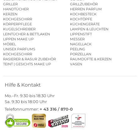
GRILLER
GRILLZUBEHÖR
HANDTÜCHER
HERREN PARFUM
KERZEN
KOCHBESTECK
KOCHGESCHIRR
KOCHTÖPFE
KÖRPERPFLEGE
KÜCHENGERÄTE
KUGELSCHREIBER
LAMPEN & LEUCHTEN
LEINTÜCHER & BETTLAKEN
LIPPENSTIFT
LIPPEN MAKE UP
MESSER
MÖBEL
NAGELLACK
UNISEX PARFUMS
PEELING
KOCHGESCHIRR
PORZELLAN
RASIERER & RASUR ZUBEHÖR
RAUMDÜFTE & KERZEN
TEINT | GESICHTS MAKE UP
VASEN
Hilfe & Kontakt
Mo.–Fr. 9:30 bis 18:30 Uhr
Sa. 9:30 bis 18:00 Uhr
Telefonnummer:
+ 43 316 / 870-0