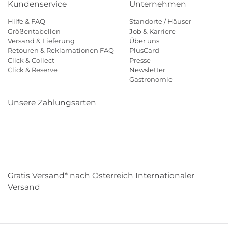
Kundenservice
Unternehmen
Hilfe & FAQ
Standorte / Häuser
Größentabellen
Job & Karriere
Versand & Lieferung
Über uns
Retouren & Reklamationen FAQ
PlusCard
Click & Collect
Presse
Click & Reserve
Newsletter
Gastronomie
Unsere Zahlungsarten
Klarna
Paypal
Mastercard
Visa
Diners
Eps
Shop
Applepay
Amazon
Gratis Versand* nach Österreich Internationaler
Versand