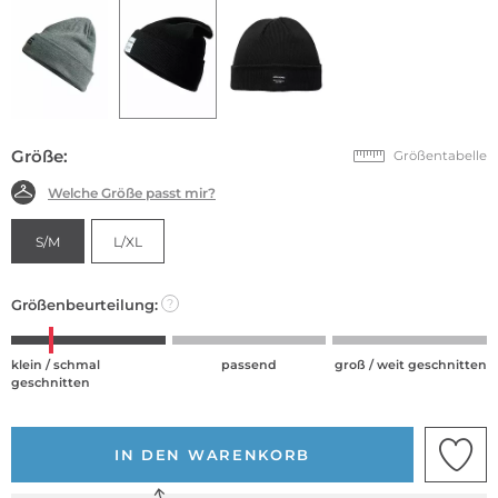
Größe:
Größentabelle
Welche Größe passt mir?
S/M
L/XL
Größenbeurteilung:
?
klein / schmal
passend
groß / weit geschnitten
geschnitten
IN DEN WARENKORB