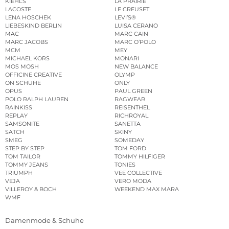
KIEHL’S
LA PRAIRIE
LACOSTE
LE CREUSET
LENA HOSCHEK
LEVI’S®
LIEBESKIND BERLIN
LUISA CERANO
MAC
MARC CAIN
MARC JACOBS
MARC O’POLO
MCM
MEY
MICHAEL KORS
MONARI
MOS MOSH
NEW BALANCE
OFFICINE CREATIVE
OLYMP
ON SCHUHE
ONLY
OPUS
PAUL GREEN
POLO RALPH LAUREN
RAGWEAR
RAINKISS
REISENTHEL
REPLAY
RICHROYAL
SAMSONITE
SANETTA
SATCH
SKINY
SMEG
SOMEDAY
STEP BY STEP
TOM FORD
TOM TAILOR
TOMMY HILFIGER
TOMMY JEANS
TONIES
TRIUMPH
VEE COLLECTIVE
VEJA
VERO MODA
VILLEROY & BOCH
WEEKEND MAX MARA
WMF
Damenmode & Schuhe