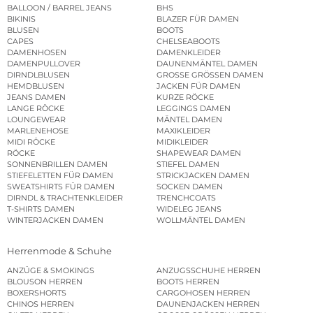
BALLOON / BARREL JEANS
BHS
BIKINIS
BLAZER FÜR DAMEN
BLUSEN
BOOTS
CAPES
CHELSEABOOTS
DAMENHOSEN
DAMENKLEIDER
DAMENPULLOVER
DAUNENMÄNTEL DAMEN
DIRNDLBLUSEN
GROSSE GRÖSSEN DAMEN
HEMDBLUSEN
JACKEN FÜR DAMEN
JEANS DAMEN
KURZE RÖCKE
LANGE RÖCKE
LEGGINGS DAMEN
LOUNGEWEAR
MÄNTEL DAMEN
MARLENEHOSE
MAXIKLEIDER
MIDI RÖCKE
MIDIKLEIDER
RÖCKE
SHAPEWEAR DAMEN
SONNENBRILLEN DAMEN
STIEFEL DAMEN
STIEFELETTEN FÜR DAMEN
STRICKJACKEN DAMEN
SWEATSHIRTS FÜR DAMEN
SOCKEN DAMEN
DIRNDL & TRACHTENKLEIDER
TRENCHCOATS
T-SHIRTS DAMEN
WIDELEG JEANS
WINTERJACKEN DAMEN
WOLLMÄNTEL DAMEN
Herrenmode & Schuhe
ANZÜGE & SMOKINGS
ANZUGSSCHUHE HERREN
BLOUSON HERREN
BOOTS HERREN
BOXERSHORTS
CARGOHOSEN HERREN
CHINOS HERREN
DAUNENJACKEN HERREN