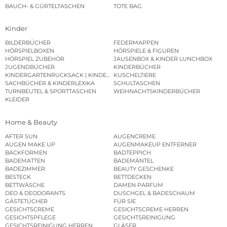
BAUCH- & GÜRTELTASCHEN
TOTE BAG
Kinder
BILDERBÜCHER
FEDERMAPPEN
HÖRSPIELBOXEN
HÖRSPIELE & FIGUREN
HÖRSPIEL ZUBEHÖR
JAUSENBOX & KINDER LUNCHBOX
JUGENDBÜCHER
KINDERBÜCHER
KINDERGARTENRUCKSACK | KINDERGARTENBEUTEL
KUSCHELTIERE
SACHBÜCHER & KINDERLEXIKA
SCHULTASCHEN
TURNBEUTEL & SPORTTASCHEN
WEIHNACHTSKINDERBÜCHER
KLEIDER
Home & Beauty
AFTER SUN
AUGENCREME
AUGEN MAKE UP
AUGENMAKEUP ENTFERNER
BACKFORMEN
BADTEPPICH
BADEMATTEN
BADEMÄNTEL
BADEZIMMER
BEAUTY GESCHENKE
BESTECK
BETTDECKEN
BETTWÄSCHE
DAMEN PARFUM
DEO & DEODORANTS
DUSCHGEL & BADESCHAUM
GÄSTETÜCHER
FÜR SIE
GESICHTSCREME
GESICHTSCREME HERREN
GESICHTSPFLEGE
GESICHTSREINIGUNG
GESICHTSREINIGUNG HERREN
GLÄSER