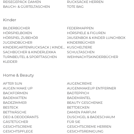
REISEGEPÄCK DAMEN
RUCKSÄCKE HERREN
BAUCH- & GÜRTELTASCHEN
TOTE BAG
Kinder
BILDERBÜCHER
FEDERMAPPEN
HÖRSPIELBOXEN
HÖRSPIELE & FIGUREN
HÖRSPIEL ZUBEHÖR
JAUSENBOX & KINDER LUNCHBOX
JUGENDBÜCHER
KINDERBÜCHER
KINDERGARTENRUCKSACK | KINDERGARTENBEUTEL
KUSCHELTIERE
SACHBÜCHER & KINDERLEXIKA
SCHULTASCHEN
TURNBEUTEL & SPORTTASCHEN
WEIHNACHTSKINDERBÜCHER
KLEIDER
Home & Beauty
AFTER SUN
AUGENCREME
AUGEN MAKE UP
AUGENMAKEUP ENTFERNER
BACKFORMEN
BADTEPPICH
BADEMATTEN
BADEMÄNTEL
BADEZIMMER
BEAUTY GESCHENKE
BESTECK
BETTDECKEN
BETTWÄSCHE
DAMEN PARFUM
DEO & DEODORANTS
DUSCHGEL & BADESCHAUM
GÄSTETÜCHER
FÜR SIE
GESICHTSCREME
GESICHTSCREME HERREN
GESICHTSPFLEGE
GESICHTSREINIGUNG