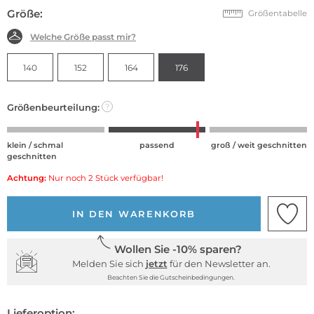
Größe:
Größentabelle
Welche Größe passt mir?
140
152
164
176
Größenbeurteilung:
?
klein / schmal
passend
groß / weit geschnitten
geschnitten
Achtung:
Nur noch 2 Stück verfügbar!
IN DEN WARENKORB
Wollen Sie -10% sparen?
Melden Sie sich
jetzt
für den Newsletter an.
Beachten Sie die Gutscheinbedingungen.
Lieferoption: