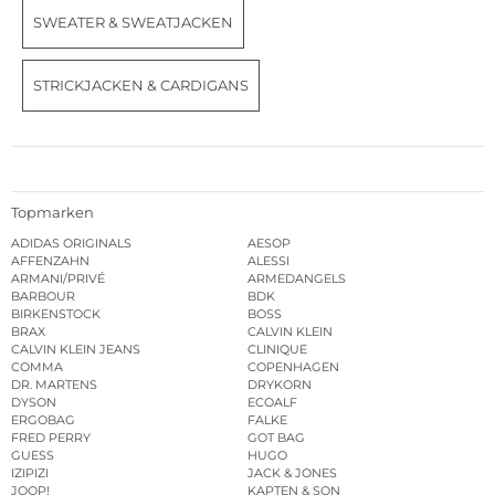
SWEATER & SWEATJACKEN
STRICKJACKEN & CARDIGANS
Topmarken
ADIDAS ORIGINALS
AESOP
AFFENZAHN
ALESSI
ARMANI/PRIVÉ
ARMEDANGELS
BARBOUR
BDK
BIRKENSTOCK
BOSS
BRAX
CALVIN KLEIN
CALVIN KLEIN JEANS
CLINIQUE
COMMA
COPENHAGEN
DR. MARTENS
DRYKORN
DYSON
ECOALF
ERGOBAG
FALKE
FRED PERRY
GOT BAG
GUESS
HUGO
IZIPIZI
JACK & JONES
JOOP!
KAPTEN & SON