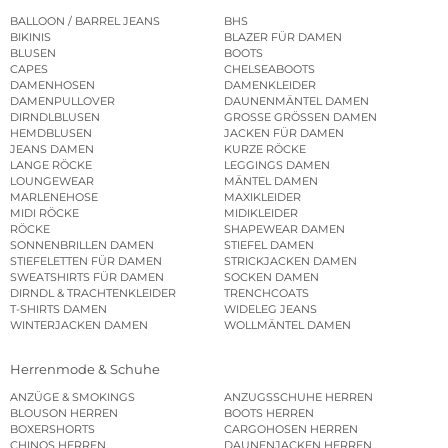
BALLOON / BARREL JEANS
BHS
BIKINIS
BLAZER FÜR DAMEN
BLUSEN
BOOTS
CAPES
CHELSEABOOTS
DAMENHOSEN
DAMENKLEIDER
DAMENPULLOVER
DAUNENMÄNTEL DAMEN
DIRNDLBLUSEN
GROSSE GRÖSSEN DAMEN
HEMDBLUSEN
JACKEN FÜR DAMEN
JEANS DAMEN
KURZE RÖCKE
LANGE RÖCKE
LEGGINGS DAMEN
LOUNGEWEAR
MÄNTEL DAMEN
MARLENEHOSE
MAXIKLEIDER
MIDI RÖCKE
MIDIKLEIDER
RÖCKE
SHAPEWEAR DAMEN
SONNENBRILLEN DAMEN
STIEFEL DAMEN
STIEFELETTEN FÜR DAMEN
STRICKJACKEN DAMEN
SWEATSHIRTS FÜR DAMEN
SOCKEN DAMEN
DIRNDL & TRACHTENKLEIDER
TRENCHCOATS
T-SHIRTS DAMEN
WIDELEG JEANS
WINTERJACKEN DAMEN
WOLLMÄNTEL DAMEN
Herrenmode & Schuhe
ANZÜGE & SMOKINGS
ANZUGSSCHUHE HERREN
BLOUSON HERREN
BOOTS HERREN
BOXERSHORTS
CARGOHOSEN HERREN
CHINOS HERREN
DAUNENJACKEN HERREN