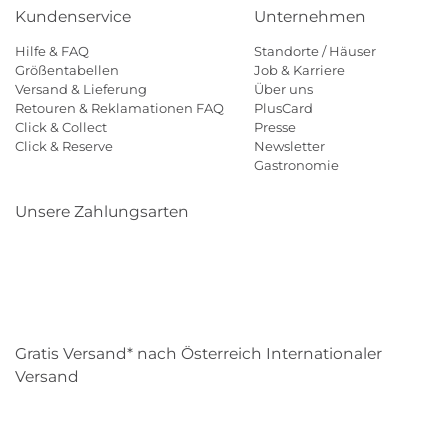
Kundenservice
Unternehmen
Hilfe & FAQ
Standorte / Häuser
Größentabellen
Job & Karriere
Versand & Lieferung
Über uns
Retouren & Reklamationen FAQ
PlusCard
Click & Collect
Presse
Click & Reserve
Newsletter
Gastronomie
Unsere Zahlungsarten
Klarna
Paypal
Mastercard
Visa
Diners
Eps
Shop
Applepay
Amazon
Gratis Versand* nach Österreich Internationaler
Versand