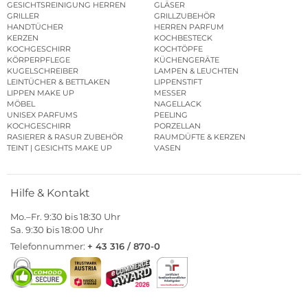
GESICHTSREINIGUNG HERREN
GLÄSER
GRILLER
GRILLZUBEHÖR
HANDTÜCHER
HERREN PARFUM
KERZEN
KOCHBESTECK
KOCHGESCHIRR
KOCHTÖPFE
KÖRPERPFLEGE
KÜCHENGERÄTE
KUGELSCHREIBER
LAMPEN & LEUCHTEN
LEINTÜCHER & BETTLAKEN
LIPPENSTIFT
LIPPEN MAKE UP
MESSER
MÖBEL
NAGELLACK
UNISEX PARFUMS
PEELING
KOCHGESCHIRR
PORZELLAN
RASIERER & RASUR ZUBEHÖR
RAUMDÜFTE & KERZEN
TEINT | GESICHTS MAKE UP
VASEN
Hilfe & Kontakt
Mo.–Fr. 9:30 bis 18:30 Uhr
Sa. 9:30 bis 18:00 Uhr
Telefonnummer:
+ 43 316 / 870-0