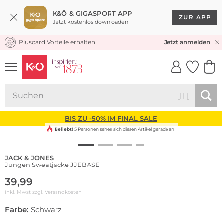
K&Ö & GIGASPORT APP
ZUR APP
Jetzt kostenlos downloaden
Pluscard Vorteile erhalten
KOSTENLOSER VERSAND* & RÜCKVERSAND
Jetzt anmelden
UNSERE APP
CLICK &
CLICK &
COLLECT
RESERVE
BIS ZU -50% IM FINAL SALE
Beliebt!
5 Personen sehen sich diesen Artikel gerade an
JACK & JONES
Jungen Sweatjacke JJEBASE
39,99
inkl. Mwst zzgl.
Versandkosten
Farbe:
Schwarz