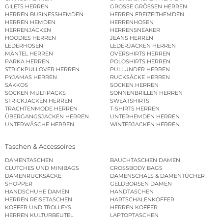
GILETS HERREN
GROSSE GRÖSSEN HERREN
HERREN BUSINESSHEMDEN
HERREN FREIZEITHEMDEN
HERREN HEMDEN
HERRENHOSEN
HERRENJACKEN
HERRENSNEAKER
HOODIES HERREN
JEANS HERREN
LEDERHOSEN
LEDERJACKEN HERREN
MÄNTEL HERREN
OVERSHIRTS HERREN
PARKA HERREN
POLOSHIRTS HERREN
STRICKPULLOVER HERREN
PULLUNDER HERREN
PYJAMAS HERREN
RUCKSÄCKE HERREN
SAKKOS
SOCKEN HERREN
SOCKEN MULTIPACKS
SONNENBRILLEN HERREN
STRICKJACKEN HERREN
SWEATSHIRTS
TRACHTENMODE HERREN
T-SHIRTS HERREN
ÜBERGANGSJACKEN HERREN
UNTERHEMDEN HERREN
UNTERWÄSCHE HERREN
WINTERJACKEN HERREN
Taschen & Accessoires
DAMENTASCHEN
BAUCHTASCHEN DAMEN
CLUTCHES UND MINIBAGS
CROSSBODY BAGS
DAMENRUCKSÄCKE
DAMENSCHALS & DAMENTÜCHER
SHOPPER
GELDBÖRSEN DAMEN
HANDSCHUHE DAMEN
HANDTASCHEN
HERREN REISETASCHEN
HARTSCHALENKOFFER
KOFFER UND TROLLEYS
HERREN KOFFER
HERREN KULTURBEUTEL
LAPTOPTASCHEN