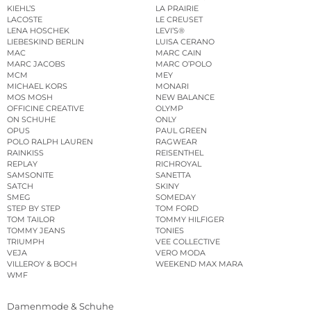
KIEHL’S
LA PRAIRIE
LACOSTE
LE CREUSET
LENA HOSCHEK
LEVI’S®
LIEBESKIND BERLIN
LUISA CERANO
MAC
MARC CAIN
MARC JACOBS
MARC O’POLO
MCM
MEY
MICHAEL KORS
MONARI
MOS MOSH
NEW BALANCE
OFFICINE CREATIVE
OLYMP
ON SCHUHE
ONLY
OPUS
PAUL GREEN
POLO RALPH LAUREN
RAGWEAR
RAINKISS
REISENTHEL
REPLAY
RICHROYAL
SAMSONITE
SANETTA
SATCH
SKINY
SMEG
SOMEDAY
STEP BY STEP
TOM FORD
TOM TAILOR
TOMMY HILFIGER
TOMMY JEANS
TONIES
TRIUMPH
VEE COLLECTIVE
VEJA
VERO MODA
VILLEROY & BOCH
WEEKEND MAX MARA
WMF
Damenmode & Schuhe