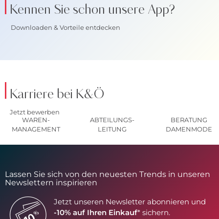
Kennen Sie schon unsere App?
Downloaden & Vorteile entdecken
Karriere bei K&Ö
Jetzt bewerben
WAREN-
ABTEILUNGS-
BERATUNG
MANAGEMENT
LEITUNG
DAMENMODE
Lassen Sie sich von den neuesten Trends in unseren
Newslettern inspirieren
Jetzt unseren Newsletter abonnieren und
-10% auf Ihren Einkauf
* sichern.