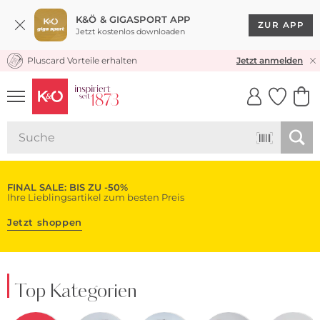
K&Ö & GIGASPORT APP
ZUR APP
Jetzt kostenlos downloaden
Pluscard Vorteile erhalten
KOSTENLOSER VERSAND* & RÜCKVERSAND
Jetzt anmelden
UNSERE APP
CLICK &
CLICK &
COLLECT
RESERVE
FINAL SALE: BIS ZU -50%
Ihre Lieblingsartikel zum besten Preis
Jetzt shoppen
Top Kategorien