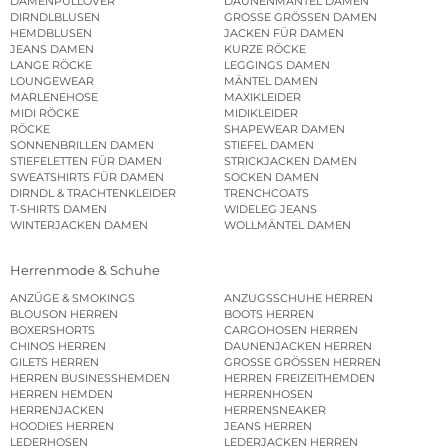
DAMENPULLOVER
DAUNENMÄNTEL DAMEN
DIRNDLBLUSEN
GROSSE GRÖSSEN DAMEN
HEMDBLUSEN
JACKEN FÜR DAMEN
JEANS DAMEN
KURZE RÖCKE
LANGE RÖCKE
LEGGINGS DAMEN
LOUNGEWEAR
MÄNTEL DAMEN
MARLENEHOSE
MAXIKLEIDER
MIDI RÖCKE
MIDIKLEIDER
RÖCKE
SHAPEWEAR DAMEN
SONNENBRILLEN DAMEN
STIEFEL DAMEN
STIEFELETTEN FÜR DAMEN
STRICKJACKEN DAMEN
SWEATSHIRTS FÜR DAMEN
SOCKEN DAMEN
DIRNDL & TRACHTENKLEIDER
TRENCHCOATS
T-SHIRTS DAMEN
WIDELEG JEANS
WINTERJACKEN DAMEN
WOLLMÄNTEL DAMEN
Herrenmode & Schuhe
ANZÜGE & SMOKINGS
ANZUGSSCHUHE HERREN
BLOUSON HERREN
BOOTS HERREN
BOXERSHORTS
CARGOHOSEN HERREN
CHINOS HERREN
DAUNENJACKEN HERREN
GILETS HERREN
GROSSE GRÖSSEN HERREN
HERREN BUSINESSHEMDEN
HERREN FREIZEITHEMDEN
HERREN HEMDEN
HERRENHOSEN
HERRENJACKEN
HERRENSNEAKER
HOODIES HERREN
JEANS HERREN
LEDERHOSEN
LEDERJACKEN HERREN