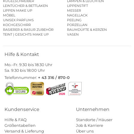
KUGELSCHREIBER
LAMPEN & LEUCHTEN
LEINTÜCHER & BETTLAKEN
LIPPENSTIFT
LIPPEN MAKE UP
MESSER
MÖBEL
NAGELLACK
UNISEX PARFUMS
PEELING
KOCHGESCHIRR
PORZELLAN
RASIERER & RASUR ZUBEHÖR
RAUMDÜFTE & KERZEN
TEINT | GESICHTS MAKE UP
VASEN
Hilfe & Kontakt
Mo.–Fr. 9:30 bis 18:30 Uhr
Sa. 9:30 bis 18:00 Uhr
Telefonnummer:
+ 43 316 / 870-0
Kundenservice
Unternehmen
Hilfe & FAQ
Standorte / Häuser
Größentabellen
Job & Karriere
Versand & Lieferung
Über uns