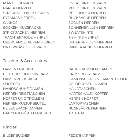
MÄNTEL HERREN
OVERSHIRTS HERREN
PARKA HERREN
POLOSHIRTS HERREN
STRICKPULLOVER HERREN
PULLUNDER HERREN
PYJAMAS HERREN
RUCKSÄCKE HERREN
SAKKOS
SOCKEN HERREN
SOCKEN MULTIPACKS
SONNENBRILLEN HERREN
STRICKJACKEN HERREN
SWEATSHIRTS
TRACHTENMODE HERREN
T-SHIRTS HERREN
ÜBERGANGSJACKEN HERREN
UNTERHEMDEN HERREN
UNTERWÄSCHE HERREN
WINTERJACKEN HERREN
Taschen & Accessoires
DAMENTASCHEN
BAUCHTASCHEN DAMEN
CLUTCHES UND MINIBAGS
CROSSBODY BAGS
DAMENRUCKSÄCKE
DAMENSCHALS & DAMENTÜCHER
SHOPPER
GELDBÖRSEN DAMEN
HANDSCHUHE DAMEN
HANDTASCHEN
HERREN REISETASCHEN
HARTSCHALENKOFFER
KOFFER UND TROLLEYS
HERREN KOFFER
HERREN KULTURBEUTEL
LAPTOPTASCHEN
REISEGEPÄCK DAMEN
RUCKSÄCKE HERREN
BAUCH- & GÜRTELTASCHEN
TOTE BAG
Kinder
BILDERBÜCHER
FEDERMAPPEN