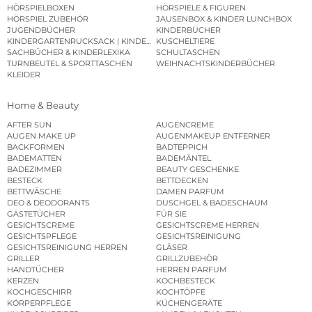
HÖRSPIELBOXEN
HÖRSPIELE & FIGUREN
HÖRSPIEL ZUBEHÖR
JAUSENBOX & KINDER LUNCHBOX
JUGENDBÜCHER
KINDERBÜCHER
KINDERGARTENRUCKSACK | KINDERGARTENBEUTEL
KUSCHELTIERE
SACHBÜCHER & KINDERLEXIKA
SCHULTASCHEN
TURNBEUTEL & SPORTTASCHEN
WEIHNACHTSKINDERBÜCHER
KLEIDER
Home & Beauty
AFTER SUN
AUGENCREME
AUGEN MAKE UP
AUGENMAKEUP ENTFERNER
BACKFORMEN
BADTEPPICH
BADEMATTEN
BADEMÄNTEL
BADEZIMMER
BEAUTY GESCHENKE
BESTECK
BETTDECKEN
BETTWÄSCHE
DAMEN PARFUM
DEO & DEODORANTS
DUSCHGEL & BADESCHAUM
GÄSTETÜCHER
FÜR SIE
GESICHTSCREME
GESICHTSCREME HERREN
GESICHTSPFLEGE
GESICHTSREINIGUNG
GESICHTSREINIGUNG HERREN
GLÄSER
GRILLER
GRILLZUBEHÖR
HANDTÜCHER
HERREN PARFUM
KERZEN
KOCHBESTECK
KOCHGESCHIRR
KOCHTÖPFE
KÖRPERPFLEGE
KÜCHENGERÄTE