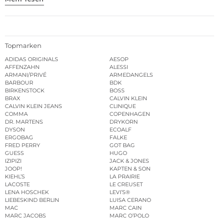
Topmarken
ADIDAS ORIGINALS
AESOP
AFFENZAHN
ALESSI
ARMANI/PRIVÉ
ARMEDANGELS
BARBOUR
BDK
BIRKENSTOCK
BOSS
BRAX
CALVIN KLEIN
CALVIN KLEIN JEANS
CLINIQUE
COMMA
COPENHAGEN
DR. MARTENS
DRYKORN
DYSON
ECOALF
ERGOBAG
FALKE
FRED PERRY
GOT BAG
GUESS
HUGO
IZIPIZI
JACK & JONES
JOOP!
KAPTEN & SON
KIEHL’S
LA PRAIRIE
LACOSTE
LE CREUSET
LENA HOSCHEK
LEVI’S®
LIEBESKIND BERLIN
LUISA CERANO
MAC
MARC CAIN
MARC JACOBS
MARC O’POLO