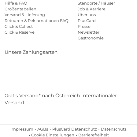
Hilfe & FAQ
Standorte / Häuser
Größentabellen
Job & Karriere
Versand & Lieferung
Über uns
Retouren & Reklamationen FAQ
PlusCard
Click & Collect
Presse
Click & Reserve
Newsletter
Gastronomie
Unsere Zahlungsarten
Klarna
Paypal
Mastercard
Visa
Diners
Eps
Shop
Applepay
Amazon
Gratis Versand* nach Österreich Internationaler
Versand
Impressum
AGBs
PlusCard Datenschutz
Datenschutz
Cookie Einstellungen
Barrierefreiheit