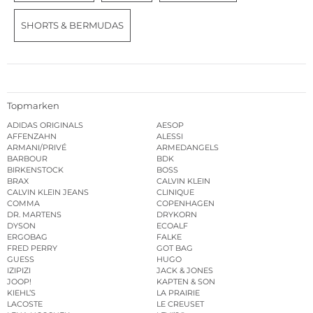
SHORTS & BERMUDAS
Topmarken
ADIDAS ORIGINALS
AESOP
AFFENZAHN
ALESSI
ARMANI/PRIVÉ
ARMEDANGELS
BARBOUR
BDK
BIRKENSTOCK
BOSS
BRAX
CALVIN KLEIN
CALVIN KLEIN JEANS
CLINIQUE
COMMA
COPENHAGEN
DR. MARTENS
DRYKORN
DYSON
ECOALF
ERGOBAG
FALKE
FRED PERRY
GOT BAG
GUESS
HUGO
IZIPIZI
JACK & JONES
JOOP!
KAPTEN & SON
KIEHL’S
LA PRAIRIE
LACOSTE
LE CREUSET