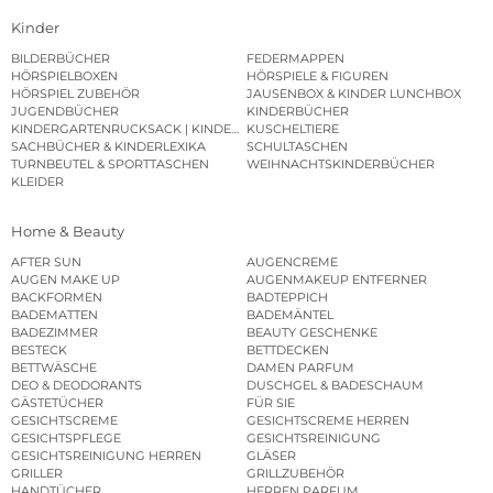
Kinder
BILDERBÜCHER
FEDERMAPPEN
HÖRSPIELBOXEN
HÖRSPIELE & FIGUREN
HÖRSPIEL ZUBEHÖR
JAUSENBOX & KINDER LUNCHBOX
JUGENDBÜCHER
KINDERBÜCHER
KINDERGARTENRUCKSACK | KINDERGARTENBEUTEL
KUSCHELTIERE
SACHBÜCHER & KINDERLEXIKA
SCHULTASCHEN
TURNBEUTEL & SPORTTASCHEN
WEIHNACHTSKINDERBÜCHER
KLEIDER
Home & Beauty
AFTER SUN
AUGENCREME
AUGEN MAKE UP
AUGENMAKEUP ENTFERNER
BACKFORMEN
BADTEPPICH
BADEMATTEN
BADEMÄNTEL
BADEZIMMER
BEAUTY GESCHENKE
BESTECK
BETTDECKEN
BETTWÄSCHE
DAMEN PARFUM
DEO & DEODORANTS
DUSCHGEL & BADESCHAUM
GÄSTETÜCHER
FÜR SIE
GESICHTSCREME
GESICHTSCREME HERREN
GESICHTSPFLEGE
GESICHTSREINIGUNG
GESICHTSREINIGUNG HERREN
GLÄSER
GRILLER
GRILLZUBEHÖR
HANDTÜCHER
HERREN PARFUM