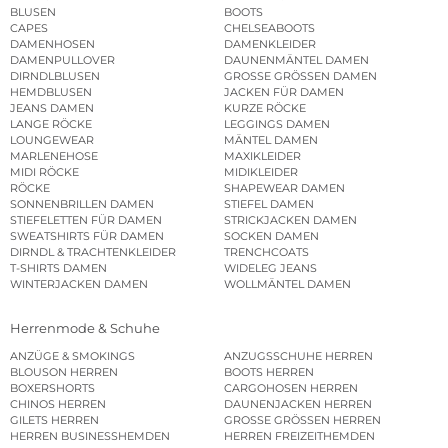
BLUSEN
BOOTS
CAPES
CHELSEABOOTS
DAMENHOSEN
DAMENKLEIDER
DAMENPULLOVER
DAUNENMÄNTEL DAMEN
DIRNDLBLUSEN
GROSSE GRÖSSEN DAMEN
HEMDBLUSEN
JACKEN FÜR DAMEN
JEANS DAMEN
KURZE RÖCKE
LANGE RÖCKE
LEGGINGS DAMEN
LOUNGEWEAR
MÄNTEL DAMEN
MARLENEHOSE
MAXIKLEIDER
MIDI RÖCKE
MIDIKLEIDER
RÖCKE
SHAPEWEAR DAMEN
SONNENBRILLEN DAMEN
STIEFEL DAMEN
STIEFELETTEN FÜR DAMEN
STRICKJACKEN DAMEN
SWEATSHIRTS FÜR DAMEN
SOCKEN DAMEN
DIRNDL & TRACHTENKLEIDER
TRENCHCOATS
T-SHIRTS DAMEN
WIDELEG JEANS
WINTERJACKEN DAMEN
WOLLMÄNTEL DAMEN
Herrenmode & Schuhe
ANZÜGE & SMOKINGS
ANZUGSSCHUHE HERREN
BLOUSON HERREN
BOOTS HERREN
BOXERSHORTS
CARGOHOSEN HERREN
CHINOS HERREN
DAUNENJACKEN HERREN
GILETS HERREN
GROSSE GRÖSSEN HERREN
HERREN BUSINESSHEMDEN
HERREN FREIZEITHEMDEN