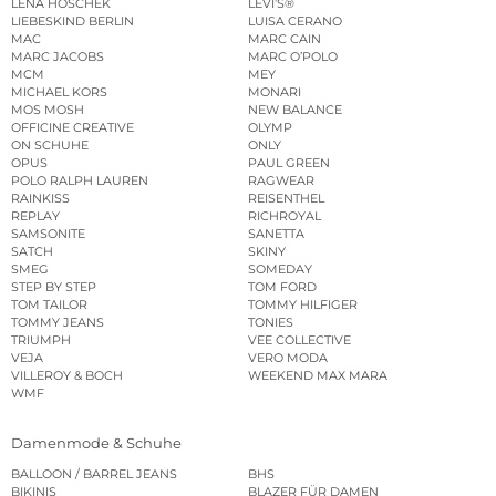
LENA HOSCHEK
LEVI’S®
LIEBESKIND BERLIN
LUISA CERANO
MAC
MARC CAIN
MARC JACOBS
MARC O’POLO
MCM
MEY
MICHAEL KORS
MONARI
MOS MOSH
NEW BALANCE
OFFICINE CREATIVE
OLYMP
ON SCHUHE
ONLY
OPUS
PAUL GREEN
POLO RALPH LAUREN
RAGWEAR
RAINKISS
REISENTHEL
REPLAY
RICHROYAL
SAMSONITE
SANETTA
SATCH
SKINY
SMEG
SOMEDAY
STEP BY STEP
TOM FORD
TOM TAILOR
TOMMY HILFIGER
TOMMY JEANS
TONIES
TRIUMPH
VEE COLLECTIVE
VEJA
VERO MODA
VILLEROY & BOCH
WEEKEND MAX MARA
WMF
Damenmode & Schuhe
BALLOON / BARREL JEANS
BHS
BIKINIS
BLAZER FÜR DAMEN