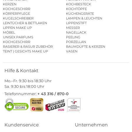
KERZEN
KOCHBESTECK
KOCHGESCHIRR
KOCHTÖPFE
KÖRPERPFLEGE
KÜCHENGERÄTE
KUGELSCHREIBER
LAMPEN & LEUCHTEN
LEINTÜCHER & BETTLAKEN
LIPPENSTIFT
LIPPEN MAKE UP
MESSER
MÖBEL
NAGELLACK
UNISEX PARFUMS
PEELING
KOCHGESCHIRR
PORZELLAN
RASIERER & RASUR ZUBEHÖR
RAUMDÜFTE & KERZEN
TEINT | GESICHTS MAKE UP
VASEN
Hilfe & Kontakt
Mo.–Fr. 9:30 bis 18:30 Uhr
Sa. 9:30 bis 18:00 Uhr
Telefonnummer:
+ 43 316 / 870-0
Kundenservice
Unternehmen