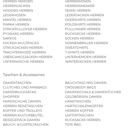
HERREN HEMDEN
HERRENHOSEN
HERRENJACKEN
HERRENSNEAKER
HOODIES HERREN
JEANS HERREN
LEDERHOSEN
LEDERJACKEN HERREN
MÄNTEL HERREN
OVERSHIRTS HERREN
PARKA HERREN
POLOSHIRTS HERREN
STRICKPULLOVER HERREN
PULLUNDER HERREN
PYJAMAS HERREN
RUCKSÄCKE HERREN
SAKKOS
SOCKEN HERREN
SOCKEN MULTIPACKS
SONNENBRILLEN HERREN
STRICKJACKEN HERREN
SWEATSHIRTS
TRACHTENMODE HERREN
T-SHIRTS HERREN
ÜBERGANGSJACKEN HERREN
UNTERHEMDEN HERREN
UNTERWÄSCHE HERREN
WINTERJACKEN HERREN
Taschen & Accessoires
DAMENTASCHEN
BAUCHTASCHEN DAMEN
CLUTCHES UND MINIBAGS
CROSSBODY BAGS
DAMENRUCKSÄCKE
DAMENSCHALS & DAMENTÜCHER
SHOPPER
GELDBÖRSEN DAMEN
HANDSCHUHE DAMEN
HANDTASCHEN
HERREN REISETASCHEN
HARTSCHALENKOFFER
KOFFER UND TROLLEYS
HERREN KOFFER
HERREN KULTURBEUTEL
LAPTOPTASCHEN
REISEGEPÄCK DAMEN
RUCKSÄCKE HERREN
BAUCH- & GÜRTELTASCHEN
TOTE BAG