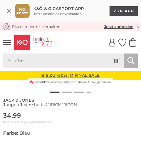
K&Ö & GIGASPORT APP
ZUR APP
Jetzt kostenlos downloaden
Pluscard Vorteile erhalten
KOSTENLOSER VERSAND* & RÜCKVERSAND
Jetzt anmelden
UNSERE APP
CLICK &
CLICK &
COLLECT
RESERVE
BIS ZU -50% IM FINAL SALE
Beliebt!
8 Personen sehen sich diesen Artikel gerade an
JACK & JONES
Jungen Jeansshorts JJIRICK JJICON
34,99
inkl. Mwst zzgl.
Versandkosten
Farbe:
Blau