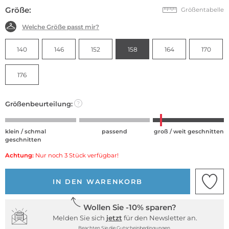
Größe:
Größentabelle
Welche Größe passt mir?
140
146
152
158
164
170
176
Größenbeurteilung:
?
klein / schmal
passend
groß / weit geschnitten
geschnitten
Achtung:
Nur noch 3 Stück verfügbar!
IN DEN WARENKORB
Wollen Sie -10% sparen?
Melden Sie sich
jetzt
für den Newsletter an.
Beachten Sie die Gutscheinbedingungen.