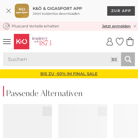
K&Ö & GIGASPORT APP
ZUR APP
Jetzt kostenlos downloaden
Pluscard Vorteile erhalten
KOSTENLOSER VERSAND* & RÜCKVERSAND
Jetzt anmelden
UNSERE APP
CLICK &
CLICK &
COLLECT
RESERVE
BIS ZU -50% IM FINAL SALE
Passende Alternativen