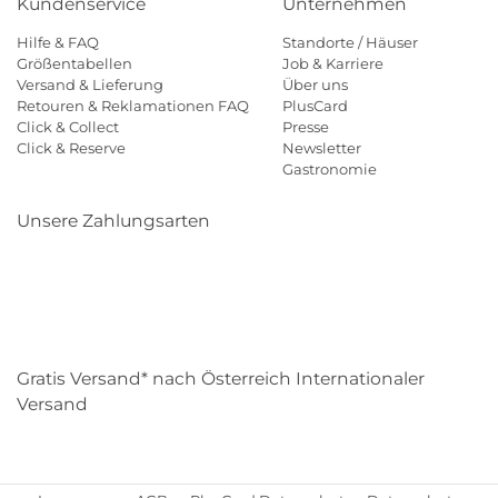
Kundenservice
Unternehmen
Hilfe & FAQ
Standorte / Häuser
Größentabellen
Job & Karriere
Versand & Lieferung
Über uns
Retouren & Reklamationen FAQ
PlusCard
Click & Collect
Presse
Click & Reserve
Newsletter
Gastronomie
Unsere Zahlungsarten
Klarna
Paypal
Mastercard
Visa
Diners
Eps
Shop
Applepay
Amazon
Gratis Versand* nach Österreich Internationaler
Versand