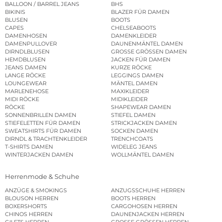
BALLOON / BARREL JEANS
BHS
BIKINIS
BLAZER FÜR DAMEN
BLUSEN
BOOTS
CAPES
CHELSEABOOTS
DAMENHOSEN
DAMENKLEIDER
DAMENPULLOVER
DAUNENMÄNTEL DAMEN
DIRNDLBLUSEN
GROSSE GRÖSSEN DAMEN
HEMDBLUSEN
JACKEN FÜR DAMEN
JEANS DAMEN
KURZE RÖCKE
LANGE RÖCKE
LEGGINGS DAMEN
LOUNGEWEAR
MÄNTEL DAMEN
MARLENEHOSE
MAXIKLEIDER
MIDI RÖCKE
MIDIKLEIDER
RÖCKE
SHAPEWEAR DAMEN
SONNENBRILLEN DAMEN
STIEFEL DAMEN
STIEFELETTEN FÜR DAMEN
STRICKJACKEN DAMEN
SWEATSHIRTS FÜR DAMEN
SOCKEN DAMEN
DIRNDL & TRACHTENKLEIDER
TRENCHCOATS
T-SHIRTS DAMEN
WIDELEG JEANS
WINTERJACKEN DAMEN
WOLLMÄNTEL DAMEN
Herrenmode & Schuhe
ANZÜGE & SMOKINGS
ANZUGSSCHUHE HERREN
BLOUSON HERREN
BOOTS HERREN
BOXERSHORTS
CARGOHOSEN HERREN
CHINOS HERREN
DAUNENJACKEN HERREN