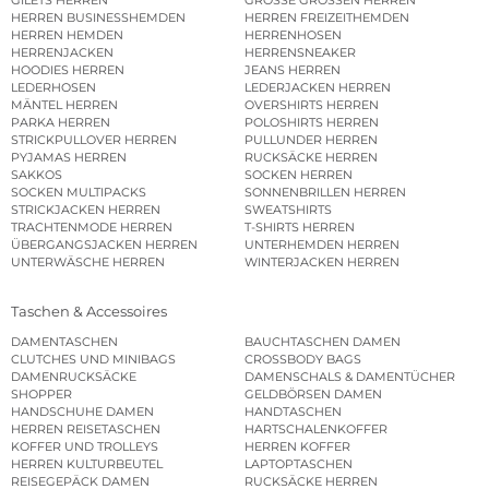
GILETS HERREN
GROSSE GRÖSSEN HERREN
HERREN BUSINESSHEMDEN
HERREN FREIZEITHEMDEN
HERREN HEMDEN
HERRENHOSEN
HERRENJACKEN
HERRENSNEAKER
HOODIES HERREN
JEANS HERREN
LEDERHOSEN
LEDERJACKEN HERREN
MÄNTEL HERREN
OVERSHIRTS HERREN
PARKA HERREN
POLOSHIRTS HERREN
STRICKPULLOVER HERREN
PULLUNDER HERREN
PYJAMAS HERREN
RUCKSÄCKE HERREN
SAKKOS
SOCKEN HERREN
SOCKEN MULTIPACKS
SONNENBRILLEN HERREN
STRICKJACKEN HERREN
SWEATSHIRTS
TRACHTENMODE HERREN
T-SHIRTS HERREN
ÜBERGANGSJACKEN HERREN
UNTERHEMDEN HERREN
UNTERWÄSCHE HERREN
WINTERJACKEN HERREN
Taschen & Accessoires
DAMENTASCHEN
BAUCHTASCHEN DAMEN
CLUTCHES UND MINIBAGS
CROSSBODY BAGS
DAMENRUCKSÄCKE
DAMENSCHALS & DAMENTÜCHER
SHOPPER
GELDBÖRSEN DAMEN
HANDSCHUHE DAMEN
HANDTASCHEN
HERREN REISETASCHEN
HARTSCHALENKOFFER
KOFFER UND TROLLEYS
HERREN KOFFER
HERREN KULTURBEUTEL
LAPTOPTASCHEN
REISEGEPÄCK DAMEN
RUCKSÄCKE HERREN