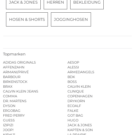
JACK & JONES
HERREN
BEKLEIDUNG
HOSEN & SHORTS
JOGGINGHOSEN
Topmarken
ADIDAS ORIGINALS
AESOP
AFFENZAHN
ALESSI
ARMANI/PRIVÉ
ARMEDANGELS
BARBOUR
BDK
BIRKENSTOCK
BOSS
BRAX
CALVIN KLEIN
CALVIN KLEIN JEANS
CLINIQUE
COMMA
COPENHAGEN
DR. MARTENS
DRYKORN
DYSON
ECOALF
ERGOBAG
FALKE
FRED PERRY
GOT BAG
GUESS
HUGO
IZIPIZI
JACK & JONES
JOOP!
KAPTEN & SON
KIEHL’S
LA PRAIRIE