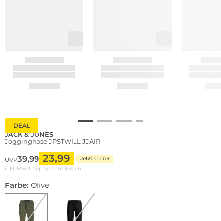
DEAL
JACK & JONES
Jogginghose JPSTWILL JJAIR
23,99
39,99
Jetzt
sparen
UVP
inkl. Mwst zzgl.
Versandkosten
Farbe:
Olive