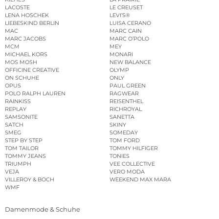
LACOSTE
LE CREUSET
LENA HOSCHEK
LEVI’S®
LIEBESKIND BERLIN
LUISA CERANO
MAC
MARC CAIN
MARC JACOBS
MARC O’POLO
MCM
MEY
MICHAEL KORS
MONARI
MOS MOSH
NEW BALANCE
OFFICINE CREATIVE
OLYMP
ON SCHUHE
ONLY
OPUS
PAUL GREEN
POLO RALPH LAUREN
RAGWEAR
RAINKISS
REISENTHEL
REPLAY
RICHROYAL
SAMSONITE
SANETTA
SATCH
SKINY
SMEG
SOMEDAY
STEP BY STEP
TOM FORD
TOM TAILOR
TOMMY HILFIGER
TOMMY JEANS
TONIES
TRIUMPH
VEE COLLECTIVE
VEJA
VERO MODA
VILLEROY & BOCH
WEEKEND MAX MARA
WMF
Damenmode & Schuhe