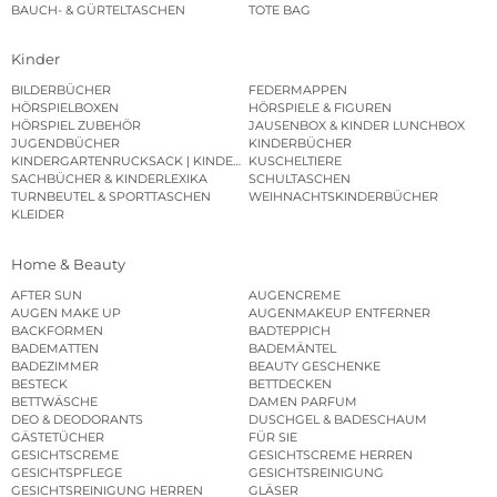
BAUCH- & GÜRTELTASCHEN
TOTE BAG
Kinder
BILDERBÜCHER
FEDERMAPPEN
HÖRSPIELBOXEN
HÖRSPIELE & FIGUREN
HÖRSPIEL ZUBEHÖR
JAUSENBOX & KINDER LUNCHBOX
JUGENDBÜCHER
KINDERBÜCHER
KINDERGARTENRUCKSACK | KINDERGARTENBEUTEL
KUSCHELTIERE
SACHBÜCHER & KINDERLEXIKA
SCHULTASCHEN
TURNBEUTEL & SPORTTASCHEN
WEIHNACHTSKINDERBÜCHER
KLEIDER
Home & Beauty
AFTER SUN
AUGENCREME
AUGEN MAKE UP
AUGENMAKEUP ENTFERNER
BACKFORMEN
BADTEPPICH
BADEMATTEN
BADEMÄNTEL
BADEZIMMER
BEAUTY GESCHENKE
BESTECK
BETTDECKEN
BETTWÄSCHE
DAMEN PARFUM
DEO & DEODORANTS
DUSCHGEL & BADESCHAUM
GÄSTETÜCHER
FÜR SIE
GESICHTSCREME
GESICHTSCREME HERREN
GESICHTSPFLEGE
GESICHTSREINIGUNG
GESICHTSREINIGUNG HERREN
GLÄSER