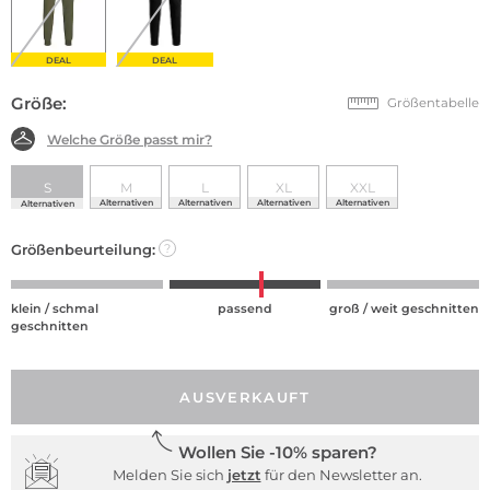
DEAL
DEAL
Größe:
Größentabelle
Welche Größe passt mir?
S
M
L
XL
XXL
Alternativen
Alternativen
Alternativen
Alternativen
Alternativen
Größenbeurteilung:
?
klein / schmal
passend
groß / weit geschnitten
geschnitten
AUSVERKAUFT
Wollen Sie -10% sparen?
Melden Sie sich
jetzt
für den Newsletter an.