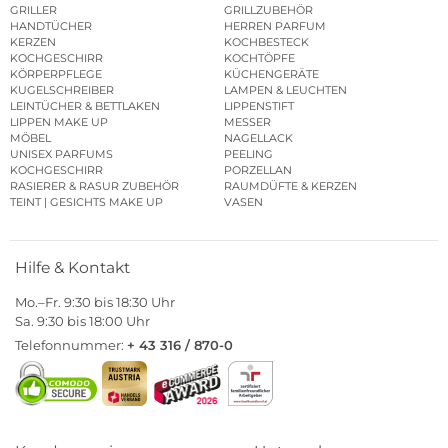
GRILLER
GRILLZUBEHÖR
HANDTÜCHER
HERREN PARFUM
KERZEN
KOCHBESTECK
KOCHGESCHIRR
KOCHTÖPFE
KÖRPERPFLEGE
KÜCHENGERÄTE
KUGELSCHREIBER
LAMPEN & LEUCHTEN
LEINTÜCHER & BETTLAKEN
LIPPENSTIFT
LIPPEN MAKE UP
MESSER
MÖBEL
NAGELLACK
UNISEX PARFUMS
PEELING
KOCHGESCHIRR
PORZELLAN
RASIERER & RASUR ZUBEHÖR
RAUMDÜFTE & KERZEN
TEINT | GESICHTS MAKE UP
VASEN
Hilfe & Kontakt
Mo.–Fr. 9:30 bis 18:30 Uhr
Sa. 9:30 bis 18:00 Uhr
Telefonnummer:
+ 43 316 / 870-0