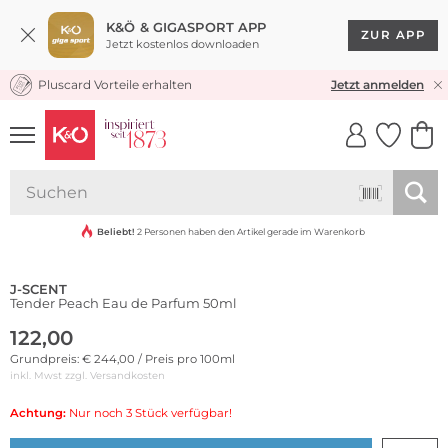
K&Ö & GIGASPORT APP
ZUR APP
Jetzt kostenlos downloaden
Pluscard Vorteile erhalten
KOSTENLOSER VERSAND* & RÜCKVERSAND
Jetzt anmelden
UNSERE APP
CLICK &
CLICK &
COLLECT
RESERVE
Beliebt!
2 Personen haben den Artikel gerade im Warenkorb
J-SCENT
Tender Peach Eau de Parfum 50ml
122,00
Grundpreis: € 244,00 / Preis pro 100ml
inkl. Mwst zzgl.
Versandkosten
Achtung:
Nur noch 3 Stück verfügbar!