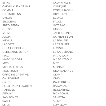
BRAX
CALVIN KLEIN
CALVIN KLEIN JEANS
CLINIQUE
COMMA
COPENHAGEN
DR. MARTENS
DRYKORN
DYSON
ECOALF
ERGOBAG
FALKE
FRED PERRY
GOT BAG
GUESS
HUGO
IZIPIZI
JACK & JONES
JOOP!
KAPTEN & SON
KIEHL’S
LA PRAIRIE
LACOSTE
LE CREUSET
LENA HOSCHEK
LEVI’S®
LIEBESKIND BERLIN
LUISA CERANO
MAC
MARC CAIN
MARC JACOBS
MARC O’POLO
MCM
MEY
MICHAEL KORS
MONARI
MOS MOSH
NEW BALANCE
OFFICINE CREATIVE
OLYMP
ON SCHUHE
ONLY
OPUS
PAUL GREEN
POLO RALPH LAUREN
RAGWEAR
RAINKISS
REISENTHEL
REPLAY
RICHROYAL
SAMSONITE
SANETTA
SATCH
SKINY
SMEG
SOMEDAY