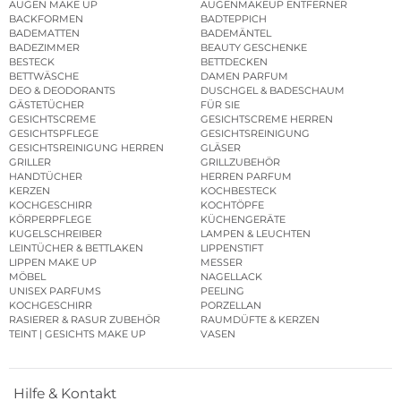
AUGEN MAKE UP
AUGENMAKEUP ENTFERNER
BACKFORMEN
BADTEPPICH
BADEMATTEN
BADEMÄNTEL
BADEZIMMER
BEAUTY GESCHENKE
BESTECK
BETTDECKEN
BETTWÄSCHE
DAMEN PARFUM
DEO & DEODORANTS
DUSCHGEL & BADESCHAUM
GÄSTETÜCHER
FÜR SIE
GESICHTSCREME
GESICHTSCREME HERREN
GESICHTSPFLEGE
GESICHTSREINIGUNG
GESICHTSREINIGUNG HERREN
GLÄSER
GRILLER
GRILLZUBEHÖR
HANDTÜCHER
HERREN PARFUM
KERZEN
KOCHBESTECK
KOCHGESCHIRR
KOCHTÖPFE
KÖRPERPFLEGE
KÜCHENGERÄTE
KUGELSCHREIBER
LAMPEN & LEUCHTEN
LEINTÜCHER & BETTLAKEN
LIPPENSTIFT
LIPPEN MAKE UP
MESSER
MÖBEL
NAGELLACK
UNISEX PARFUMS
PEELING
KOCHGESCHIRR
PORZELLAN
RASIERER & RASUR ZUBEHÖR
RAUMDÜFTE & KERZEN
TEINT | GESICHTS MAKE UP
VASEN
Hilfe & Kontakt