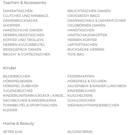
Taschen & Accessoires
DAMENTASCHEN
BAUCHTASCHEN DAMEN
CLUTCHES UND MINIBAGS
CROSSBODY BAGS
DAMENRUCKSÄCKE
DAMENSCHALS & DAMENTÜCHER
SHOPPER
GELDBÖRSEN DAMEN
HANDSCHUHE DAMEN
HANDTASCHEN
HERREN REISETASCHEN
HARTSCHALENKOFFER
KOFFER UND TROLLEYS
HERREN KOFFER
HERREN KULTURBEUTEL
LAPTOPTASCHEN
REISEGEPÄCK DAMEN
RUCKSÄCKE HERREN
BAUCH- & GÜRTELTASCHEN
TOTE BAG
Kinder
BILDERBÜCHER
FEDERMAPPEN
HÖRSPIELBOXEN
HÖRSPIELE & FIGUREN
HÖRSPIEL ZUBEHÖR
JAUSENBOX & KINDER LUNCHBOX
JUGENDBÜCHER
KINDERBÜCHER
KINDERGARTENRUCKSACK | KINDERGARTENBEUTEL
KUSCHELTIERE
SACHBÜCHER & KINDERLEXIKA
SCHULTASCHEN
TURNBEUTEL & SPORTTASCHEN
WEIHNACHTSKINDERBÜCHER
KLEIDER
Home & Beauty
AFTER SUN
AUGENCREME