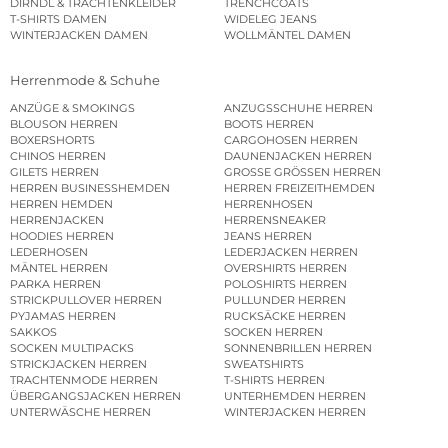
DIRNDL & TRACHTENKLEIDER
TRENCHCOATS
T-SHIRTS DAMEN
WIDELEG JEANS
WINTERJACKEN DAMEN
WOLLMÄNTEL DAMEN
Herrenmode & Schuhe
ANZÜGE & SMOKINGS
ANZUGSSCHUHE HERREN
BLOUSON HERREN
BOOTS HERREN
BOXERSHORTS
CARGOHOSEN HERREN
CHINOS HERREN
DAUNENJACKEN HERREN
GILETS HERREN
GROSSE GRÖSSEN HERREN
HERREN BUSINESSHEMDEN
HERREN FREIZEITHEMDEN
HERREN HEMDEN
HERRENHOSEN
HERRENJACKEN
HERRENSNEAKER
HOODIES HERREN
JEANS HERREN
LEDERHOSEN
LEDERJACKEN HERREN
MÄNTEL HERREN
OVERSHIRTS HERREN
PARKA HERREN
POLOSHIRTS HERREN
STRICKPULLOVER HERREN
PULLUNDER HERREN
PYJAMAS HERREN
RUCKSÄCKE HERREN
SAKKOS
SOCKEN HERREN
SOCKEN MULTIPACKS
SONNENBRILLEN HERREN
STRICKJACKEN HERREN
SWEATSHIRTS
TRACHTENMODE HERREN
T-SHIRTS HERREN
ÜBERGANGSJACKEN HERREN
UNTERHEMDEN HERREN
UNTERWÄSCHE HERREN
WINTERJACKEN HERREN