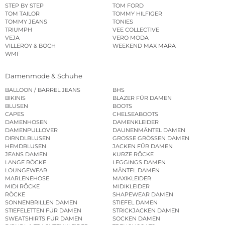
STEP BY STEP
TOM FORD
TOM TAILOR
TOMMY HILFIGER
TOMMY JEANS
TONIES
TRIUMPH
VEE COLLECTIVE
VEJA
VERO MODA
VILLEROY & BOCH
WEEKEND MAX MARA
WMF
Damenmode & Schuhe
BALLOON / BARREL JEANS
BHS
BIKINIS
BLAZER FÜR DAMEN
BLUSEN
BOOTS
CAPES
CHELSEABOOTS
DAMENHOSEN
DAMENKLEIDER
DAMENPULLOVER
DAUNENMÄNTEL DAMEN
DIRNDLBLUSEN
GROSSE GRÖSSEN DAMEN
HEMDBLUSEN
JACKEN FÜR DAMEN
JEANS DAMEN
KURZE RÖCKE
LANGE RÖCKE
LEGGINGS DAMEN
LOUNGEWEAR
MÄNTEL DAMEN
MARLENEHOSE
MAXIKLEIDER
MIDI RÖCKE
MIDIKLEIDER
RÖCKE
SHAPEWEAR DAMEN
SONNENBRILLEN DAMEN
STIEFEL DAMEN
STIEFELETTEN FÜR DAMEN
STRICKJACKEN DAMEN
SWEATSHIRTS FÜR DAMEN
SOCKEN DAMEN