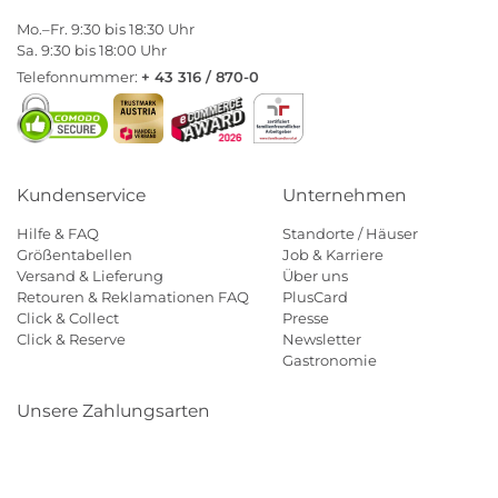
Mo.–Fr. 9:30 bis 18:30 Uhr
Sa. 9:30 bis 18:00 Uhr
Telefonnummer:
+ 43 316 / 870-0
Kundenservice
Unternehmen
Hilfe & FAQ
Standorte / Häuser
Größentabellen
Job & Karriere
Versand & Lieferung
Über uns
Retouren & Reklamationen FAQ
PlusCard
Click & Collect
Presse
Click & Reserve
Newsletter
Gastronomie
Unsere Zahlungsarten
Klarna
Paypal
Mastercard
Visa
Diners
Eps
Shop
Applepay
Amazon