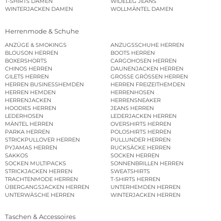
T-SHIRTS DAMEN
WIDELEG JEANS
WINTERJACKEN DAMEN
WOLLMÄNTEL DAMEN
Herrenmode & Schuhe
ANZÜGE & SMOKINGS
ANZUGSSCHUHE HERREN
BLOUSON HERREN
BOOTS HERREN
BOXERSHORTS
CARGOHOSEN HERREN
CHINOS HERREN
DAUNENJACKEN HERREN
GILETS HERREN
GROSSE GRÖSSEN HERREN
HERREN BUSINESSHEMDEN
HERREN FREIZEITHEMDEN
HERREN HEMDEN
HERRENHOSEN
HERRENJACKEN
HERRENSNEAKER
HOODIES HERREN
JEANS HERREN
LEDERHOSEN
LEDERJACKEN HERREN
MÄNTEL HERREN
OVERSHIRTS HERREN
PARKA HERREN
POLOSHIRTS HERREN
STRICKPULLOVER HERREN
PULLUNDER HERREN
PYJAMAS HERREN
RUCKSÄCKE HERREN
SAKKOS
SOCKEN HERREN
SOCKEN MULTIPACKS
SONNENBRILLEN HERREN
STRICKJACKEN HERREN
SWEATSHIRTS
TRACHTENMODE HERREN
T-SHIRTS HERREN
ÜBERGANGSJACKEN HERREN
UNTERHEMDEN HERREN
UNTERWÄSCHE HERREN
WINTERJACKEN HERREN
Taschen & Accessoires