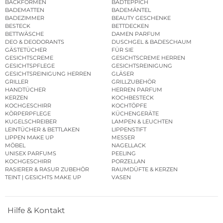
BACKFORMEN
BADTEPPICH
BADEMATTEN
BADEMÄNTEL
BADEZIMMER
BEAUTY GESCHENKE
BESTECK
BETTDECKEN
BETTWÄSCHE
DAMEN PARFUM
DEO & DEODORANTS
DUSCHGEL & BADESCHAUM
GÄSTETÜCHER
FÜR SIE
GESICHTSCREME
GESICHTSCREME HERREN
GESICHTSPFLEGE
GESICHTSREINIGUNG
GESICHTSREINIGUNG HERREN
GLÄSER
GRILLER
GRILLZUBEHÖR
HANDTÜCHER
HERREN PARFUM
KERZEN
KOCHBESTECK
KOCHGESCHIRR
KOCHTÖPFE
KÖRPERPFLEGE
KÜCHENGERÄTE
KUGELSCHREIBER
LAMPEN & LEUCHTEN
LEINTÜCHER & BETTLAKEN
LIPPENSTIFT
LIPPEN MAKE UP
MESSER
MÖBEL
NAGELLACK
UNISEX PARFUMS
PEELING
KOCHGESCHIRR
PORZELLAN
RASIERER & RASUR ZUBEHÖR
RAUMDÜFTE & KERZEN
TEINT | GESICHTS MAKE UP
VASEN
Hilfe & Kontakt