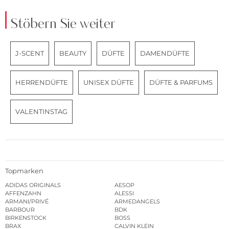
Stöbern Sie weiter
J-SCENT
BEAUTY
DÜFTE
DAMENDÜFTE
HERRENDÜFTE
UNISEX DÜFTE
DÜFTE & PARFUMS
VALENTINSTAG
Topmarken
ADIDAS ORIGINALS
AESOP
AFFENZAHN
ALESSI
ARMANI/PRIVÉ
ARMEDANGELS
BARBOUR
BDK
BIRKENSTOCK
BOSS
BRAX
CALVIN KLEIN