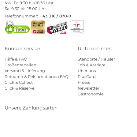
Mo.–Fr. 9:30 bis 18:30 Uhr
Sa. 9:30 bis 18:00 Uhr
Telefonnummer:
+ 43 316 / 870-0
Kundenservice
Unternehmen
Hilfe & FAQ
Standorte / Häuser
Größentabellen
Job & Karriere
Versand & Lieferung
Über uns
Retouren & Reklamationen FAQ
PlusCard
Click & Collect
Presse
Click & Reserve
Newsletter
Gastronomie
Unsere Zahlungsarten
Klarna
Paypal
Mastercard
Visa
Diners
Eps
Shop
Applepay
Amazon