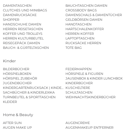
DAMENTASCHEN
BAUCHTASCHEN DAMEN
CLUTCHES UND MINIBAGS
CROSSBODY BAGS
DAMENRUCKSÄCKE
DAMENSCHALS & DAMENTÜCHER
SHOPPER
GELDBÖRSEN DAMEN
HANDSCHUHE DAMEN
HANDTASCHEN
HERREN REISETASCHEN
HARTSCHALENKOFFER
KOFFER UND TROLLEYS
HERREN KOFFER
HERREN KULTURBEUTEL
LAPTOPTASCHEN
REISEGEPÄCK DAMEN
RUCKSÄCKE HERREN
BAUCH- & GÜRTELTASCHEN
TOTE BAG
Kinder
BILDERBÜCHER
FEDERMAPPEN
HÖRSPIELBOXEN
HÖRSPIELE & FIGUREN
HÖRSPIEL ZUBEHÖR
JAUSENBOX & KINDER LUNCHBOX
JUGENDBÜCHER
KINDERBÜCHER
KINDERGARTENRUCKSACK | KINDERGARTENBEUTEL
KUSCHELTIERE
SACHBÜCHER & KINDERLEXIKA
SCHULTASCHEN
TURNBEUTEL & SPORTTASCHEN
WEIHNACHTSKINDERBÜCHER
KLEIDER
Home & Beauty
AFTER SUN
AUGENCREME
AUGEN MAKE UP
AUGENMAKEUP ENTFERNER