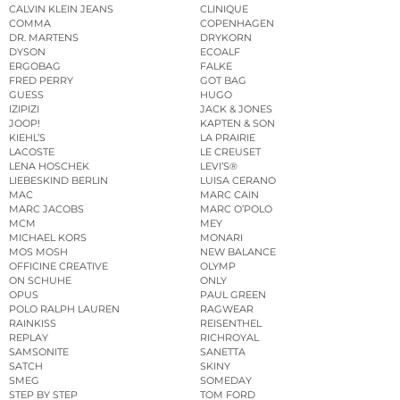
CALVIN KLEIN JEANS
CLINIQUE
COMMA
COPENHAGEN
DR. MARTENS
DRYKORN
DYSON
ECOALF
ERGOBAG
FALKE
FRED PERRY
GOT BAG
GUESS
HUGO
IZIPIZI
JACK & JONES
JOOP!
KAPTEN & SON
KIEHL’S
LA PRAIRIE
LACOSTE
LE CREUSET
LENA HOSCHEK
LEVI’S®
LIEBESKIND BERLIN
LUISA CERANO
MAC
MARC CAIN
MARC JACOBS
MARC O’POLO
MCM
MEY
MICHAEL KORS
MONARI
MOS MOSH
NEW BALANCE
OFFICINE CREATIVE
OLYMP
ON SCHUHE
ONLY
OPUS
PAUL GREEN
POLO RALPH LAUREN
RAGWEAR
RAINKISS
REISENTHEL
REPLAY
RICHROYAL
SAMSONITE
SANETTA
SATCH
SKINY
SMEG
SOMEDAY
STEP BY STEP
TOM FORD