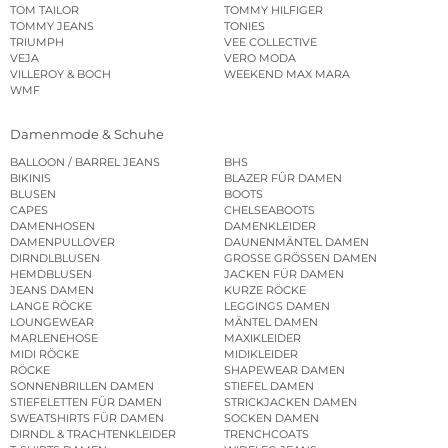
TOM TAILOR
TOMMY HILFIGER
TOMMY JEANS
TONIES
TRIUMPH
VEE COLLECTIVE
VEJA
VERO MODA
VILLEROY & BOCH
WEEKEND MAX MARA
WMF
Damenmode & Schuhe
BALLOON / BARREL JEANS
BHS
BIKINIS
BLAZER FÜR DAMEN
BLUSEN
BOOTS
CAPES
CHELSEABOOTS
DAMENHOSEN
DAMENKLEIDER
DAMENPULLOVER
DAUNENMÄNTEL DAMEN
DIRNDLBLUSEN
GROSSE GRÖSSEN DAMEN
HEMDBLUSEN
JACKEN FÜR DAMEN
JEANS DAMEN
KURZE RÖCKE
LANGE RÖCKE
LEGGINGS DAMEN
LOUNGEWEAR
MÄNTEL DAMEN
MARLENEHOSE
MAXIKLEIDER
MIDI RÖCKE
MIDIKLEIDER
RÖCKE
SHAPEWEAR DAMEN
SONNENBRILLEN DAMEN
STIEFEL DAMEN
STIEFELETTEN FÜR DAMEN
STRICKJACKEN DAMEN
SWEATSHIRTS FÜR DAMEN
SOCKEN DAMEN
DIRNDL & TRACHTENKLEIDER
TRENCHCOATS