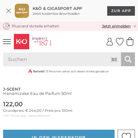
K&Ö & GIGASPORT APP
ZUR APP
Jetzt kostenlos downloaden
Pluscard Vorteile erhalten
KOSTENLOSER VERSAND* & RÜCKVERSAND
Jetzt anmelden
UNSERE APP
CLICK &
CLICK &
COLLECT
RESERVE
Beliebt!
13 Personen sehen sich diesen Artikel gerade an
J-SCENT
Hanamizake Eau de Parfum 50ml
122,00
Grundpreis: € 244,00 / Preis pro 100ml
inkl. Mwst zzgl.
Versandkosten
IN DEN WARENKORB