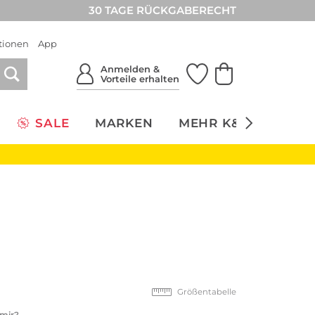
30 TAGE RÜCKGABERECHT
tionen
App
Anmelden &
Vorteile erhalten
SALE
MARKEN
MEHR K&Ö
NACH
Größentabelle
 mir?