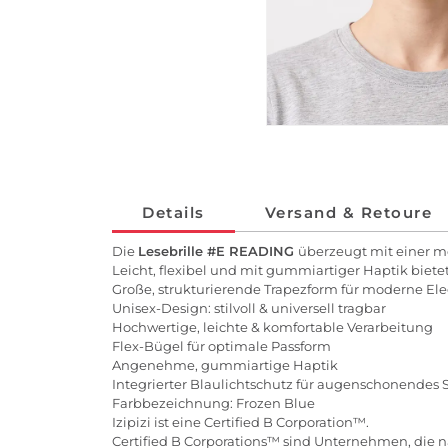
Details
Versand & Retoure
Die
Lesebrille #E READING
überzeugt mit einer mo
Leicht, flexibel und mit gummiartiger Haptik bietet 
Große, strukturierende Trapezform für moderne El
Unisex-Design: stilvoll & universell tragbar
Hochwertige, leichte & komfortable Verarbeitung
Flex-Bügel für optimale Passform
Angenehme, gummiartige Haptik
Integrierter Blaulichtschutz für augenschonendes
Farbbezeichnung: Frozen Blue
Izipizi ist eine Certified B Corporation™.
Certified B Corporations™ sind Unternehmen, die na