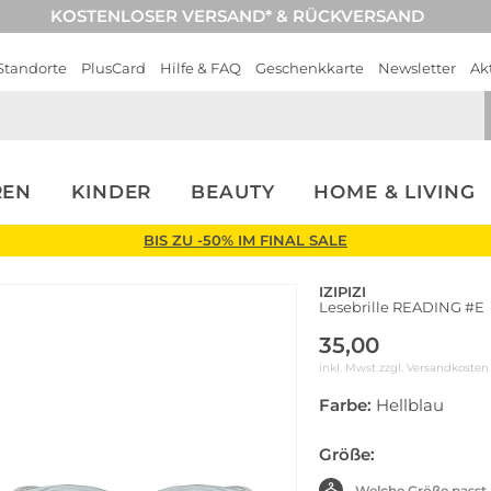
KOSTENLOSER VERSAND* & RÜCKVERSAND
Standorte
PlusCard
Hilfe & FAQ
Geschenkkarte
Newsletter
Ak
REN
KINDER
BEAUTY
HOME & LIVING
BIS ZU -50% IM FINAL SALE
IZIPIZI
Lesebrille READING #E
35,00
inkl. Mwst zzgl.
Versandkosten
Farbe:
Hellblau
Größe:
Welche Größe passt