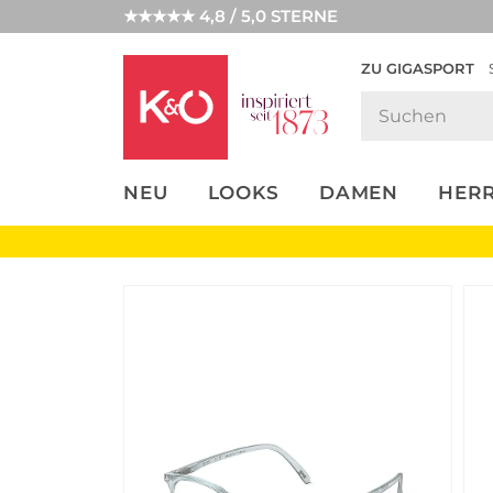
★★★★★ 4,8 / 5,0 STERNE
ZU GIGASPORT
FASHION-
UNSERE APP
CLICK &
CLICK &
TRENDS
COLLECT
RESERVE
NEU
LOOKS
DAMEN
HER