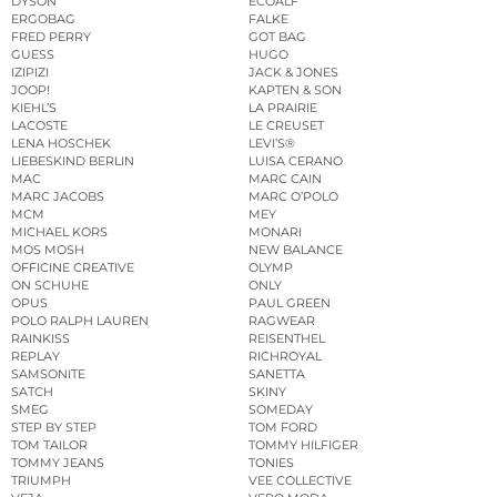
DYSON
ECOALF
ERGOBAG
FALKE
FRED PERRY
GOT BAG
GUESS
HUGO
IZIPIZI
JACK & JONES
JOOP!
KAPTEN & SON
KIEHL’S
LA PRAIRIE
LACOSTE
LE CREUSET
LENA HOSCHEK
LEVI’S®
LIEBESKIND BERLIN
LUISA CERANO
MAC
MARC CAIN
MARC JACOBS
MARC O’POLO
MCM
MEY
MICHAEL KORS
MONARI
MOS MOSH
NEW BALANCE
OFFICINE CREATIVE
OLYMP
ON SCHUHE
ONLY
OPUS
PAUL GREEN
POLO RALPH LAUREN
RAGWEAR
RAINKISS
REISENTHEL
REPLAY
RICHROYAL
SAMSONITE
SANETTA
SATCH
SKINY
SMEG
SOMEDAY
STEP BY STEP
TOM FORD
TOM TAILOR
TOMMY HILFIGER
TOMMY JEANS
TONIES
TRIUMPH
VEE COLLECTIVE