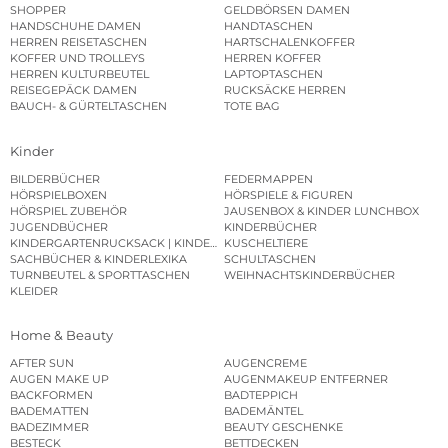
SHOPPER
GELDBÖRSEN DAMEN
HANDSCHUHE DAMEN
HANDTASCHEN
HERREN REISETASCHEN
HARTSCHALENKOFFER
KOFFER UND TROLLEYS
HERREN KOFFER
HERREN KULTURBEUTEL
LAPTOPTASCHEN
REISEGEPÄCK DAMEN
RUCKSÄCKE HERREN
BAUCH- & GÜRTELTASCHEN
TOTE BAG
Kinder
BILDERBÜCHER
FEDERMAPPEN
HÖRSPIELBOXEN
HÖRSPIELE & FIGUREN
HÖRSPIEL ZUBEHÖR
JAUSENBOX & KINDER LUNCHBOX
JUGENDBÜCHER
KINDERBÜCHER
KINDERGARTENRUCKSACK | KINDERGARTENBEUTEL
KUSCHELTIERE
SACHBÜCHER & KINDERLEXIKA
SCHULTASCHEN
TURNBEUTEL & SPORTTASCHEN
WEIHNACHTSKINDERBÜCHER
KLEIDER
Home & Beauty
AFTER SUN
AUGENCREME
AUGEN MAKE UP
AUGENMAKEUP ENTFERNER
BACKFORMEN
BADTEPPICH
BADEMATTEN
BADEMÄNTEL
BADEZIMMER
BEAUTY GESCHENKE
BESTECK
BETTDECKEN