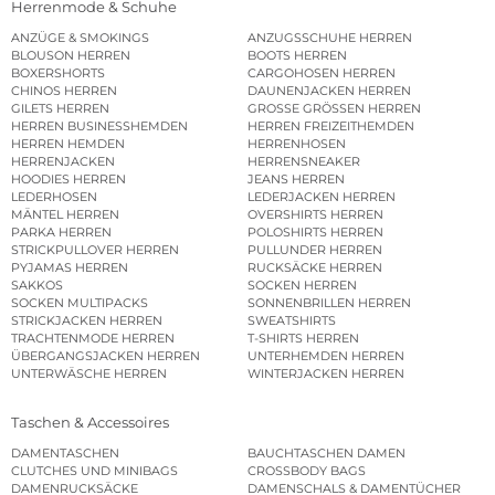
Herrenmode & Schuhe
ANZÜGE & SMOKINGS
ANZUGSSCHUHE HERREN
BLOUSON HERREN
BOOTS HERREN
BOXERSHORTS
CARGOHOSEN HERREN
CHINOS HERREN
DAUNENJACKEN HERREN
GILETS HERREN
GROSSE GRÖSSEN HERREN
HERREN BUSINESSHEMDEN
HERREN FREIZEITHEMDEN
HERREN HEMDEN
HERRENHOSEN
HERRENJACKEN
HERRENSNEAKER
HOODIES HERREN
JEANS HERREN
LEDERHOSEN
LEDERJACKEN HERREN
MÄNTEL HERREN
OVERSHIRTS HERREN
PARKA HERREN
POLOSHIRTS HERREN
STRICKPULLOVER HERREN
PULLUNDER HERREN
PYJAMAS HERREN
RUCKSÄCKE HERREN
SAKKOS
SOCKEN HERREN
SOCKEN MULTIPACKS
SONNENBRILLEN HERREN
STRICKJACKEN HERREN
SWEATSHIRTS
TRACHTENMODE HERREN
T-SHIRTS HERREN
ÜBERGANGSJACKEN HERREN
UNTERHEMDEN HERREN
UNTERWÄSCHE HERREN
WINTERJACKEN HERREN
Taschen & Accessoires
DAMENTASCHEN
BAUCHTASCHEN DAMEN
CLUTCHES UND MINIBAGS
CROSSBODY BAGS
DAMENRUCKSÄCKE
DAMENSCHALS & DAMENTÜCHER