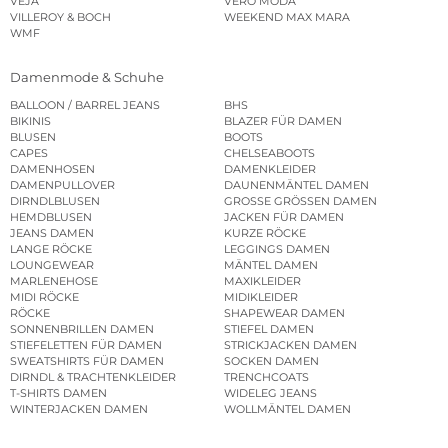
VEJA
VERO MODA
VILLEROY & BOCH
WEEKEND MAX MARA
WMF
Damenmode & Schuhe
BALLOON / BARREL JEANS
BHS
BIKINIS
BLAZER FÜR DAMEN
BLUSEN
BOOTS
CAPES
CHELSEABOOTS
DAMENHOSEN
DAMENKLEIDER
DAMENPULLOVER
DAUNENMÄNTEL DAMEN
DIRNDLBLUSEN
GROSSE GRÖSSEN DAMEN
HEMDBLUSEN
JACKEN FÜR DAMEN
JEANS DAMEN
KURZE RÖCKE
LANGE RÖCKE
LEGGINGS DAMEN
LOUNGEWEAR
MÄNTEL DAMEN
MARLENEHOSE
MAXIKLEIDER
MIDI RÖCKE
MIDIKLEIDER
RÖCKE
SHAPEWEAR DAMEN
SONNENBRILLEN DAMEN
STIEFEL DAMEN
STIEFELETTEN FÜR DAMEN
STRICKJACKEN DAMEN
SWEATSHIRTS FÜR DAMEN
SOCKEN DAMEN
DIRNDL & TRACHTENKLEIDER
TRENCHCOATS
T-SHIRTS DAMEN
WIDELEG JEANS
WINTERJACKEN DAMEN
WOLLMÄNTEL DAMEN