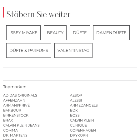
Stöbern Sie weiter
ISSEY MIYAKE
BEAUTY
DÜFTE
DAMENDÜFTE
DÜFTE & PARFUMS
VALENTINSTAG
Topmarken
ADIDAS ORIGINALS
AESOP
AFFENZAHN
ALESSI
ARMANI/PRIVÉ
ARMEDANGELS
BARBOUR
BDK
BIRKENSTOCK
BOSS
BRAX
CALVIN KLEIN
CALVIN KLEIN JEANS
CLINIQUE
COMMA
COPENHAGEN
DR. MARTENS
DRYKORN