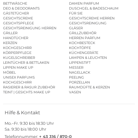
BETTWÄSCHE
DAMEN PARFUM
DEO & DEODORANTS
DUSCHGEL & BADESCHAUM
GÄSTETÜCHER
FÜR SIE
GESICHTSCREME
GESICHTSCREME HERREN
GESICHTSPFLEGE
GESICHTSREINIGUNG
GESICHTSREINIGUNG HERREN
GLÄSER
GRILLER
GRILLZUBEHÖR
HANDTÜCHER
HERREN PARFUM
KERZEN
KOCHBESTECK
KOCHGESCHIRR
KOCHTÖPFE
KÖRPERPFLEGE
KÜCHENGERÄTE
KUGELSCHREIBER
LAMPEN & LEUCHTEN
LEINTÜCHER & BETTLAKEN
LIPPENSTIFT
LIPPEN MAKE UP
MESSER
MÖBEL
NAGELLACK
UNISEX PARFUMS
PEELING
KOCHGESCHIRR
PORZELLAN
RASIERER & RASUR ZUBEHÖR
RAUMDÜFTE & KERZEN
TEINT | GESICHTS MAKE UP
VASEN
Hilfe & Kontakt
Mo.–Fr. 9:30 bis 18:30 Uhr
Sa. 9:30 bis 18:00 Uhr
Telefonnummer:
+ 43 316 / 870-0