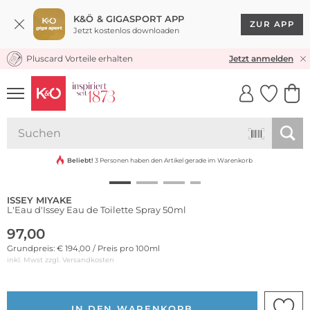
K&Ö & GIGASPORT APP
ZUR APP
Jetzt kostenlos downloaden
Pluscard Vorteile erhalten
KOSTENLOSER VERSAND* & RÜCKVERSAND
Jetzt anmelden
UNSERE APP
CLICK &
CLICK &
COLLECT
RESERVE
Beliebt!
3 Personen haben den Artikel gerade im Warenkorb
ISSEY MIYAKE
L'Eau d'Issey Eau de Toilette Spray 50ml
97,00
Grundpreis: € 194,00 / Preis pro 100ml
inkl. Mwst zzgl.
Versandkosten
IN DEN WARENKORB