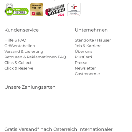
Kundenservice
Unternehmen
Hilfe & FAQ
Standorte / Häuser
Größentabellen
Job & Karriere
Versand & Lieferung
Über uns
Retouren & Reklamationen FAQ
PlusCard
Click & Collect
Presse
Click & Reserve
Newsletter
Gastronomie
Unsere Zahlungsarten
Klarna
Paypal
Mastercard
Visa
Diners
Eps
Shop
Applepay
Amazon
Gratis Versand* nach Österreich Internationaler