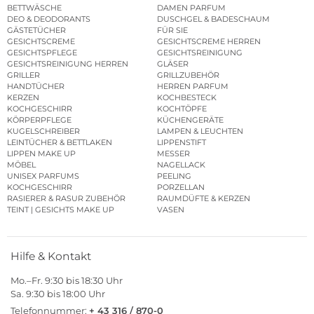
BETTWÄSCHE
DAMEN PARFUM
DEO & DEODORANTS
DUSCHGEL & BADESCHAUM
GÄSTETÜCHER
FÜR SIE
GESICHTSCREME
GESICHTSCREME HERREN
GESICHTSPFLEGE
GESICHTSREINIGUNG
GESICHTSREINIGUNG HERREN
GLÄSER
GRILLER
GRILLZUBEHÖR
HANDTÜCHER
HERREN PARFUM
KERZEN
KOCHBESTECK
KOCHGESCHIRR
KOCHTÖPFE
KÖRPERPFLEGE
KÜCHENGERÄTE
KUGELSCHREIBER
LAMPEN & LEUCHTEN
LEINTÜCHER & BETTLAKEN
LIPPENSTIFT
LIPPEN MAKE UP
MESSER
MÖBEL
NAGELLACK
UNISEX PARFUMS
PEELING
KOCHGESCHIRR
PORZELLAN
RASIERER & RASUR ZUBEHÖR
RAUMDÜFTE & KERZEN
TEINT | GESICHTS MAKE UP
VASEN
Hilfe & Kontakt
Mo.–Fr. 9:30 bis 18:30 Uhr
Sa. 9:30 bis 18:00 Uhr
Telefonnummer:
+ 43 316 / 870-0