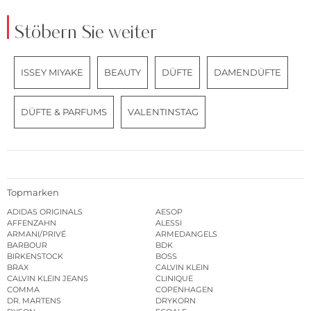
Stöbern Sie weiter
ISSEY MIYAKE
BEAUTY
DÜFTE
DAMENDÜFTE
DÜFTE & PARFUMS
VALENTINSTAG
Topmarken
ADIDAS ORIGINALS
AESOP
AFFENZAHN
ALESSI
ARMANI/PRIVÉ
ARMEDANGELS
BARBOUR
BDK
BIRKENSTOCK
BOSS
BRAX
CALVIN KLEIN
CALVIN KLEIN JEANS
CLINIQUE
COMMA
COPENHAGEN
DR. MARTENS
DRYKORN