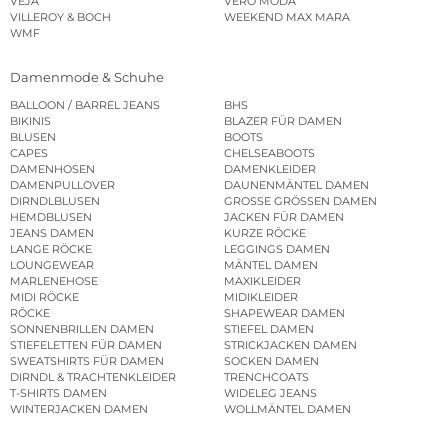
VEJA
VERO MODA
VILLEROY & BOCH
WEEKEND MAX MARA
WMF
Damenmode & Schuhe
BALLOON / BARREL JEANS
BHS
BIKINIS
BLAZER FÜR DAMEN
BLUSEN
BOOTS
CAPES
CHELSEABOOTS
DAMENHOSEN
DAMENKLEIDER
DAMENPULLOVER
DAUNENMÄNTEL DAMEN
DIRNDLBLUSEN
GROSSE GRÖSSEN DAMEN
HEMDBLUSEN
JACKEN FÜR DAMEN
JEANS DAMEN
KURZE RÖCKE
LANGE RÖCKE
LEGGINGS DAMEN
LOUNGEWEAR
MÄNTEL DAMEN
MARLENEHOSE
MAXIKLEIDER
MIDI RÖCKE
MIDIKLEIDER
RÖCKE
SHAPEWEAR DAMEN
SONNENBRILLEN DAMEN
STIEFEL DAMEN
STIEFELETTEN FÜR DAMEN
STRICKJACKEN DAMEN
SWEATSHIRTS FÜR DAMEN
SOCKEN DAMEN
DIRNDL & TRACHTENKLEIDER
TRENCHCOATS
T-SHIRTS DAMEN
WIDELEG JEANS
WINTERJACKEN DAMEN
WOLLMÄNTEL DAMEN