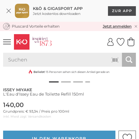
K&Ö & GIGASPORT APP
ZUR APP
Jetzt kostenlos downloaden
Pluscard Vorteile erhalten
KOSTENLOSER VERSAND* & RÜCKVERSAND
Jetzt anmelden
UNSERE APP
CLICK &
CLICK &
COLLECT
RESERVE
Beliebt!
15 Personen sehen sich diesen Artikel gerade an
ISSEY MIYAKE
L'Eau d'Issey Eau de Toilette Refill 150ml
140,00
Grundpreis: € 93,34 / Preis pro 100ml
inkl. Mwst zzgl.
Versandkosten
IN DEN WARENKORB