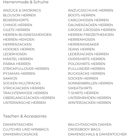
Herrenmode & Schuhe
ANZÜGE & SMOKINGS
ANZUGSSCHUHE HERREN
BLOUSON HERREN
BOOTS HERREN
BOXERSHORTS
CARGOHOSEN HERREN
CHINOS HERREN
DAUNENJACKEN HERREN
GILETS HERREN
GROSSE GRÖSSEN HERREN
HERREN BUSINESSHEMDEN
HERREN FREIZEITHEMDEN
HERREN HEMDEN
HERRENHOSEN
HERRENJACKEN
HERRENSNEAKER
HOODIES HERREN
JEANS HERREN
LEDERHOSEN
LEDERJACKEN HERREN
MÄNTEL HERREN
OVERSHIRTS HERREN
PARKA HERREN
POLOSHIRTS HERREN
STRICKPULLOVER HERREN
PULLUNDER HERREN
PYJAMAS HERREN
RUCKSÄCKE HERREN
SAKKOS
SOCKEN HERREN
SOCKEN MULTIPACKS
SONNENBRILLEN HERREN
STRICKJACKEN HERREN
SWEATSHIRTS
TRACHTENMODE HERREN
T-SHIRTS HERREN
ÜBERGANGSJACKEN HERREN
UNTERHEMDEN HERREN
UNTERWÄSCHE HERREN
WINTERJACKEN HERREN
Taschen & Accessoires
DAMENTASCHEN
BAUCHTASCHEN DAMEN
CLUTCHES UND MINIBAGS
CROSSBODY BAGS
DAMENRUCKSÄCKE
DAMENSCHALS & DAMENTÜCHER