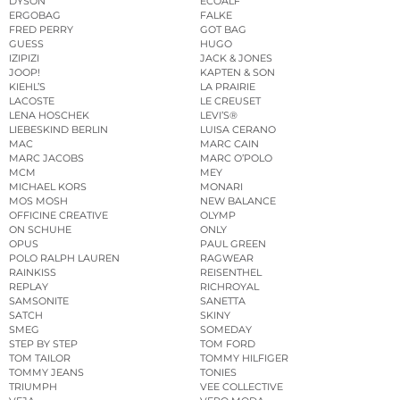
DYSON
ECOALF
ERGOBAG
FALKE
FRED PERRY
GOT BAG
GUESS
HUGO
IZIPIZI
JACK & JONES
JOOP!
KAPTEN & SON
KIEHL’S
LA PRAIRIE
LACOSTE
LE CREUSET
LENA HOSCHEK
LEVI’S®
LIEBESKIND BERLIN
LUISA CERANO
MAC
MARC CAIN
MARC JACOBS
MARC O’POLO
MCM
MEY
MICHAEL KORS
MONARI
MOS MOSH
NEW BALANCE
OFFICINE CREATIVE
OLYMP
ON SCHUHE
ONLY
OPUS
PAUL GREEN
POLO RALPH LAUREN
RAGWEAR
RAINKISS
REISENTHEL
REPLAY
RICHROYAL
SAMSONITE
SANETTA
SATCH
SKINY
SMEG
SOMEDAY
STEP BY STEP
TOM FORD
TOM TAILOR
TOMMY HILFIGER
TOMMY JEANS
TONIES
TRIUMPH
VEE COLLECTIVE