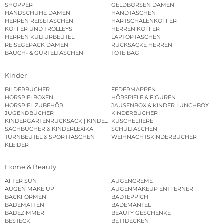
SHOPPER
GELDBÖRSEN DAMEN
HANDSCHUHE DAMEN
HANDTASCHEN
HERREN REISETASCHEN
HARTSCHALENKOFFER
KOFFER UND TROLLEYS
HERREN KOFFER
HERREN KULTURBEUTEL
LAPTOPTASCHEN
REISEGEPÄCK DAMEN
RUCKSÄCKE HERREN
BAUCH- & GÜRTELTASCHEN
TOTE BAG
Kinder
BILDERBÜCHER
FEDERMAPPEN
HÖRSPIELBOXEN
HÖRSPIELE & FIGUREN
HÖRSPIEL ZUBEHÖR
JAUSENBOX & KINDER LUNCHBOX
JUGENDBÜCHER
KINDERBÜCHER
KINDERGARTENRUCKSACK | KINDERGARTENBEUTEL
KUSCHELTIERE
SACHBÜCHER & KINDERLEXIKA
SCHULTASCHEN
TURNBEUTEL & SPORTTASCHEN
WEIHNACHTSKINDERBÜCHER
KLEIDER
Home & Beauty
AFTER SUN
AUGENCREME
AUGEN MAKE UP
AUGENMAKEUP ENTFERNER
BACKFORMEN
BADTEPPICH
BADEMATTEN
BADEMÄNTEL
BADEZIMMER
BEAUTY GESCHENKE
BESTECK
BETTDECKEN