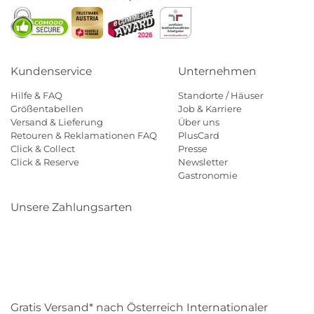
Kundenservice
Unternehmen
Hilfe & FAQ
Standorte / Häuser
Größentabellen
Job & Karriere
Versand & Lieferung
Über uns
Retouren & Reklamationen FAQ
PlusCard
Click & Collect
Presse
Click & Reserve
Newsletter
Gastronomie
Unsere Zahlungsarten
Klarna
Paypal
Mastercard
Visa
Diners
Eps
Shop
Applepay
Amazon
Gratis Versand* nach Österreich Internationaler