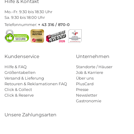
Hilfe & Kontakt
Mo.–Fr. 9:30 bis 18:30 Uhr
Sa. 9:30 bis 18:00 Uhr
Telefonnummer:
+ 43 316 / 870-0
Kundenservice
Unternehmen
Hilfe & FAQ
Standorte / Häuser
Größentabellen
Job & Karriere
Versand & Lieferung
Über uns
Retouren & Reklamationen FAQ
PlusCard
Click & Collect
Presse
Click & Reserve
Newsletter
Gastronomie
Unsere Zahlungsarten
Klarna
Paypal
Mastercard
Visa
Diners
Eps
Shop