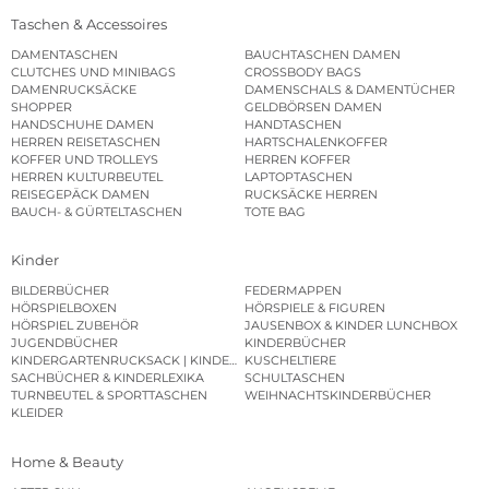
Taschen & Accessoires
DAMENTASCHEN
BAUCHTASCHEN DAMEN
CLUTCHES UND MINIBAGS
CROSSBODY BAGS
DAMENRUCKSÄCKE
DAMENSCHALS & DAMENTÜCHER
SHOPPER
GELDBÖRSEN DAMEN
HANDSCHUHE DAMEN
HANDTASCHEN
HERREN REISETASCHEN
HARTSCHALENKOFFER
KOFFER UND TROLLEYS
HERREN KOFFER
HERREN KULTURBEUTEL
LAPTOPTASCHEN
REISEGEPÄCK DAMEN
RUCKSÄCKE HERREN
BAUCH- & GÜRTELTASCHEN
TOTE BAG
Kinder
BILDERBÜCHER
FEDERMAPPEN
HÖRSPIELBOXEN
HÖRSPIELE & FIGUREN
HÖRSPIEL ZUBEHÖR
JAUSENBOX & KINDER LUNCHBOX
JUGENDBÜCHER
KINDERBÜCHER
KINDERGARTENRUCKSACK | KINDERGARTENBEUTEL
KUSCHELTIERE
SACHBÜCHER & KINDERLEXIKA
SCHULTASCHEN
TURNBEUTEL & SPORTTASCHEN
WEIHNACHTSKINDERBÜCHER
KLEIDER
Home & Beauty