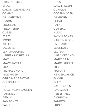
BIRKENSTOCK
BOSS
BRAX
CALVIN KLEIN
CALVIN KLEIN JEANS
CLINIQUE
COMMA
COPENHAGEN
DR. MARTENS
DRYKORN
DYSON
ECOALF
ERGOBAG
FALKE
FRED PERRY
GOT BAG
GUESS
HUGO
IZIPIZI
JACK & JONES
JOOP!
KAPTEN & SON
KIEHL’S
LA PRAIRIE
LACOSTE
LE CREUSET
LENA HOSCHEK
LEVI’S®
LIEBESKIND BERLIN
LUISA CERANO
MAC
MARC CAIN
MARC JACOBS
MARC O’POLO
MCM
MEY
MICHAEL KORS
MONARI
MOS MOSH
NEW BALANCE
OFFICINE CREATIVE
OLYMP
ON SCHUHE
ONLY
OPUS
PAUL GREEN
POLO RALPH LAUREN
RAGWEAR
RAINKISS
REISENTHEL
REPLAY
RICHROYAL
SAMSONITE
SANETTA
SATCH
SKINY