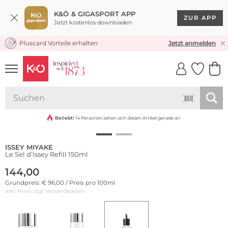
K&Ö & GIGASPORT APP
ZUR APP
Jetzt kostenlos downloaden
Pluscard Vorteile erhalten
KOSTENLOSER VERSAND* & RÜCKVERSAND
Jetzt anmelden
UNSERE APP
CLICK &
CLICK &
COLLECT
RESERVE
Beliebt!
14 Personen sehen sich diesen Artikel gerade an
ISSEY MIYAKE
Le Sel d’Issey Refill 150ml
144,00
Grundpreis: € 96,00 / Preis pro 100ml
inkl. Mwst zzgl.
Versandkosten