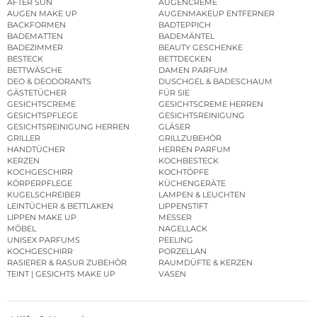
AFTER SUN
AUGENCREME
AUGEN MAKE UP
AUGENMAKEUP ENTFERNER
BACKFORMEN
BADTEPPICH
BADEMATTEN
BADEMÄNTEL
BADEZIMMER
BEAUTY GESCHENKE
BESTECK
BETTDECKEN
BETTWÄSCHE
DAMEN PARFUM
DEO & DEODORANTS
DUSCHGEL & BADESCHAUM
GÄSTETÜCHER
FÜR SIE
GESICHTSCREME
GESICHTSCREME HERREN
GESICHTSPFLEGE
GESICHTSREINIGUNG
GESICHTSREINIGUNG HERREN
GLÄSER
GRILLER
GRILLZUBEHÖR
HANDTÜCHER
HERREN PARFUM
KERZEN
KOCHBESTECK
KOCHGESCHIRR
KOCHTÖPFE
KÖRPERPFLEGE
KÜCHENGERÄTE
KUGELSCHREIBER
LAMPEN & LEUCHTEN
LEINTÜCHER & BETTLAKEN
LIPPENSTIFT
LIPPEN MAKE UP
MESSER
MÖBEL
NAGELLACK
UNISEX PARFUMS
PEELING
KOCHGESCHIRR
PORZELLAN
RASIERER & RASUR ZUBEHÖR
RAUMDÜFTE & KERZEN
TEINT | GESICHTS MAKE UP
VASEN