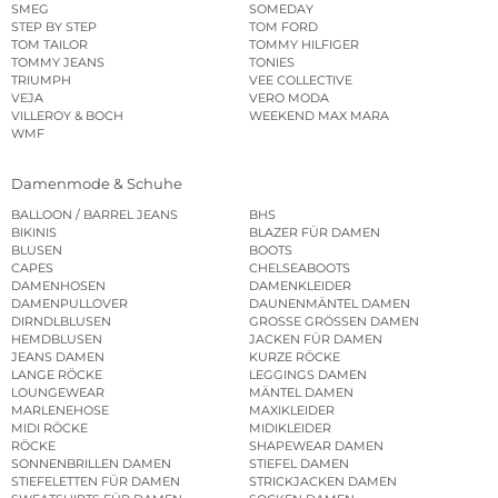
SMEG
SOMEDAY
STEP BY STEP
TOM FORD
TOM TAILOR
TOMMY HILFIGER
TOMMY JEANS
TONIES
TRIUMPH
VEE COLLECTIVE
VEJA
VERO MODA
VILLEROY & BOCH
WEEKEND MAX MARA
WMF
Damenmode & Schuhe
BALLOON / BARREL JEANS
BHS
BIKINIS
BLAZER FÜR DAMEN
BLUSEN
BOOTS
CAPES
CHELSEABOOTS
DAMENHOSEN
DAMENKLEIDER
DAMENPULLOVER
DAUNENMÄNTEL DAMEN
DIRNDLBLUSEN
GROSSE GRÖSSEN DAMEN
HEMDBLUSEN
JACKEN FÜR DAMEN
JEANS DAMEN
KURZE RÖCKE
LANGE RÖCKE
LEGGINGS DAMEN
LOUNGEWEAR
MÄNTEL DAMEN
MARLENEHOSE
MAXIKLEIDER
MIDI RÖCKE
MIDIKLEIDER
RÖCKE
SHAPEWEAR DAMEN
SONNENBRILLEN DAMEN
STIEFEL DAMEN
STIEFELETTEN FÜR DAMEN
STRICKJACKEN DAMEN