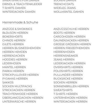
SWEATSHIRTS FÜR DAMEN
SOCKEN DAMEN
DIRNDL & TRACHTENKLEIDER
TRENCHCOATS
T-SHIRTS DAMEN
WIDELEG JEANS
WINTERJACKEN DAMEN
WOLLMÄNTEL DAMEN
Herrenmode & Schuhe
ANZÜGE & SMOKINGS
ANZUGSSCHUHE HERREN
BLOUSON HERREN
BOOTS HERREN
BOXERSHORTS
CARGOHOSEN HERREN
CHINOS HERREN
DAUNENJACKEN HERREN
GILETS HERREN
GROSSE GRÖSSEN HERREN
HERREN BUSINESSHEMDEN
HERREN FREIZEITHEMDEN
HERREN HEMDEN
HERRENHOSEN
HERRENJACKEN
HERRENSNEAKER
HOODIES HERREN
JEANS HERREN
LEDERHOSEN
LEDERJACKEN HERREN
MÄNTEL HERREN
OVERSHIRTS HERREN
PARKA HERREN
POLOSHIRTS HERREN
STRICKPULLOVER HERREN
PULLUNDER HERREN
PYJAMAS HERREN
RUCKSÄCKE HERREN
SAKKOS
SOCKEN HERREN
SOCKEN MULTIPACKS
SONNENBRILLEN HERREN
STRICKJACKEN HERREN
SWEATSHIRTS
TRACHTENMODE HERREN
T-SHIRTS HERREN
ÜBERGANGSJACKEN HERREN
UNTERHEMDEN HERREN
UNTERWÄSCHE HERREN
WINTERJACKEN HERREN