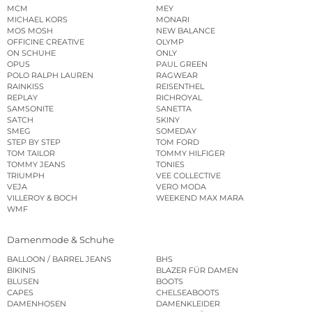
MCM
MEY
MICHAEL KORS
MONARI
MOS MOSH
NEW BALANCE
OFFICINE CREATIVE
OLYMP
ON SCHUHE
ONLY
OPUS
PAUL GREEN
POLO RALPH LAUREN
RAGWEAR
RAINKISS
REISENTHEL
REPLAY
RICHROYAL
SAMSONITE
SANETTA
SATCH
SKINY
SMEG
SOMEDAY
STEP BY STEP
TOM FORD
TOM TAILOR
TOMMY HILFIGER
TOMMY JEANS
TONIES
TRIUMPH
VEE COLLECTIVE
VEJA
VERO MODA
VILLEROY & BOCH
WEEKEND MAX MARA
WMF
Damenmode & Schuhe
BALLOON / BARREL JEANS
BHS
BIKINIS
BLAZER FÜR DAMEN
BLUSEN
BOOTS
CAPES
CHELSEABOOTS
DAMENHOSEN
DAMENKLEIDER