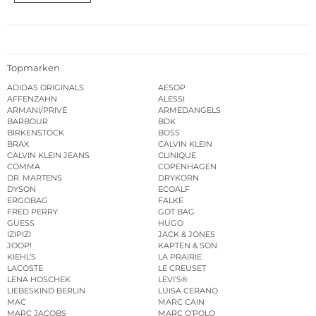
Topmarken
ADIDAS ORIGINALS
AESOP
AFFENZAHN
ALESSI
ARMANI/PRIVÉ
ARMEDANGELS
BARBOUR
BDK
BIRKENSTOCK
BOSS
BRAX
CALVIN KLEIN
CALVIN KLEIN JEANS
CLINIQUE
COMMA
COPENHAGEN
DR. MARTENS
DRYKORN
DYSON
ECOALF
ERGOBAG
FALKE
FRED PERRY
GOT BAG
GUESS
HUGO
IZIPIZI
JACK & JONES
JOOP!
KAPTEN & SON
KIEHL’S
LA PRAIRIE
LACOSTE
LE CREUSET
LENA HOSCHEK
LEVI’S®
LIEBESKIND BERLIN
LUISA CERANO
MAC
MARC CAIN
MARC JACOBS
MARC O’POLO