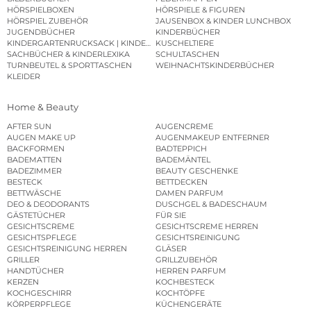
HÖRSPIELBOXEN
HÖRSPIELE & FIGUREN
HÖRSPIEL ZUBEHÖR
JAUSENBOX & KINDER LUNCHBOX
JUGENDBÜCHER
KINDERBÜCHER
KINDERGARTENRUCKSACK | KINDERGARTENBEUTEL
KUSCHELTIERE
SACHBÜCHER & KINDERLEXIKA
SCHULTASCHEN
TURNBEUTEL & SPORTTASCHEN
WEIHNACHTSKINDERBÜCHER
KLEIDER
Home & Beauty
AFTER SUN
AUGENCREME
AUGEN MAKE UP
AUGENMAKEUP ENTFERNER
BACKFORMEN
BADTEPPICH
BADEMATTEN
BADEMÄNTEL
BADEZIMMER
BEAUTY GESCHENKE
BESTECK
BETTDECKEN
BETTWÄSCHE
DAMEN PARFUM
DEO & DEODORANTS
DUSCHGEL & BADESCHAUM
GÄSTETÜCHER
FÜR SIE
GESICHTSCREME
GESICHTSCREME HERREN
GESICHTSPFLEGE
GESICHTSREINIGUNG
GESICHTSREINIGUNG HERREN
GLÄSER
GRILLER
GRILLZUBEHÖR
HANDTÜCHER
HERREN PARFUM
KERZEN
KOCHBESTECK
KOCHGESCHIRR
KOCHTÖPFE
KÖRPERPFLEGE
KÜCHENGERÄTE