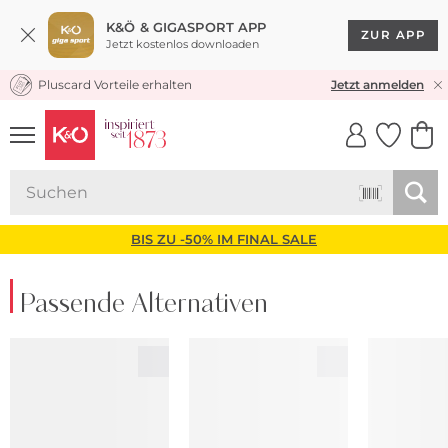
K&Ö & GIGASPORT APP
ZUR APP
Jetzt kostenlos downloaden
Pluscard Vorteile erhalten
KOSTENLOSER VERSAND* & RÜCKVERSAND
Jetzt anmelden
UNSERE APP
CLICK &
CLICK &
COLLECT
RESERVE
BIS ZU -50% IM FINAL SALE
Passende Alternativen