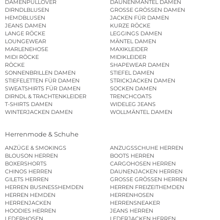
DAMENPULLOVER
DAUNENMÄNTEL DAMEN
DIRNDLBLUSEN
GROSSE GRÖSSEN DAMEN
HEMDBLUSEN
JACKEN FÜR DAMEN
JEANS DAMEN
KURZE RÖCKE
LANGE RÖCKE
LEGGINGS DAMEN
LOUNGEWEAR
MÄNTEL DAMEN
MARLENEHOSE
MAXIKLEIDER
MIDI RÖCKE
MIDIKLEIDER
RÖCKE
SHAPEWEAR DAMEN
SONNENBRILLEN DAMEN
STIEFEL DAMEN
STIEFELETTEN FÜR DAMEN
STRICKJACKEN DAMEN
SWEATSHIRTS FÜR DAMEN
SOCKEN DAMEN
DIRNDL & TRACHTENKLEIDER
TRENCHCOATS
T-SHIRTS DAMEN
WIDELEG JEANS
WINTERJACKEN DAMEN
WOLLMÄNTEL DAMEN
Herrenmode & Schuhe
ANZÜGE & SMOKINGS
ANZUGSSCHUHE HERREN
BLOUSON HERREN
BOOTS HERREN
BOXERSHORTS
CARGOHOSEN HERREN
CHINOS HERREN
DAUNENJACKEN HERREN
GILETS HERREN
GROSSE GRÖSSEN HERREN
HERREN BUSINESSHEMDEN
HERREN FREIZEITHEMDEN
HERREN HEMDEN
HERRENHOSEN
HERRENJACKEN
HERRENSNEAKER
HOODIES HERREN
JEANS HERREN
LEDERHOSEN
LEDERJACKEN HERREN