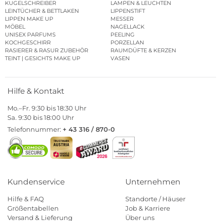
KUGELSCHREIBER
LAMPEN & LEUCHTEN
LEINTÜCHER & BETTLAKEN
LIPPENSTIFT
LIPPEN MAKE UP
MESSER
MÖBEL
NAGELLACK
UNISEX PARFUMS
PEELING
KOCHGESCHIRR
PORZELLAN
RASIERER & RASUR ZUBEHÖR
RAUMDÜFTE & KERZEN
TEINT | GESICHTS MAKE UP
VASEN
Hilfe & Kontakt
Mo.–Fr. 9:30 bis 18:30 Uhr
Sa. 9:30 bis 18:00 Uhr
Telefonnummer:
+ 43 316 / 870-0
Kundenservice
Unternehmen
Hilfe & FAQ
Standorte / Häuser
Größentabellen
Job & Karriere
Versand & Lieferung
Über uns