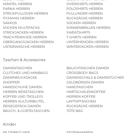
MÄNTEL HERREN
OVERSHIRTS HERREN
PARKA HERREN
POLOSHIRTS HERREN
STRICKPULLOVER HERREN
PULLUNDER HERREN
PYJAMAS HERREN
RUCKSÄCKE HERREN
SAKKOS
SOCKEN HERREN
SOCKEN MULTIPACKS
SONNENBRILLEN HERREN
STRICKJACKEN HERREN
SWEATSHIRTS
TRACHTENMODE HERREN
T-SHIRTS HERREN
ÜBERGANGSJACKEN HERREN
UNTERHEMDEN HERREN
UNTERWÄSCHE HERREN
WINTERJACKEN HERREN
Taschen & Accessoires
DAMENTASCHEN
BAUCHTASCHEN DAMEN
CLUTCHES UND MINIBAGS
CROSSBODY BAGS
DAMENRUCKSÄCKE
DAMENSCHALS & DAMENTÜCHER
SHOPPER
GELDBÖRSEN DAMEN
HANDSCHUHE DAMEN
HANDTASCHEN
HERREN REISETASCHEN
HARTSCHALENKOFFER
KOFFER UND TROLLEYS
HERREN KOFFER
HERREN KULTURBEUTEL
LAPTOPTASCHEN
REISEGEPÄCK DAMEN
RUCKSÄCKE HERREN
BAUCH- & GÜRTELTASCHEN
TOTE BAG
Kinder
BILDERBÜCHER
FEDERMAPPEN