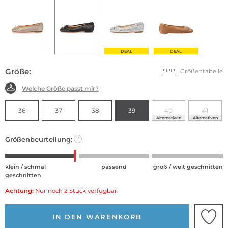
DEAL
DEAL
Größe:
Größentabelle
Welche Größe passt mir?
36
37
38
39
40
41
Alternativen
Alternativen
Größenbeurteilung:
?
klein / schmal
passend
groß / weit geschnitten
geschnitten
Achtung:
Nur noch 2 Stück verfügbar!
IN DEN WARENKORB