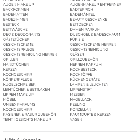
AUGEN MAKE UP
AUGENMAKEUP ENTFERNER
BACKFORMEN
BADTEPPICH
BADEMATTEN
BADEMÄNTEL
BADEZIMMER
BEAUTY GESCHENKE
BESTECK
BETTDECKEN
BETTWÄSCHE
DAMEN PARFUM
DEO & DEODORANTS
DUSCHGEL & BADESCHAUM
GÄSTETÜCHER
FÜR SIE
GESICHTSCREME
GESICHTSCREME HERREN
GESICHTSPFLEGE
GESICHTSREINIGUNG
GESICHTSREINIGUNG HERREN
GLÄSER
GRILLER
GRILLZUBEHÖR
HANDTÜCHER
HERREN PARFUM
KERZEN
KOCHBESTECK
KOCHGESCHIRR
KOCHTÖPFE
KÖRPERPFLEGE
KÜCHENGERÄTE
KUGELSCHREIBER
LAMPEN & LEUCHTEN
LEINTÜCHER & BETTLAKEN
LIPPENSTIFT
LIPPEN MAKE UP
MESSER
MÖBEL
NAGELLACK
UNISEX PARFUMS
PEELING
KOCHGESCHIRR
PORZELLAN
RASIERER & RASUR ZUBEHÖR
RAUMDÜFTE & KERZEN
TEINT | GESICHTS MAKE UP
VASEN