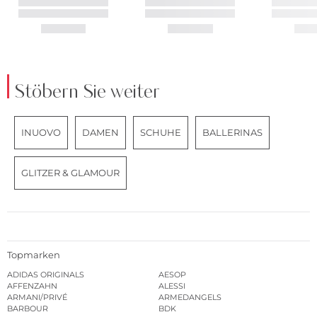
Stöbern Sie weiter
INUOVO
DAMEN
SCHUHE
BALLERINAS
GLITZER & GLAMOUR
Topmarken
ADIDAS ORIGINALS
AESOP
AFFENZAHN
ALESSI
ARMANI/PRIVÉ
ARMEDANGELS
BARBOUR
BDK