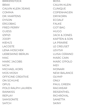
BIRKENSTOCK
BOSS
BRAX
CALVIN KLEIN
CALVIN KLEIN JEANS
CLINIQUE
COMMA
COPENHAGEN
DR. MARTENS
DRYKORN
DYSON
ECOALF
ERGOBAG
FALKE
FRED PERRY
GOT BAG
GUESS
HUGO
IZIPIZI
JACK & JONES
JOOP!
KAPTEN & SON
KIEHL’S
LA PRAIRIE
LACOSTE
LE CREUSET
LENA HOSCHEK
LEVI’S®
LIEBESKIND BERLIN
LUISA CERANO
MAC
MARC CAIN
MARC JACOBS
MARC O’POLO
MCM
MEY
MICHAEL KORS
MONARI
MOS MOSH
NEW BALANCE
OFFICINE CREATIVE
OLYMP
ON SCHUHE
ONLY
OPUS
PAUL GREEN
POLO RALPH LAUREN
RAGWEAR
RAINKISS
REISENTHEL
REPLAY
RICHROYAL
SAMSONITE
SANETTA
SATCH
SKINY