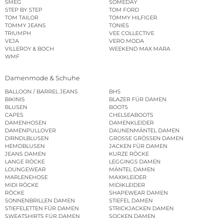
SMEG
SOMEDAY
STEP BY STEP
TOM FORD
TOM TAILOR
TOMMY HILFIGER
TOMMY JEANS
TONIES
TRIUMPH
VEE COLLECTIVE
VEJA
VERO MODA
VILLEROY & BOCH
WEEKEND MAX MARA
WMF
Damenmode & Schuhe
BALLOON / BARREL JEANS
BHS
BIKINIS
BLAZER FÜR DAMEN
BLUSEN
BOOTS
CAPES
CHELSEABOOTS
DAMENHOSEN
DAMENKLEIDER
DAMENPULLOVER
DAUNENMÄNTEL DAMEN
DIRNDLBLUSEN
GROSSE GRÖSSEN DAMEN
HEMDBLUSEN
JACKEN FÜR DAMEN
JEANS DAMEN
KURZE RÖCKE
LANGE RÖCKE
LEGGINGS DAMEN
LOUNGEWEAR
MÄNTEL DAMEN
MARLENEHOSE
MAXIKLEIDER
MIDI RÖCKE
MIDIKLEIDER
RÖCKE
SHAPEWEAR DAMEN
SONNENBRILLEN DAMEN
STIEFEL DAMEN
STIEFELETTEN FÜR DAMEN
STRICKJACKEN DAMEN
SWEATSHIRTS FÜR DAMEN
SOCKEN DAMEN