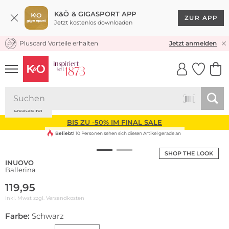
K&Ö & GIGASPORT APP
ZUR APP
Jetzt kostenlos downloaden
Pluscard Vorteile erhalten
KOSTENLOSER VERSAND* & RÜCKVERSAND
Jetzt anmelden
UNSERE APP
CLICK &
CLICK &
COLLECT
RESERVE
Bestseller
BIS ZU -50% IM FINAL SALE
Beliebt!
10 Personen sehen sich diesen Artikel gerade an
SHOP THE LOOK
INUOVO
Ballerina
119,95
inkl. Mwst zzgl.
Versandkosten
Farbe:
Schwarz