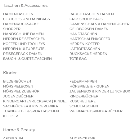
Taschen & Accessoires
DAMENTASCHEN
BAUCHTASCHEN DAMEN
CLUTCHES UND MINIBAGS
CROSSBODY BAGS
DAMENRUCKSÄCKE
DAMENSCHALS & DAMENTÜCHER
SHOPPER
GELDBÖRSEN DAMEN
HANDSCHUHE DAMEN
HANDTASCHEN
HERREN REISETASCHEN
HARTSCHALENKOFFER
KOFFER UND TROLLEYS
HERREN KOFFER
HERREN KULTURBEUTEL
LAPTOPTASCHEN
REISEGEPÄCK DAMEN
RUCKSÄCKE HERREN
BAUCH- & GÜRTELTASCHEN
TOTE BAG
Kinder
BILDERBÜCHER
FEDERMAPPEN
HÖRSPIELBOXEN
HÖRSPIELE & FIGUREN
HÖRSPIEL ZUBEHÖR
JAUSENBOX & KINDER LUNCHBOX
JUGENDBÜCHER
KINDERBÜCHER
KINDERGARTENRUCKSACK | KINDERGARTENBEUTEL
KUSCHELTIERE
SACHBÜCHER & KINDERLEXIKA
SCHULTASCHEN
TURNBEUTEL & SPORTTASCHEN
WEIHNACHTSKINDERBÜCHER
KLEIDER
Home & Beauty
AFTER SUN
AUGENCREME