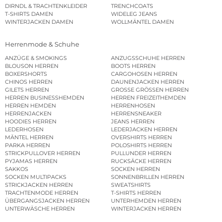
DIRNDL & TRACHTENKLEIDER
TRENCHCOATS
T-SHIRTS DAMEN
WIDELEG JEANS
WINTERJACKEN DAMEN
WOLLMÄNTEL DAMEN
Herrenmode & Schuhe
ANZÜGE & SMOKINGS
ANZUGSSCHUHE HERREN
BLOUSON HERREN
BOOTS HERREN
BOXERSHORTS
CARGOHOSEN HERREN
CHINOS HERREN
DAUNENJACKEN HERREN
GILETS HERREN
GROSSE GRÖSSEN HERREN
HERREN BUSINESSHEMDEN
HERREN FREIZEITHEMDEN
HERREN HEMDEN
HERRENHOSEN
HERRENJACKEN
HERRENSNEAKER
HOODIES HERREN
JEANS HERREN
LEDERHOSEN
LEDERJACKEN HERREN
MÄNTEL HERREN
OVERSHIRTS HERREN
PARKA HERREN
POLOSHIRTS HERREN
STRICKPULLOVER HERREN
PULLUNDER HERREN
PYJAMAS HERREN
RUCKSÄCKE HERREN
SAKKOS
SOCKEN HERREN
SOCKEN MULTIPACKS
SONNENBRILLEN HERREN
STRICKJACKEN HERREN
SWEATSHIRTS
TRACHTENMODE HERREN
T-SHIRTS HERREN
ÜBERGANGSJACKEN HERREN
UNTERHEMDEN HERREN
UNTERWÄSCHE HERREN
WINTERJACKEN HERREN