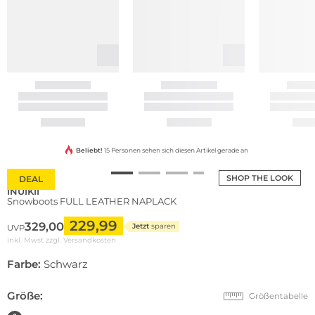
Beliebt!
15 Personen sehen sich diesen Artikel gerade an
SHOP THE LOOK
DEAL
INUIKII
Snowboots FULL LEATHER NAPLACK
229,99
329,00
Jetzt
sparen
UVP
inkl. Mwst zzgl.
Versandkosten
Farbe:
Schwarz
Größe:
Größentabelle