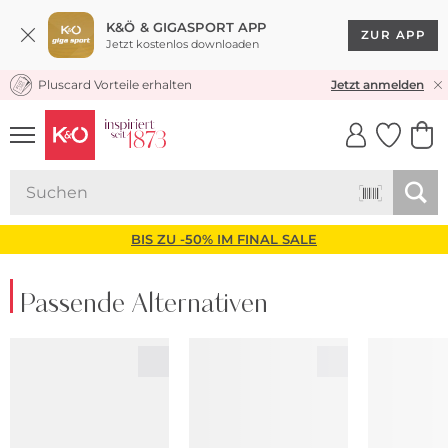
K&Ö & GIGASPORT APP
ZUR APP
Jetzt kostenlos downloaden
Pluscard Vorteile erhalten
KOSTENLOSER VERSAND* & RÜCKVERSAND
Jetzt anmelden
UNSERE APP
CLICK &
CLICK &
COLLECT
RESERVE
BIS ZU -50% IM FINAL SALE
Passende Alternativen