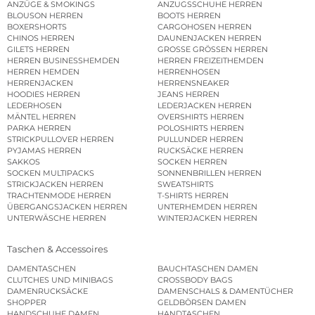
ANZÜGE & SMOKINGS
ANZUGSSCHUHE HERREN
BLOUSON HERREN
BOOTS HERREN
BOXERSHORTS
CARGOHOSEN HERREN
CHINOS HERREN
DAUNENJACKEN HERREN
GILETS HERREN
GROSSE GRÖSSEN HERREN
HERREN BUSINESSHEMDEN
HERREN FREIZEITHEMDEN
HERREN HEMDEN
HERRENHOSEN
HERRENJACKEN
HERRENSNEAKER
HOODIES HERREN
JEANS HERREN
LEDERHOSEN
LEDERJACKEN HERREN
MÄNTEL HERREN
OVERSHIRTS HERREN
PARKA HERREN
POLOSHIRTS HERREN
STRICKPULLOVER HERREN
PULLUNDER HERREN
PYJAMAS HERREN
RUCKSÄCKE HERREN
SAKKOS
SOCKEN HERREN
SOCKEN MULTIPACKS
SONNENBRILLEN HERREN
STRICKJACKEN HERREN
SWEATSHIRTS
TRACHTENMODE HERREN
T-SHIRTS HERREN
ÜBERGANGSJACKEN HERREN
UNTERHEMDEN HERREN
UNTERWÄSCHE HERREN
WINTERJACKEN HERREN
Taschen & Accessoires
DAMENTASCHEN
BAUCHTASCHEN DAMEN
CLUTCHES UND MINIBAGS
CROSSBODY BAGS
DAMENRUCKSÄCKE
DAMENSCHALS & DAMENTÜCHER
SHOPPER
GELDBÖRSEN DAMEN
HANDSCHUHE DAMEN
HANDTASCHEN