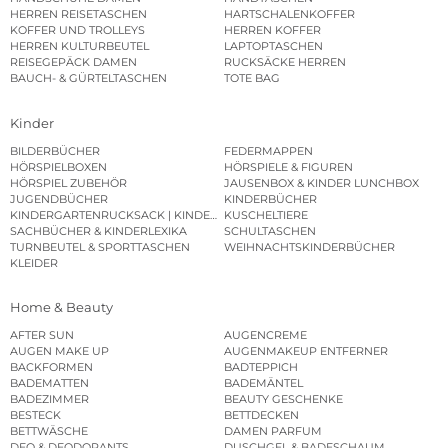
HERREN REISETASCHEN
HARTSCHALENKOFFER
KOFFER UND TROLLEYS
HERREN KOFFER
HERREN KULTURBEUTEL
LAPTOPTASCHEN
REISEGEPÄCK DAMEN
RUCKSÄCKE HERREN
BAUCH- & GÜRTELTASCHEN
TOTE BAG
Kinder
BILDERBÜCHER
FEDERMAPPEN
HÖRSPIELBOXEN
HÖRSPIELE & FIGUREN
HÖRSPIEL ZUBEHÖR
JAUSENBOX & KINDER LUNCHBOX
JUGENDBÜCHER
KINDERBÜCHER
KINDERGARTENRUCKSACK | KINDERGARTENBEUTEL
KUSCHELTIERE
SACHBÜCHER & KINDERLEXIKA
SCHULTASCHEN
TURNBEUTEL & SPORTTASCHEN
WEIHNACHTSKINDERBÜCHER
KLEIDER
Home & Beauty
AFTER SUN
AUGENCREME
AUGEN MAKE UP
AUGENMAKEUP ENTFERNER
BACKFORMEN
BADTEPPICH
BADEMATTEN
BADEMÄNTEL
BADEZIMMER
BEAUTY GESCHENKE
BESTECK
BETTDECKEN
BETTWÄSCHE
DAMEN PARFUM
DEO & DEODORANTS
DUSCHGEL & BADESCHAUM