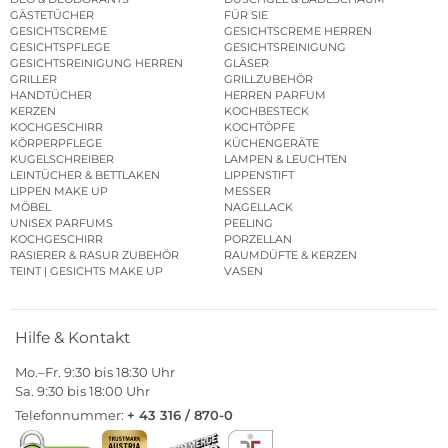
GÄSTETÜCHER
FÜR SIE
GESICHTSCREME
GESICHTSCREME HERREN
GESICHTSPFLEGE
GESICHTSREINIGUNG
GESICHTSREINIGUNG HERREN
GLÄSER
GRILLER
GRILLZUBEHÖR
HANDTÜCHER
HERREN PARFUM
KERZEN
KOCHBESTECK
KOCHGESCHIRR
KOCHTÖPFE
KÖRPERPFLEGE
KÜCHENGERÄTE
KUGELSCHREIBER
LAMPEN & LEUCHTEN
LEINTÜCHER & BETTLAKEN
LIPPENSTIFT
LIPPEN MAKE UP
MESSER
MÖBEL
NAGELLACK
UNISEX PARFUMS
PEELING
KOCHGESCHIRR
PORZELLAN
RASIERER & RASUR ZUBEHÖR
RAUMDÜFTE & KERZEN
TEINT | GESICHTS MAKE UP
VASEN
Hilfe & Kontakt
Mo.–Fr. 9:30 bis 18:30 Uhr
Sa. 9:30 bis 18:00 Uhr
Telefonnummer:
+ 43 316 / 870-0