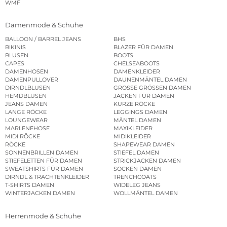
WMF
Damenmode & Schuhe
BALLOON / BARREL JEANS
BHS
BIKINIS
BLAZER FÜR DAMEN
BLUSEN
BOOTS
CAPES
CHELSEABOOTS
DAMENHOSEN
DAMENKLEIDER
DAMENPULLOVER
DAUNENMÄNTEL DAMEN
DIRNDLBLUSEN
GROSSE GRÖSSEN DAMEN
HEMDBLUSEN
JACKEN FÜR DAMEN
JEANS DAMEN
KURZE RÖCKE
LANGE RÖCKE
LEGGINGS DAMEN
LOUNGEWEAR
MÄNTEL DAMEN
MARLENEHOSE
MAXIKLEIDER
MIDI RÖCKE
MIDIKLEIDER
RÖCKE
SHAPEWEAR DAMEN
SONNENBRILLEN DAMEN
STIEFEL DAMEN
STIEFELETTEN FÜR DAMEN
STRICKJACKEN DAMEN
SWEATSHIRTS FÜR DAMEN
SOCKEN DAMEN
DIRNDL & TRACHTENKLEIDER
TRENCHCOATS
T-SHIRTS DAMEN
WIDELEG JEANS
WINTERJACKEN DAMEN
WOLLMÄNTEL DAMEN
Herrenmode & Schuhe