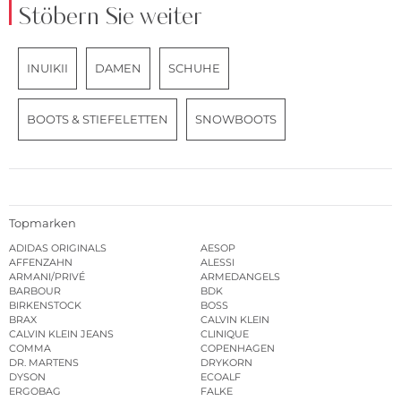
Stöbern Sie weiter
INUIKII
DAMEN
SCHUHE
BOOTS & STIEFELETTEN
SNOWBOOTS
Topmarken
ADIDAS ORIGINALS
AESOP
AFFENZAHN
ALESSI
ARMANI/PRIVÉ
ARMEDANGELS
BARBOUR
BDK
BIRKENSTOCK
BOSS
BRAX
CALVIN KLEIN
CALVIN KLEIN JEANS
CLINIQUE
COMMA
COPENHAGEN
DR. MARTENS
DRYKORN
DYSON
ECOALF
ERGOBAG
FALKE