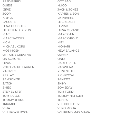
FRED PERRY
GOT BAG
GUESS
HUGO
IZIPIZI
JACK & JONES
JOOP!
KAPTEN & SON
KIEHL’S
LA PRAIRIE
LACOSTE
LE CREUSET
LENA HOSCHEK
LEVI’S®
LIEBESKIND BERLIN
LUISA CERANO
MAC
MARC CAIN
MARC JACOBS
MARC O’POLO
MCM
MEY
MICHAEL KORS
MONARI
MOS MOSH
NEW BALANCE
OFFICINE CREATIVE
OLYMP
ON SCHUHE
ONLY
OPUS
PAUL GREEN
POLO RALPH LAUREN
RAGWEAR
RAINKISS
REISENTHEL
REPLAY
RICHROYAL
SAMSONITE
SANETTA
SATCH
SKINY
SMEG
SOMEDAY
STEP BY STEP
TOM FORD
TOM TAILOR
TOMMY HILFIGER
TOMMY JEANS
TONIES
TRIUMPH
VEE COLLECTIVE
VEJA
VERO MODA
VILLEROY & BOCH
WEEKEND MAX MARA