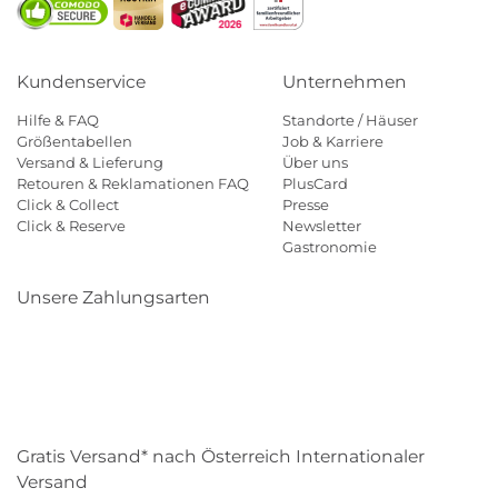
Kundenservice
Unternehmen
Hilfe & FAQ
Standorte / Häuser
Größentabellen
Job & Karriere
Versand & Lieferung
Über uns
Retouren & Reklamationen FAQ
PlusCard
Click & Collect
Presse
Click & Reserve
Newsletter
Gastronomie
Unsere Zahlungsarten
Klarna
Paypal
Mastercard
Visa
Diners
Eps
Shop
Applepay
Amazon
Gratis Versand* nach Österreich Internationaler
Versand