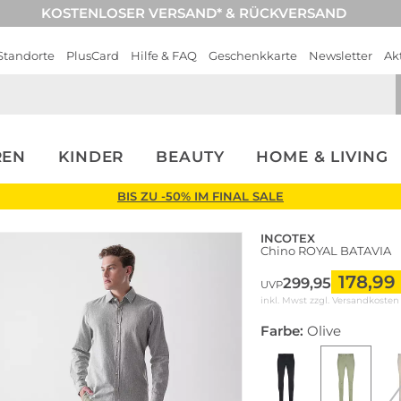
KOSTENLOSER VERSAND* & RÜCKVERSAND
Standorte
PlusCard
Hilfe & FAQ
Geschenkkarte
Newsletter
Ak
REN
KINDER
BEAUTY
HOME & LIVING
BIS ZU -50% IM FINAL SALE
INCOTEX
Chino ROYAL BATAVIA
178,99
299,95
UVP
inkl. Mwst zzgl.
Versandkosten
Farbe:
Olive