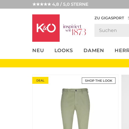
★★★★★ 4,8 / 5,0 STERNE
ZU GIGASPORT
FASHION-
UNSERE APP
CLICK &
CLICK &
TRENDS
COLLECT
RESERVE
NEU
LOOKS
DAMEN
HER
DEAL
SHOP THE LOOK