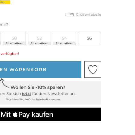
EAL
Größentabelle
 mir?
50
52
54
56
Alternativen
Alternativen
Alternativen
 verfügbar!
DEN WARENKORB
Wollen Sie -10% sparen?
en Sie sich
jetzt
für den Newsletter an.
Beachten Sie die Gutscheinbedingungen.