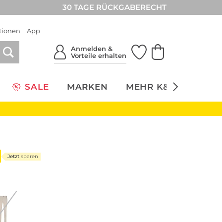
30 TAGE RÜCKGABERECHT
tionen
App
Anmelden &
Vorteile erhalten
SALE
MARKEN
MEHR K&Ö
NACH
Jetzt
sparen