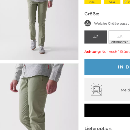
DEAL
DEAL
D
Größe:
Welche Größe passt
46
48
Alternativen
Achtung:
Nur noch 1 Stück
IN 
Meld
Lieferoption: