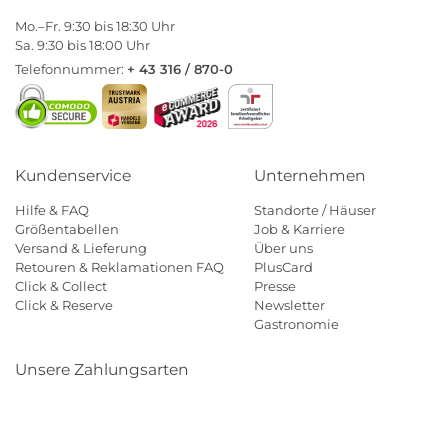
Mo.–Fr. 9:30 bis 18:30 Uhr
Sa. 9:30 bis 18:00 Uhr
Telefonnummer:
+ 43 316 / 870-0
Kundenservice
Unternehmen
Hilfe & FAQ
Standorte / Häuser
Größentabellen
Job & Karriere
Versand & Lieferung
Über uns
Retouren & Reklamationen FAQ
PlusCard
Click & Collect
Presse
Click & Reserve
Newsletter
Gastronomie
Unsere Zahlungsarten
Klarna
Paypal
Mastercard
Visa
Diners
Eps
Shop
Applepay
Amazon