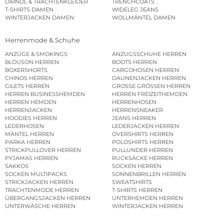
DIRNDL & TRACHTENKLEIDER
TRENCHCOATS
T-SHIRTS DAMEN
WIDELEG JEANS
WINTERJACKEN DAMEN
WOLLMÄNTEL DAMEN
Herrenmode & Schuhe
ANZÜGE & SMOKINGS
ANZUGSSCHUHE HERREN
BLOUSON HERREN
BOOTS HERREN
BOXERSHORTS
CARGOHOSEN HERREN
CHINOS HERREN
DAUNENJACKEN HERREN
GILETS HERREN
GROSSE GRÖSSEN HERREN
HERREN BUSINESSHEMDEN
HERREN FREIZEITHEMDEN
HERREN HEMDEN
HERRENHOSEN
HERRENJACKEN
HERRENSNEAKER
HOODIES HERREN
JEANS HERREN
LEDERHOSEN
LEDERJACKEN HERREN
MÄNTEL HERREN
OVERSHIRTS HERREN
PARKA HERREN
POLOSHIRTS HERREN
STRICKPULLOVER HERREN
PULLUNDER HERREN
PYJAMAS HERREN
RUCKSÄCKE HERREN
SAKKOS
SOCKEN HERREN
SOCKEN MULTIPACKS
SONNENBRILLEN HERREN
STRICKJACKEN HERREN
SWEATSHIRTS
TRACHTENMODE HERREN
T-SHIRTS HERREN
ÜBERGANGSJACKEN HERREN
UNTERHEMDEN HERREN
UNTERWÄSCHE HERREN
WINTERJACKEN HERREN