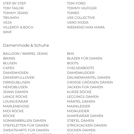
STEP BY STEP
TOM FORD
TOM TAILOR
TOMMY HILFIGER
TOMMY JEANS
TONIES
TRIUMPH
VEE COLLECTIVE
VEJA
VERO MODA
VILLEROY & BOCH
WEEKEND MAX MARA
WMF
Damenmode & Schuhe
BALLOON / BARREL JEANS
BHS
BIKINIS
BLAZER FÜR DAMEN
BLUSEN
BOOTS
CAPES
CHELSEABOOTS
DAMENHOSEN
DAMENKLEIDER
DAMENPULLOVER
DAUNENMÄNTEL DAMEN
DIRNDLBLUSEN
GROSSE GRÖSSEN DAMEN
HEMDBLUSEN
JACKEN FÜR DAMEN
JEANS DAMEN
KURZE RÖCKE
LANGE RÖCKE
LEGGINGS DAMEN
LOUNGEWEAR
MÄNTEL DAMEN
MARLENEHOSE
MAXIKLEIDER
MIDI RÖCKE
MIDIKLEIDER
RÖCKE
SHAPEWEAR DAMEN
SONNENBRILLEN DAMEN
STIEFEL DAMEN
STIEFELETTEN FÜR DAMEN
STRICKJACKEN DAMEN
SWEATSHIRTS FÜR DAMEN
SOCKEN DAMEN