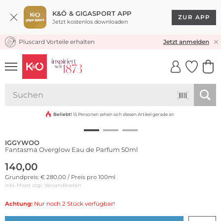
K&Ö & GIGASPORT APP
ZUR APP
Jetzt kostenlos downloaden
Pluscard Vorteile erhalten
KOSTENLOSER VERSAND* & RÜCKVERSAND
Jetzt anmelden
UNSERE APP
CLICK &
CLICK &
COLLECT
RESERVE
Beliebt!
15 Personen sehen sich diesen Artikel gerade an
IGGYWOO
Fantasma Overglow Eau de Parfum 50ml
140,00
Grundpreis: € 280,00 / Preis pro 100ml
inkl. Mwst zzgl.
Versandkosten
Achtung:
Nur noch 2 Stück verfügbar!