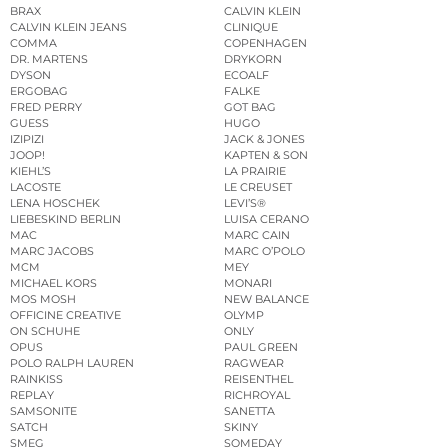
BRAX
CALVIN KLEIN
CALVIN KLEIN JEANS
CLINIQUE
COMMA
COPENHAGEN
DR. MARTENS
DRYKORN
DYSON
ECOALF
ERGOBAG
FALKE
FRED PERRY
GOT BAG
GUESS
HUGO
IZIPIZI
JACK & JONES
JOOP!
KAPTEN & SON
KIEHL’S
LA PRAIRIE
LACOSTE
LE CREUSET
LENA HOSCHEK
LEVI’S®
LIEBESKIND BERLIN
LUISA CERANO
MAC
MARC CAIN
MARC JACOBS
MARC O’POLO
MCM
MEY
MICHAEL KORS
MONARI
MOS MOSH
NEW BALANCE
OFFICINE CREATIVE
OLYMP
ON SCHUHE
ONLY
OPUS
PAUL GREEN
POLO RALPH LAUREN
RAGWEAR
RAINKISS
REISENTHEL
REPLAY
RICHROYAL
SAMSONITE
SANETTA
SATCH
SKINY
SMEG
SOMEDAY