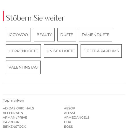
Stöbern Sie weiter
IGGYWOO
BEAUTY
DÜFTE
DAMENDÜFTE
HERRENDÜFTE
UNISEX DÜFTE
DÜFTE & PARFUMS
VALENTINSTAG
Topmarken
ADIDAS ORIGINALS
AESOP
AFFENZAHN
ALESSI
ARMANI/PRIVÉ
ARMEDANGELS
BARBOUR
BDK
BIRKENSTOCK
BOSS