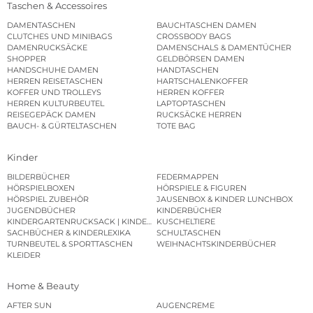
Taschen & Accessoires
DAMENTASCHEN
BAUCHTASCHEN DAMEN
CLUTCHES UND MINIBAGS
CROSSBODY BAGS
DAMENRUCKSÄCKE
DAMENSCHALS & DAMENTÜCHER
SHOPPER
GELDBÖRSEN DAMEN
HANDSCHUHE DAMEN
HANDTASCHEN
HERREN REISETASCHEN
HARTSCHALENKOFFER
KOFFER UND TROLLEYS
HERREN KOFFER
HERREN KULTURBEUTEL
LAPTOPTASCHEN
REISEGEPÄCK DAMEN
RUCKSÄCKE HERREN
BAUCH- & GÜRTELTASCHEN
TOTE BAG
Kinder
BILDERBÜCHER
FEDERMAPPEN
HÖRSPIELBOXEN
HÖRSPIELE & FIGUREN
HÖRSPIEL ZUBEHÖR
JAUSENBOX & KINDER LUNCHBOX
JUGENDBÜCHER
KINDERBÜCHER
KINDERGARTENRUCKSACK | KINDERGARTENBEUTEL
KUSCHELTIERE
SACHBÜCHER & KINDERLEXIKA
SCHULTASCHEN
TURNBEUTEL & SPORTTASCHEN
WEIHNACHTSKINDERBÜCHER
KLEIDER
Home & Beauty
AFTER SUN
AUGENCREME