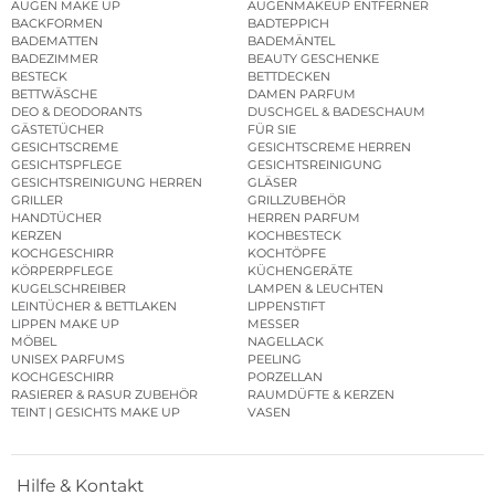
AUGEN MAKE UP
AUGENMAKEUP ENTFERNER
BACKFORMEN
BADTEPPICH
BADEMATTEN
BADEMÄNTEL
BADEZIMMER
BEAUTY GESCHENKE
BESTECK
BETTDECKEN
BETTWÄSCHE
DAMEN PARFUM
DEO & DEODORANTS
DUSCHGEL & BADESCHAUM
GÄSTETÜCHER
FÜR SIE
GESICHTSCREME
GESICHTSCREME HERREN
GESICHTSPFLEGE
GESICHTSREINIGUNG
GESICHTSREINIGUNG HERREN
GLÄSER
GRILLER
GRILLZUBEHÖR
HANDTÜCHER
HERREN PARFUM
KERZEN
KOCHBESTECK
KOCHGESCHIRR
KOCHTÖPFE
KÖRPERPFLEGE
KÜCHENGERÄTE
KUGELSCHREIBER
LAMPEN & LEUCHTEN
LEINTÜCHER & BETTLAKEN
LIPPENSTIFT
LIPPEN MAKE UP
MESSER
MÖBEL
NAGELLACK
UNISEX PARFUMS
PEELING
KOCHGESCHIRR
PORZELLAN
RASIERER & RASUR ZUBEHÖR
RAUMDÜFTE & KERZEN
TEINT | GESICHTS MAKE UP
VASEN
Hilfe & Kontakt