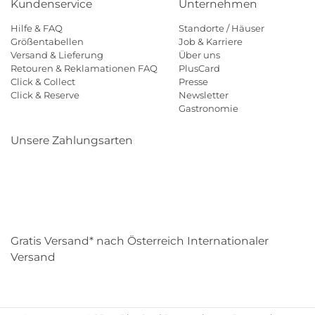
Kundenservice
Unternehmen
Hilfe & FAQ
Standorte / Häuser
Größentabellen
Job & Karriere
Versand & Lieferung
Über uns
Retouren & Reklamationen FAQ
PlusCard
Click & Collect
Presse
Click & Reserve
Newsletter
Gastronomie
Unsere Zahlungsarten
Klarna
Paypal
Mastercard
Visa
Diners
Eps
Shop
Applepay
Amazon
Gratis Versand* nach Österreich Internationaler
Versand