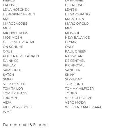
KIEHL’S
LA PRAIRIE
LACOSTE
LE CREUSET
LENA HOSCHEK
LEVI’S®
LIEBESKIND BERLIN
LUISA CERANO
MAC
MARC CAIN
MARC JACOBS
MARC O’POLO
MCM
MEY
MICHAEL KORS
MONARI
MOS MOSH
NEW BALANCE
OFFICINE CREATIVE
OLYMP
ON SCHUHE
ONLY
OPUS
PAUL GREEN
POLO RALPH LAUREN
RAGWEAR
RAINKISS
REISENTHEL
REPLAY
RICHROYAL
SAMSONITE
SANETTA
SATCH
SKINY
SMEG
SOMEDAY
STEP BY STEP
TOM FORD
TOM TAILOR
TOMMY HILFIGER
TOMMY JEANS
TONIES
TRIUMPH
VEE COLLECTIVE
VEJA
VERO MODA
VILLEROY & BOCH
WEEKEND MAX MARA
WMF
Damenmode & Schuhe