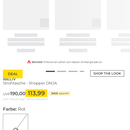
Beliebt!
9 Personen sehen sich diesen Artikel gerade an
SHOP THE LOOK
DEAL
IBELIV
Strohtasche - Shopper ONJA
113,99
190,00
Jetzt
sparen
UVP
inkl. Mwst zzgl.
Versandkosten
Farbe:
Rot