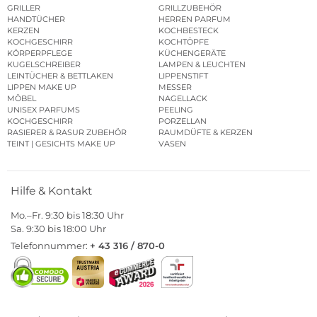
GRILLER
GRILLZUBEHÖR
HANDTÜCHER
HERREN PARFUM
KERZEN
KOCHBESTECK
KOCHGESCHIRR
KOCHTÖPFE
KÖRPERPFLEGE
KÜCHENGERÄTE
KUGELSCHREIBER
LAMPEN & LEUCHTEN
LEINTÜCHER & BETTLAKEN
LIPPENSTIFT
LIPPEN MAKE UP
MESSER
MÖBEL
NAGELLACK
UNISEX PARFUMS
PEELING
KOCHGESCHIRR
PORZELLAN
RASIERER & RASUR ZUBEHÖR
RAUMDÜFTE & KERZEN
TEINT | GESICHTS MAKE UP
VASEN
Hilfe & Kontakt
Mo.–Fr. 9:30 bis 18:30 Uhr
Sa. 9:30 bis 18:00 Uhr
Telefonnummer:
+ 43 316 / 870-0