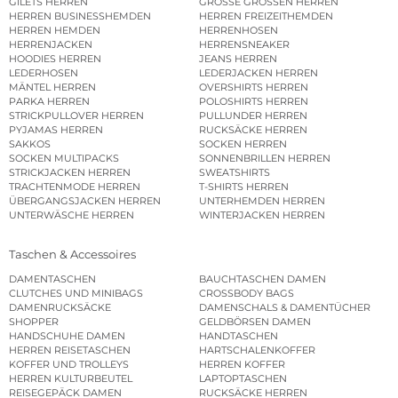
GILETS HERREN
GROSSE GRÖSSEN HERREN
HERREN BUSINESSHEMDEN
HERREN FREIZEITHEMDEN
HERREN HEMDEN
HERRENHOSEN
HERRENJACKEN
HERRENSNEAKER
HOODIES HERREN
JEANS HERREN
LEDERHOSEN
LEDERJACKEN HERREN
MÄNTEL HERREN
OVERSHIRTS HERREN
PARKA HERREN
POLOSHIRTS HERREN
STRICKPULLOVER HERREN
PULLUNDER HERREN
PYJAMAS HERREN
RUCKSÄCKE HERREN
SAKKOS
SOCKEN HERREN
SOCKEN MULTIPACKS
SONNENBRILLEN HERREN
STRICKJACKEN HERREN
SWEATSHIRTS
TRACHTENMODE HERREN
T-SHIRTS HERREN
ÜBERGANGSJACKEN HERREN
UNTERHEMDEN HERREN
UNTERWÄSCHE HERREN
WINTERJACKEN HERREN
Taschen & Accessoires
DAMENTASCHEN
BAUCHTASCHEN DAMEN
CLUTCHES UND MINIBAGS
CROSSBODY BAGS
DAMENRUCKSÄCKE
DAMENSCHALS & DAMENTÜCHER
SHOPPER
GELDBÖRSEN DAMEN
HANDSCHUHE DAMEN
HANDTASCHEN
HERREN REISETASCHEN
HARTSCHALENKOFFER
KOFFER UND TROLLEYS
HERREN KOFFER
HERREN KULTURBEUTEL
LAPTOPTASCHEN
REISEGEPÄCK DAMEN
RUCKSÄCKE HERREN