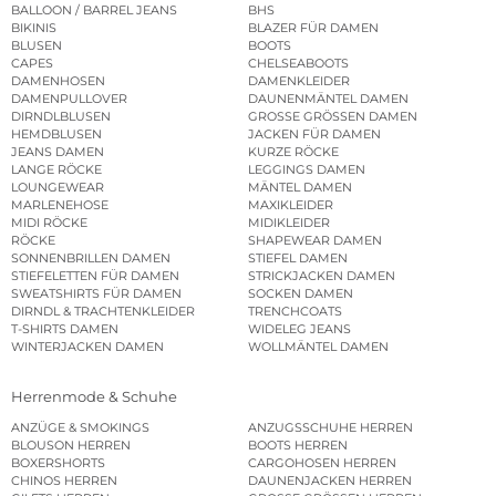
BALLOON / BARREL JEANS
BHS
BIKINIS
BLAZER FÜR DAMEN
BLUSEN
BOOTS
CAPES
CHELSEABOOTS
DAMENHOSEN
DAMENKLEIDER
DAMENPULLOVER
DAUNENMÄNTEL DAMEN
DIRNDLBLUSEN
GROSSE GRÖSSEN DAMEN
HEMDBLUSEN
JACKEN FÜR DAMEN
JEANS DAMEN
KURZE RÖCKE
LANGE RÖCKE
LEGGINGS DAMEN
LOUNGEWEAR
MÄNTEL DAMEN
MARLENEHOSE
MAXIKLEIDER
MIDI RÖCKE
MIDIKLEIDER
RÖCKE
SHAPEWEAR DAMEN
SONNENBRILLEN DAMEN
STIEFEL DAMEN
STIEFELETTEN FÜR DAMEN
STRICKJACKEN DAMEN
SWEATSHIRTS FÜR DAMEN
SOCKEN DAMEN
DIRNDL & TRACHTENKLEIDER
TRENCHCOATS
T-SHIRTS DAMEN
WIDELEG JEANS
WINTERJACKEN DAMEN
WOLLMÄNTEL DAMEN
Herrenmode & Schuhe
ANZÜGE & SMOKINGS
ANZUGSSCHUHE HERREN
BLOUSON HERREN
BOOTS HERREN
BOXERSHORTS
CARGOHOSEN HERREN
CHINOS HERREN
DAUNENJACKEN HERREN