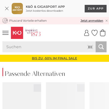
K&Ö & GIGASPORT APP
ZUR APP
Jetzt kostenlos downloaden
Pluscard Vorteile erhalten
KOSTENLOSER VERSAND* & RÜCKVERSAND
Jetzt anmelden
UNSERE APP
CLICK &
CLICK &
COLLECT
RESERVE
BIS ZU -50% IM FINAL SALE
Passende Alternativen