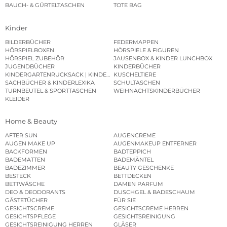
BAUCH- & GÜRTELTASCHEN
TOTE BAG
Kinder
BILDERBÜCHER
FEDERMAPPEN
HÖRSPIELBOXEN
HÖRSPIELE & FIGUREN
HÖRSPIEL ZUBEHÖR
JAUSENBOX & KINDER LUNCHBOX
JUGENDBÜCHER
KINDERBÜCHER
KINDERGARTENRUCKSACK | KINDERGARTENBEUTEL
KUSCHELTIERE
SACHBÜCHER & KINDERLEXIKA
SCHULTASCHEN
TURNBEUTEL & SPORTTASCHEN
WEIHNACHTSKINDERBÜCHER
KLEIDER
Home & Beauty
AFTER SUN
AUGENCREME
AUGEN MAKE UP
AUGENMAKEUP ENTFERNER
BACKFORMEN
BADTEPPICH
BADEMATTEN
BADEMÄNTEL
BADEZIMMER
BEAUTY GESCHENKE
BESTECK
BETTDECKEN
BETTWÄSCHE
DAMEN PARFUM
DEO & DEODORANTS
DUSCHGEL & BADESCHAUM
GÄSTETÜCHER
FÜR SIE
GESICHTSCREME
GESICHTSCREME HERREN
GESICHTSPFLEGE
GESICHTSREINIGUNG
GESICHTSREINIGUNG HERREN
GLÄSER