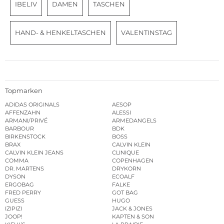
IBELIV
DAMEN
TASCHEN
HAND- & HENKELTASCHEN
VALENTINSTAG
Topmarken
ADIDAS ORIGINALS
AESOP
AFFENZAHN
ALESSI
ARMANI/PRIVÉ
ARMEDANGELS
BARBOUR
BDK
BIRKENSTOCK
BOSS
BRAX
CALVIN KLEIN
CALVIN KLEIN JEANS
CLINIQUE
COMMA
COPENHAGEN
DR. MARTENS
DRYKORN
DYSON
ECOALF
ERGOBAG
FALKE
FRED PERRY
GOT BAG
GUESS
HUGO
IZIPIZI
JACK & JONES
JOOP!
KAPTEN & SON