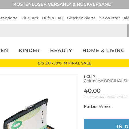
KOSTENLOSER VERSAND* & RÜCKVERSAND
Standorte
PlusCard
Hilfe & FAQ
Geschenkkarte
Newsletter
Ak
REN
KINDER
BEAUTY
HOME & LIVING
BIS ZU -50% IM FINAL SALE
I-CLIP
Geldbörse ORIGINAL S
40,00
inkl. Mwst zzgl.
Versandkosten
Farbe:
Weiss
IN 