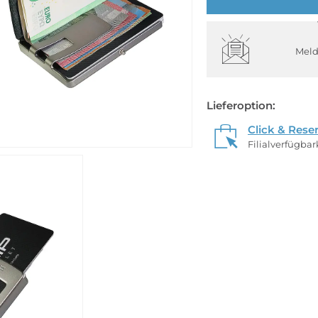
Meld
Lieferoption:
Click & Rese
Filialverfügba