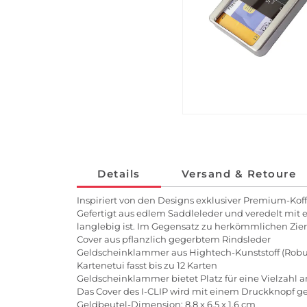
Details
Versand & Retoure
Inspiriert von den Designs exklusiver Premium-Koffe
Gefertigt aus edlem Saddleleder und veredelt mit e
langlebig ist. Im Gegensatz zu herkömmlichen Ziern
Cover aus pflanzlich gegerbtem Rindsleder
Geldscheinklammer aus Hightech-Kunststoff (Robu
Kartenetui fasst bis zu 12 Karten
Geldscheinklammer bietet Platz für eine Vielzahl
Das Cover des I-CLIP wird mit einem Druckknopf g
Geldbeutel-Dimension: 8,8 x 6,5 x 1,6 cm