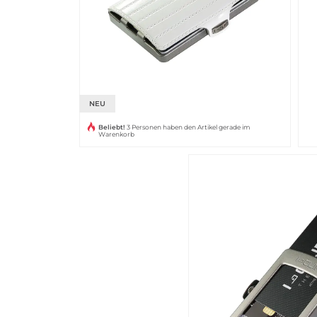
NEU
Beliebt!
3 Personen haben den Artikel gerade im
Warenkorb