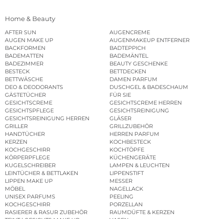
Home & Beauty
AFTER SUN
AUGENCREME
AUGEN MAKE UP
AUGENMAKEUP ENTFERNER
BACKFORMEN
BADTEPPICH
BADEMATTEN
BADEMÄNTEL
BADEZIMMER
BEAUTY GESCHENKE
BESTECK
BETTDECKEN
BETTWÄSCHE
DAMEN PARFUM
DEO & DEODORANTS
DUSCHGEL & BADESCHAUM
GÄSTETÜCHER
FÜR SIE
GESICHTSCREME
GESICHTSCREME HERREN
GESICHTSPFLEGE
GESICHTSREINIGUNG
GESICHTSREINIGUNG HERREN
GLÄSER
GRILLER
GRILLZUBEHÖR
HANDTÜCHER
HERREN PARFUM
KERZEN
KOCHBESTECK
KOCHGESCHIRR
KOCHTÖPFE
KÖRPERPFLEGE
KÜCHENGERÄTE
KUGELSCHREIBER
LAMPEN & LEUCHTEN
LEINTÜCHER & BETTLAKEN
LIPPENSTIFT
LIPPEN MAKE UP
MESSER
MÖBEL
NAGELLACK
UNISEX PARFUMS
PEELING
KOCHGESCHIRR
PORZELLAN
RASIERER & RASUR ZUBEHÖR
RAUMDÜFTE & KERZEN