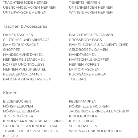
TRACHTENMODE HERREN
T-SHIRTS HERREN
ÜBERGANGSJACKEN HERREN
UNTERHEMDEN HERREN
UNTERWÄSCHE HERREN
WINTERJACKEN HERREN
Taschen & Accessoires
DAMENTASCHEN
BAUCHTASCHEN DAMEN
CLUTCHES UND MINIBAGS
CROSSBODY BAGS
DAMENRUCKSÄCKE
DAMENSCHALS & DAMENTÜCHER
SHOPPER
GELDBÖRSEN DAMEN
HANDSCHUHE DAMEN
HANDTASCHEN
HERREN REISETASCHEN
HARTSCHALENKOFFER
KOFFER UND TROLLEYS
HERREN KOFFER
HERREN KULTURBEUTEL
LAPTOPTASCHEN
REISEGEPÄCK DAMEN
RUCKSÄCKE HERREN
BAUCH- & GÜRTELTASCHEN
TOTE BAG
Kinder
BILDERBÜCHER
FEDERMAPPEN
HÖRSPIELBOXEN
HÖRSPIELE & FIGUREN
HÖRSPIEL ZUBEHÖR
JAUSENBOX & KINDER LUNCHBOX
JUGENDBÜCHER
KINDERBÜCHER
KINDERGARTENRUCKSACK | KINDERGARTENBEUTEL
KUSCHELTIERE
SACHBÜCHER & KINDERLEXIKA
SCHULTASCHEN
TURNBEUTEL & SPORTTASCHEN
WEIHNACHTSKINDERBÜCHER
KLEIDER