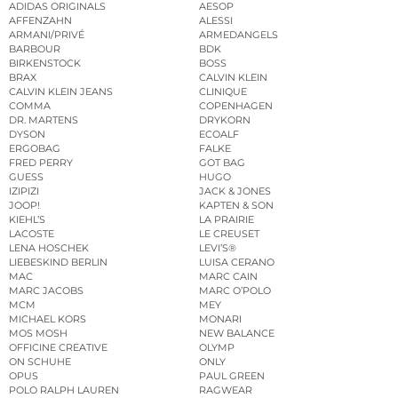
ADIDAS ORIGINALS
AESOP
AFFENZAHN
ALESSI
ARMANI/PRIVÉ
ARMEDANGELS
BARBOUR
BDK
BIRKENSTOCK
BOSS
BRAX
CALVIN KLEIN
CALVIN KLEIN JEANS
CLINIQUE
COMMA
COPENHAGEN
DR. MARTENS
DRYKORN
DYSON
ECOALF
ERGOBAG
FALKE
FRED PERRY
GOT BAG
GUESS
HUGO
IZIPIZI
JACK & JONES
JOOP!
KAPTEN & SON
KIEHL’S
LA PRAIRIE
LACOSTE
LE CREUSET
LENA HOSCHEK
LEVI’S®
LIEBESKIND BERLIN
LUISA CERANO
MAC
MARC CAIN
MARC JACOBS
MARC O’POLO
MCM
MEY
MICHAEL KORS
MONARI
MOS MOSH
NEW BALANCE
OFFICINE CREATIVE
OLYMP
ON SCHUHE
ONLY
OPUS
PAUL GREEN
POLO RALPH LAUREN
RAGWEAR