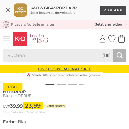
K&Ö & GIGASPORT APP
ZUR APP
Jetzt kostenlos downloaden
Pluscard Vorteile erhalten
KOSTENLOSER VERSAND* & RÜCKVERSAND
Jetzt anmelden
UNSERE APP
CLICK &
CLICK &
COLLECT
RESERVE
BIS ZU -50% IM FINAL SALE
Beliebt!
6 Personen sehen sich diesen Artikel gerade an
DEAL
HYPEDROP
Bluse HDPRUE
23,99
39,99
Jetzt
sparen
UVP
inkl. Mwst zzgl.
Versandkosten
Farbe:
Blau