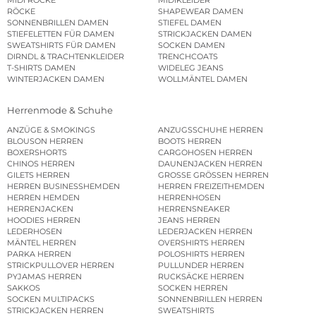
RÖCKE
SHAPEWEAR DAMEN
SONNENBRILLEN DAMEN
STIEFEL DAMEN
STIEFELETTEN FÜR DAMEN
STRICKJACKEN DAMEN
SWEATSHIRTS FÜR DAMEN
SOCKEN DAMEN
DIRNDL & TRACHTENKLEIDER
TRENCHCOATS
T-SHIRTS DAMEN
WIDELEG JEANS
WINTERJACKEN DAMEN
WOLLMÄNTEL DAMEN
Herrenmode & Schuhe
ANZÜGE & SMOKINGS
ANZUGSSCHUHE HERREN
BLOUSON HERREN
BOOTS HERREN
BOXERSHORTS
CARGOHOSEN HERREN
CHINOS HERREN
DAUNENJACKEN HERREN
GILETS HERREN
GROSSE GRÖSSEN HERREN
HERREN BUSINESSHEMDEN
HERREN FREIZEITHEMDEN
HERREN HEMDEN
HERRENHOSEN
HERRENJACKEN
HERRENSNEAKER
HOODIES HERREN
JEANS HERREN
LEDERHOSEN
LEDERJACKEN HERREN
MÄNTEL HERREN
OVERSHIRTS HERREN
PARKA HERREN
POLOSHIRTS HERREN
STRICKPULLOVER HERREN
PULLUNDER HERREN
PYJAMAS HERREN
RUCKSÄCKE HERREN
SAKKOS
SOCKEN HERREN
SOCKEN MULTIPACKS
SONNENBRILLEN HERREN
STRICKJACKEN HERREN
SWEATSHIRTS