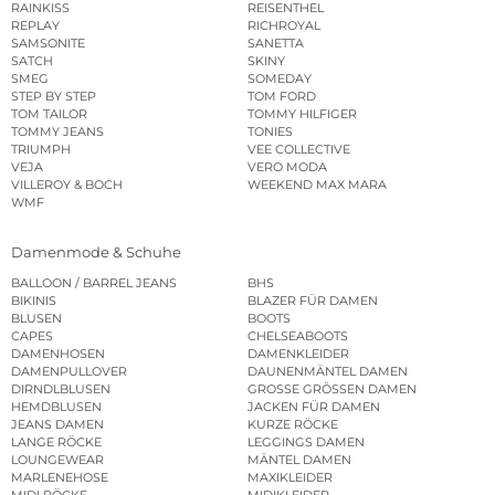
RAINKISS
REISENTHEL
REPLAY
RICHROYAL
SAMSONITE
SANETTA
SATCH
SKINY
SMEG
SOMEDAY
STEP BY STEP
TOM FORD
TOM TAILOR
TOMMY HILFIGER
TOMMY JEANS
TONIES
TRIUMPH
VEE COLLECTIVE
VEJA
VERO MODA
VILLEROY & BOCH
WEEKEND MAX MARA
WMF
Damenmode & Schuhe
BALLOON / BARREL JEANS
BHS
BIKINIS
BLAZER FÜR DAMEN
BLUSEN
BOOTS
CAPES
CHELSEABOOTS
DAMENHOSEN
DAMENKLEIDER
DAMENPULLOVER
DAUNENMÄNTEL DAMEN
DIRNDLBLUSEN
GROSSE GRÖSSEN DAMEN
HEMDBLUSEN
JACKEN FÜR DAMEN
JEANS DAMEN
KURZE RÖCKE
LANGE RÖCKE
LEGGINGS DAMEN
LOUNGEWEAR
MÄNTEL DAMEN
MARLENEHOSE
MAXIKLEIDER
MIDI RÖCKE
MIDIKLEIDER