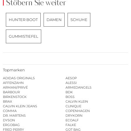
Stöbern Sie weiter
HUNTER BOOT
DAMEN
SCHUHE
GUMMISTIEFEL
Topmarken
ADIDAS ORIGINALS
AESOP
AFFENZAHN
ALESSI
ARMANI/PRIVÉ
ARMEDANGELS
BARBOUR
BDK
BIRKENSTOCK
BOSS
BRAX
CALVIN KLEIN
CALVIN KLEIN JEANS
CLINIQUE
COMMA
COPENHAGEN
DR. MARTENS
DRYKORN
DYSON
ECOALF
ERGOBAG
FALKE
FRED PERRY
GOT BAG