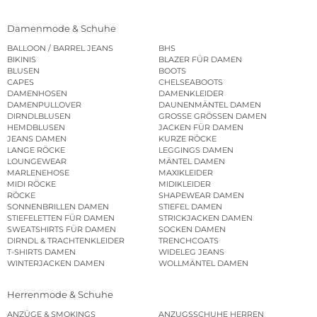
Damenmode & Schuhe
BALLOON / BARREL JEANS
BHS
BIKINIS
BLAZER FÜR DAMEN
BLUSEN
BOOTS
CAPES
CHELSEABOOTS
DAMENHOSEN
DAMENKLEIDER
DAMENPULLOVER
DAUNENMÄNTEL DAMEN
DIRNDLBLUSEN
GROSSE GRÖSSEN DAMEN
HEMDBLUSEN
JACKEN FÜR DAMEN
JEANS DAMEN
KURZE RÖCKE
LANGE RÖCKE
LEGGINGS DAMEN
LOUNGEWEAR
MÄNTEL DAMEN
MARLENEHOSE
MAXIKLEIDER
MIDI RÖCKE
MIDIKLEIDER
RÖCKE
SHAPEWEAR DAMEN
SONNENBRILLEN DAMEN
STIEFEL DAMEN
STIEFELETTEN FÜR DAMEN
STRICKJACKEN DAMEN
SWEATSHIRTS FÜR DAMEN
SOCKEN DAMEN
DIRNDL & TRACHTENKLEIDER
TRENCHCOATS
T-SHIRTS DAMEN
WIDELEG JEANS
WINTERJACKEN DAMEN
WOLLMÄNTEL DAMEN
Herrenmode & Schuhe
ANZÜGE & SMOKINGS
ANZUGSSCHUHE HERREN