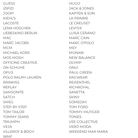
GUESS
HUGO
IZIPIZI
JACK & JONES
JOOP!
KAPTEN & SON
KIEHL’S
LA PRAIRIE
LACOSTE
LE CREUSET
LENA HOSCHEK
LEVI’S®
LIEBESKIND BERLIN
LUISA CERANO
MAC
MARC CAIN
MARC JACOBS
MARC O’POLO
MCM
MEY
MICHAEL KORS
MONARI
MOS MOSH
NEW BALANCE
OFFICINE CREATIVE
OLYMP
ON SCHUHE
ONLY
OPUS
PAUL GREEN
POLO RALPH LAUREN
RAGWEAR
RAINKISS
REISENTHEL
REPLAY
RICHROYAL
SAMSONITE
SANETTA
SATCH
SKINY
SMEG
SOMEDAY
STEP BY STEP
TOM FORD
TOM TAILOR
TOMMY HILFIGER
TOMMY JEANS
TONIES
TRIUMPH
VEE COLLECTIVE
VEJA
VERO MODA
VILLEROY & BOCH
WEEKEND MAX MARA
WMF