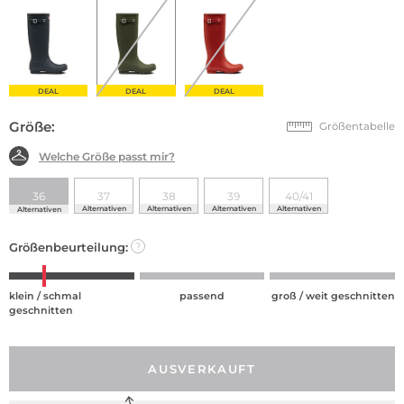
DEAL
DEAL
DEAL
Größe:
Größentabelle
Welche Größe passt mir?
36
37
38
39
40/41
Alternativen
Alternativen
Alternativen
Alternativen
Alternativen
Größenbeurteilung:
?
klein / schmal
passend
groß / weit geschnitten
geschnitten
AUSVERKAUFT