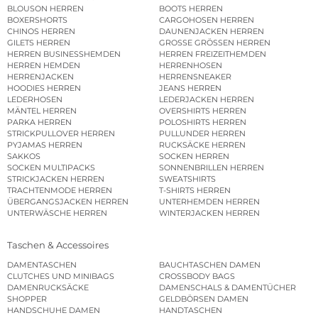
BLOUSON HERREN
BOOTS HERREN
BOXERSHORTS
CARGOHOSEN HERREN
CHINOS HERREN
DAUNENJACKEN HERREN
GILETS HERREN
GROSSE GRÖSSEN HERREN
HERREN BUSINESSHEMDEN
HERREN FREIZEITHEMDEN
HERREN HEMDEN
HERRENHOSEN
HERRENJACKEN
HERRENSNEAKER
HOODIES HERREN
JEANS HERREN
LEDERHOSEN
LEDERJACKEN HERREN
MÄNTEL HERREN
OVERSHIRTS HERREN
PARKA HERREN
POLOSHIRTS HERREN
STRICKPULLOVER HERREN
PULLUNDER HERREN
PYJAMAS HERREN
RUCKSÄCKE HERREN
SAKKOS
SOCKEN HERREN
SOCKEN MULTIPACKS
SONNENBRILLEN HERREN
STRICKJACKEN HERREN
SWEATSHIRTS
TRACHTENMODE HERREN
T-SHIRTS HERREN
ÜBERGANGSJACKEN HERREN
UNTERHEMDEN HERREN
UNTERWÄSCHE HERREN
WINTERJACKEN HERREN
Taschen & Accessoires
DAMENTASCHEN
BAUCHTASCHEN DAMEN
CLUTCHES UND MINIBAGS
CROSSBODY BAGS
DAMENRUCKSÄCKE
DAMENSCHALS & DAMENTÜCHER
SHOPPER
GELDBÖRSEN DAMEN
HANDSCHUHE DAMEN
HANDTASCHEN