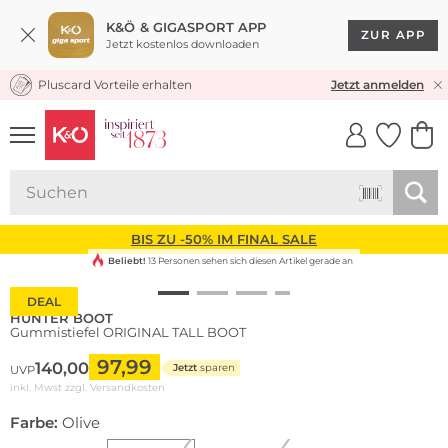
K&Ö & GIGASPORT APP
ZUR APP
Jetzt kostenlos downloaden
Pluscard Vorteile erhalten
KOSTENLOSER VERSAND* & RÜCKVERSAND
Jetzt anmelden
UNSERE APP
CLICK &
CLICK &
COLLECT
RESERVE
BIS ZU -50% IM FINAL SALE
Beliebt!
13 Personen sehen sich diesen Artikel gerade an
DEAL
HUNTER BOOT
Gummistiefel ORIGINAL TALL BOOT
97,99
140,00
Jetzt
sparen
UVP
inkl. Mwst zzgl.
Versandkosten
Farbe:
Olive