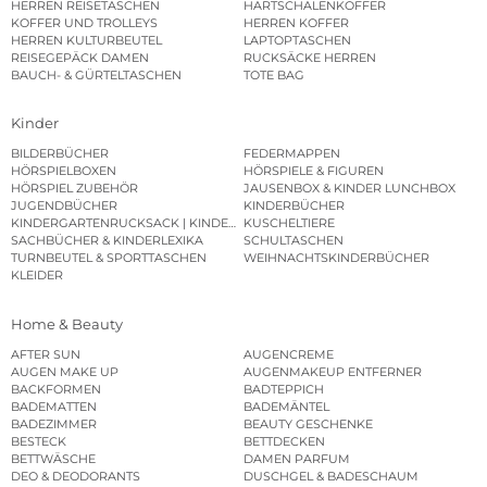
HERREN REISETASCHEN
HARTSCHALENKOFFER
KOFFER UND TROLLEYS
HERREN KOFFER
HERREN KULTURBEUTEL
LAPTOPTASCHEN
REISEGEPÄCK DAMEN
RUCKSÄCKE HERREN
BAUCH- & GÜRTELTASCHEN
TOTE BAG
Kinder
BILDERBÜCHER
FEDERMAPPEN
HÖRSPIELBOXEN
HÖRSPIELE & FIGUREN
HÖRSPIEL ZUBEHÖR
JAUSENBOX & KINDER LUNCHBOX
JUGENDBÜCHER
KINDERBÜCHER
KINDERGARTENRUCKSACK | KINDERGARTENBEUTEL
KUSCHELTIERE
SACHBÜCHER & KINDERLEXIKA
SCHULTASCHEN
TURNBEUTEL & SPORTTASCHEN
WEIHNACHTSKINDERBÜCHER
KLEIDER
Home & Beauty
AFTER SUN
AUGENCREME
AUGEN MAKE UP
AUGENMAKEUP ENTFERNER
BACKFORMEN
BADTEPPICH
BADEMATTEN
BADEMÄNTEL
BADEZIMMER
BEAUTY GESCHENKE
BESTECK
BETTDECKEN
BETTWÄSCHE
DAMEN PARFUM
DEO & DEODORANTS
DUSCHGEL & BADESCHAUM