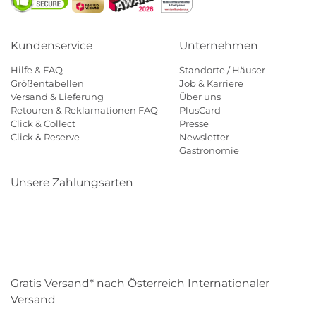
Kundenservice
Unternehmen
Hilfe & FAQ
Standorte / Häuser
Größentabellen
Job & Karriere
Versand & Lieferung
Über uns
Retouren & Reklamationen FAQ
PlusCard
Click & Collect
Presse
Click & Reserve
Newsletter
Gastronomie
Unsere Zahlungsarten
Klarna
Paypal
Mastercard
Visa
Diners
Eps
Shop
Applepay
Amazon
Gratis Versand* nach Österreich Internationaler
Versand