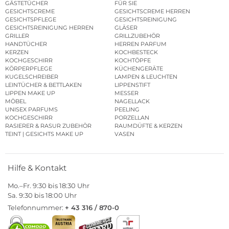
GÄSTETÜCHER
FÜR SIE
GESICHTSCREME
GESICHTSCREME HERREN
GESICHTSPFLEGE
GESICHTSREINIGUNG
GESICHTSREINIGUNG HERREN
GLÄSER
GRILLER
GRILLZUBEHÖR
HANDTÜCHER
HERREN PARFUM
KERZEN
KOCHBESTECK
KOCHGESCHIRR
KOCHTÖPFE
KÖRPERPFLEGE
KÜCHENGERÄTE
KUGELSCHREIBER
LAMPEN & LEUCHTEN
LEINTÜCHER & BETTLAKEN
LIPPENSTIFT
LIPPEN MAKE UP
MESSER
MÖBEL
NAGELLACK
UNISEX PARFUMS
PEELING
KOCHGESCHIRR
PORZELLAN
RASIERER & RASUR ZUBEHÖR
RAUMDÜFTE & KERZEN
TEINT | GESICHTS MAKE UP
VASEN
Hilfe & Kontakt
Mo.–Fr. 9:30 bis 18:30 Uhr
Sa. 9:30 bis 18:00 Uhr
Telefonnummer:
+ 43 316 / 870-0