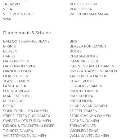
TRIUMPH
VEE COLLECTIVE
VEJA
VERO MODA
VILLEROY & BOCH
WEEKEND MAX MARA
WMF
Damenmode & Schuhe
BALLOON / BARREL JEANS
BHS
BIKINIS
BLAZER FÜR DAMEN
BLUSEN
BOOTS
CAPES
CHELSEABOOTS
DAMENHOSEN
DAMENKLEIDER
DAMENPULLOVER
DAUNENMÄNTEL DAMEN
DIRNDLBLUSEN
GROSSE GRÖSSEN DAMEN
HEMDBLUSEN
JACKEN FÜR DAMEN
JEANS DAMEN
KURZE RÖCKE
LANGE RÖCKE
LEGGINGS DAMEN
LOUNGEWEAR
MÄNTEL DAMEN
MARLENEHOSE
MAXIKLEIDER
MIDI RÖCKE
MIDIKLEIDER
RÖCKE
SHAPEWEAR DAMEN
SONNENBRILLEN DAMEN
STIEFEL DAMEN
STIEFELETTEN FÜR DAMEN
STRICKJACKEN DAMEN
SWEATSHIRTS FÜR DAMEN
SOCKEN DAMEN
DIRNDL & TRACHTENKLEIDER
TRENCHCOATS
T-SHIRTS DAMEN
WIDELEG JEANS
WINTERJACKEN DAMEN
WOLLMÄNTEL DAMEN