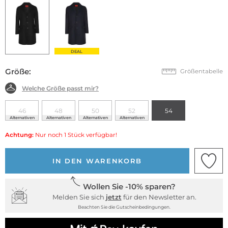
DEAL
Größe:
Größentabelle
Welche Größe passt mir?
46
48
50
52
54
Alternativen
Alternativen
Alternativen
Alternativen
Achtung:
Nur noch 1 Stück verfügbar!
IN DEN WARENKORB
Wollen Sie -10% sparen?
Melden Sie sich
jetzt
für den Newsletter an.
Beachten Sie die Gutscheinbedingungen.