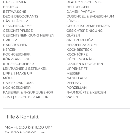
BADEZIMMER
BEAUTY GESCHENKE
BESTECK
BETTDECKEN
BETTWÄSCHE
DAMEN PARFUM
DEO & DEODORANTS
DUSCHGEL & BADESCHAUM
GÄSTETÜCHER
FÜR SIE
GESICHTSCREME
GESICHTSCREME HERREN
GESICHTSPFLEGE
GESICHTSREINIGUNG
GESICHTSREINIGUNG HERREN
GLÄSER
GRILLER
GRILLZUBEHÖR
HANDTÜCHER
HERREN PARFUM
KERZEN
KOCHBESTECK
KOCHGESCHIRR
KOCHTÖPFE
KÖRPERPFLEGE
KÜCHENGERÄTE
KUGELSCHREIBER
LAMPEN & LEUCHTEN
LEINTÜCHER & BETTLAKEN
LIPPENSTIFT
LIPPEN MAKE UP
MESSER
MÖBEL
NAGELLACK
UNISEX PARFUMS
PEELING
KOCHGESCHIRR
PORZELLAN
RASIERER & RASUR ZUBEHÖR
RAUMDÜFTE & KERZEN
TEINT | GESICHTS MAKE UP
VASEN
Hilfe & Kontakt
Mo.–Fr. 9:30 bis 18:30 Uhr
Sa. 9:30 bis 18:00 Uhr