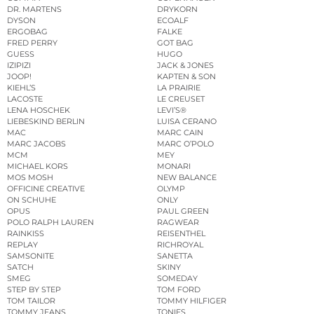
DR. MARTENS
DRYKORN
DYSON
ECOALF
ERGOBAG
FALKE
FRED PERRY
GOT BAG
GUESS
HUGO
IZIPIZI
JACK & JONES
JOOP!
KAPTEN & SON
KIEHL’S
LA PRAIRIE
LACOSTE
LE CREUSET
LENA HOSCHEK
LEVI’S®
LIEBESKIND BERLIN
LUISA CERANO
MAC
MARC CAIN
MARC JACOBS
MARC O’POLO
MCM
MEY
MICHAEL KORS
MONARI
MOS MOSH
NEW BALANCE
OFFICINE CREATIVE
OLYMP
ON SCHUHE
ONLY
OPUS
PAUL GREEN
POLO RALPH LAUREN
RAGWEAR
RAINKISS
REISENTHEL
REPLAY
RICHROYAL
SAMSONITE
SANETTA
SATCH
SKINY
SMEG
SOMEDAY
STEP BY STEP
TOM FORD
TOM TAILOR
TOMMY HILFIGER
TOMMY JEANS
TONIES