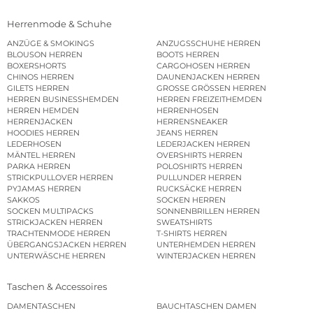
Herrenmode & Schuhe
ANZÜGE & SMOKINGS
ANZUGSSCHUHE HERREN
BLOUSON HERREN
BOOTS HERREN
BOXERSHORTS
CARGOHOSEN HERREN
CHINOS HERREN
DAUNENJACKEN HERREN
GILETS HERREN
GROSSE GRÖSSEN HERREN
HERREN BUSINESSHEMDEN
HERREN FREIZEITHEMDEN
HERREN HEMDEN
HERRENHOSEN
HERRENJACKEN
HERRENSNEAKER
HOODIES HERREN
JEANS HERREN
LEDERHOSEN
LEDERJACKEN HERREN
MÄNTEL HERREN
OVERSHIRTS HERREN
PARKA HERREN
POLOSHIRTS HERREN
STRICKPULLOVER HERREN
PULLUNDER HERREN
PYJAMAS HERREN
RUCKSÄCKE HERREN
SAKKOS
SOCKEN HERREN
SOCKEN MULTIPACKS
SONNENBRILLEN HERREN
STRICKJACKEN HERREN
SWEATSHIRTS
TRACHTENMODE HERREN
T-SHIRTS HERREN
ÜBERGANGSJACKEN HERREN
UNTERHEMDEN HERREN
UNTERWÄSCHE HERREN
WINTERJACKEN HERREN
Taschen & Accessoires
DAMENTASCHEN
BAUCHTASCHEN DAMEN