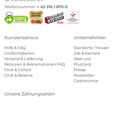
Telefonnummer:
+ 43 316 / 870-0
Kundenservice
Unternehmen
Hilfe & FAQ
Standorte / Häuser
Größentabellen
Job & Karriere
Versand & Lieferung
Über uns
Retouren & Reklamationen FAQ
PlusCard
Click & Collect
Presse
Click & Reserve
Newsletter
Gastronomie
Unsere Zahlungsarten
Klarna
Paypal
Mastercard
Visa
Diners
Eps
Shop
Applepay
Amazon