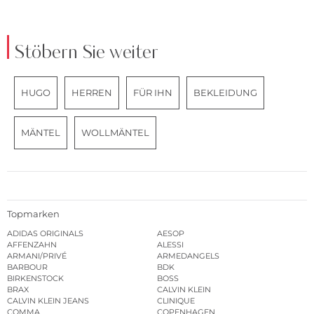
Stöbern Sie weiter
HUGO
HERREN
FÜR IHN
BEKLEIDUNG
MÄNTEL
WOLLMÄNTEL
Topmarken
ADIDAS ORIGINALS
AESOP
AFFENZAHN
ALESSI
ARMANI/PRIVÉ
ARMEDANGELS
BARBOUR
BDK
BIRKENSTOCK
BOSS
BRAX
CALVIN KLEIN
CALVIN KLEIN JEANS
CLINIQUE
COMMA
COPENHAGEN