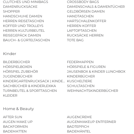
CLUTCHES UND MINIBAGS
CROSSBODY BAGS
DAMENRUCKSÄCKE
DAMENSCHALS & DAMENTÜCHER
SHOPPER
GELDBÖRSEN DAMEN
HANDSCHUHE DAMEN
HANDTASCHEN
HERREN REISETASCHEN
HARTSCHALENKOFFER
KOFFER UND TROLLEYS
HERREN KOFFER
HERREN KULTURBEUTEL
LAPTOPTASCHEN
REISEGEPÄCK DAMEN
RUCKSÄCKE HERREN
BAUCH- & GÜRTELTASCHEN
TOTE BAG
Kinder
BILDERBÜCHER
FEDERMAPPEN
HÖRSPIELBOXEN
HÖRSPIELE & FIGUREN
HÖRSPIEL ZUBEHÖR
JAUSENBOX & KINDER LUNCHBOX
JUGENDBÜCHER
KINDERBÜCHER
KINDERGARTENRUCKSACK | KINDERGARTENBEUTEL
KUSCHELTIERE
SACHBÜCHER & KINDERLEXIKA
SCHULTASCHEN
TURNBEUTEL & SPORTTASCHEN
WEIHNACHTSKINDERBÜCHER
KLEIDER
Home & Beauty
AFTER SUN
AUGENCREME
AUGEN MAKE UP
AUGENMAKEUP ENTFERNER
BACKFORMEN
BADTEPPICH
BADEMATTEN
BADEMÄNTEL