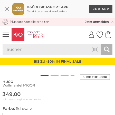
K&Ö & GIGASPORT APP
ZUR APP
Jetzt kostenlos downloaden
Pluscard Vorteile erhalten
KOSTENLOSER VERSAND* & RÜCKVERSAND
Jetzt anmelden
UNSERE APP
CLICK &
CLICK &
COLLECT
RESERVE
BIS ZU -50% IM FINAL SALE
SHOP THE LOOK
HUGO
Wollmantel MIGOR
349,00
inkl. Mwst zzgl.
Versandkosten
Farbe:
Schwarz