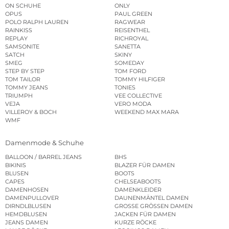
ON SCHUHE
ONLY
OPUS
PAUL GREEN
POLO RALPH LAUREN
RAGWEAR
RAINKISS
REISENTHEL
REPLAY
RICHROYAL
SAMSONITE
SANETTA
SATCH
SKINY
SMEG
SOMEDAY
STEP BY STEP
TOM FORD
TOM TAILOR
TOMMY HILFIGER
TOMMY JEANS
TONIES
TRIUMPH
VEE COLLECTIVE
VEJA
VERO MODA
VILLEROY & BOCH
WEEKEND MAX MARA
WMF
Damenmode & Schuhe
BALLOON / BARREL JEANS
BHS
BIKINIS
BLAZER FÜR DAMEN
BLUSEN
BOOTS
CAPES
CHELSEABOOTS
DAMENHOSEN
DAMENKLEIDER
DAMENPULLOVER
DAUNENMÄNTEL DAMEN
DIRNDLBLUSEN
GROSSE GRÖSSEN DAMEN
HEMDBLUSEN
JACKEN FÜR DAMEN
JEANS DAMEN
KURZE RÖCKE