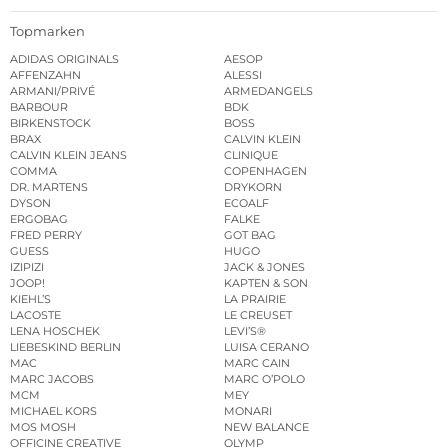
Topmarken
ADIDAS ORIGINALS
AESOP
AFFENZAHN
ALESSI
ARMANI/PRIVÉ
ARMEDANGELS
BARBOUR
BDK
BIRKENSTOCK
BOSS
BRAX
CALVIN KLEIN
CALVIN KLEIN JEANS
CLINIQUE
COMMA
COPENHAGEN
DR. MARTENS
DRYKORN
DYSON
ECOALF
ERGOBAG
FALKE
FRED PERRY
GOT BAG
GUESS
HUGO
IZIPIZI
JACK & JONES
JOOP!
KAPTEN & SON
KIEHL’S
LA PRAIRIE
LACOSTE
LE CREUSET
LENA HOSCHEK
LEVI’S®
LIEBESKIND BERLIN
LUISA CERANO
MAC
MARC CAIN
MARC JACOBS
MARC O’POLO
MCM
MEY
MICHAEL KORS
MONARI
MOS MOSH
NEW BALANCE
OFFICINE CREATIVE
OLYMP