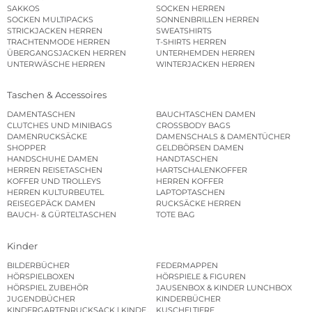
SAKKOS
SOCKEN HERREN
SOCKEN MULTIPACKS
SONNENBRILLEN HERREN
STRICKJACKEN HERREN
SWEATSHIRTS
TRACHTENMODE HERREN
T-SHIRTS HERREN
ÜBERGANGSJACKEN HERREN
UNTERHEMDEN HERREN
UNTERWÄSCHE HERREN
WINTERJACKEN HERREN
Taschen & Accessoires
DAMENTASCHEN
BAUCHTASCHEN DAMEN
CLUTCHES UND MINIBAGS
CROSSBODY BAGS
DAMENRUCKSÄCKE
DAMENSCHALS & DAMENTÜCHER
SHOPPER
GELDBÖRSEN DAMEN
HANDSCHUHE DAMEN
HANDTASCHEN
HERREN REISETASCHEN
HARTSCHALENKOFFER
KOFFER UND TROLLEYS
HERREN KOFFER
HERREN KULTURBEUTEL
LAPTOPTASCHEN
REISEGEPÄCK DAMEN
RUCKSÄCKE HERREN
BAUCH- & GÜRTELTASCHEN
TOTE BAG
Kinder
BILDERBÜCHER
FEDERMAPPEN
HÖRSPIELBOXEN
HÖRSPIELE & FIGUREN
HÖRSPIEL ZUBEHÖR
JAUSENBOX & KINDER LUNCHBOX
JUGENDBÜCHER
KINDERBÜCHER
KINDERGARTENRUCKSACK | KINDERGARTENBEUTEL
KUSCHELTIERE