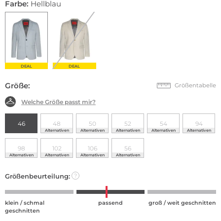
Farbe:
Hellblau
DEAL
DEAL
Größe:
Größentabelle
Welche Größe passt mir?
46
48
50
52
54
94
Alternativen
Alternativen
Alternativen
Alternativen
Alternativen
98
102
106
56
Alternativen
Alternativen
Alternativen
Alternativen
Größenbeurteilung:
?
klein / schmal
passend
groß / weit geschnitten
geschnitten