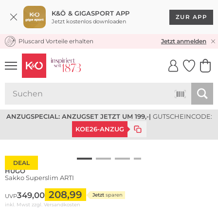
K&Ö & GIGASPORT APP
ZUR APP
Jetzt kostenlos downloaden
Pluscard Vorteile erhalten
KOSTENLOSER VERSAND* & RÜCKVERSAND
Jetzt anmelden
UNSERE APP
CLICK &
CLICK &
COLLECT
RESERVE
ANZUGSPECIAL: ANZUGSET JETZT UM 199,-
|
GUTSCHEINCODE:
KOE26-ANZUG
DEAL
HUGO
Sakko Superslim ARTI
208,99
349,00
Jetzt
sparen
UVP
inkl. Mwst zzgl.
Versandkosten