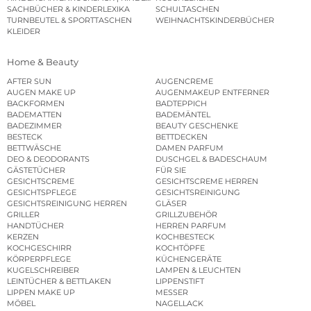
SACHBÜCHER & KINDERLEXIKA
SCHULTASCHEN
TURNBEUTEL & SPORTTASCHEN
WEIHNACHTSKINDERBÜCHER
KLEIDER
Home & Beauty
AFTER SUN
AUGENCREME
AUGEN MAKE UP
AUGENMAKEUP ENTFERNER
BACKFORMEN
BADTEPPICH
BADEMATTEN
BADEMÄNTEL
BADEZIMMER
BEAUTY GESCHENKE
BESTECK
BETTDECKEN
BETTWÄSCHE
DAMEN PARFUM
DEO & DEODORANTS
DUSCHGEL & BADESCHAUM
GÄSTETÜCHER
FÜR SIE
GESICHTSCREME
GESICHTSCREME HERREN
GESICHTSPFLEGE
GESICHTSREINIGUNG
GESICHTSREINIGUNG HERREN
GLÄSER
GRILLER
GRILLZUBEHÖR
HANDTÜCHER
HERREN PARFUM
KERZEN
KOCHBESTECK
KOCHGESCHIRR
KOCHTÖPFE
KÖRPERPFLEGE
KÜCHENGERÄTE
KUGELSCHREIBER
LAMPEN & LEUCHTEN
LEINTÜCHER & BETTLAKEN
LIPPENSTIFT
LIPPEN MAKE UP
MESSER
MÖBEL
NAGELLACK