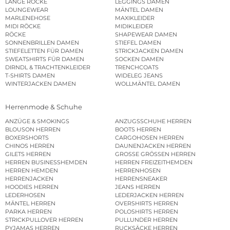
LANGE RÖCKE
LEGGINGS DAMEN
LOUNGEWEAR
MÄNTEL DAMEN
MARLENEHOSE
MAXIKLEIDER
MIDI RÖCKE
MIDIKLEIDER
RÖCKE
SHAPEWEAR DAMEN
SONNENBRILLEN DAMEN
STIEFEL DAMEN
STIEFELETTEN FÜR DAMEN
STRICKJACKEN DAMEN
SWEATSHIRTS FÜR DAMEN
SOCKEN DAMEN
DIRNDL & TRACHTENKLEIDER
TRENCHCOATS
T-SHIRTS DAMEN
WIDELEG JEANS
WINTERJACKEN DAMEN
WOLLMÄNTEL DAMEN
Herrenmode & Schuhe
ANZÜGE & SMOKINGS
ANZUGSSCHUHE HERREN
BLOUSON HERREN
BOOTS HERREN
BOXERSHORTS
CARGOHOSEN HERREN
CHINOS HERREN
DAUNENJACKEN HERREN
GILETS HERREN
GROSSE GRÖSSEN HERREN
HERREN BUSINESSHEMDEN
HERREN FREIZEITHEMDEN
HERREN HEMDEN
HERRENHOSEN
HERRENJACKEN
HERRENSNEAKER
HOODIES HERREN
JEANS HERREN
LEDERHOSEN
LEDERJACKEN HERREN
MÄNTEL HERREN
OVERSHIRTS HERREN
PARKA HERREN
POLOSHIRTS HERREN
STRICKPULLOVER HERREN
PULLUNDER HERREN
PYJAMAS HERREN
RUCKSÄCKE HERREN