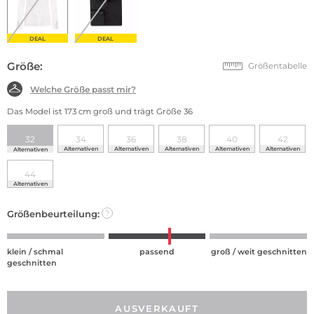
DEAL
DEAL
Größe:
Größentabelle
Welche Größe passt mir?
Das Model ist 173 cm groß und trägt Größe 36
32
34
36
38
40
42
Alternativen
Alternativen
Alternativen
Alternativen
Alternativen
Alternativen
44
Alternativen
Größenbeurteilung:
?
klein / schmal
passend
groß / weit geschnitten
geschnitten
AUSVERKAUFT