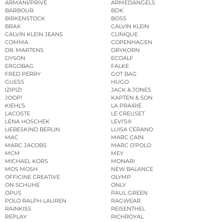
ARMANI/PRIVÉ
ARMEDANGELS
BARBOUR
BDK
BIRKENSTOCK
BOSS
BRAX
CALVIN KLEIN
CALVIN KLEIN JEANS
CLINIQUE
COMMA
COPENHAGEN
DR. MARTENS
DRYKORN
DYSON
ECOALF
ERGOBAG
FALKE
FRED PERRY
GOT BAG
GUESS
HUGO
IZIPIZI
JACK & JONES
JOOP!
KAPTEN & SON
KIEHL’S
LA PRAIRIE
LACOSTE
LE CREUSET
LENA HOSCHEK
LEVI’S®
LIEBESKIND BERLIN
LUISA CERANO
MAC
MARC CAIN
MARC JACOBS
MARC O’POLO
MCM
MEY
MICHAEL KORS
MONARI
MOS MOSH
NEW BALANCE
OFFICINE CREATIVE
OLYMP
ON SCHUHE
ONLY
OPUS
PAUL GREEN
POLO RALPH LAUREN
RAGWEAR
RAINKISS
REISENTHEL
REPLAY
RICHROYAL