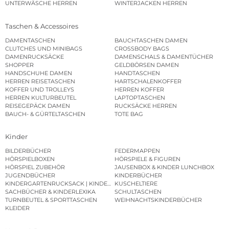
UNTERWÄSCHE HERREN
WINTERJACKEN HERREN
Taschen & Accessoires
DAMENTASCHEN
BAUCHTASCHEN DAMEN
CLUTCHES UND MINIBAGS
CROSSBODY BAGS
DAMENRUCKSÄCKE
DAMENSCHALS & DAMENTÜCHER
SHOPPER
GELDBÖRSEN DAMEN
HANDSCHUHE DAMEN
HANDTASCHEN
HERREN REISETASCHEN
HARTSCHALENKOFFER
KOFFER UND TROLLEYS
HERREN KOFFER
HERREN KULTURBEUTEL
LAPTOPTASCHEN
REISEGEPÄCK DAMEN
RUCKSÄCKE HERREN
BAUCH- & GÜRTELTASCHEN
TOTE BAG
Kinder
BILDERBÜCHER
FEDERMAPPEN
HÖRSPIELBOXEN
HÖRSPIELE & FIGUREN
HÖRSPIEL ZUBEHÖR
JAUSENBOX & KINDER LUNCHBOX
JUGENDBÜCHER
KINDERBÜCHER
KINDERGARTENRUCKSACK | KINDERGARTENBEUTEL
KUSCHELTIERE
SACHBÜCHER & KINDERLEXIKA
SCHULTASCHEN
TURNBEUTEL & SPORTTASCHEN
WEIHNACHTSKINDERBÜCHER
KLEIDER