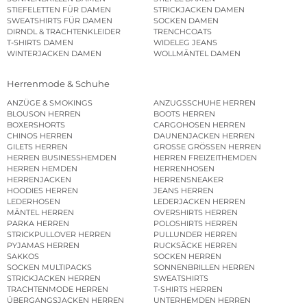
STIEFELETTEN FÜR DAMEN
STRICKJACKEN DAMEN
SWEATSHIRTS FÜR DAMEN
SOCKEN DAMEN
DIRNDL & TRACHTENKLEIDER
TRENCHCOATS
T-SHIRTS DAMEN
WIDELEG JEANS
WINTERJACKEN DAMEN
WOLLMÄNTEL DAMEN
Herrenmode & Schuhe
ANZÜGE & SMOKINGS
ANZUGSSCHUHE HERREN
BLOUSON HERREN
BOOTS HERREN
BOXERSHORTS
CARGOHOSEN HERREN
CHINOS HERREN
DAUNENJACKEN HERREN
GILETS HERREN
GROSSE GRÖSSEN HERREN
HERREN BUSINESSHEMDEN
HERREN FREIZEITHEMDEN
HERREN HEMDEN
HERRENHOSEN
HERRENJACKEN
HERRENSNEAKER
HOODIES HERREN
JEANS HERREN
LEDERHOSEN
LEDERJACKEN HERREN
MÄNTEL HERREN
OVERSHIRTS HERREN
PARKA HERREN
POLOSHIRTS HERREN
STRICKPULLOVER HERREN
PULLUNDER HERREN
PYJAMAS HERREN
RUCKSÄCKE HERREN
SAKKOS
SOCKEN HERREN
SOCKEN MULTIPACKS
SONNENBRILLEN HERREN
STRICKJACKEN HERREN
SWEATSHIRTS
TRACHTENMODE HERREN
T-SHIRTS HERREN
ÜBERGANGSJACKEN HERREN
UNTERHEMDEN HERREN