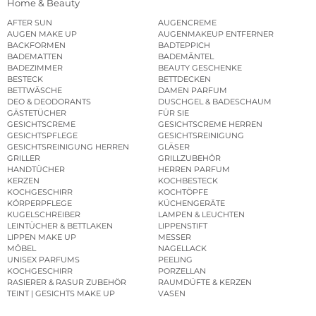
Home & Beauty
AFTER SUN
AUGENCREME
AUGEN MAKE UP
AUGENMAKEUP ENTFERNER
BACKFORMEN
BADTEPPICH
BADEMATTEN
BADEMÄNTEL
BADEZIMMER
BEAUTY GESCHENKE
BESTECK
BETTDECKEN
BETTWÄSCHE
DAMEN PARFUM
DEO & DEODORANTS
DUSCHGEL & BADESCHAUM
GÄSTETÜCHER
FÜR SIE
GESICHTSCREME
GESICHTSCREME HERREN
GESICHTSPFLEGE
GESICHTSREINIGUNG
GESICHTSREINIGUNG HERREN
GLÄSER
GRILLER
GRILLZUBEHÖR
HANDTÜCHER
HERREN PARFUM
KERZEN
KOCHBESTECK
KOCHGESCHIRR
KOCHTÖPFE
KÖRPERPFLEGE
KÜCHENGERÄTE
KUGELSCHREIBER
LAMPEN & LEUCHTEN
LEINTÜCHER & BETTLAKEN
LIPPENSTIFT
LIPPEN MAKE UP
MESSER
MÖBEL
NAGELLACK
UNISEX PARFUMS
PEELING
KOCHGESCHIRR
PORZELLAN
RASIERER & RASUR ZUBEHÖR
RAUMDÜFTE & KERZEN
TEINT | GESICHTS MAKE UP
VASEN