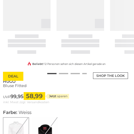
Beliebt!
12 Personen sehen sich diesen Artikel gerade an
SHOP THE LOOK
DEAL
HUGO
Bluse Fitted
58,99
99,95
Jetzt
sparen
UVP
inkl. Mwst zzgl.
Versandkosten
Farbe:
Weiss