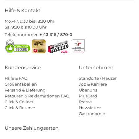
Hilfe & Kontakt
Mo.–Fr. 9:30 bis 18:30 Uhr
Sa. 9:30 bis 18:00 Uhr
Telefonnummer:
+ 43 316 / 870-0
Kundenservice
Unternehmen
Hilfe & FAQ
Standorte / Häuser
Größentabellen
Job & Karriere
Versand & Lieferung
Über uns
Retouren & Reklamationen FAQ
PlusCard
Click & Collect
Presse
Click & Reserve
Newsletter
Gastronomie
Unsere Zahlungsarten
Klarna
Paypal
Mastercard
Visa
Diners
Eps
Shop