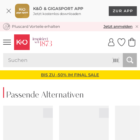
K&Ö & GIGASPORT APP
ZUR APP
Jetzt kostenlos downloaden
Pluscard Vorteile erhalten
KOSTENLOSER VERSAND* & RÜCKVERSAND
Jetzt anmelden
UNSERE APP
CLICK &
CLICK &
COLLECT
RESERVE
BIS ZU -50% IM FINAL SALE
Passende Alternativen