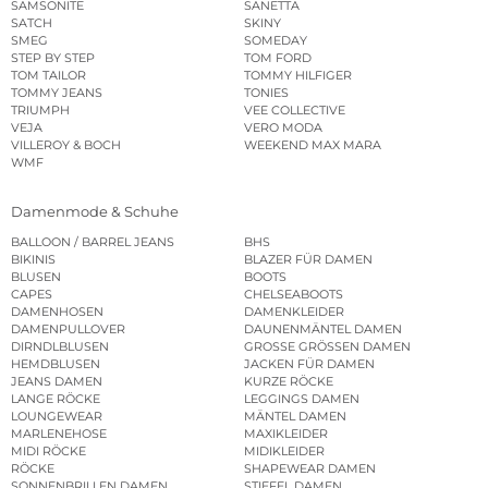
SAMSONITE
SANETTA
SATCH
SKINY
SMEG
SOMEDAY
STEP BY STEP
TOM FORD
TOM TAILOR
TOMMY HILFIGER
TOMMY JEANS
TONIES
TRIUMPH
VEE COLLECTIVE
VEJA
VERO MODA
VILLEROY & BOCH
WEEKEND MAX MARA
WMF
Damenmode & Schuhe
BALLOON / BARREL JEANS
BHS
BIKINIS
BLAZER FÜR DAMEN
BLUSEN
BOOTS
CAPES
CHELSEABOOTS
DAMENHOSEN
DAMENKLEIDER
DAMENPULLOVER
DAUNENMÄNTEL DAMEN
DIRNDLBLUSEN
GROSSE GRÖSSEN DAMEN
HEMDBLUSEN
JACKEN FÜR DAMEN
JEANS DAMEN
KURZE RÖCKE
LANGE RÖCKE
LEGGINGS DAMEN
LOUNGEWEAR
MÄNTEL DAMEN
MARLENEHOSE
MAXIKLEIDER
MIDI RÖCKE
MIDIKLEIDER
RÖCKE
SHAPEWEAR DAMEN
SONNENBRILLEN DAMEN
STIEFEL DAMEN