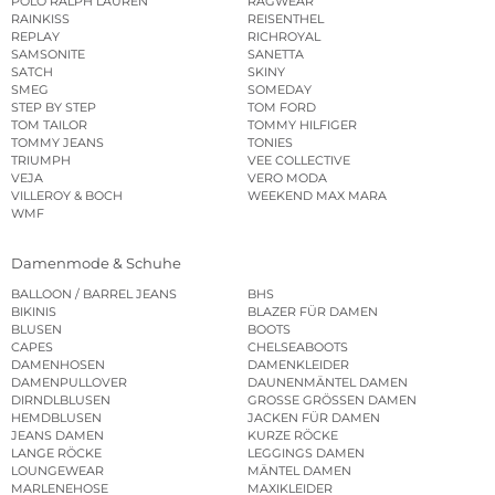
POLO RALPH LAUREN
RAGWEAR
RAINKISS
REISENTHEL
REPLAY
RICHROYAL
SAMSONITE
SANETTA
SATCH
SKINY
SMEG
SOMEDAY
STEP BY STEP
TOM FORD
TOM TAILOR
TOMMY HILFIGER
TOMMY JEANS
TONIES
TRIUMPH
VEE COLLECTIVE
VEJA
VERO MODA
VILLEROY & BOCH
WEEKEND MAX MARA
WMF
Damenmode & Schuhe
BALLOON / BARREL JEANS
BHS
BIKINIS
BLAZER FÜR DAMEN
BLUSEN
BOOTS
CAPES
CHELSEABOOTS
DAMENHOSEN
DAMENKLEIDER
DAMENPULLOVER
DAUNENMÄNTEL DAMEN
DIRNDLBLUSEN
GROSSE GRÖSSEN DAMEN
HEMDBLUSEN
JACKEN FÜR DAMEN
JEANS DAMEN
KURZE RÖCKE
LANGE RÖCKE
LEGGINGS DAMEN
LOUNGEWEAR
MÄNTEL DAMEN
MARLENEHOSE
MAXIKLEIDER