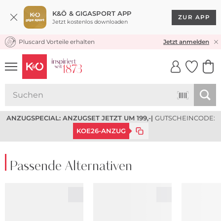
K&Ö & GIGASPORT APP
ZUR APP
Jetzt kostenlos downloaden
Pluscard Vorteile erhalten
KOSTENLOSER VERSAND* & RÜCKVERSAND
Jetzt anmelden
UNSERE APP
CLICK &
CLICK &
COLLECT
RESERVE
ANZUGSPECIAL: ANZUGSET JETZT UM 199,-
|
GUTSCHEINCODE:
KOE26-ANZUG
Passende Alternativen