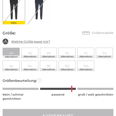
DEAL
Größe:
Größentabelle
Welche Größe passt mir?
44
46
48
50
52
54
Alternativen
Alternativen
Alternativen
Alternativen
Alternativen
Alternativen
56
94
98
102
106
Alternativen
Alternativen
Alternativen
Alternativen
Alternativen
Größenbeurteilung:
?
klein / schmal
passend
groß / weit geschnitten
geschnitten
AUSVERKAUFT