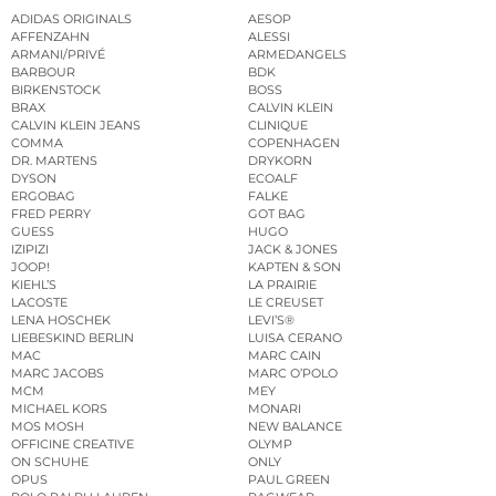
ADIDAS ORIGINALS
AESOP
AFFENZAHN
ALESSI
ARMANI/PRIVÉ
ARMEDANGELS
BARBOUR
BDK
BIRKENSTOCK
BOSS
BRAX
CALVIN KLEIN
CALVIN KLEIN JEANS
CLINIQUE
COMMA
COPENHAGEN
DR. MARTENS
DRYKORN
DYSON
ECOALF
ERGOBAG
FALKE
FRED PERRY
GOT BAG
GUESS
HUGO
IZIPIZI
JACK & JONES
JOOP!
KAPTEN & SON
KIEHL’S
LA PRAIRIE
LACOSTE
LE CREUSET
LENA HOSCHEK
LEVI’S®
LIEBESKIND BERLIN
LUISA CERANO
MAC
MARC CAIN
MARC JACOBS
MARC O’POLO
MCM
MEY
MICHAEL KORS
MONARI
MOS MOSH
NEW BALANCE
OFFICINE CREATIVE
OLYMP
ON SCHUHE
ONLY
OPUS
PAUL GREEN