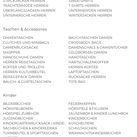
STRICKJACKEN HERREN
SWEATSHIRTS
TRACHTENMODE HERREN
T-SHIRTS HERREN
ÜBERGANGSJACKEN HERREN
UNTERHEMDEN HERREN
UNTERWÄSCHE HERREN
WINTERJACKEN HERREN
Taschen & Accessoires
DAMENTASCHEN
BAUCHTASCHEN DAMEN
CLUTCHES UND MINIBAGS
CROSSBODY BAGS
DAMENRUCKSÄCKE
DAMENSCHALS & DAMENTÜCHER
SHOPPER
GELDBÖRSEN DAMEN
HANDSCHUHE DAMEN
HANDTASCHEN
HERREN REISETASCHEN
HARTSCHALENKOFFER
KOFFER UND TROLLEYS
HERREN KOFFER
HERREN KULTURBEUTEL
LAPTOPTASCHEN
REISEGEPÄCK DAMEN
RUCKSÄCKE HERREN
BAUCH- & GÜRTELTASCHEN
TOTE BAG
Kinder
BILDERBÜCHER
FEDERMAPPEN
HÖRSPIELBOXEN
HÖRSPIELE & FIGUREN
HÖRSPIEL ZUBEHÖR
JAUSENBOX & KINDER LUNCHBOX
JUGENDBÜCHER
KINDERBÜCHER
KINDERGARTENRUCKSACK | KINDERGARTENBEUTEL
KUSCHELTIERE
SACHBÜCHER & KINDERLEXIKA
SCHULTASCHEN
TURNBEUTEL & SPORTTASCHEN
WEIHNACHTSKINDERBÜCHER