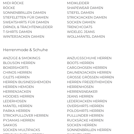
MIDI RÖCKE
MIDIKLEIDER
RÖCKE
SHAPEWEAR DAMEN
SONNENBRILLEN DAMEN
STIEFEL DAMEN
STIEFELETTEN FÜR DAMEN
STRICKJACKEN DAMEN
SWEATSHIRTS FÜR DAMEN
SOCKEN DAMEN
DIRNDL & TRACHTENKLEIDER
TRENCHCOATS
T-SHIRTS DAMEN
WIDELEG JEANS
WINTERJACKEN DAMEN
WOLLMÄNTEL DAMEN
Herrenmode & Schuhe
ANZÜGE & SMOKINGS
ANZUGSSCHUHE HERREN
BLOUSON HERREN
BOOTS HERREN
BOXERSHORTS
CARGOHOSEN HERREN
CHINOS HERREN
DAUNENJACKEN HERREN
GILETS HERREN
GROSSE GRÖSSEN HERREN
HERREN BUSINESSHEMDEN
HERREN FREIZEITHEMDEN
HERREN HEMDEN
HERRENHOSEN
HERRENJACKEN
HERRENSNEAKER
HOODIES HERREN
JEANS HERREN
LEDERHOSEN
LEDERJACKEN HERREN
MÄNTEL HERREN
OVERSHIRTS HERREN
PARKA HERREN
POLOSHIRTS HERREN
STRICKPULLOVER HERREN
PULLUNDER HERREN
PYJAMAS HERREN
RUCKSÄCKE HERREN
SAKKOS
SOCKEN HERREN
SOCKEN MULTIPACKS
SONNENBRILLEN HERREN