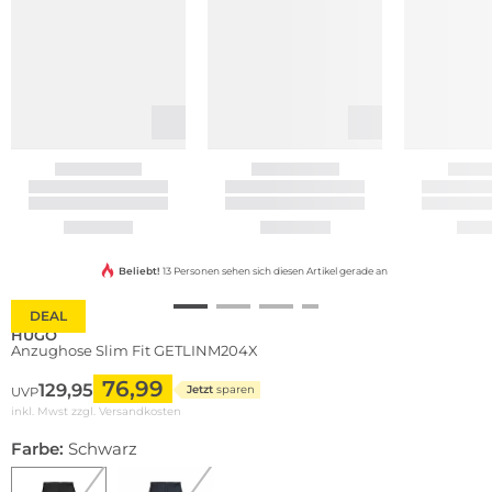
Beliebt!
13 Personen sehen sich diesen Artikel gerade an
DEAL
HUGO
Anzughose Slim Fit GETLINM204X
76,99
129,95
Jetzt
sparen
UVP
inkl. Mwst zzgl.
Versandkosten
Farbe:
Schwarz