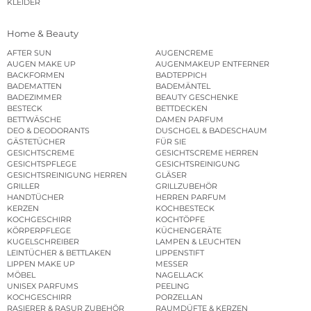
KLEIDER
Home & Beauty
AFTER SUN
AUGENCREME
AUGEN MAKE UP
AUGENMAKEUP ENTFERNER
BACKFORMEN
BADTEPPICH
BADEMATTEN
BADEMÄNTEL
BADEZIMMER
BEAUTY GESCHENKE
BESTECK
BETTDECKEN
BETTWÄSCHE
DAMEN PARFUM
DEO & DEODORANTS
DUSCHGEL & BADESCHAUM
GÄSTETÜCHER
FÜR SIE
GESICHTSCREME
GESICHTSCREME HERREN
GESICHTSPFLEGE
GESICHTSREINIGUNG
GESICHTSREINIGUNG HERREN
GLÄSER
GRILLER
GRILLZUBEHÖR
HANDTÜCHER
HERREN PARFUM
KERZEN
KOCHBESTECK
KOCHGESCHIRR
KOCHTÖPFE
KÖRPERPFLEGE
KÜCHENGERÄTE
KUGELSCHREIBER
LAMPEN & LEUCHTEN
LEINTÜCHER & BETTLAKEN
LIPPENSTIFT
LIPPEN MAKE UP
MESSER
MÖBEL
NAGELLACK
UNISEX PARFUMS
PEELING
KOCHGESCHIRR
PORZELLAN
RASIERER & RASUR ZUBEHÖR
RAUMDÜFTE & KERZEN