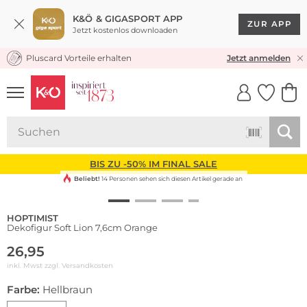
K&Ö & GIGASPORT APP
ZUR APP
Jetzt kostenlos downloaden
Pluscard Vorteile erhalten
KOSTENLOSER VERSAND* & RÜCKVERSAND
Jetzt anmelden
UNSERE APP
CLICK &
CLICK &
COLLECT
RESERVE
BIS ZU -50% IM FINAL SALE
Beliebt!
14 Personen sehen sich diesen Artikel gerade an
HOPTIMIST
Dekofigur Soft Lion 7,6cm Orange
26,95
inkl. Mwst zzgl.
Versandkosten
Farbe:
Hellbraun