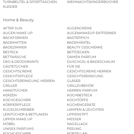
TURNBEUTEL & SPORTTASCHEN
WEIHNACHTSKINDERBÜCHER
KLEIDER
Home & Beauty
AFTER SUN
AUGENCREME
AUGEN MAKE UP
AUGENMAKEUP ENTFERNER
BACKFORMEN
BADTEPPICH
BADEMATTEN
BADEMÄNTEL
BADEZIMMER
BEAUTY GESCHENKE
BESTECK
BETTDECKEN
BETTWÄSCHE
DAMEN PARFUM
DEO & DEODORANTS
DUSCHGEL & BADESCHAUM
GÄSTETÜCHER
FÜR SIE
GESICHTSCREME
GESICHTSCREME HERREN
GESICHTSPFLEGE
GESICHTSREINIGUNG
GESICHTSREINIGUNG HERREN
GLÄSER
GRILLER
GRILLZUBEHÖR
HANDTÜCHER
HERREN PARFUM
KERZEN
KOCHBESTECK
KOCHGESCHIRR
KOCHTÖPFE
KÖRPERPFLEGE
KÜCHENGERÄTE
KUGELSCHREIBER
LAMPEN & LEUCHTEN
LEINTÜCHER & BETTLAKEN
LIPPENSTIFT
LIPPEN MAKE UP
MESSER
MÖBEL
NAGELLACK
UNISEX PARFUMS
PEELING
KOCHGESCHIRR
PORZELLAN