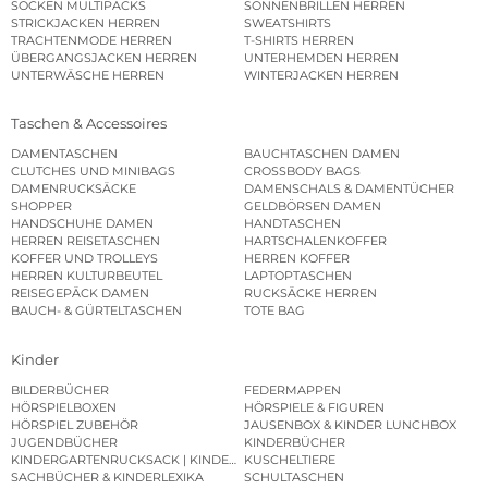
SOCKEN MULTIPACKS
SONNENBRILLEN HERREN
STRICKJACKEN HERREN
SWEATSHIRTS
TRACHTENMODE HERREN
T-SHIRTS HERREN
ÜBERGANGSJACKEN HERREN
UNTERHEMDEN HERREN
UNTERWÄSCHE HERREN
WINTERJACKEN HERREN
Taschen & Accessoires
DAMENTASCHEN
BAUCHTASCHEN DAMEN
CLUTCHES UND MINIBAGS
CROSSBODY BAGS
DAMENRUCKSÄCKE
DAMENSCHALS & DAMENTÜCHER
SHOPPER
GELDBÖRSEN DAMEN
HANDSCHUHE DAMEN
HANDTASCHEN
HERREN REISETASCHEN
HARTSCHALENKOFFER
KOFFER UND TROLLEYS
HERREN KOFFER
HERREN KULTURBEUTEL
LAPTOPTASCHEN
REISEGEPÄCK DAMEN
RUCKSÄCKE HERREN
BAUCH- & GÜRTELTASCHEN
TOTE BAG
Kinder
BILDERBÜCHER
FEDERMAPPEN
HÖRSPIELBOXEN
HÖRSPIELE & FIGUREN
HÖRSPIEL ZUBEHÖR
JAUSENBOX & KINDER LUNCHBOX
JUGENDBÜCHER
KINDERBÜCHER
KINDERGARTENRUCKSACK | KINDERGARTENBEUTEL
KUSCHELTIERE
SACHBÜCHER & KINDERLEXIKA
SCHULTASCHEN