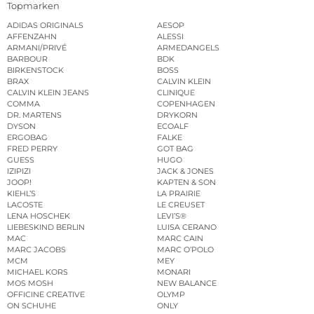
Topmarken
ADIDAS ORIGINALS
AESOP
AFFENZAHN
ALESSI
ARMANI/PRIVÉ
ARMEDANGELS
BARBOUR
BDK
BIRKENSTOCK
BOSS
BRAX
CALVIN KLEIN
CALVIN KLEIN JEANS
CLINIQUE
COMMA
COPENHAGEN
DR. MARTENS
DRYKORN
DYSON
ECOALF
ERGOBAG
FALKE
FRED PERRY
GOT BAG
GUESS
HUGO
IZIPIZI
JACK & JONES
JOOP!
KAPTEN & SON
KIEHL’S
LA PRAIRIE
LACOSTE
LE CREUSET
LENA HOSCHEK
LEVI’S®
LIEBESKIND BERLIN
LUISA CERANO
MAC
MARC CAIN
MARC JACOBS
MARC O’POLO
MCM
MEY
MICHAEL KORS
MONARI
MOS MOSH
NEW BALANCE
OFFICINE CREATIVE
OLYMP
ON SCHUHE
ONLY