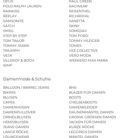
OPUS
PAUL GREEN
POLO RALPH LAUREN
RAGWEAR
RAINKISS
REISENTHEL
REPLAY
RICHROYAL
SAMSONITE
SANETTA
SATCH
SKINY
SMEG
SOMEDAY
STEP BY STEP
TOM FORD
TOM TAILOR
TOMMY HILFIGER
TOMMY JEANS
TONIES
TRIUMPH
VEE COLLECTIVE
VEJA
VERO MODA
VILLEROY & BOCH
WEEKEND MAX MARA
WMF
Damenmode & Schuhe
BALLOON / BARREL JEANS
BHS
BIKINIS
BLAZER FÜR DAMEN
BLUSEN
BOOTS
CAPES
CHELSEABOOTS
DAMENHOSEN
DAMENKLEIDER
DAMENPULLOVER
DAUNENMÄNTEL DAMEN
DIRNDLBLUSEN
GROSSE GRÖSSEN DAMEN
HEMDBLUSEN
JACKEN FÜR DAMEN
JEANS DAMEN
KURZE RÖCKE
LANGE RÖCKE
LEGGINGS DAMEN
LOUNGEWEAR
MÄNTEL DAMEN