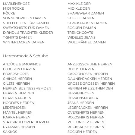
MARLENEHOSE
MAXIKLEIDER
MIDI RÖCKE
MIDIKLEIDER
RÖCKE
SHAPEWEAR DAMEN
SONNENBRILLEN DAMEN
STIEFEL DAMEN
STIEFELETTEN FÜR DAMEN
STRICKJACKEN DAMEN
SWEATSHIRTS FÜR DAMEN
SOCKEN DAMEN
DIRNDL & TRACHTENKLEIDER
TRENCHCOATS
T-SHIRTS DAMEN
WIDELEG JEANS
WINTERJACKEN DAMEN
WOLLMÄNTEL DAMEN
Herrenmode & Schuhe
ANZÜGE & SMOKINGS
ANZUGSSCHUHE HERREN
BLOUSON HERREN
BOOTS HERREN
BOXERSHORTS
CARGOHOSEN HERREN
CHINOS HERREN
DAUNENJACKEN HERREN
GILETS HERREN
GROSSE GRÖSSEN HERREN
HERREN BUSINESSHEMDEN
HERREN FREIZEITHEMDEN
HERREN HEMDEN
HERRENHOSEN
HERRENJACKEN
HERRENSNEAKER
HOODIES HERREN
JEANS HERREN
LEDERHOSEN
LEDERJACKEN HERREN
MÄNTEL HERREN
OVERSHIRTS HERREN
PARKA HERREN
POLOSHIRTS HERREN
STRICKPULLOVER HERREN
PULLUNDER HERREN
PYJAMAS HERREN
RUCKSÄCKE HERREN
SAKKOS
SOCKEN HERREN