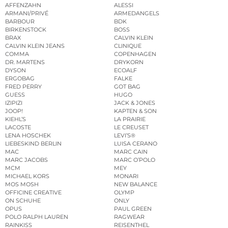
AFFENZAHN
ALESSI
ARMANI/PRIVÉ
ARMEDANGELS
BARBOUR
BDK
BIRKENSTOCK
BOSS
BRAX
CALVIN KLEIN
CALVIN KLEIN JEANS
CLINIQUE
COMMA
COPENHAGEN
DR. MARTENS
DRYKORN
DYSON
ECOALF
ERGOBAG
FALKE
FRED PERRY
GOT BAG
GUESS
HUGO
IZIPIZI
JACK & JONES
JOOP!
KAPTEN & SON
KIEHL’S
LA PRAIRIE
LACOSTE
LE CREUSET
LENA HOSCHEK
LEVI’S®
LIEBESKIND BERLIN
LUISA CERANO
MAC
MARC CAIN
MARC JACOBS
MARC O’POLO
MCM
MEY
MICHAEL KORS
MONARI
MOS MOSH
NEW BALANCE
OFFICINE CREATIVE
OLYMP
ON SCHUHE
ONLY
OPUS
PAUL GREEN
POLO RALPH LAUREN
RAGWEAR
RAINKISS
REISENTHEL