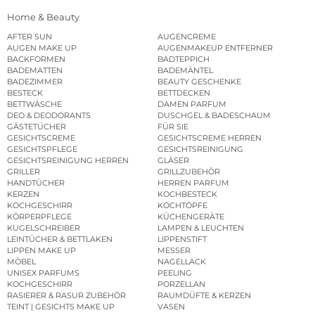
Home & Beauty
AFTER SUN
AUGENCREME
AUGEN MAKE UP
AUGENMAKEUP ENTFERNER
BACKFORMEN
BADTEPPICH
BADEMATTEN
BADEMÄNTEL
BADEZIMMER
BEAUTY GESCHENKE
BESTECK
BETTDECKEN
BETTWÄSCHE
DAMEN PARFUM
DEO & DEODORANTS
DUSCHGEL & BADESCHAUM
GÄSTETÜCHER
FÜR SIE
GESICHTSCREME
GESICHTSCREME HERREN
GESICHTSPFLEGE
GESICHTSREINIGUNG
GESICHTSREINIGUNG HERREN
GLÄSER
GRILLER
GRILLZUBEHÖR
HANDTÜCHER
HERREN PARFUM
KERZEN
KOCHBESTECK
KOCHGESCHIRR
KOCHTÖPFE
KÖRPERPFLEGE
KÜCHENGERÄTE
KUGELSCHREIBER
LAMPEN & LEUCHTEN
LEINTÜCHER & BETTLAKEN
LIPPENSTIFT
LIPPEN MAKE UP
MESSER
MÖBEL
NAGELLACK
UNISEX PARFUMS
PEELING
KOCHGESCHIRR
PORZELLAN
RASIERER & RASUR ZUBEHÖR
RAUMDÜFTE & KERZEN
TEINT | GESICHTS MAKE UP
VASEN