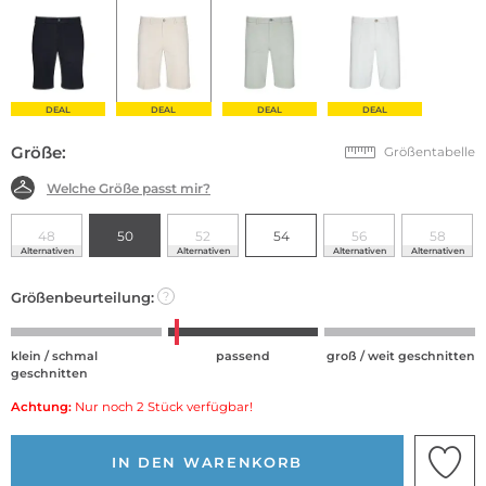
DEAL
DEAL
DEAL
DEAL
Größe:
Größentabelle
Welche Größe passt mir?
48
50
52
54
56
58
Alternativen
Alternativen
Alternativen
Alternativen
Größenbeurteilung:
?
klein / schmal
passend
groß / weit geschnitten
geschnitten
Achtung:
Nur noch 2 Stück verfügbar!
IN DEN WARENKORB