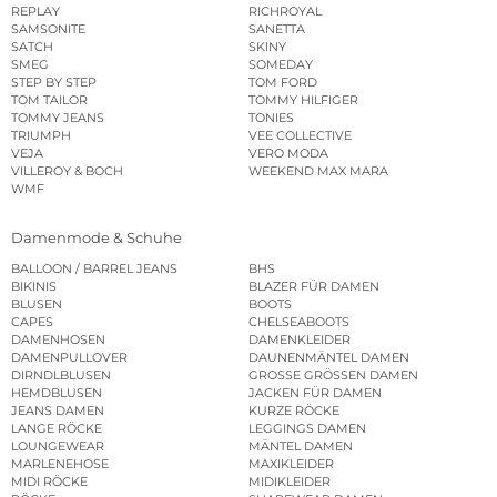
REPLAY
RICHROYAL
SAMSONITE
SANETTA
SATCH
SKINY
SMEG
SOMEDAY
STEP BY STEP
TOM FORD
TOM TAILOR
TOMMY HILFIGER
TOMMY JEANS
TONIES
TRIUMPH
VEE COLLECTIVE
VEJA
VERO MODA
VILLEROY & BOCH
WEEKEND MAX MARA
WMF
Damenmode & Schuhe
BALLOON / BARREL JEANS
BHS
BIKINIS
BLAZER FÜR DAMEN
BLUSEN
BOOTS
CAPES
CHELSEABOOTS
DAMENHOSEN
DAMENKLEIDER
DAMENPULLOVER
DAUNENMÄNTEL DAMEN
DIRNDLBLUSEN
GROSSE GRÖSSEN DAMEN
HEMDBLUSEN
JACKEN FÜR DAMEN
JEANS DAMEN
KURZE RÖCKE
LANGE RÖCKE
LEGGINGS DAMEN
LOUNGEWEAR
MÄNTEL DAMEN
MARLENEHOSE
MAXIKLEIDER
MIDI RÖCKE
MIDIKLEIDER