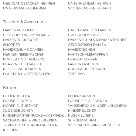
ÜBERGANGSJACKEN HERREN
UNTERHEMDEN HERREN
UNTERWÄSCHE HERREN
WINTERJACKEN HERREN
Taschen & Accessoires
DAMENTASCHEN
BAUCHTASCHEN DAMEN
CLUTCHES UND MINIBAGS
CROSSBODY BAGS
DAMENRUCKSÄCKE
DAMENSCHALS & DAMENTÜCHER
SHOPPER
GELDBÖRSEN DAMEN
HANDSCHUHE DAMEN
HANDTASCHEN
HERREN REISETASCHEN
HARTSCHALENKOFFER
KOFFER UND TROLLEYS
HERREN KOFFER
HERREN KULTURBEUTEL
LAPTOPTASCHEN
REISEGEPÄCK DAMEN
RUCKSÄCKE HERREN
BAUCH- & GÜRTELTASCHEN
TOTE BAG
Kinder
BILDERBÜCHER
FEDERMAPPEN
HÖRSPIELBOXEN
HÖRSPIELE & FIGUREN
HÖRSPIEL ZUBEHÖR
JAUSENBOX & KINDER LUNCHBOX
JUGENDBÜCHER
KINDERBÜCHER
KINDERGARTENRUCKSACK | KINDERGARTENBEUTEL
KUSCHELTIERE
SACHBÜCHER & KINDERLEXIKA
SCHULTASCHEN
TURNBEUTEL & SPORTTASCHEN
WEIHNACHTSKINDERBÜCHER
KLEIDER