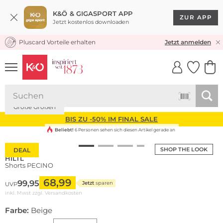
K&Ö & GIGASPORT APP
ZUR APP
Jetzt kostenlos downloaden
Pluscard Vorteile erhalten
KOSTENLOSER VERSAND* & RÜCKVERSAND
Jetzt anmelden
UNSERE APP
CLICK &
CLICK &
COLLECT
RESERVE
Große Größen
BIS ZU -50% IM FINAL SALE
Beliebt!
6 Personen sehen sich diesen Artikel gerade an
SHOP THE LOOK
DEAL
HILTL
Shorts PECINO
68,99
99,95
Jetzt
sparen
UVP
inkl. Mwst zzgl.
Versandkosten
Farbe:
Beige