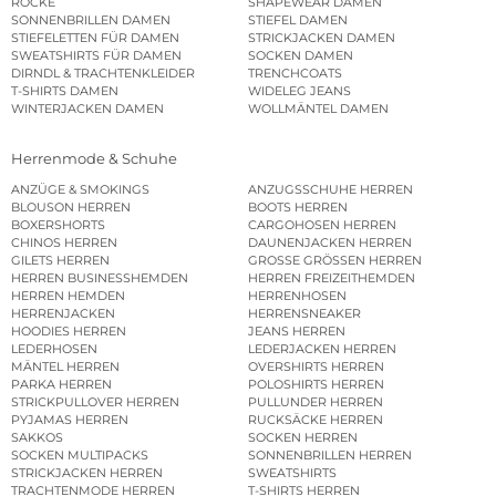
RÖCKE
SHAPEWEAR DAMEN
SONNENBRILLEN DAMEN
STIEFEL DAMEN
STIEFELETTEN FÜR DAMEN
STRICKJACKEN DAMEN
SWEATSHIRTS FÜR DAMEN
SOCKEN DAMEN
DIRNDL & TRACHTENKLEIDER
TRENCHCOATS
T-SHIRTS DAMEN
WIDELEG JEANS
WINTERJACKEN DAMEN
WOLLMÄNTEL DAMEN
Herrenmode & Schuhe
ANZÜGE & SMOKINGS
ANZUGSSCHUHE HERREN
BLOUSON HERREN
BOOTS HERREN
BOXERSHORTS
CARGOHOSEN HERREN
CHINOS HERREN
DAUNENJACKEN HERREN
GILETS HERREN
GROSSE GRÖSSEN HERREN
HERREN BUSINESSHEMDEN
HERREN FREIZEITHEMDEN
HERREN HEMDEN
HERRENHOSEN
HERRENJACKEN
HERRENSNEAKER
HOODIES HERREN
JEANS HERREN
LEDERHOSEN
LEDERJACKEN HERREN
MÄNTEL HERREN
OVERSHIRTS HERREN
PARKA HERREN
POLOSHIRTS HERREN
STRICKPULLOVER HERREN
PULLUNDER HERREN
PYJAMAS HERREN
RUCKSÄCKE HERREN
SAKKOS
SOCKEN HERREN
SOCKEN MULTIPACKS
SONNENBRILLEN HERREN
STRICKJACKEN HERREN
SWEATSHIRTS
TRACHTENMODE HERREN
T-SHIRTS HERREN