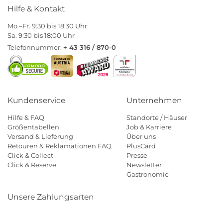
Hilfe & Kontakt
Mo.–Fr. 9:30 bis 18:30 Uhr
Sa. 9:30 bis 18:00 Uhr
Telefonnummer:
+ 43 316 / 870-0
Kundenservice
Unternehmen
Hilfe & FAQ
Standorte / Häuser
Größentabellen
Job & Karriere
Versand & Lieferung
Über uns
Retouren & Reklamationen FAQ
PlusCard
Click & Collect
Presse
Click & Reserve
Newsletter
Gastronomie
Unsere Zahlungsarten
Klarna
Paypal
Mastercard
Visa
Diners
Eps
Shop