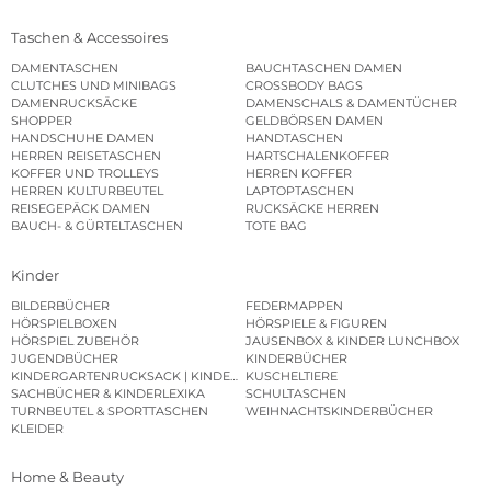
Taschen & Accessoires
DAMENTASCHEN
BAUCHTASCHEN DAMEN
CLUTCHES UND MINIBAGS
CROSSBODY BAGS
DAMENRUCKSÄCKE
DAMENSCHALS & DAMENTÜCHER
SHOPPER
GELDBÖRSEN DAMEN
HANDSCHUHE DAMEN
HANDTASCHEN
HERREN REISETASCHEN
HARTSCHALENKOFFER
KOFFER UND TROLLEYS
HERREN KOFFER
HERREN KULTURBEUTEL
LAPTOPTASCHEN
REISEGEPÄCK DAMEN
RUCKSÄCKE HERREN
BAUCH- & GÜRTELTASCHEN
TOTE BAG
Kinder
BILDERBÜCHER
FEDERMAPPEN
HÖRSPIELBOXEN
HÖRSPIELE & FIGUREN
HÖRSPIEL ZUBEHÖR
JAUSENBOX & KINDER LUNCHBOX
JUGENDBÜCHER
KINDERBÜCHER
KINDERGARTENRUCKSACK | KINDERGARTENBEUTEL
KUSCHELTIERE
SACHBÜCHER & KINDERLEXIKA
SCHULTASCHEN
TURNBEUTEL & SPORTTASCHEN
WEIHNACHTSKINDERBÜCHER
KLEIDER
Home & Beauty