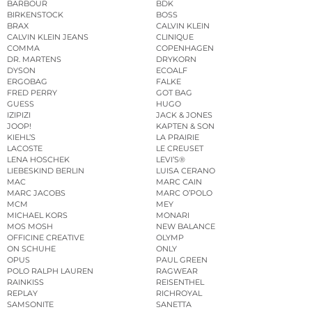
BARBOUR
BDK
BIRKENSTOCK
BOSS
BRAX
CALVIN KLEIN
CALVIN KLEIN JEANS
CLINIQUE
COMMA
COPENHAGEN
DR. MARTENS
DRYKORN
DYSON
ECOALF
ERGOBAG
FALKE
FRED PERRY
GOT BAG
GUESS
HUGO
IZIPIZI
JACK & JONES
JOOP!
KAPTEN & SON
KIEHL’S
LA PRAIRIE
LACOSTE
LE CREUSET
LENA HOSCHEK
LEVI’S®
LIEBESKIND BERLIN
LUISA CERANO
MAC
MARC CAIN
MARC JACOBS
MARC O’POLO
MCM
MEY
MICHAEL KORS
MONARI
MOS MOSH
NEW BALANCE
OFFICINE CREATIVE
OLYMP
ON SCHUHE
ONLY
OPUS
PAUL GREEN
POLO RALPH LAUREN
RAGWEAR
RAINKISS
REISENTHEL
REPLAY
RICHROYAL
SAMSONITE
SANETTA