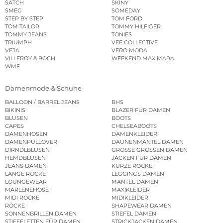
SATCH
SKINY
SMEG
SOMEDAY
STEP BY STEP
TOM FORD
TOM TAILOR
TOMMY HILFIGER
TOMMY JEANS
TONIES
TRIUMPH
VEE COLLECTIVE
VEJA
VERO MODA
VILLEROY & BOCH
WEEKEND MAX MARA
WMF
Damenmode & Schuhe
BALLOON / BARREL JEANS
BHS
BIKINIS
BLAZER FÜR DAMEN
BLUSEN
BOOTS
CAPES
CHELSEABOOTS
DAMENHOSEN
DAMENKLEIDER
DAMENPULLOVER
DAUNENMÄNTEL DAMEN
DIRNDLBLUSEN
GROSSE GRÖSSEN DAMEN
HEMDBLUSEN
JACKEN FÜR DAMEN
JEANS DAMEN
KURZE RÖCKE
LANGE RÖCKE
LEGGINGS DAMEN
LOUNGEWEAR
MÄNTEL DAMEN
MARLENEHOSE
MAXIKLEIDER
MIDI RÖCKE
MIDIKLEIDER
RÖCKE
SHAPEWEAR DAMEN
SONNENBRILLEN DAMEN
STIEFEL DAMEN
STIEFELETTEN FÜR DAMEN
STRICKJACKEN DAMEN