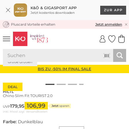
K&Ö & GIGASPORT APP
ZUR APP
Jetzt kostenlos downloaden
Pluscard Vorteile erhalten
KOSTENLOSER VERSAND* & RÜCKVERSAND
Jetzt anmelden
UNSERE APP
CLICK &
CLICK &
COLLECT
RESERVE
Große Größen
BIS ZU -50% IM FINAL SALE
DEAL
HILTL
Chino Slim Fit TOURIST 2.0
106,99
179,95
Jetzt
sparen
UVP
inkl. Mwst zzgl.
Versandkosten
Farbe:
Dunkelblau