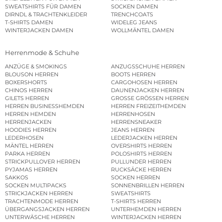
SWEATSHIRTS FÜR DAMEN
SOCKEN DAMEN
DIRNDL & TRACHTENKLEIDER
TRENCHCOATS
T-SHIRTS DAMEN
WIDELEG JEANS
WINTERJACKEN DAMEN
WOLLMÄNTEL DAMEN
Herrenmode & Schuhe
ANZÜGE & SMOKINGS
ANZUGSSCHUHE HERREN
BLOUSON HERREN
BOOTS HERREN
BOXERSHORTS
CARGOHOSEN HERREN
CHINOS HERREN
DAUNENJACKEN HERREN
GILETS HERREN
GROSSE GRÖSSEN HERREN
HERREN BUSINESSHEMDEN
HERREN FREIZEITHEMDEN
HERREN HEMDEN
HERRENHOSEN
HERRENJACKEN
HERRENSNEAKER
HOODIES HERREN
JEANS HERREN
LEDERHOSEN
LEDERJACKEN HERREN
MÄNTEL HERREN
OVERSHIRTS HERREN
PARKA HERREN
POLOSHIRTS HERREN
STRICKPULLOVER HERREN
PULLUNDER HERREN
PYJAMAS HERREN
RUCKSÄCKE HERREN
SAKKOS
SOCKEN HERREN
SOCKEN MULTIPACKS
SONNENBRILLEN HERREN
STRICKJACKEN HERREN
SWEATSHIRTS
TRACHTENMODE HERREN
T-SHIRTS HERREN
ÜBERGANGSJACKEN HERREN
UNTERHEMDEN HERREN
UNTERWÄSCHE HERREN
WINTERJACKEN HERREN