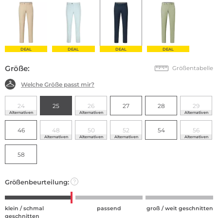
DEAL
DEAL
DEAL
DEAL
Größe:
Größentabelle
Welche Größe passt mir?
24
25
26
27
28
29
Alternativen
Alternativen
Alternativen
46
48
50
52
54
56
Alternativen
Alternativen
Alternativen
Alternativen
58
Größenbeurteilung:
?
klein / schmal
passend
groß / weit geschnitten
geschnitten