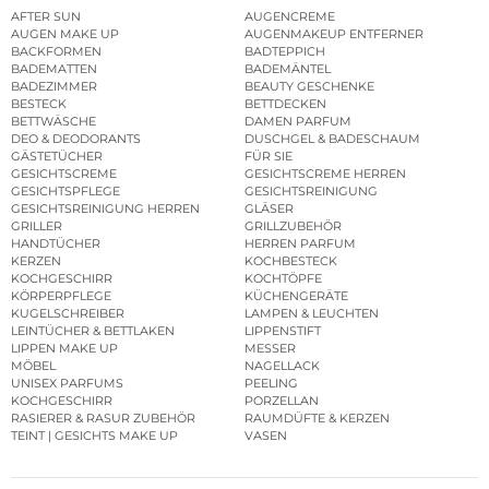
AFTER SUN
AUGENCREME
AUGEN MAKE UP
AUGENMAKEUP ENTFERNER
BACKFORMEN
BADTEPPICH
BADEMATTEN
BADEMÄNTEL
BADEZIMMER
BEAUTY GESCHENKE
BESTECK
BETTDECKEN
BETTWÄSCHE
DAMEN PARFUM
DEO & DEODORANTS
DUSCHGEL & BADESCHAUM
GÄSTETÜCHER
FÜR SIE
GESICHTSCREME
GESICHTSCREME HERREN
GESICHTSPFLEGE
GESICHTSREINIGUNG
GESICHTSREINIGUNG HERREN
GLÄSER
GRILLER
GRILLZUBEHÖR
HANDTÜCHER
HERREN PARFUM
KERZEN
KOCHBESTECK
KOCHGESCHIRR
KOCHTÖPFE
KÖRPERPFLEGE
KÜCHENGERÄTE
KUGELSCHREIBER
LAMPEN & LEUCHTEN
LEINTÜCHER & BETTLAKEN
LIPPENSTIFT
LIPPEN MAKE UP
MESSER
MÖBEL
NAGELLACK
UNISEX PARFUMS
PEELING
KOCHGESCHIRR
PORZELLAN
RASIERER & RASUR ZUBEHÖR
RAUMDÜFTE & KERZEN
TEINT | GESICHTS MAKE UP
VASEN