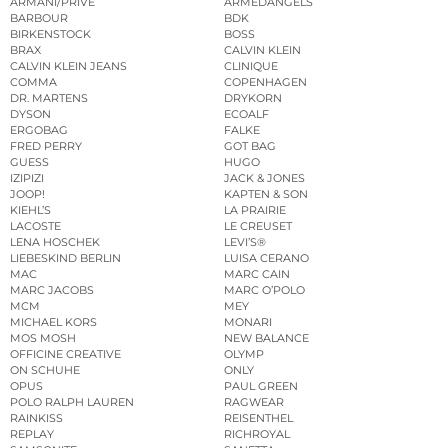
ARMANI/PRIVÉ
ARMEDANGELS
BARBOUR
BDK
BIRKENSTOCK
BOSS
BRAX
CALVIN KLEIN
CALVIN KLEIN JEANS
CLINIQUE
COMMA
COPENHAGEN
DR. MARTENS
DRYKORN
DYSON
ECOALF
ERGOBAG
FALKE
FRED PERRY
GOT BAG
GUESS
HUGO
IZIPIZI
JACK & JONES
JOOP!
KAPTEN & SON
KIEHL’S
LA PRAIRIE
LACOSTE
LE CREUSET
LENA HOSCHEK
LEVI’S®
LIEBESKIND BERLIN
LUISA CERANO
MAC
MARC CAIN
MARC JACOBS
MARC O’POLO
MCM
MEY
MICHAEL KORS
MONARI
MOS MOSH
NEW BALANCE
OFFICINE CREATIVE
OLYMP
ON SCHUHE
ONLY
OPUS
PAUL GREEN
POLO RALPH LAUREN
RAGWEAR
RAINKISS
REISENTHEL
REPLAY
RICHROYAL