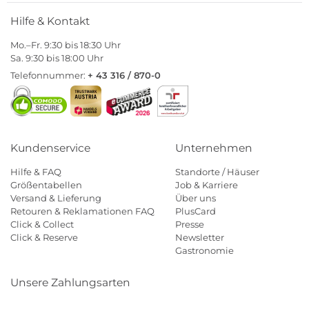
Hilfe & Kontakt
Mo.–Fr. 9:30 bis 18:30 Uhr
Sa. 9:30 bis 18:00 Uhr
Telefonnummer:
+ 43 316 / 870-0
Kundenservice
Unternehmen
Hilfe & FAQ
Standorte / Häuser
Größentabellen
Job & Karriere
Versand & Lieferung
Über uns
Retouren & Reklamationen FAQ
PlusCard
Click & Collect
Presse
Click & Reserve
Newsletter
Gastronomie
Unsere Zahlungsarten
Klarna
Paypal
Mastercard
Visa
Diners
Eps
Shop