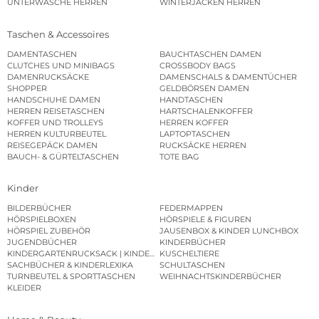
UNTERWÄSCHE HERREN
WINTERJACKEN HERREN
Taschen & Accessoires
DAMENTASCHEN
BAUCHTASCHEN DAMEN
CLUTCHES UND MINIBAGS
CROSSBODY BAGS
DAMENRUCKSÄCKE
DAMENSCHALS & DAMENTÜCHER
SHOPPER
GELDBÖRSEN DAMEN
HANDSCHUHE DAMEN
HANDTASCHEN
HERREN REISETASCHEN
HARTSCHALENKOFFER
KOFFER UND TROLLEYS
HERREN KOFFER
HERREN KULTURBEUTEL
LAPTOPTASCHEN
REISEGEPÄCK DAMEN
RUCKSÄCKE HERREN
BAUCH- & GÜRTELTASCHEN
TOTE BAG
Kinder
BILDERBÜCHER
FEDERMAPPEN
HÖRSPIELBOXEN
HÖRSPIELE & FIGUREN
HÖRSPIEL ZUBEHÖR
JAUSENBOX & KINDER LUNCHBOX
JUGENDBÜCHER
KINDERBÜCHER
KINDERGARTENRUCKSACK | KINDERGARTENBEUTEL
KUSCHELTIERE
SACHBÜCHER & KINDERLEXIKA
SCHULTASCHEN
TURNBEUTEL & SPORTTASCHEN
WEIHNACHTSKINDERBÜCHER
KLEIDER