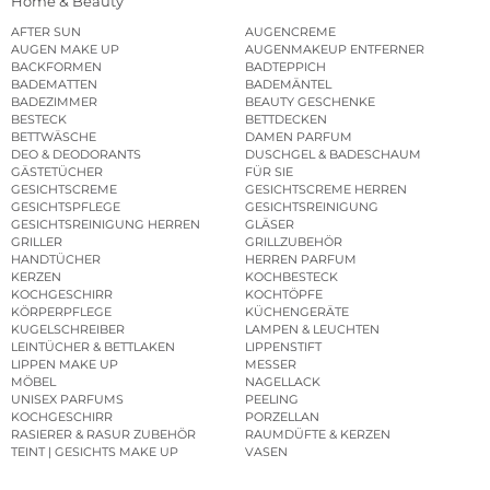
Home & Beauty
AFTER SUN
AUGENCREME
AUGEN MAKE UP
AUGENMAKEUP ENTFERNER
BACKFORMEN
BADTEPPICH
BADEMATTEN
BADEMÄNTEL
BADEZIMMER
BEAUTY GESCHENKE
BESTECK
BETTDECKEN
BETTWÄSCHE
DAMEN PARFUM
DEO & DEODORANTS
DUSCHGEL & BADESCHAUM
GÄSTETÜCHER
FÜR SIE
GESICHTSCREME
GESICHTSCREME HERREN
GESICHTSPFLEGE
GESICHTSREINIGUNG
GESICHTSREINIGUNG HERREN
GLÄSER
GRILLER
GRILLZUBEHÖR
HANDTÜCHER
HERREN PARFUM
KERZEN
KOCHBESTECK
KOCHGESCHIRR
KOCHTÖPFE
KÖRPERPFLEGE
KÜCHENGERÄTE
KUGELSCHREIBER
LAMPEN & LEUCHTEN
LEINTÜCHER & BETTLAKEN
LIPPENSTIFT
LIPPEN MAKE UP
MESSER
MÖBEL
NAGELLACK
UNISEX PARFUMS
PEELING
KOCHGESCHIRR
PORZELLAN
RASIERER & RASUR ZUBEHÖR
RAUMDÜFTE & KERZEN
TEINT | GESICHTS MAKE UP
VASEN