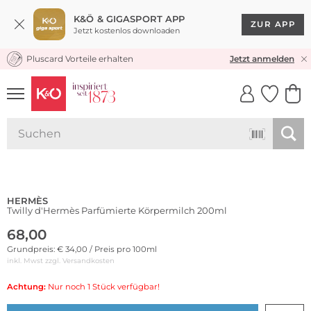
K&Ö & GIGASPORT APP
ZUR APP
Jetzt kostenlos downloaden
Pluscard Vorteile erhalten
KOSTENLOSER VERSAND* & RÜCKVERSAND
Jetzt anmelden
UNSERE APP
CLICK &
CLICK &
COLLECT
RESERVE
HERMÈS
Twilly d'Hermès Parfümierte Körpermilch 200ml
68,00
Grundpreis: € 34,00 / Preis pro 100ml
inkl. Mwst zzgl.
Versandkosten
Achtung:
Nur noch 1 Stück verfügbar!