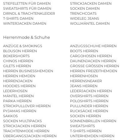
STIEFELETTEN FÜR DAMEN
STRICKJACKEN DAMEN
SWEATSHIRTS FÜR DAMEN
SOCKEN DAMEN
DIRNDL & TRACHTENKLEIDER
TRENCHCOATS
T-SHIRTS DAMEN
WIDELEG JEANS
WINTERJACKEN DAMEN
WOLLMÄNTEL DAMEN
Herrenmode & Schuhe
ANZÜGE & SMOKINGS
ANZUGSSCHUHE HERREN
BLOUSON HERREN
BOOTS HERREN
BOXERSHORTS
CARGOHOSEN HERREN
CHINOS HERREN
DAUNENJACKEN HERREN
GILETS HERREN
GROSSE GRÖSSEN HERREN
HERREN BUSINESSHEMDEN
HERREN FREIZEITHEMDEN
HERREN HEMDEN
HERRENHOSEN
HERRENJACKEN
HERRENSNEAKER
HOODIES HERREN
JEANS HERREN
LEDERHOSEN
LEDERJACKEN HERREN
MÄNTEL HERREN
OVERSHIRTS HERREN
PARKA HERREN
POLOSHIRTS HERREN
STRICKPULLOVER HERREN
PULLUNDER HERREN
PYJAMAS HERREN
RUCKSÄCKE HERREN
SAKKOS
SOCKEN HERREN
SOCKEN MULTIPACKS
SONNENBRILLEN HERREN
STRICKJACKEN HERREN
SWEATSHIRTS
TRACHTENMODE HERREN
T-SHIRTS HERREN
ÜBERGANGSJACKEN HERREN
UNTERHEMDEN HERREN