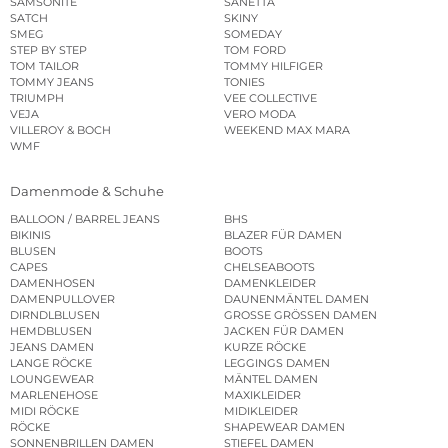
SAMSONITE
SANETTA
SATCH
SKINY
SMEG
SOMEDAY
STEP BY STEP
TOM FORD
TOM TAILOR
TOMMY HILFIGER
TOMMY JEANS
TONIES
TRIUMPH
VEE COLLECTIVE
VEJA
VERO MODA
VILLEROY & BOCH
WEEKEND MAX MARA
WMF
Damenmode & Schuhe
BALLOON / BARREL JEANS
BHS
BIKINIS
BLAZER FÜR DAMEN
BLUSEN
BOOTS
CAPES
CHELSEABOOTS
DAMENHOSEN
DAMENKLEIDER
DAMENPULLOVER
DAUNENMÄNTEL DAMEN
DIRNDLBLUSEN
GROSSE GRÖSSEN DAMEN
HEMDBLUSEN
JACKEN FÜR DAMEN
JEANS DAMEN
KURZE RÖCKE
LANGE RÖCKE
LEGGINGS DAMEN
LOUNGEWEAR
MÄNTEL DAMEN
MARLENEHOSE
MAXIKLEIDER
MIDI RÖCKE
MIDIKLEIDER
RÖCKE
SHAPEWEAR DAMEN
SONNENBRILLEN DAMEN
STIEFEL DAMEN