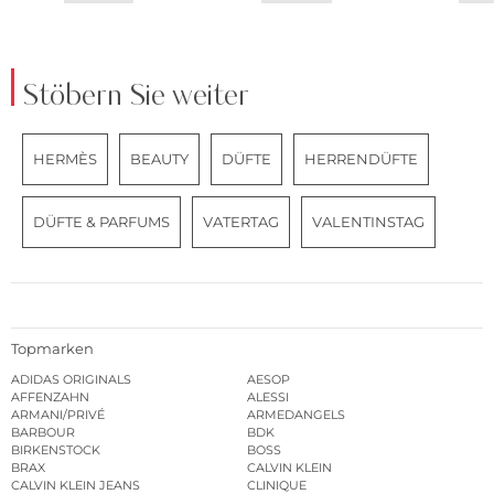
Stöbern Sie weiter
HERMÈS
BEAUTY
DÜFTE
HERRENDÜFTE
DÜFTE & PARFUMS
VATERTAG
VALENTINSTAG
Topmarken
ADIDAS ORIGINALS
AESOP
AFFENZAHN
ALESSI
ARMANI/PRIVÉ
ARMEDANGELS
BARBOUR
BDK
BIRKENSTOCK
BOSS
BRAX
CALVIN KLEIN
CALVIN KLEIN JEANS
CLINIQUE