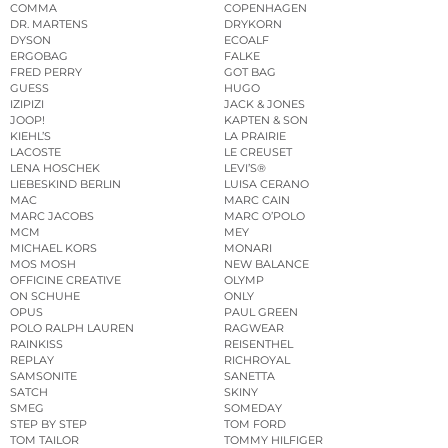
COMMA
COPENHAGEN
DR. MARTENS
DRYKORN
DYSON
ECOALF
ERGOBAG
FALKE
FRED PERRY
GOT BAG
GUESS
HUGO
IZIPIZI
JACK & JONES
JOOP!
KAPTEN & SON
KIEHL’S
LA PRAIRIE
LACOSTE
LE CREUSET
LENA HOSCHEK
LEVI’S®
LIEBESKIND BERLIN
LUISA CERANO
MAC
MARC CAIN
MARC JACOBS
MARC O’POLO
MCM
MEY
MICHAEL KORS
MONARI
MOS MOSH
NEW BALANCE
OFFICINE CREATIVE
OLYMP
ON SCHUHE
ONLY
OPUS
PAUL GREEN
POLO RALPH LAUREN
RAGWEAR
RAINKISS
REISENTHEL
REPLAY
RICHROYAL
SAMSONITE
SANETTA
SATCH
SKINY
SMEG
SOMEDAY
STEP BY STEP
TOM FORD
TOM TAILOR
TOMMY HILFIGER