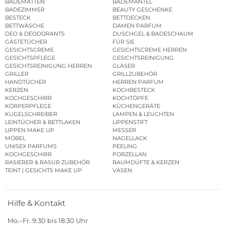
BADEMATTEN
BADEMÄNTEL
BADEZIMMER
BEAUTY GESCHENKE
BESTECK
BETTDECKEN
BETTWÄSCHE
DAMEN PARFUM
DEO & DEODORANTS
DUSCHGEL & BADESCHAUM
GÄSTETÜCHER
FÜR SIE
GESICHTSCREME
GESICHTSCREME HERREN
GESICHTSPFLEGE
GESICHTSREINIGUNG
GESICHTSREINIGUNG HERREN
GLÄSER
GRILLER
GRILLZUBEHÖR
HANDTÜCHER
HERREN PARFUM
KERZEN
KOCHBESTECK
KOCHGESCHIRR
KOCHTÖPFE
KÖRPERPFLEGE
KÜCHENGERÄTE
KUGELSCHREIBER
LAMPEN & LEUCHTEN
LEINTÜCHER & BETTLAKEN
LIPPENSTIFT
LIPPEN MAKE UP
MESSER
MÖBEL
NAGELLACK
UNISEX PARFUMS
PEELING
KOCHGESCHIRR
PORZELLAN
RASIERER & RASUR ZUBEHÖR
RAUMDÜFTE & KERZEN
TEINT | GESICHTS MAKE UP
VASEN
Hilfe & Kontakt
Mo.–Fr. 9:30 bis 18:30 Uhr