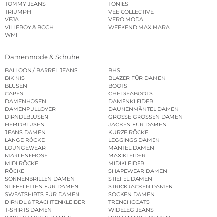
TOMMY JEANS
TONIES
TRIUMPH
VEE COLLECTIVE
VEJA
VERO MODA
VILLEROY & BOCH
WEEKEND MAX MARA
WMF
Damenmode & Schuhe
BALLOON / BARREL JEANS
BHS
BIKINIS
BLAZER FÜR DAMEN
BLUSEN
BOOTS
CAPES
CHELSEABOOTS
DAMENHOSEN
DAMENKLEIDER
DAMENPULLOVER
DAUNENMÄNTEL DAMEN
DIRNDLBLUSEN
GROSSE GRÖSSEN DAMEN
HEMDBLUSEN
JACKEN FÜR DAMEN
JEANS DAMEN
KURZE RÖCKE
LANGE RÖCKE
LEGGINGS DAMEN
LOUNGEWEAR
MÄNTEL DAMEN
MARLENEHOSE
MAXIKLEIDER
MIDI RÖCKE
MIDIKLEIDER
RÖCKE
SHAPEWEAR DAMEN
SONNENBRILLEN DAMEN
STIEFEL DAMEN
STIEFELETTEN FÜR DAMEN
STRICKJACKEN DAMEN
SWEATSHIRTS FÜR DAMEN
SOCKEN DAMEN
DIRNDL & TRACHTENKLEIDER
TRENCHCOATS
T-SHIRTS DAMEN
WIDELEG JEANS