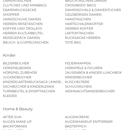
DAMENTASCHEN
BAUCHTASCHEN DAMEN
CLUTCHES UND MINIBAGS
CROSSBODY BAGS
DAMENRUCKSÄCKE
DAMENSCHALS & DAMENTÜCHER
SHOPPER
GELDBÖRSEN DAMEN
HANDSCHUHE DAMEN
HANDTASCHEN
HERREN REISETASCHEN
HARTSCHALENKOFFER
KOFFER UND TROLLEYS
HERREN KOFFER
HERREN KULTURBEUTEL
LAPTOPTASCHEN
REISEGEPÄCK DAMEN
RUCKSÄCKE HERREN
BAUCH- & GÜRTELTASCHEN
TOTE BAG
Kinder
BILDERBÜCHER
FEDERMAPPEN
HÖRSPIELBOXEN
HÖRSPIELE & FIGUREN
HÖRSPIEL ZUBEHÖR
JAUSENBOX & KINDER LUNCHBOX
JUGENDBÜCHER
KINDERBÜCHER
KINDERGARTENRUCKSACK | KINDERGARTENBEUTEL
KUSCHELTIERE
SACHBÜCHER & KINDERLEXIKA
SCHULTASCHEN
TURNBEUTEL & SPORTTASCHEN
WEIHNACHTSKINDERBÜCHER
KLEIDER
Home & Beauty
AFTER SUN
AUGENCREME
AUGEN MAKE UP
AUGENMAKEUP ENTFERNER
BACKFORMEN
BADTEPPICH