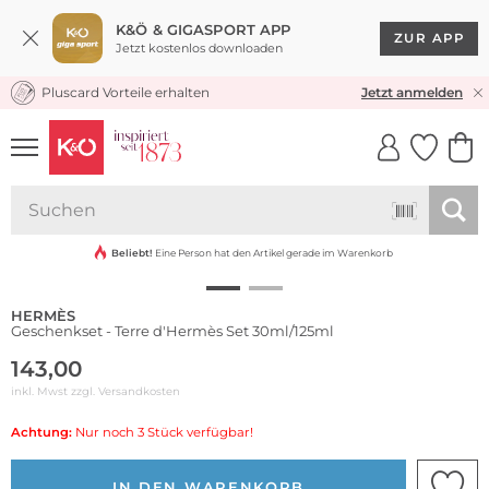
K&Ö & GIGASPORT APP
ZUR APP
Jetzt kostenlos downloaden
Pluscard Vorteile erhalten
KOSTENLOSER VERSAND* & RÜCKVERSAND
Jetzt anmelden
UNSERE APP
CLICK &
CLICK &
COLLECT
RESERVE
Beliebt!
Eine Person hat den Artikel gerade im Warenkorb
HERMÈS
Geschenkset - Terre d'Hermès Set 30ml/125ml
143,00
inkl. Mwst zzgl.
Versandkosten
Achtung:
Nur noch 3 Stück verfügbar!
IN DEN WARENKORB