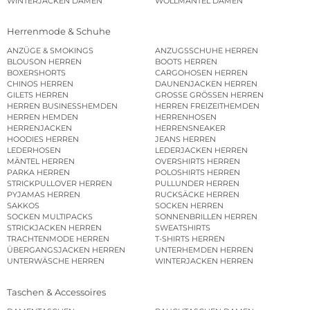
WINTERJACKEN DAMEN
WOLLMÄNTEL DAMEN
Herrenmode & Schuhe
ANZÜGE & SMOKINGS
ANZUGSSCHUHE HERREN
BLOUSON HERREN
BOOTS HERREN
BOXERSHORTS
CARGOHOSEN HERREN
CHINOS HERREN
DAUNENJACKEN HERREN
GILETS HERREN
GROSSE GRÖSSEN HERREN
HERREN BUSINESSHEMDEN
HERREN FREIZEITHEMDEN
HERREN HEMDEN
HERRENHOSEN
HERRENJACKEN
HERRENSNEAKER
HOODIES HERREN
JEANS HERREN
LEDERHOSEN
LEDERJACKEN HERREN
MÄNTEL HERREN
OVERSHIRTS HERREN
PARKA HERREN
POLOSHIRTS HERREN
STRICKPULLOVER HERREN
PULLUNDER HERREN
PYJAMAS HERREN
RUCKSÄCKE HERREN
SAKKOS
SOCKEN HERREN
SOCKEN MULTIPACKS
SONNENBRILLEN HERREN
STRICKJACKEN HERREN
SWEATSHIRTS
TRACHTENMODE HERREN
T-SHIRTS HERREN
ÜBERGANGSJACKEN HERREN
UNTERHEMDEN HERREN
UNTERWÄSCHE HERREN
WINTERJACKEN HERREN
Taschen & Accessoires