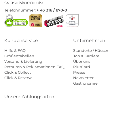
Sa. 9:30 bis 18:00 Uhr
Telefonnummer:
+ 43 316 / 870-0
Kundenservice
Unternehmen
Hilfe & FAQ
Standorte / Häuser
Größentabellen
Job & Karriere
Versand & Lieferung
Über uns
Retouren & Reklamationen FAQ
PlusCard
Click & Collect
Presse
Click & Reserve
Newsletter
Gastronomie
Unsere Zahlungsarten
Klarna
Paypal
Mastercard
Visa
Diners
Eps
Shop
Applepay
Amazon