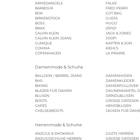
ARMEDANGELS
FALKE
BARBOUR
FRED PERRY
BDK
GOT BAG
BIRKENSTOCK
GUESS
BOSS
HUGO
BRAX
IZIPIZI
CALVIN KLEIN
JACK & JONES
CALVIN KLEIN JEANS
JOOP!
CLINIQUE
KAPTEN & SON
COMMA
KIEHL’S
COPENHAGEN
LA PRAIRIE
Damenmode & Schuhe
BALLOON / BARREL JEANS
DAMENHOSEN
BHS
DAMENKLEIDER
BIKINIS
DAMENPULLOVER
BLAZER FÜR DAMEN
DAUNENMÄNTEL 
BLUSEN
DIRNDLBLUSEN
BOOTS
GROSSE GRÖSSEN
CAPES
HEMDBLUSEN
CHELSEABOOTS
JACKEN FÜR DAM
Herrenmode & Schuhe
ANZÜGE & SMOKINGS
GILETS HERREN
ANZUGSSCHUHE HERREN
GROSSE GRÖSSEN