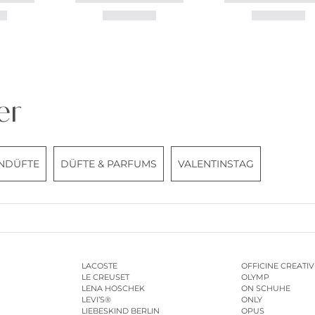
er
NDÜFTE
DÜFTE & PARFUMS
VALENTINSTAG
LACOSTE
OFFICINE CREATIV
LE CREUSET
OLYMP
LENA HOSCHEK
ON SCHUHE
LEVI’S®
ONLY
LIEBESKIND BERLIN
OPUS