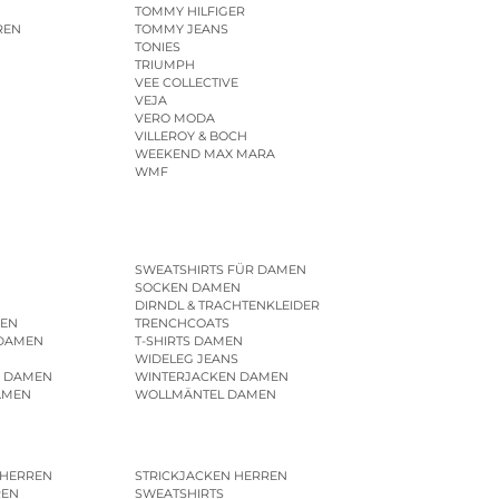
TOMMY HILFIGER
REN
TOMMY JEANS
TONIES
TRIUMPH
VEE COLLECTIVE
VEJA
VERO MODA
VILLEROY & BOCH
WEEKEND MAX MARA
WMF
SWEATSHIRTS FÜR DAMEN
SOCKEN DAMEN
DIRNDL & TRACHTENKLEIDER
EN
TRENCHCOATS
 DAMEN
T-SHIRTS DAMEN
WIDELEG JEANS
R DAMEN
WINTERJACKEN DAMEN
AMEN
WOLLMÄNTEL DAMEN
 HERREN
STRICKJACKEN HERREN
REN
SWEATSHIRTS