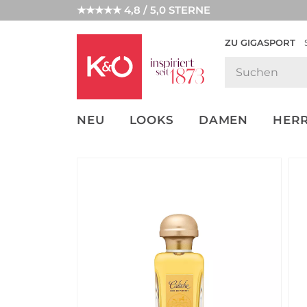
★★★★★ 4,8 / 5,0 STERNE
ZU GIGASPORT
FASHION-
UNSERE APP
CLICK &
CLICK &
TRENDS
COLLECT
RESERVE
NEU
LOOKS
DAMEN
HER