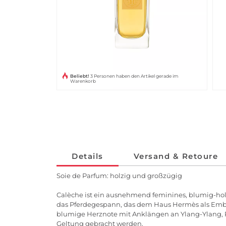
Beliebt!
3 Personen haben den Artikel gerade im
Warenkorb
Details
Versand & Retoure
Soie de Parfum: holzig und großzügig
Calèche ist ein ausnehmend feminines, blumig-hol
das Pferdegespann, das dem Haus Hermès als Emblem
blumige Herznote mit Anklängen an Ylang-Ylang, Ro
Geltung gebracht werden.