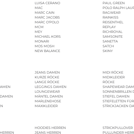
LUISA CERANO
PAUL GREEN
MAC
POLO RALPH LAU
MARC CAIN
RAGWEAR
MARC JACOBS
RAINKISS
MARC O’POLO
REISENTHEL
MCM
REPLAY
MEY
RICHROYAL
MICHAEL KORS
SAMSONITE
MONARI
SANETTA
MOS MOSH
SATCH
NEW BALANCE
SKINY
JEANS DAMEN
MIDI RÖCKE
KURZE RÖCKE
MIDIKLEIDER
LANGE RÖCKE
RÖCKE
DAMEN
LEGGINGS DAMEN
SHAPEWEAR DAM
LOUNGEWEAR
SONNENBRILLEN
 DAMEN
MÄNTEL DAMEN
STIEFEL DAMEN
MARLENEHOSE
STIEFELETTEN FÜ
EN
MAXIKLEIDER
STRICKJACKEN D
HOODIES HERREN
STRICKPULLOVER
 HERREN
JEANS HERREN
PULLUNDER HER