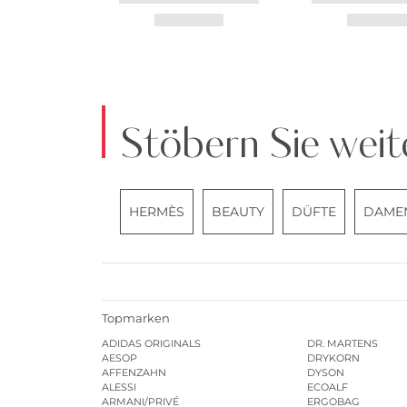
Stöbern Sie weit
HERMÈS
BEAUTY
DÜFTE
DAME
Topmarken
ADIDAS ORIGINALS
DR. MARTENS
AESOP
DRYKORN
AFFENZAHN
DYSON
ALESSI
ECOALF
ARMANI/PRIVÉ
ERGOBAG