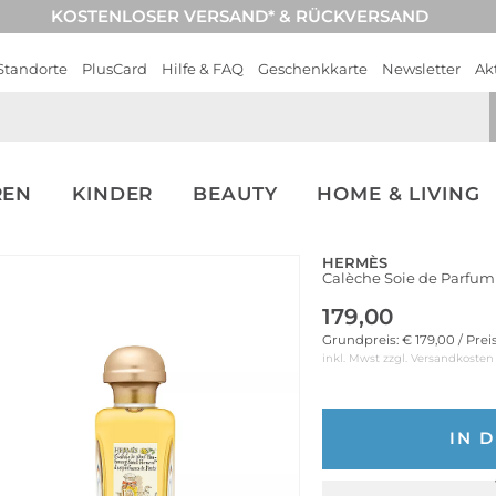
KOSTENLOSER VERSAND* & RÜCKVERSAND
Standorte
PlusCard
Hilfe & FAQ
Geschenkkarte
Newsletter
Ak
REN
KINDER
BEAUTY
HOME & LIVING
HERMÈS
Calèche Soie de Parfu
179,00
Grundpreis: € 179,00 / Prei
inkl. Mwst zzgl.
Versandkosten
IN 