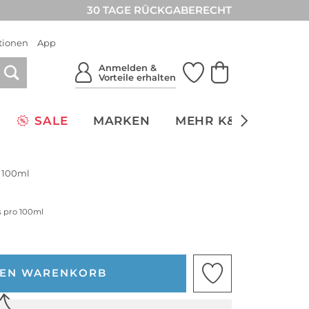
30 TAGE RÜCKGABERECHT
tionen
App
Anmelden &
Vorteile erhalten
SALE
MARKEN
MEHR K&Ö
NACH
m 100ml
s pro 100ml
DEN WARENKORB