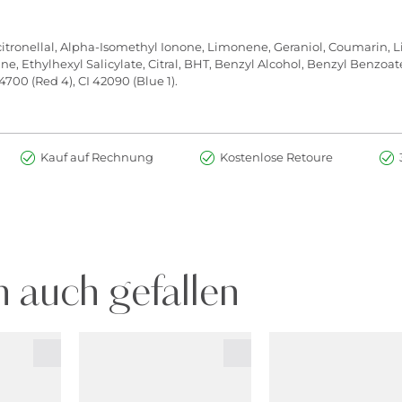
itronellal, Alpha-Isomethyl Ionone, Limonene, Geraniol, Coumarin, Li
thylhexyl Salicylate, Citral, BHT, Benzyl Alcohol, Benzyl Benzoate,
14700 (Red 4), CI 42090 (Blue 1).
Kauf auf Rechnung
Kostenlose Retoure
 auch gefallen