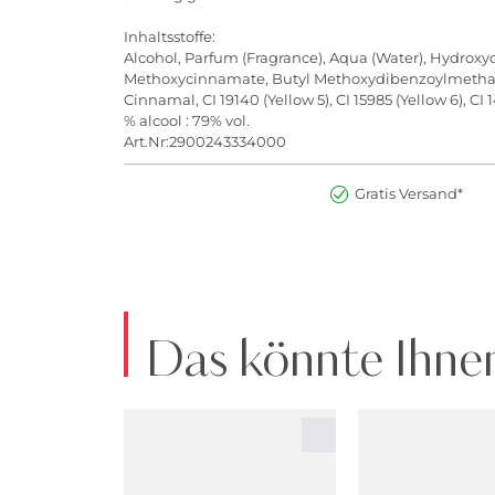
Inhaltsstoffe:
Alcohol, Parfum (Fragrance), Aqua (Water), Hydroxyc
Methoxycinnamate, Butyl Methoxydibenzoylmethane, E
Cinnamal, CI 19140 (Yellow 5), CI 15985 (Yellow 6), CI 
% alcool : 79% vol.
Art.Nr:2900243334000
Gratis Versand*
Das könnte Ihnen