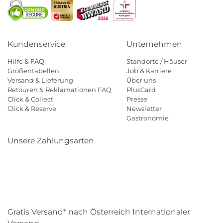
Kundenservice
Unternehmen
Hilfe & FAQ
Standorte / Häuser
Größentabellen
Job & Karriere
Versand & Lieferung
Über uns
Retouren & Reklamationen FAQ
PlusCard
Click & Collect
Presse
Click & Reserve
Newsletter
Gastronomie
Unsere Zahlungsarten
Klarna
Paypal
Mastercard
Visa
Diners
Eps
Shop
Applepay
Amazon
Gratis Versand* nach Österreich Internationaler