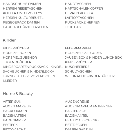
HANDSCHUHE DAMEN
HANDTASCHEN
HERREN REISETASCHEN
HARTSCHALENKOFFER
KOFFER UND TROLLEYS
HERREN KOFFER
HERREN KULTURBEUTEL
LAPTOPTASCHEN
REISEGEPÄCK DAMEN
RUCKSÄCKE HERREN
BAUCH- & GÜRTELTASCHEN
TOTE BAG
Kinder
BILDERBÜCHER
FEDERMAPPEN
HÖRSPIELBOXEN
HÖRSPIELE & FIGUREN
HÖRSPIEL ZUBEHÖR
JAUSENBOX & KINDER LUNCHBOX
JUGENDBÜCHER
KINDERBÜCHER
KINDERGARTENRUCKSACK | KINDERGARTENBEUTEL
KUSCHELTIERE
SACHBÜCHER & KINDERLEXIKA
SCHULTASCHEN
TURNBEUTEL & SPORTTASCHEN
WEIHNACHTSKINDERBÜCHER
KLEIDER
Home & Beauty
AFTER SUN
AUGENCREME
AUGEN MAKE UP
AUGENMAKEUP ENTFERNER
BACKFORMEN
BADTEPPICH
BADEMATTEN
BADEMÄNTEL
BADEZIMMER
BEAUTY GESCHENKE
BESTECK
BETTDECKEN
BETTWÄSCHE
DAMEN PARFUM