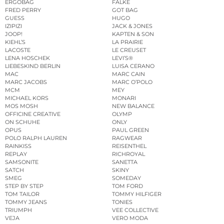
ERGOBAG
FALKE
FRED PERRY
GOT BAG
GUESS
HUGO
IZIPIZI
JACK & JONES
JOOP!
KAPTEN & SON
KIEHL’S
LA PRAIRIE
LACOSTE
LE CREUSET
LENA HOSCHEK
LEVI’S®
LIEBESKIND BERLIN
LUISA CERANO
MAC
MARC CAIN
MARC JACOBS
MARC O’POLO
MCM
MEY
MICHAEL KORS
MONARI
MOS MOSH
NEW BALANCE
OFFICINE CREATIVE
OLYMP
ON SCHUHE
ONLY
OPUS
PAUL GREEN
POLO RALPH LAUREN
RAGWEAR
RAINKISS
REISENTHEL
REPLAY
RICHROYAL
SAMSONITE
SANETTA
SATCH
SKINY
SMEG
SOMEDAY
STEP BY STEP
TOM FORD
TOM TAILOR
TOMMY HILFIGER
TOMMY JEANS
TONIES
TRIUMPH
VEE COLLECTIVE
VEJA
VERO MODA