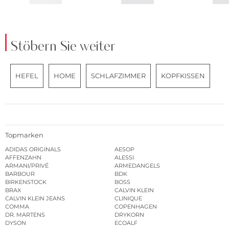
Stöbern Sie weiter
HEFEL
HOME
SCHLAFZIMMER
KOPFKISSEN
Topmarken
ADIDAS ORIGINALS
AESOP
AFFENZAHN
ALESSI
ARMANI/PRIVÉ
ARMEDANGELS
BARBOUR
BDK
BIRKENSTOCK
BOSS
BRAX
CALVIN KLEIN
CALVIN KLEIN JEANS
CLINIQUE
COMMA
COPENHAGEN
DR. MARTENS
DRYKORN
DYSON
ECOALF