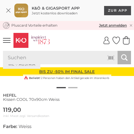
K&Ö & GIGASPORT APP
ZUR APP
Jetzt kostenlos downloaden
Pluscard Vorteile erhalten
KOSTENLOSER VERSAND* & RÜCKVERSAND
Jetzt anmelden
UNSERE APP
CLICK &
CLICK &
COLLECT
RESERVE
WE ♡ AUSTRIA
BIS ZU -50% IM FINAL SALE
Beliebt!
2 Personen haben den Artikel gerade im Warenkorb
HEFEL
Kissen COOL 70x90cm Weiss
119,00
inkl. Mwst zzgl.
Versandkosten
Farbe:
Weiss