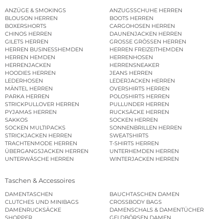
ANZÜGE & SMOKINGS
ANZUGSSCHUHE HERREN
BLOUSON HERREN
BOOTS HERREN
BOXERSHORTS
CARGOHOSEN HERREN
CHINOS HERREN
DAUNENJACKEN HERREN
GILETS HERREN
GROSSE GRÖSSEN HERREN
HERREN BUSINESSHEMDEN
HERREN FREIZEITHEMDEN
HERREN HEMDEN
HERRENHOSEN
HERRENJACKEN
HERRENSNEAKER
HOODIES HERREN
JEANS HERREN
LEDERHOSEN
LEDERJACKEN HERREN
MÄNTEL HERREN
OVERSHIRTS HERREN
PARKA HERREN
POLOSHIRTS HERREN
STRICKPULLOVER HERREN
PULLUNDER HERREN
PYJAMAS HERREN
RUCKSÄCKE HERREN
SAKKOS
SOCKEN HERREN
SOCKEN MULTIPACKS
SONNENBRILLEN HERREN
STRICKJACKEN HERREN
SWEATSHIRTS
TRACHTENMODE HERREN
T-SHIRTS HERREN
ÜBERGANGSJACKEN HERREN
UNTERHEMDEN HERREN
UNTERWÄSCHE HERREN
WINTERJACKEN HERREN
Taschen & Accessoires
DAMENTASCHEN
BAUCHTASCHEN DAMEN
CLUTCHES UND MINIBAGS
CROSSBODY BAGS
DAMENRUCKSÄCKE
DAMENSCHALS & DAMENTÜCHER
SHOPPER
GELDBÖRSEN DAMEN