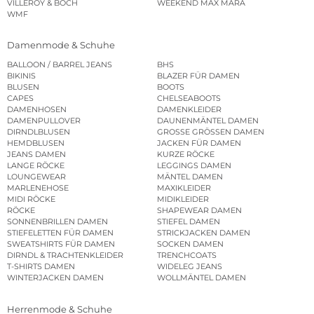
VILLEROY & BOCH
WEEKEND MAX MARA
WMF
Damenmode & Schuhe
BALLOON / BARREL JEANS
BHS
BIKINIS
BLAZER FÜR DAMEN
BLUSEN
BOOTS
CAPES
CHELSEABOOTS
DAMENHOSEN
DAMENKLEIDER
DAMENPULLOVER
DAUNENMÄNTEL DAMEN
DIRNDLBLUSEN
GROSSE GRÖSSEN DAMEN
HEMDBLUSEN
JACKEN FÜR DAMEN
JEANS DAMEN
KURZE RÖCKE
LANGE RÖCKE
LEGGINGS DAMEN
LOUNGEWEAR
MÄNTEL DAMEN
MARLENEHOSE
MAXIKLEIDER
MIDI RÖCKE
MIDIKLEIDER
RÖCKE
SHAPEWEAR DAMEN
SONNENBRILLEN DAMEN
STIEFEL DAMEN
STIEFELETTEN FÜR DAMEN
STRICKJACKEN DAMEN
SWEATSHIRTS FÜR DAMEN
SOCKEN DAMEN
DIRNDL & TRACHTENKLEIDER
TRENCHCOATS
T-SHIRTS DAMEN
WIDELEG JEANS
WINTERJACKEN DAMEN
WOLLMÄNTEL DAMEN
Herrenmode & Schuhe