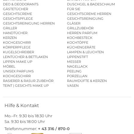
DEO & DEODORANTS
DUSCHGEL & BADESCHAUM
GÄSTETÜCHER
FÜR SIE
GESICHTSCREME
GESICHTSCREME HERREN
GESICHTSPFLEGE
GESICHTSREINIGUNG
GESICHTSREINIGUNG HERREN
GLÄSER
GRILLER
GRILLZUBEHÖR
HANDTÜCHER
HERREN PARFUM
KERZEN
KOCHBESTECK
KOCHGESCHIRR
KOCHTÖPFE
KÖRPERPFLEGE
KÜCHENGERÄTE
KUGELSCHREIBER
LAMPEN & LEUCHTEN
LEINTÜCHER & BETTLAKEN
LIPPENSTIFT
LIPPEN MAKE UP
MESSER
MÖBEL
NAGELLACK
UNISEX PARFUMS
PEELING
KOCHGESCHIRR
PORZELLAN
RASIERER & RASUR ZUBEHÖR
RAUMDÜFTE & KERZEN
TEINT | GESICHTS MAKE UP
VASEN
Hilfe & Kontakt
Mo.–Fr. 9:30 bis 18:30 Uhr
Sa. 9:30 bis 18:00 Uhr
Telefonnummer:
+ 43 316 / 870-0