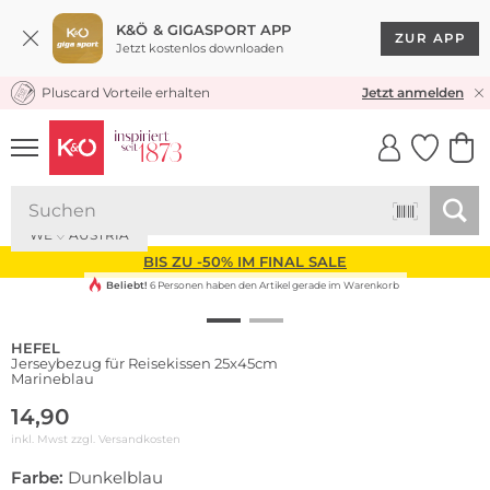
K&Ö & GIGASPORT APP
ZUR APP
Jetzt kostenlos downloaden
Pluscard Vorteile erhalten
KOSTENLOSER VERSAND* & RÜCKVERSAND
Jetzt anmelden
UNSERE APP
CLICK &
CLICK &
COLLECT
RESERVE
WE ♡ AUSTRIA
BIS ZU -50% IM FINAL SALE
Beliebt!
6 Personen haben den Artikel gerade im Warenkorb
HEFEL
Jerseybezug für Reisekissen 25x45cm
Marineblau
14,90
inkl. Mwst zzgl.
Versandkosten
Farbe:
Dunkelblau