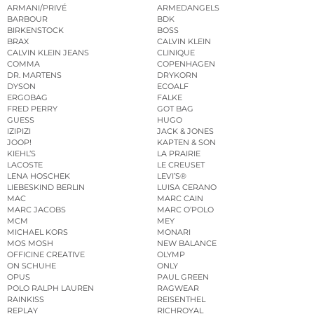
ARMANI/PRIVÉ
ARMEDANGELS
BARBOUR
BDK
BIRKENSTOCK
BOSS
BRAX
CALVIN KLEIN
CALVIN KLEIN JEANS
CLINIQUE
COMMA
COPENHAGEN
DR. MARTENS
DRYKORN
DYSON
ECOALF
ERGOBAG
FALKE
FRED PERRY
GOT BAG
GUESS
HUGO
IZIPIZI
JACK & JONES
JOOP!
KAPTEN & SON
KIEHL’S
LA PRAIRIE
LACOSTE
LE CREUSET
LENA HOSCHEK
LEVI’S®
LIEBESKIND BERLIN
LUISA CERANO
MAC
MARC CAIN
MARC JACOBS
MARC O’POLO
MCM
MEY
MICHAEL KORS
MONARI
MOS MOSH
NEW BALANCE
OFFICINE CREATIVE
OLYMP
ON SCHUHE
ONLY
OPUS
PAUL GREEN
POLO RALPH LAUREN
RAGWEAR
RAINKISS
REISENTHEL
REPLAY
RICHROYAL