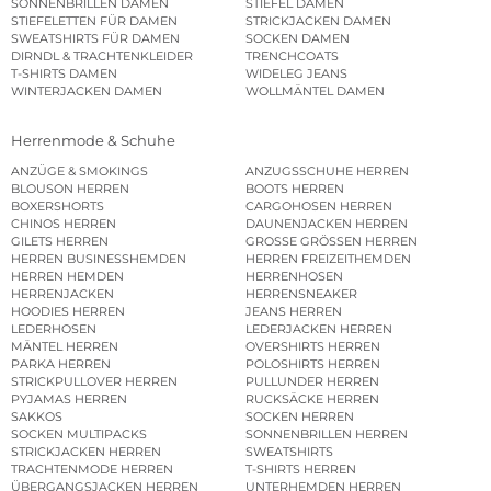
SONNENBRILLEN DAMEN
STIEFEL DAMEN
STIEFELETTEN FÜR DAMEN
STRICKJACKEN DAMEN
SWEATSHIRTS FÜR DAMEN
SOCKEN DAMEN
DIRNDL & TRACHTENKLEIDER
TRENCHCOATS
T-SHIRTS DAMEN
WIDELEG JEANS
WINTERJACKEN DAMEN
WOLLMÄNTEL DAMEN
Herrenmode & Schuhe
ANZÜGE & SMOKINGS
ANZUGSSCHUHE HERREN
BLOUSON HERREN
BOOTS HERREN
BOXERSHORTS
CARGOHOSEN HERREN
CHINOS HERREN
DAUNENJACKEN HERREN
GILETS HERREN
GROSSE GRÖSSEN HERREN
HERREN BUSINESSHEMDEN
HERREN FREIZEITHEMDEN
HERREN HEMDEN
HERRENHOSEN
HERRENJACKEN
HERRENSNEAKER
HOODIES HERREN
JEANS HERREN
LEDERHOSEN
LEDERJACKEN HERREN
MÄNTEL HERREN
OVERSHIRTS HERREN
PARKA HERREN
POLOSHIRTS HERREN
STRICKPULLOVER HERREN
PULLUNDER HERREN
PYJAMAS HERREN
RUCKSÄCKE HERREN
SAKKOS
SOCKEN HERREN
SOCKEN MULTIPACKS
SONNENBRILLEN HERREN
STRICKJACKEN HERREN
SWEATSHIRTS
TRACHTENMODE HERREN
T-SHIRTS HERREN
ÜBERGANGSJACKEN HERREN
UNTERHEMDEN HERREN