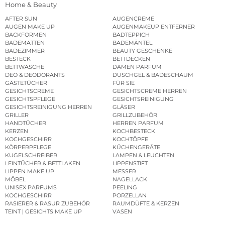
Home & Beauty
AFTER SUN
AUGENCREME
AUGEN MAKE UP
AUGENMAKEUP ENTFERNER
BACKFORMEN
BADTEPPICH
BADEMATTEN
BADEMÄNTEL
BADEZIMMER
BEAUTY GESCHENKE
BESTECK
BETTDECKEN
BETTWÄSCHE
DAMEN PARFUM
DEO & DEODORANTS
DUSCHGEL & BADESCHAUM
GÄSTETÜCHER
FÜR SIE
GESICHTSCREME
GESICHTSCREME HERREN
GESICHTSPFLEGE
GESICHTSREINIGUNG
GESICHTSREINIGUNG HERREN
GLÄSER
GRILLER
GRILLZUBEHÖR
HANDTÜCHER
HERREN PARFUM
KERZEN
KOCHBESTECK
KOCHGESCHIRR
KOCHTÖPFE
KÖRPERPFLEGE
KÜCHENGERÄTE
KUGELSCHREIBER
LAMPEN & LEUCHTEN
LEINTÜCHER & BETTLAKEN
LIPPENSTIFT
LIPPEN MAKE UP
MESSER
MÖBEL
NAGELLACK
UNISEX PARFUMS
PEELING
KOCHGESCHIRR
PORZELLAN
RASIERER & RASUR ZUBEHÖR
RAUMDÜFTE & KERZEN
TEINT | GESICHTS MAKE UP
VASEN