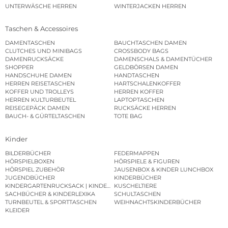
UNTERWÄSCHE HERREN
WINTERJACKEN HERREN
Taschen & Accessoires
DAMENTASCHEN
BAUCHTASCHEN DAMEN
CLUTCHES UND MINIBAGS
CROSSBODY BAGS
DAMENRUCKSÄCKE
DAMENSCHALS & DAMENTÜCHER
SHOPPER
GELDBÖRSEN DAMEN
HANDSCHUHE DAMEN
HANDTASCHEN
HERREN REISETASCHEN
HARTSCHALENKOFFER
KOFFER UND TROLLEYS
HERREN KOFFER
HERREN KULTURBEUTEL
LAPTOPTASCHEN
REISEGEPÄCK DAMEN
RUCKSÄCKE HERREN
BAUCH- & GÜRTELTASCHEN
TOTE BAG
Kinder
BILDERBÜCHER
FEDERMAPPEN
HÖRSPIELBOXEN
HÖRSPIELE & FIGUREN
HÖRSPIEL ZUBEHÖR
JAUSENBOX & KINDER LUNCHBOX
JUGENDBÜCHER
KINDERBÜCHER
KINDERGARTENRUCKSACK | KINDERGARTENBEUTEL
KUSCHELTIERE
SACHBÜCHER & KINDERLEXIKA
SCHULTASCHEN
TURNBEUTEL & SPORTTASCHEN
WEIHNACHTSKINDERBÜCHER
KLEIDER