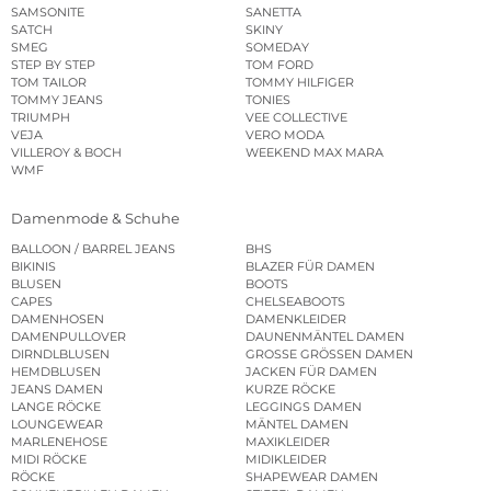
SAMSONITE
SANETTA
SATCH
SKINY
SMEG
SOMEDAY
STEP BY STEP
TOM FORD
TOM TAILOR
TOMMY HILFIGER
TOMMY JEANS
TONIES
TRIUMPH
VEE COLLECTIVE
VEJA
VERO MODA
VILLEROY & BOCH
WEEKEND MAX MARA
WMF
Damenmode & Schuhe
BALLOON / BARREL JEANS
BHS
BIKINIS
BLAZER FÜR DAMEN
BLUSEN
BOOTS
CAPES
CHELSEABOOTS
DAMENHOSEN
DAMENKLEIDER
DAMENPULLOVER
DAUNENMÄNTEL DAMEN
DIRNDLBLUSEN
GROSSE GRÖSSEN DAMEN
HEMDBLUSEN
JACKEN FÜR DAMEN
JEANS DAMEN
KURZE RÖCKE
LANGE RÖCKE
LEGGINGS DAMEN
LOUNGEWEAR
MÄNTEL DAMEN
MARLENEHOSE
MAXIKLEIDER
MIDI RÖCKE
MIDIKLEIDER
RÖCKE
SHAPEWEAR DAMEN